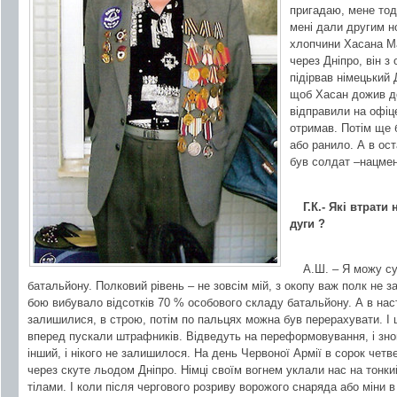
пригадаю, мене тоді
мені дали другим 
хлопчини Хасана М
через Дніпро, він 
підірвав німецький 
щоб Хасан дожив до
відправили на офіце
отримав. Потім ще б
або ранило. А в ос
був солдат –нацмен,
Г.К.- Які втрат
дуги ?
А.Ш. – Я можу су
батальйону. Полковий рівень – не зовсім мій, з окопу важ полк не
бою вибувало відсотків 70 % особового складу батальйону. А в нас
залишилися, в строю, потім по пальцях можна був перерахувати. І 
вперед пускали штрафників. Відведуть на переформовування, і зно
інший, і нікого не залишилося. На день Червоної Армії в сорок четв
через скуте льодом Дніпро. Німці своїм вогнем уклали нас на тонкий
тілами. І коли після чергового розриву ворожого снаряда або міни