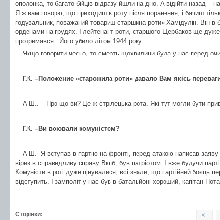
ополонка, то багато бійців відразу йшли на дно. А відійти назад – н
Я ж вам говорю, що приходиш в роту після поранення, і бачиш тіль
годувальник, поважаний товариш старшина роти» Хамідулін. Він в б
орденами на грудях. І лейтенант роти, старшого Щербаков ще дуже 
протримався . Його убило літом 1944 року.
Якщо говорити чесно, то смерть щохвилини була у нас перед очи
Г.К. –Положение «старожила роти» давало Вам якісь переваг
А.Ш.. – Про що ви? Це ж стрілецька рота. Які тут могли бути при
Г.К. –Ви воювали комуністом?
А.Ш.- Я вступав в партію на фронті, перед атакою написав заяву
вірив в справедливу справу Вкпб, був патріотом. І вже будучи пар
Комуністи в роті дуже цінувалися, всі знали, що партійний боєць пе
відступить. І замполіт у нас був в батальйоні хороший, капітан Пота
Сторінки:
<