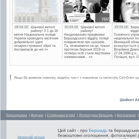
06.04.18
Шановні жителі
02.04.18
Шановні жителі
25.03.18
Берш
району! З 1 до 30
району!
відді
квітня Національна поліція
Неодноразово працівники
Головного упра
України проводить місячник
Бершадського відділу поліції
національної пол
добровільної здачі
повідомляли про шахраїв.
Вінницькій обла
незареєстрованої зброї та
Та, незважаючи на це, тільки
розшукується гр
боєприпасів до неї.»»
протягом березня 2018-го
Віталіївна Домо
четверо осіб стали жертвами
27.04.1996 р.н.,
зловмисників....»»
Поташні, вул. Ос
Якщо Ви виявили помилку, виділіть текст з помилкою та натисніть Ctrl+Enter щ
Шойхет А
Бершадщина
|
Форуми
|
Сторінками історії
|
Літературна Бершадь
|
Фотогалереї
Цей сайт - про
Бершадь
та бершадський
безкоштовні оголошення, фотогалереї р
Зворотній зв'язок