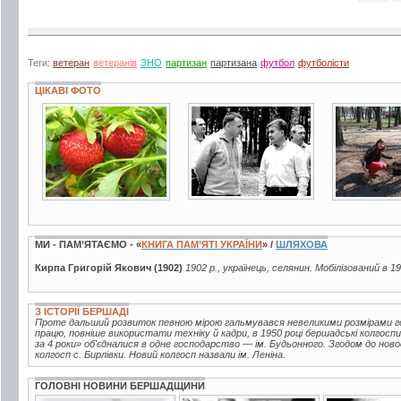
Теги:
ветеран
ветеранів
ЗНО
партизан
партизана
футбол
футболісти
ЦІКАВІ ФОТО
7 фото
6 фото
9 фото
МИ - ПАМ’ЯТАЄМО - «
КНИГА ПАМ’ЯТІ УКРАЇНИ
» /
ШЛЯХОВА
Кирпа Григорій Якович (1902)
1902 р., українець, селянин. Мобілізований в 1
З ІСТОРІЇ БЕРШАДІ
Проте дальший розвиток певною мірою гальмувався невеликими розмірами г
працю, повніше використати техніку й кадри, в 1950 році бершадські колгоспи
за 4 роки» об'єдналися в одне господарство — ім. Будьонного. Згодом до но
колгосп с. Бирлівки. Новий колгосп назвали ім. Леніна.
ГОЛОВНІ НОВИНИ БЕРШАДЩИНИ