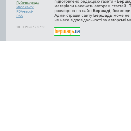
підготовлено редакцією газети
«Берша
Публічна угода
матеріали належать авторам статтей. 
Мапа сайту
розміщена на сайті
Бершаді
, без згод
PDA-версія
Адміністрація сайту
Бершадь
може не п
RSS
не несе відповідальності за авторські м
10.01.2026 19:57:58