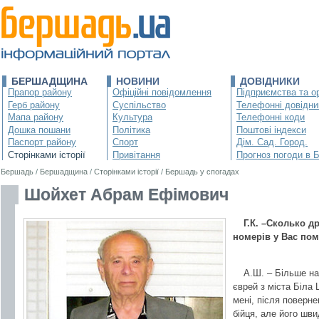
БЕРШАДЩИНА
НОВИНИ
ДОВІДНИКИ
Прапор району
Офіційні повідомлення
Підприємства та ор
Герб району
Суспільство
Телефонні довідни
Мапа району
Культура
Телефонні коди
Дошка пошани
Політика
Поштові індекси
Паспорт району
Спорт
Дім. Сад. Город.
Сторінками історії
Привітання
Прогноз погоди в 
Бершадь
/
Бершадщина
/
Сторінками історії
/
Бершадь у спогадах
Шойхет Абрам Ефімович
Г.К. –Сколько д
номерів у Вас пом
А.Ш. – Більше н
єврей з міста Біла 
мені, після поверне
бійця, але його шви