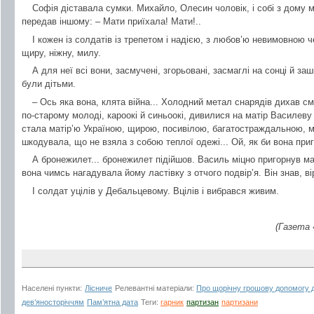
Софія діставала сумки. Михайло, Олесин чоловік, і собі з дому м
передав іншому: – Мати приїхала! Мати!..
І кожен із солдатів із трепетом і надією, з любов’ю невимовною че
щиру, ніжну, милу.
А для неї всі вони, засмучені, згорьовані, засмаглі на сонці й зашк
були дітьми.
– Ось яка вона, клята війна... Холодний метал снарядів дихав с
по-старому молоді, кароокі й синьоокі, дивилися на матір Василеву я
стала матір’ю Україною, щирою, посивілою, багатостраждальною, 
шкодувала, що не взяла з собою теплої одежі... Ой, як би вона при
А бронежилет... бронежилет підійшов. Василь міцно пригорнув м
вона чимсь нагадувала йому ластівку з отчого подвір’я. Він знав, ві
І солдат уцілів у Дебальцевому. Вцілів і вибрався живим.
(Газета 
Населені пункти:
Лісниче
Релевантні матеріали:
Про щорічну грошову допомогу д
дев’яносторіччям
Пам’ятна дата
Теги:
гарник
партизан
партизани