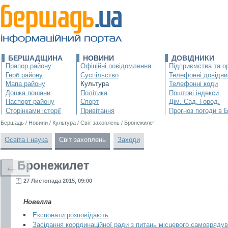
БЕРШАДЩИНА
НОВИНИ
ДОВІДНИКИ
Прапор району
Офіційні повідомлення
Підприємства та ор
Герб району
Суспільство
Телефонні довідни
Мапа району
Культура
Телефонні коди
Дошка пошани
Політика
Поштові індекси
Паспорт району
Спорт
Дім. Сад. Город.
Сторінками історії
Привітання
Прогноз погоди в 
Бершадь
/
Новини
/
Культура
/
Світ захоплень
/
Бронежилет
Освіта і наука
Світ захоплень
Заходи
Бронежилет
←
27 Листопада 2015, 09:00
Новелла
Експонати розповідають
Засідання координаційної ради з питань місцевого самовряду