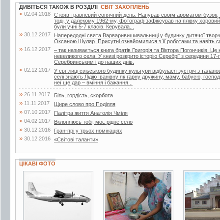
ДИВІТЬСЯ ТАКОЖ В РОЗДІЛІ
СВІТ ЗАХОПЛЕНЬ
»
02.04.2018
Стояв травневий сонячний день. Напував своїм ароматом бузок, 
тоді, у далекому 1962-му, фотограф зафіксував на плівку хоровий
були учні 5-7 класів. Керувала...
»
30.12.2017
Напередодні свята Варваривишивальниці у будинку дитячої творчо
Оксаною Шуляр. Присутні ознайомилися з її роботами та навіть 
»
16.12.2017
– так називається книга братів Григорія та Віктора Погончиків. Це 
невеликого села. У книзі розкрито історію Серебрії з середини 17
Серебринським і до наших днів.
»
02.12.2017
У світлиці сільського будинку культури відбулася зустріч з тала
селі знають Лідію Іванівну як гарну дружину, маму, бабусю, госпо
неї ще дар – вміння і бажання...
»
26.11.2017
Біль, гордість, скорбота
»
11.11.2017
Щире слово про Поділля
»
07.10.2017
Палітра життя Анатолія Чміля
»
04.02.2017
Вклоняюсь тобі, моє рідне село
»
30.12.2016
Гран-прі у трьох номінаціях
»
30.12.2016
«Світові таланти»
ЦІКАВІ ФОТО
8 фото
6 фото
5 фото