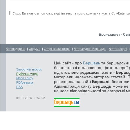
Якщо Ви виявили помилку, виділіть текст з помилкою та натисніть Ctrl+Enter щ
Бронежилет - Сві
Бершадщина
|
Форуми
|
Сторінками історії
|
Літературна Бершадь
|
Фотогалереї
Цей сайт - про
Бершадь
та бершадський
безкоштовні оголошення, фотогалереї р
Зворотній зв'язок
підготовлено редакцією газети
«Берша
Публічна угода
матеріали належать авторам статтей. 
Мапа сайту
розміщена на сайті
Бершаді
, без згод
PDA-версія
Адміністрація сайту
Бершадь
може не п
RSS
не несе відповідальності за авторські м
09.01.2026 08:52:02