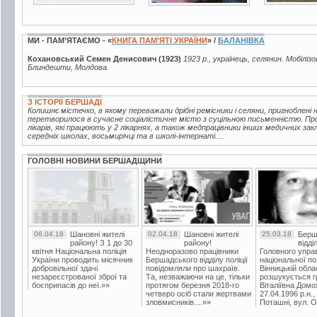
МИ - ПАМ’ЯТАЄМО - «
КНИГА ПАМ’ЯТІ УКРАЇНИ
» /
БАЛАНІВКА
Кохановський Семен Денисович (1923)
1923 р., українець, селянин. Мобілізо
Блиндешти, Молдова.
З ІСТОРІЇ БЕРШАДІ
Колишнє містечко, в якому переважали дрібні ремісники і селяни, пригноблені
перетворилося в сучасне соціалістичне місто з суцільною письменністю. Пр
лікарів, які працюють у 2 лікарнях, а також медпрацівники інших медичних зак
середніх школах, восьмирічці та в школі-інтернаті....
ГОЛОВНІ НОВИНИ БЕРШАДЩИНИ
06.04.18
Шановні жителі
02.04.18
Шановні жителі
25.03.18
Берш
району! З 1 до 30
району!
відді
квітня Національна поліція
Неодноразово працівники
Головного упра
України проводить місячник
Бершадського відділу поліції
національної пол
добровільної здачі
повідомляли про шахраїв.
Вінницькій обла
незареєстрованої зброї та
Та, незважаючи на це, тільки
розшукується гр
боєприпасів до неї.»»
протягом березня 2018-го
Віталіївна Домо
четверо осіб стали жертвами
27.04.1996 р.н.,
зловмисників....»»
Поташні, вул. Ос