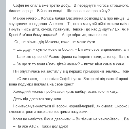
Софія не спала вже третю добу... В передчутті чогось страшного
билося серце... Війна на сході... Що вона знає про війну?
Майже нічого... Колись бабця Василина розповідала про німців, щ
знущалися з подолян. А тепер... Ті, хто в минулій війні стояли пліч-
Гинуть чиїсь діти, онуки, правнуки. Невже і до нас дійдуть? Ех, як 
Крові й м’яса йому подавай... А ще «брати», «слов’яни»...
Он, не вірить дід Максим, каже, не може бути...
– Ех, діду, – сумно мовила Софія. – Ви вже своє відвоювали, а пр
– Та як же це воно? Разом фрица на Берлін гнали, а тепер, бач, 
– За що ж то вони б’ють дітей наших? – питає ніби сама в себе.
Ніч опустилась на застиглу від перших приморозків землю... Пове
– «Отче наш», – шепотіли Софіїні уста. Затерплі від важкої праці
вона подумки поклала на себе хрест.
Холодний місяць пробивався крізь шибку, освітлюючи хату...
Десь під досвіток закуняла.
І сниться-увижається їй ворон, чорний-чорний, як смола: широко 
клювати, рвати покрівлю гострими пазурами...
Коли це невістка Люба дзвонить: – Ви тільки не хвилюйтесь... Ва
– На яке АТО?.. Кажи доладно!