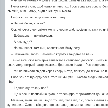
– Як це не можна? – дивується Софія. Стільки вже проїхала, а ту
Нема такої сили, щоб матір зупинила... І ось вона вже зовсім бли
річечки, обіч шляху, виднілися руїни моста.
Софія в розпачі опустилась на траву.
– На той берег, але як?
Ось жіночка з чоловіком женуть чорно-рябу корівчину, таку ж, як і 
– Добридень, – привіталася.
– А вам куди?
– На той берег, там син, бронежилет йому везу.
– Зачекайте, зараз. Заженемо корову і зайдемо за вами.
Темно вже, сіра іномарка звивається степовою дорогою, мчить в о
рови, ледь покриті чагарниками... Довгенько їхали... Розговорилися
– Ми не виїхали звідси через хвору матір, прикуту до ліжка. Та й
Своя земля: що судилося, того не минути... Багато людей виїха
піде.
– І давно оце таке у вас?
– Ще з весни неспокійно було, а тепер фронт прикотився до нашо
Машина, зменшивши швидкість, під’їхала під ліс, поміж гіллям вид
зупинили... Олеся, місцева, що взялася допомогти, вибігла першою: