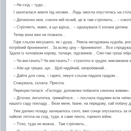
– На схід – туди...
І захиталася земля під ногами... Ледь змогла опуститись на стіле
– Дитиночко моя, соколе мій ясний, це ж там стріляють... – сокот
– Стріляють, мамо, а що вдієш... – одказувала її кохана дитина.
Тепер вона вже не плакала...
Горе сльози висушило, як і душу... Ревла негодована худоба, рох
потрібний бронежилет... За всяку ціну – бронежилет... Все спродува
Здали із чоловіком корову, телицю, підсвинків... Сякі-такі гроші зібр
– Чи вистачить? Чи вистачить? – стукотіло в грудях невгамовне 
– Аби ще трішки, ще... Щоб надійний, непробивний...
– Дайте для сина, – гарячі, пекучі сльози падали градом...
Спакувала, склала. Присіла.
Перехрестилася: «Господи, допоможи побачити синочка живим».
– Діточки, янголятка, тримайтеся... – послала подумки всім чиїмс
нашого саду покладу... Вези мене, Іване, на передову, хай побачу ді
Уже далеко позаду залишилось село, вже сонце опускалось за о
чайкою летіла на схід, туди, в саме пекло, горнило війни.
– Тітко, туди не можна... Там стріляють...