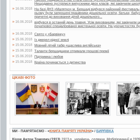
Нещодавно зустрілися випускники двох класів, які закінчили школу
»
16.06.2018
На базі ДНЗ «Малятко» м. Бершаді відбувся районний фестиваль-к
ньому були запрошені працівники дошкільної освіти, батьки, бабусі 
причетні до виховання дітей дошкільного...
»
16.06.2018
відбувся в останній день травня. Усім вихованцям, які закінчили 
початкової спеціалізованої мистецької освіти. На урочистостях бул
»
16.06.2018
Свято у «Барвінку»
»
15.06.2018
Із джерел рідної землі
»
15.06.2018
Мовний літній табір «щаслива англійська»
»
15.06.2018
Таланти бершадщини отримали грошові премії
»
15.06.2018
Підтримка і любов
»
15.06.2018
Країна починається з дитинства
ЦІКАВІ ФОТО
6 фото
2 фото
3 фото
МИ - ПАМ’ЯТАЄМО - «
КНИГА ПАМ’ЯТІ УКРАЇНИ
» /
БИРЛІВКА
Кіщук Антон Томович (1913)
1913 р., українець, селянин. Мобілізований в 193