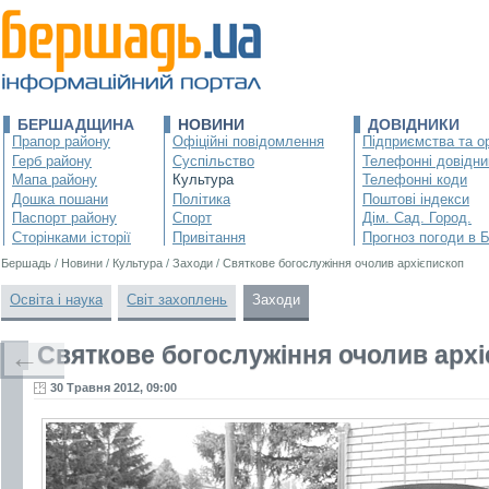
БЕРШАДЩИНА
НОВИНИ
ДОВІДНИКИ
Прапор району
Офіційні повідомлення
Підприємства та ор
Герб району
Суспільство
Телефонні довідни
Мапа району
Культура
Телефонні коди
Дошка пошани
Політика
Поштові індекси
Паспорт району
Спорт
Дім. Сад. Город.
Сторінками історії
Привітання
Прогноз погоди в 
Бершадь
/
Новини
/
Культура
/
Заходи
/
Святкове богослужіння очолив архієпископ
Освіта і наука
Світ захоплень
Заходи
Святкове богослужіння очолив арх
←
30 Травня 2012, 09:00