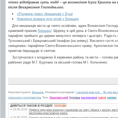
чітко відображає суть події – це вознесіння Ісуса Христа на 
після Воскресіння Господнього.
«Різдвяне диво» бершадців у Буші
Новорічні розваги для дітей у Бершаді
Для мешканців міста це свято особливе, адже Вознесіння Господ
храмовий празник
Бершаді
. Щороку в цей день в Свято-Вознесенс
парафіян прийшло до церкви минулого четверга і цьогоріч. Радість 
Тульчинський і Брацлавський Іонафан (на знімку). Високого гостя х
священики, парафіяни Свято-Вознесенського храму. Архієпископ Іо
привітав бершадців зі святом.
Зустрічалися з владикою й керівники району та міста – голова ра
районної ради М.Г. Бурлака та міський голова М.І. Кольченко.
Населені пункти:
Бершадь
Релевантні матеріали:
І засяяла красуня...
До дня міс
сільського господарства
Теги:
брацлавський
бурлака
воскресіння
снігур
церкви
ДИВІТЬСЯ ТАКОЖ В РОЗДІЛІ
ЗАХОДИ
»
16.06.2018
Підбито підсумки конкурсу малюнків на тему «Книга у моєму житті»
місячника краєзнавчої книги.
»
16.06.2018
Гарною традицією в нас стали свята-зустрічі однокласників, які м