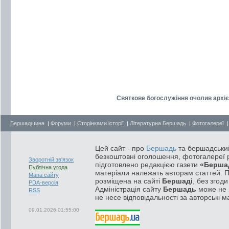
Святкове богослужіння очолив архіє
Бершадщина
|
Форуми
|
Сторінками історії
|
Літературна Бершадь
|
Фотогалереї
Цей сайт - про
Бершадь
та бершадський
безкоштовні оголошення, фотогалереї р
Зворотній зв'язок
підготовлено редакцією газети
«Берша
Публічна угода
матеріали належать авторам статтей. 
Мапа сайту
розміщена на сайті
Бершаді
, без згод
PDA-версія
Адміністрація сайту
Бершадь
може не п
RSS
не несе відповідальності за авторські м
09.01.2026 01:55:00