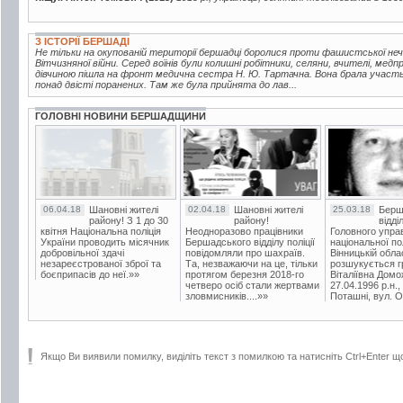
З ІСТОРІЇ БЕРШАДІ
Не тільки на окупованій території бершадці боролися проти фашистської неч
Вітчизняної війни. Серед воїнів були колишні робітники, селяни, вчителі, медп
дівчиною пішла на фронт медична сестра Н. Ю. Тартачна. Вона брала участь 
понад двісті поранених. Там же була прийнята до лав...
ГОЛОВНІ НОВИНИ БЕРШАДЩИНИ
06.04.18
Шановні жителі
02.04.18
Шановні жителі
25.03.18
Берш
району! З 1 до 30
району!
відді
квітня Національна поліція
Неодноразово працівники
Головного упра
України проводить місячник
Бершадського відділу поліції
національної пол
добровільної здачі
повідомляли про шахраїв.
Вінницькій обла
незареєстрованої зброї та
Та, незважаючи на це, тільки
розшукується гр
боєприпасів до неї.»»
протягом березня 2018-го
Віталіївна Домо
четверо осіб стали жертвами
27.04.1996 р.н.,
зловмисників....»»
Поташні, вул. Ос
Якщо Ви виявили помилку, виділіть текст з помилкою та натисніть Ctrl+Enter щ