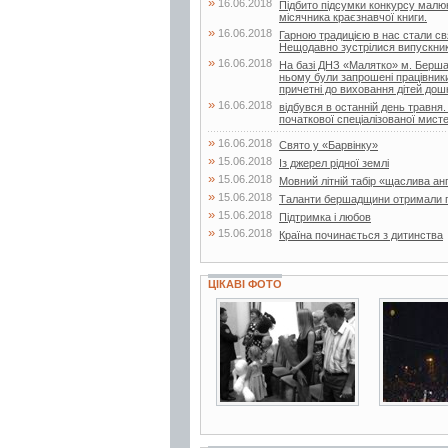
»
16.06.2018
Підбито підсумки конкурсу малюнк
місячника краєзнавчої книги.
»
16.06.2018
Гарною традицією в нас стали свя
Нещодавно зустрілися випускники 
»
16.06.2018
На базі ДНЗ «Малятко» м. Бершад
ньому були запрошені працівники д
причетні до виховання дітей дошк
»
16.06.2018
відбувся в останній день травня.
початкової спеціалізованої мисте
»
16.06.2018
Свято у «Барвінку»
»
15.06.2018
Із джерел рідної землі
»
15.06.2018
Мовний літній табір «щаслива ан
»
15.06.2018
Таланти бершадщини отримали г
»
15.06.2018
Підтримка і любов
»
15.06.2018
Країна починається з дитинства
ЦІКАВІ ФОТО
2 фото
2 фото