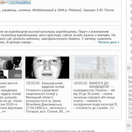
ЇНИ
» /
ГОЛДАШІВКА
., українець, селянин. Мобілізований в 1944 р. Рядовий. Загинув 3.45. Похов.
я на виробництві високої культури виробництва. Поруч з виконанням
 естетиці виробництва: цехи просторі, світлі, всюди вазони з квітами. На
вий сад, розбили квітники, заасфальтували доріжки. У затінку шумлять
и. В центрі скверу...
Читати далі »
Б
Би
овні жителі
25.03.18
Бершадським
18.03.18
ВИМОГИ ДО
Гл
ону!
відділом поліції
КАНДИДАТІВ: –
 працівники
Головного управління
громадянство України; – вік
За
ідділу поліції
національної поліції у
від 20 до 35 років; – повна
Кр
ро шахраїв.
Вінницькій області
загальна середня або вища
Ма
и на це, тільки
розшукується гр. Ірина
освіта; – наявність
П
зня 2018-го
Віталіївна Доможирська,
посвідчення водія категорії В;
стали жертвами
27.04.1996 р.н., жителька с.
– готовність до служби...»»
Ст
..»»
Поташні, вул. Осіння, 89,...»»
Ти
Гр
милкою та натисніть Ctrl+Enter щоб повідомити про це редакцію