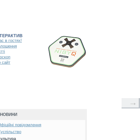
НТЕРАКТИВ
ас в гостях!
олошення
тті
оскоп
 сайт
→
НОВИНИ
фіційні повідомлення
успільство
Культура