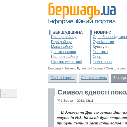
БЕРШАДЩИНА
НОВИНИ
Прапор району
Офіційні повідомле
Герб району
Суспільство
Мапа району
Культура
Дошка пошани
Політика
Паспорт району
Спорт
Сторінками історії
Привітання
Бершадь
/
Новини
/
Культура
/
Заходи
/
Символ єдност
Освіта і наука
Світ захоплень
Заходи
Символ єдності поко
←
3 Березня 2013, 22:11
Відзначення Дня захисника Вітчизн
ступенів №3. На захід було запроше
прибули перший заступник голови р