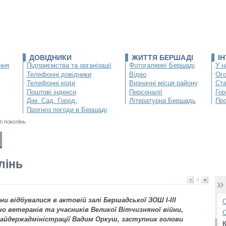
ДОВІДНИКИ
ЖИТТЯ БЕРШАДІ
І
ння
Підприємства та організації
Фотогалереї Бершаді
У н
Телефонні довідники
Відео
Ог
Телефонні коди
Визначні місця району
Ста
Поштові індекси
Персоналії
Гор
Дім. Сад. Город.
Літературна Бершадь
Про
Прогноз погоди в Бершаді
і поколінь
лінь
0
и відбувалися в актовій залі Бершадської ЗОШ І-ІІІ
О
но ветеранів та учасників Великої Вітчизняної війни,
С
айдержадміністрації Вадим Оркуш, заступник голови