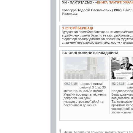
МИ - ПАМ’ЯТАЄМО - «
КНИГА ПАМ’ЯТІ УКРА
Котогура Тодосій Васильович (1902)
1902 р
Угорщина.
З ІСТОРІЇ БЕРШАДІ
Цукровики постійно борються за впровадженн
виробничих планів багато уваги приділяється
території заводу робітники посадили фрукто
струмені невеликого фонтану, поруч - альтанк
ГОЛОВНІ НОВИНИ БЕРШАДЩИНИ
06.04.18
Шановні жителі
02.04.18
Шан
району! З 1 до 30
рай
квітня Національна поліція
Неодноразово
України проводить місячник
Бершадського в
добровільної здачі
повідомляли п
незареєстрованої зброї та
Та, незважаюч
боєприпасів до неї.»»
протягом бере
четверо осіб 
зловмисників..
Якщо Ви виявили помилку, виділіть текст з по