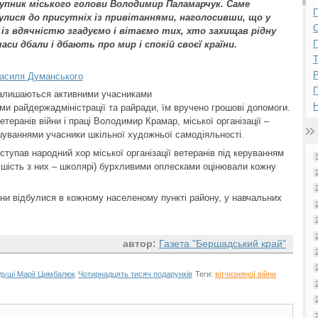
упник міського голови Володимир Паламарчук. Саме
П
лися до присутніх із привітаннями, наголосивши, що у
 із вдячністю згадуємо і вітаємо тих, хто захищав рідну
П
часи дбали і дбають про мир і спокій своєї країни.
Р
 Василя Думанського
к залишаються активними учасниками
Н
ми райдержадміністрації та райради, їм вручено грошові допомоги.
етеранів війни і праці Володимир Крамар, міської організації –
шуваннями учасники шкільної художньої самодіяльності.
тупав народний хор міської організації ветеранів під керуванням
ільшість з них – школярі) бурхливими оплесками оцінювали кожну
зни відбулися в кожному населеному пункті району, у навчальних
автор:
Газета "Бершадський край"
 душі Марії Цимбалюк
Чотирнадцять тисяч подарунків
Теги:
вітчизняної війни