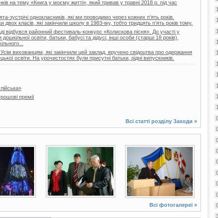
ів на тему «Книга у моєму житті», який тривав у травні 2018 р. під час
та-зустрічі однокласників, які ми проводимо через кожних п’ять років.
двох класів, які закінчили школу в 1983-му, тобто тридцять п’ять років тому.
і відбувся районний фестиваль-конкурс «Колискова пісня». До участі у
ошкільної освіти, батьки, бабусі та дідусі, інші особи (старші 18 років),
ільного...
 Усім вихованцям, які закінчили цей заклад, вручено свідоцтва про одержання
цької освіти. На урочистостях були присутні батьки, рідні випускників.
глійська»
рошові премії
Всі статті розділу
Заходи
»
2 фото
4 фото
Всі фотогалереї »