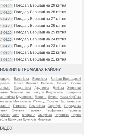
Погода у Бершаді на 29 квітня
29.04.20
Погода у Бершаді на 28 квітня
28.04.20
Погода у Бершаді на 27 квітня
27.04.20
Погода у Бершаді на 26 квітня
26.04.20
Погода у Бершаді на 25 квітня
25.04.20
Погода у Бершаді на 24 квітня
24.04.20
Погода у Бершаді на 23 квітня
23.04.20
Погода у Бершаді на 22 квітня
22.04.20
Погода у Бершаді на 21 квітня
21.04.20
НОВИНИ В ГРОМАДАХ РАЙОНУ
ершадь
Баланівка
Березівка
Берізки-Бершадські
рлівка
Велика Киріївка
Війтівка
Вовчок
Ворони
инське
Голдашівка
Джулинка
Дяківка
Жорняки
вітне
Зелений Гай
Кавкули
Кидрасівка
Кошаринці
асносілка
Крушинівка
Лісниче
Лугова
Мала Киріївка
ньківка
Михайлівка
М'якохід
Осіївка
Партизанське
оташня
П'ятківка
Романівка
Серебрія
Серединка
авки
Сумівка
Тартаки
Теофилівка
Тернівка
рлівка
Устя
Флорино
Хмарівка
Чернятка
Чорна
ебля
Шляхова
Шумилів
Яланець
ВІДЕО