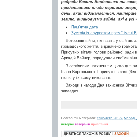
райради Василь Бондаренко та заст
представники влади першими зверну
день, який відзначається, найперше
землю, вшановуємо воїнів, які в усі 
Пам’ятна дата
Зустріч із лауреатом премії імені
Ветеранів війни, які навіть у свій ві
громадського життя, відзначено грамота
Присутніх вітали голови районної ради в
Аркадій Вайнер, порадували своїми він
З особливим натхненням цього дня вис
Івана Варгоцького. І присутні в залі (б
пісню у їхньому виконанні.
Заходи з нагоди Дня захисника Вітчи
закладах
Релевантні матеріали:
«Кінометр-2017»
Мелодії
ветеран
ветеранів
привітання
ДИВІТЬСЯ ТАКОЖ В РОЗДІЛІ
ЗАХОДИ