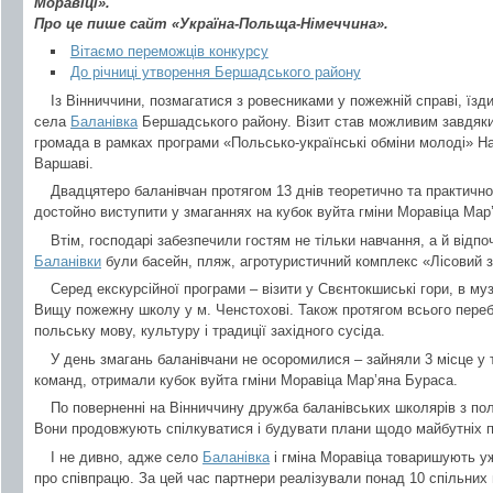
Моравіці».
Про це пише сайт «Україна-Польща-Німеччина».
Вітаємо переможців конкурсу
До річниці утворення Бершадського району
Із Вінниччини, позмагатися з ровесниками у пожежній справі, їзди
села
Баланівка
Бершадського району. Візит став можливим завдяки 
громада в рамках програми «Польсько-українські обміни молоді» На
Варшаві.
Двадцятеро баланівчан протягом 13 днів теоретично та практично
достойно виступити у змаганнях на кубок вуйта гміни Моравіца Мар
Втім, господарі забезпечили гостям не тільки навчання, а й відп
Баланівки
були басейн, пляж, агротуристичний комплекс «Лісовий 
Серед екскурсійної програми – візити у Свєнтокшиські гори, в му
Вищу пожежну школу у м. Ченстохові. Також протягом всього перебу
польську мову, культуру і традиції західного сусіда.
У день змагань баланівчани не осоромилися – зайняли 3 місце у т
команд, отримали кубок вуйта гміни Моравіца Мар’яна Бураса.
По поверненні на Вінниччину дружба баланівських школярів з по
Вони продовжують спілкуватися і будувати плани щодо майбутніх п
І не дивно, адже село
Баланівка
і гміна Моравіца товаришують уж
про співпрацю. За цей час партнери реалізували понад 10 спільних 