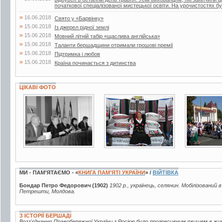
початкової спеціалізованої мистецької освіти. На урочистостях бул
»
16.06.2018
Свято у «Барвінку»
»
15.06.2018
Із джерел рідної землі
»
15.06.2018
Мовний літній табір «щаслива англійська»
»
15.06.2018
Таланти бершадщини отримали грошові премії
»
15.06.2018
Підтримка і любов
»
15.06.2018
Країна починається з дитинства
ЦІКАВІ ФОТО
5 фото
14 фото
5 фото
МИ - ПАМ’ЯТАЄМО - «
КНИГА ПАМ’ЯТІ УКРАЇНИ
» /
ВІЙТІВКА
Бондар Петро Федорович (1902)
1902 р., українець, селянин. Мобілізований в
Петрешти, Молдова.
З ІСТОРІЇ БЕРШАДІ
Возз'єднання Правобережної України з Росією було прогресивним явищем в жи