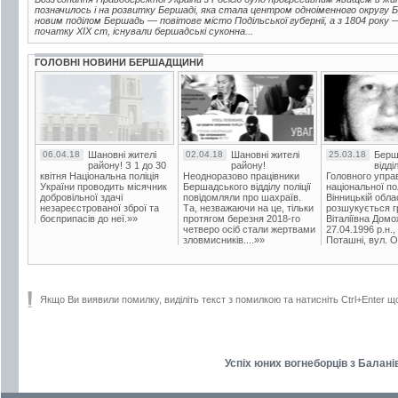
позначилось і на розвитку Бершаді, яка стала центром одноіменного округу Б
новим поділом Бершадь — повітове місто Подільської губернії, а з 1804 року 
початку XIX ст, існували бершадські суконна...
ГОЛОВНІ НОВИНИ БЕРШАДЩИНИ
06.04.18
Шановні жителі
02.04.18
Шановні жителі
25.03.18
Берш
району! З 1 до 30
району!
відді
квітня Національна поліція
Неодноразово працівники
Головного упра
України проводить місячник
Бершадського відділу поліції
національної пол
добровільної здачі
повідомляли про шахраїв.
Вінницькій обла
незареєстрованої зброї та
Та, незважаючи на це, тільки
розшукується гр
боєприпасів до неї.»»
протягом березня 2018-го
Віталіївна Домо
четверо осіб стали жертвами
27.04.1996 р.н.,
зловмисників....»»
Поташні, вул. Ос
Якщо Ви виявили помилку, виділіть текст з помилкою та натисніть Ctrl+Enter щ
Успіх юних вогнеборців з Балані