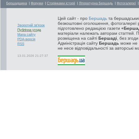
Бершадщина
|
Форуми
|
Сторінками історії
|
Літературна Бершадь
|
Фотогалереї
Цей сайт - про
Бершадь
та бершадський
безкоштовні оголошення, фотогалереї р
Зворотній зв'язок
підготовлено редакцією газети
«Берша
Публічна угода
матеріали належать авторам статтей. 
Мапа сайту
розміщена на сайті
Бершаді
, без згод
PDA-версія
Адміністрація сайту
Бершадь
може не п
RSS
не несе відповідальності за авторські м
13.01.2026 21:27:37