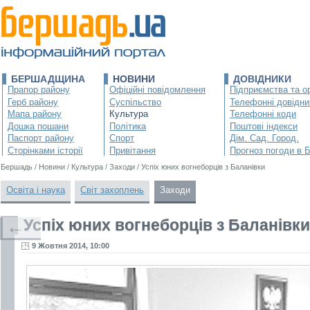
БЕРШАДЩИНА
НОВИНИ
ДОВІДНИКИ
Прапор району
Офіційні повідомлення
Підприємства та ор
Герб району
Суспільство
Телефонні довідни
Мапа району
Культура
Телефонні коди
Дошка пошани
Політика
Поштові індекси
Паспорт району
Спорт
Дім. Сад. Город.
Сторінками історії
Привітання
Прогноз погоди в 
Бершадь
/
Новини
/
Культура
/
Заходи
/
Успіх юних вогнеборців з Баланівки
Освіта і наука
Світ захоплень
Заходи
Успіх юних вогнеборців з Баланівки
←
9 Жовтня 2014, 10:00