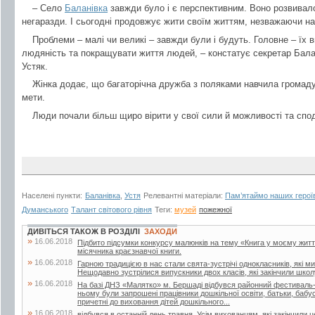
– Село
Баланівка
завжди було і є перспективним. Воно розвивало
негаразди. І сьогодні продовжує жити своїм життям, незважаючи на 
Проблеми – малі чи великі – завжди були і будуть. Головне – їх в
людяність та покращувати життя людей, – констатує секретар Бала
Устяк.
Жінка додає, що багаторічна дружба з поляками навчила громаду
мети.
Люди почали більш щиро вірити у свої сили й можливості та спо
Населені пункти:
Баланівка
,
Устя
Релевантні матеріали:
Пам’ятаймо наших герої
Думанського
Талант світового рівня
Теги:
музей
пожежної
ДИВІТЬСЯ ТАКОЖ В РОЗДІЛІ
ЗАХОДИ
»
16.06.2018
Підбито підсумки конкурсу малюнків на тему «Книга у моєму житті»
місячника краєзнавчої книги.
»
16.06.2018
Гарною традицією в нас стали свята-зустрічі однокласників, які м
Нещодавно зустрілися випускники двох класів, які закінчили школу
»
16.06.2018
На базі ДНЗ «Малятко» м. Бершаді відбувся районний фестиваль-к
ньому були запрошені працівники дошкільної освіти, батьки, бабусі 
причетні до виховання дітей дошкільного...
»
16.06.2018
відбувся в останній день травня. Усім вихованцям, які закінчили 