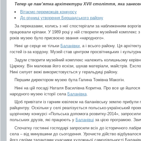
Тепер це пам’ятка архітектури ХVII століття, яка занесе
Вітаємо переможців конкурсу
До річниці утворення Бершадського району
За переказами, колись з неї спостерігали за наближенням ворогів 
працювали кріпаки. У 1989 році у ній створили музейний комплекс 
років музею було присвоєно звання «народного».
Нині це серце не тільки
Баланівки
, а і всього району. Ця архітек
гостей із-за кордону. Музей став центром просвітницьких і культурн
Задум створити музейний комплекс належить колишньому керівни
Царюку. Він малював його ескізи, шукав матеріали, майстрів. Експ
Нині силует вежі використовується у геральдиці району.
Першим директором музею була Галина Томівна Макогін.
Нині на цій посаді Наталя Василівна Коритна. Про все це йшлося
народного музею історії села
Баланівка
.
Щоб привітати із гарним ювілеєм на баланівську землю прибули го
райцентру. Оскільки у селі реалізується польсько-український прое
щорічному конкурсі «Польська допомога розвитку-2014», запросили
польських друзів, які працюють у
Баланівці
за цією програмою. Звич
Спочатку гостинні господарі запросили всіх до історичного лабір
села – від минувшини до сьогодення. Урочисте дійство відбувалося
його своїми талантами учасники художньої самодіяльності Баланівс