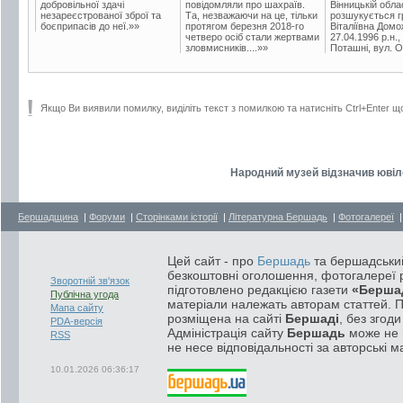
добровільної здачі
повідомляли про шахраїв.
Вінницькій обла
незареєстрованої зброї та
Та, незважаючи на це, тільки
розшукується гр
боєприпасів до неї.»»
протягом березня 2018-го
Віталіївна Домо
четверо осіб стали жертвами
27.04.1996 р.н.,
зловмисників....»»
Поташні, вул. Ос
Якщо Ви виявили помилку, виділіть текст з помилкою та натисніть Ctrl+Enter щ
Народний музей відзначив ювіл
Бершадщина
|
Форуми
|
Сторінками історії
|
Літературна Бершадь
|
Фотогалереї
Цей сайт - про
Бершадь
та бершадський
безкоштовні оголошення, фотогалереї р
Зворотній зв'язок
підготовлено редакцією газети
«Берша
Публічна угода
матеріали належать авторам статтей. 
Мапа сайту
розміщена на сайті
Бершаді
, без згод
PDA-версія
Адміністрація сайту
Бершадь
може не п
RSS
не несе відповідальності за авторські м
10.01.2026 06:36:17