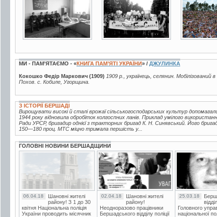
МИ - ПАМ’ЯТАЄМО - «
КНИГА ПАМ’ЯТІ УКРАЇНИ
» /
ДЖУЛИНКА
Кокошко Федір Маркович (1909)
1909 р., українець, селянин. Мобілізований 
Похов. с. Кобиле, Угорщина.
З ІСТОРІЇ БЕРШАДІ
Вирощувати високі й сталі врожаї сільськогосподарських культур допомагал
1944 року відновила обробіток колгоспних ланів. Приклад умілого використан
Ради УРСР, бригадир однієї з тракторних бригад К. Н. Синявський. Його брига
150—180 проц. МТС міцно тримала першість у...
ГОЛОВНІ НОВИНИ БЕРШАДЩИНИ
06.04.18
Шановні жителі
02.04.18
Шановні жителі
25.03.18
Берш
району! З 1 до 30
району!
відді
квітня Національна поліція
Неодноразово працівники
Головного упра
України проводить місячник
Бершадського відділу поліції
національної пол