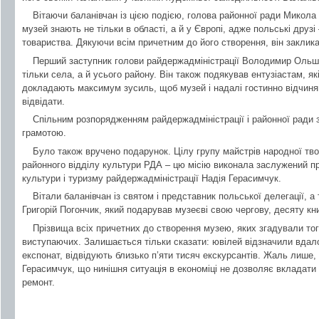
Вітаючи баланівчан із цією подією, голова районної ради Микола
музей знають не тільки в області, а й у Європі, адже польські друз
товариства. Дякуючи всім причетним до його створення, він заклика
Перший заступник голови райдержадміністрації Володимир Ольше
тільки села, а й усього району. Він також подякував ентузіастам, я
докладають максимум зусиль, щоб музей і надалі гостинно відчиня
відвідати.
Спільним розпорядженням райдержадміністрації і районної ради
грамотою.
Було також вручено подарунок. Цілу групу майстрів народної тв
районного відділу культури РДА – цю місію виконала заслужений пр
культури і туризму райдержадміністрації Надія Герасимчук.
Вітали баланівчан із святом і представник польської делегації, 
Григорій Погончик, який подарував музеєві свою чергову, десяту кни
Прізвища всіх причетних до створення музею, яких згадували того 
виступаючих. Залишається тільки сказати: ювілей відзначили вдал
експонат, відвідують близько п’яти тисяч екскурсантів. Жаль лише, 
Герасимчук, що нинішня ситуація в економіці не дозволяє вкладати 
ремонт.