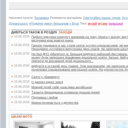
Населені пункти:
Баланівка
Релевантні матеріали:
Пам’ятаймо наших героїв
Зуст
Думанського
«Різдвяне диво» бершадців у Буші
Теги:
музей
музею
польської
ДИВІТЬСЯ ТАКОЖ В РОЗДІЛІ
ЗАХОДИ
»
16.06.2018
Підбито підсумки конкурсу малюнків на тему «Книга у моєму житті»
місячника краєзнавчої книги.
»
16.06.2018
Гарною традицією в нас стали свята-зустрічі однокласників, які м
Нещодавно зустрілися випускники двох класів, які закінчили школу
»
16.06.2018
На базі ДНЗ «Малятко» м. Бершаді відбувся районний фестиваль-к
ньому були запрошені працівники дошкільної освіти, батьки, бабусі 
причетні до виховання дітей дошкільного...
»
16.06.2018
відбувся в останній день травня. Усім вихованцям, які закінчили 
початкової спеціалізованої мистецької освіти. На урочистостях бул
»
16.06.2018
Свято у «Барвінку»
»
15.06.2018
Із джерел рідної землі
»
15.06.2018
Мовний літній табір «щаслива англійська»
»
15.06.2018
Таланти бершадщини отримали грошові премії
»
15.06.2018
Підтримка і любов
»
15.06.2018
Країна починається з дитинства
ЦІКАВІ ФОТО
5 фото
3 фото
28 фото