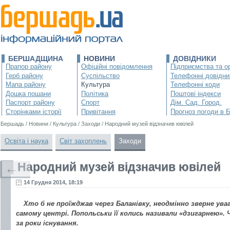
БЕРШАДЩИНА
НОВИНИ
ДОВІДНИКИ
Прапор району
Офіційні повідомлення
Підприємства та ор
Герб району
Суспільство
Телефонні довідни
Мапа району
Культура
Телефонні коди
Дошка пошани
Політика
Поштові індекси
Паспорт району
Спорт
Дім. Сад. Город.
Сторінками історії
Привітання
Прогноз погоди в 
Бершадь
/
Новини
/
Культура
/
Заходи
/
Народний музей відзначив ювілей
Освіта і наука
Світ захоплень
Заходи
Народний музей відзначив ювілей
←
14 Грудня 2014, 18:19
Хто б не проїжджав через Баланівку, неодмінно зверне ува
самому центрі. Попольськи її колись називали «дзигарнею». Ч
за роки існування.