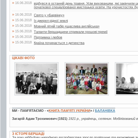
»
16.06.2018
відбувся в останній день травня. Усім вихованцям, які закінчили 
початкової спеціалізованої мистецької освіти. На урочистостях бул
»
16.06.2018
Свято у «Барвінку»
»
15.06.2018
Із джерел рідної землі
»
15.06.2018
Мовний літній табір «щаслива англійська»
»
15.06.2018
Таланти бершадщини отримали грошові премії
»
15.06.2018
Підтримка і любов
»
15.06.2018
Країна починається з дитинства
ЦІКАВІ ФОТО
5 фото
3 фото
3 фото
МИ - ПАМ’ЯТАЄМО - «
КНИГА ПАМ’ЯТІ УКРАЇНИ
» /
БАЛАНІВКА
Загарій Адам Трохимович (1921)
1921 р., українець, селянин. Мобілізований 
З ІСТОРІЇ БЕРШАДІ
За роки відбудови народного господарства зросло політичне та економічне зна