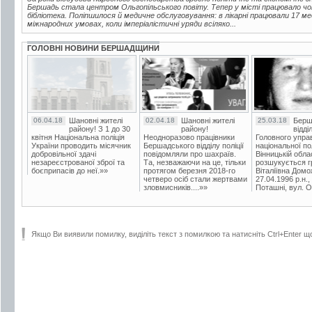
Бершадь стала центром Ольгопільського повіту. Тепер у місті працювало чот
бібліотека. Поліпшилося й медичне обслуговування: в лікарні працювали 17 ме
міжнародних умовах, коли імперіалістичні уряди всіляко...
ГОЛОВНІ НОВИНИ БЕРШАДЩИНИ
06.04.18
Шановні жителі
02.04.18
Шановні жителі
25.03.18
Берш
району! З 1 до 30
району!
відді
квітня Національна поліція
Неодноразово працівники
Головного упра
України проводить місячник
Бершадського відділу поліції
національної пол
добровільної здачі
повідомляли про шахраїв.
Вінницькій обла
незареєстрованої зброї та
Та, незважаючи на це, тільки
розшукується гр
боєприпасів до неї.»»
протягом березня 2018-го
Віталіївна Домо
четверо осіб стали жертвами
27.04.1996 р.н.,
зловмисників....»»
Поташні, вул. Ос
Якщо Ви виявили помилку, виділіть текст з помилкою та натисніть Ctrl+Enter щ