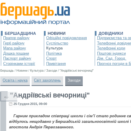
БЕРШАДЩИНА
НОВИНИ
ДОВІДНИКИ
Прапор району
Офіційні повідомлення
Підприємства та ор
Герб району
Суспільство
Телефонні довідни
Мапа району
Культура
Телефонні коди
Дошка пошани
Політика
Поштові індекси
Паспорт району
Спорт
Дім. Сад. Город.
Сторінками історії
Привітання
Прогноз погоди в 
Бершадь
/
Новини
/
Культура
/
Заходи
/
"Андріївські вечорниці"
Освіта і наука
Світ захоплень
Заходи
"Андріївські вечорниці"
←
25 Грудня 2015, 09:00
Гарним прикладом співпраці школи і сім’ї стало родинне св
відбулось нещодавно у Бершадській загальноосвітній школі
апостола Андрія Первозванного.