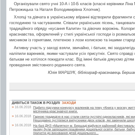
Організували свято учні 10-А і 10-Б класів (класні керівники Ліна
Петрожицька та Наталя Володимирівна Хлопчик).
Хлопці та дівчата в українському вбранні відтворили фрагменти с
господинею та частуванням. Співали українських пісень, танцювали
традиційного обряду «кусання Калити» та дівочих ворожінь. Колори
краєзнавства, оформлений у стилі української господи із розмаль
мисником із горнятами, плетеною з лози колискою та іншими старо
Активну участь у заході взяли, звичайно, і батьки, які заздалегі
наліпили вареників, якими частували усіх присутніх. Свято справді
батькам не хотілося покидати клас. Від імені батьків дякуємо дітям
проведення змістовного родинного свята.
Юлія МАРШУК, бібліограф-краєзнавець Бершадс
ДИВІТЬСЯ ТАКОЖ В РОЗДІЛІ
ЗАХОДИ
»
16.06.2018
Підбито підсумки конкурсу малюнків на тему «Книга у моєму житті»
місячника краєзнавчої книги.
»
16.06.2018
Гарною традицією в нас стали свята-зустрічі однокласників, які м
Нещодавно зустрілися випускники двох класів, які закінчили школу
»
16.06.2018
На базі ДНЗ «Малятко» м. Бершаді відбувся районний фестиваль-к
ньому були запрошені працівники дошкільної освіти, батьки, бабусі 
причетні до виховання дітей дошкільного...