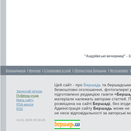
"Андріївські вечорниці" -
Бершадщина
|
Форуми
|
Сторінками історії
|
Літературна Бершадь
|
Фотогалереї
Цей сайт - про
Бершадь
та бершадський
безкоштовні оголошення, фотогалереї р
Зворотній зв'язок
підготовлено редакцією газети
«Берша
Публічна угода
матеріали належать авторам статтей. 
Мапа сайту
розміщена на сайті
Бершаді
, без згод
PDA-версія
Адміністрація сайту
Бершадь
може не п
RSS
не несе відповідальності за авторські м
10.01.2026 05:30:45