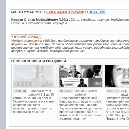
МИ - ПАМ’ЯТАЄМО - «
КНИГА ПАМ’ЯТІ УКРАЇНИ
» /
ПОТАШНЯ
Корпан Степан Мефодійович (1901)
1901 р., українець, селянин. Мобілізован
Похов. м. Секешфехервар, Угорщина.
З ІСТОРІЇ БЕРШАДІ
Успішне завершення відбудови та дальшого розвитку народного господарств
трудовими досягненнями. Великий обсяг капітальних робіт здійснено на спир
перетворилося на комбінат. Крім спирту, тут почали виробляти кормові дріжд
творчої видумки виявили кваліфіковані робітники —...
ГОЛОВНІ НОВИНИ БЕРШАДЩИНИ
06.04.18
Шановні жителі
02.04.18
Шановні жителі
25.03.18
Берш
району! З 1 до 30
району!
відді
квітня Національна поліція
Неодноразово працівники
Головного упра
України проводить місячник
Бершадського відділу поліції
національної пол
добровільної здачі
повідомляли про шахраїв.
Вінницькій обла
незареєстрованої зброї та
Та, незважаючи на це, тільки
розшукується гр
боєприпасів до неї.»»
протягом березня 2018-го
Віталіївна Домо
четверо осіб стали жертвами
27.04.1996 р.н.,
зловмисників....»»
Поташні, вул. Ос