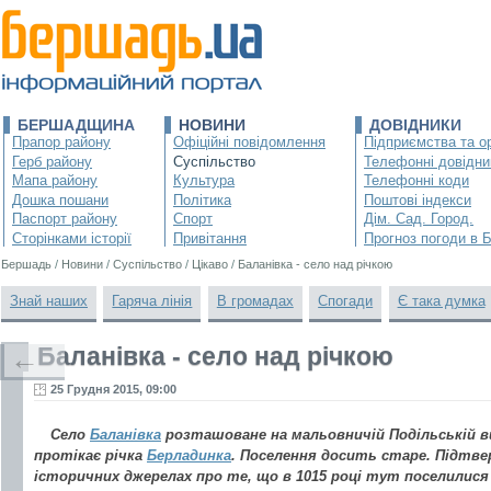
БЕРШАДЩИНА
НОВИНИ
ДОВІДНИКИ
Прапор району
Офіційні повідомлення
Підприємства та ор
Герб району
Суспільство
Телефонні довідни
Мапа району
Культура
Телефонні коди
Дошка пошани
Політика
Поштові індекси
Паспорт району
Спорт
Дім. Сад. Город.
Сторінками історії
Привітання
Прогноз погоди в 
Бершадь
/
Новини
/
Суспільство
/
Цікаво
/
Баланівка - село над річкою
Знай наших
Гаряча лінія
В громадах
Спогади
Є така думка
Баланівка - село над річкою
←
25 Грудня 2015, 09:00
Село
Баланівка
розташоване на мальовничій Подільській ви
протікає річка
Берладинка
. Поселення досить старе. Підтве
історичних джерелах про те, що в 1015 році тут поселилися