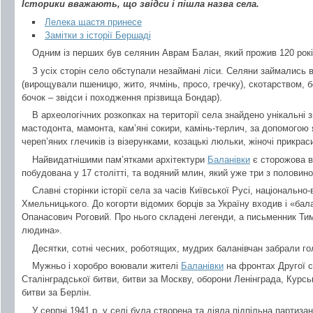
Історики вважають, що звідси і пішла назва села.
Лелека щастя принесе
Замітки з історії Бершаді
Одним із перших був селянин Аврам Балан, який прожив 120 рокі
З усіх сторін село обступали незаймані ліси. Селяни займались
(вирощували пшеницю, жито, ячмінь, просо, гречку), скотарством, 
бочок – звідси і походження прізвища Бондар).
В археологічних розкопках на території села знайдено унікальні з
мастодонта, мамонта, кам’яні сокири, камінь-терлич, за допомогою
череп’яних глечиків із візерунками, козацькі люльки, жіночі прикрас
Найвидатнішими пам’ятками архітектури
Баланівки
є сторожова в
побудована у 17 столітті, та водяний млин, який уже три з полови
Славні сторінки історії села за часів Київської Русі, національн
Хмельницького. До когорти відомих борців за Україну входив і «ба
Опанасович Роговий. Про нього складені легенди, а письменник Тим
людина».
Десятки, сотні чесних, роботящих, мудрих баланівчан забрали г
Мужньо і хоробро воювали жителі
Баланівки
на фронтах Другої с
Сталінградської битви, битви за Москву, оборони Ленінграда, Курсь
битви за Берлін.
У серпні 1941 р. у селі була створена та діяла підпільна партиза