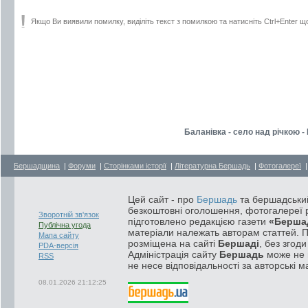
Якщо Ви виявили помилку, виділіть текст з помилкою та натисніть Ctrl+Enter щ
Баланівка - село над річкою - 
Бершадщина
|
Форуми
|
Сторінками історії
|
Літературна Бершадь
|
Фотогалереї
Цей сайт - про
Бершадь
та бершадський
безкоштовні оголошення, фотогалереї р
Зворотній зв'язок
підготовлено редакцією газети
«Берша
Публічна угода
матеріали належать авторам статтей. 
Мапа сайту
розміщена на сайті
Бершаді
, без згод
PDA-версія
Адміністрація сайту
Бершадь
може не п
RSS
не несе відповідальності за авторські м
08.01.2026 21:12:25