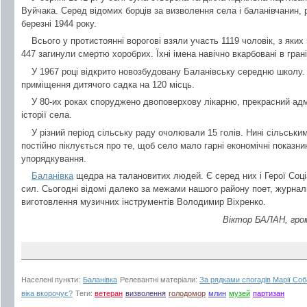
Вуйчака. Серед відомих борців за визволення села і баланівчанин, р
березні 1944 року.
Всього у протистоянні ворогові взяли участь 1119 чоловік, з яки
447 загинули смертю хоробрих. Їхні імена навічно вкарбовані в гра
У 1967 році відкрито новозбудовану Баланівську середню школу.
приміщення дитячого садка на 120 місць.
У 80-их роках споруджено двоповерхову лікарню, прекрасний адм
історії села.
У різний період сільську раду очолювали 15 голів. Нині сільськи
постійно піклується про те, щоб село мало гарні економічні показн
упорядкування.
Баланівка
щедра на талановитих людей. Є серед них і Герої Соціа
сил. Сьогодні відомі далеко за межами нашого району поет, журнал
виготовлення музичних інструментів Володимир Віхренко.
Віктор БАЛАН, гром
Населені пункти:
Баланівка
Релевантні матеріали:
За рядками спогадів Марії Соб
віка вкорочує?
Теги:
ветеран
визволення
голодомор
млин
музей
партизан