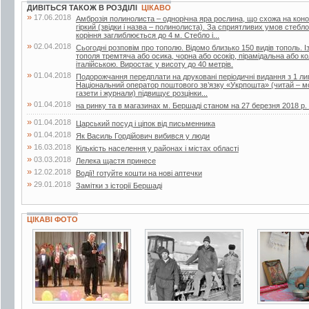
ДИВІТЬСЯ ТАКОЖ В РОЗДІЛІ
ЦІКАВО
»
17.06.2018
Амброзія полинолиста – однорічна яра рослина, що схожа на кон
гіркий (звідки і назва – полинолиста). За сприятливих умов стебл
коріння заглиблюється до 4 м. Стебло і...
»
02.04.2018
Сьогодні розповім про тополю. Відомо близько 150 видів тополь. Із
тополя тремтяча або осика, чорна або осокір, пірамідальна або 
італійською. Виростає у висоту до 40 метрів.
»
01.04.2018
Подорожчання передплати на друковані періодичні видання з 1 лип
Національний оператор поштового зв’язку «Укрпошта» (читай – мо
газети і журнали) підвищує розцінки...
»
01.04.2018
на ринку та в магазинах м. Бершаді станом на 27 березня 2018 р. (г
»
01.04.2018
Царський посуд і ціпок від письменника
»
01.04.2018
Як Василь Гордійович вибився у люди
»
16.03.2018
Кількість населення у районах і містах області
»
03.03.2018
Лелека щастя принесе
»
12.02.2018
Водії! готуйте кошти на нові аптечки
»
29.01.2018
Замітки з історії Бершаді
ЦІКАВІ ФОТО
3 фото
2 фото
8 фото