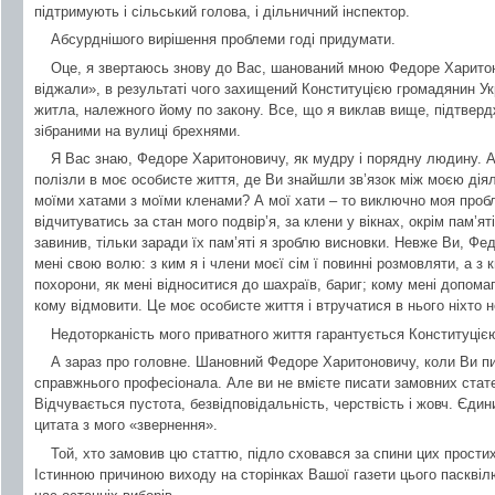
підтримують і сільський голова, і дільничний інспектор.
Абсурднішого вирішення проблеми годі придумати.
Оце, я звертаюсь знову до Вас, шанований мною Федоре Харитон
віджали», в результаті чого захищений Конституцією громадянин Ук
житла, належного йому по закону. Все, що я виклав вище, підтвер
зібраними на вулиці брехнями.
Я Вас знаю, Федоре Харитоновичу, як мудру і порядну людину. Ал
полізли в моє особисте життя, де Ви знайшли зв’язок між моєю діяль
моїми хатами з моїми кленами? А мої хати – то виключно моя пробл
відчитуватись за стан мого подвір’я, за клени у вікнах, окрім пам’ят
завинив, тільки заради їх пам’яті я зроблю висновки. Невже Ви, Фе
мені свою волю: з ким я і члени моєї сім ї повинні розмовляти, а з к
похорони, як мені відноситися до шахраїв, бариг; кому мені допомаг
кому відмовити. Це моє особисте життя і втручатися в нього ніхто 
Недоторканість мого приватного життя гарантується Конституціє
А зараз про головне. Шановний Федоре Харитоновичу, коли Ви пи
справжнього професіонала. Але ви не вмієте писати замовних стате
Відчувається пустота, безвідповідальність, черствість і жовч. Єди
цитата з мого «звернення».
Той, хто замовив цю статтю, підло сховався за спини цих прости
Істинною причиною виходу на сторінках Вашої газети цього пасквіл