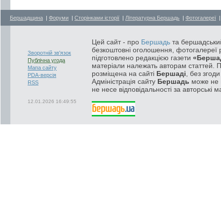
Бершадщина
|
Форуми
|
Сторінками історії
|
Літературна Бершадь
|
Фотогалереї
Цей сайт - про
Бершадь
та бершадський
безкоштовні оголошення, фотогалереї р
Зворотній зв'язок
підготовлено редакцією газети
«Берша
Публічна угода
матеріали належать авторам статтей. 
Мапа сайту
розміщена на сайті
Бершаді
, без згод
PDA-версія
Адміністрація сайту
Бершадь
може не п
RSS
не несе відповідальності за авторські м
12.01.2026 16:49:55