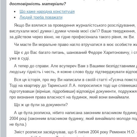
достовірність матеріали?
Що каже народна конституція
Людей треба поважати
Якщо Ви взялися за проведення журналістського розслідування, 
вислухали моєї думки і думки членів моєї сім’ї? Ваше твердження, 
за дійством через вікно, не гідне професіонала такого рівня, як Ви.
Чи маєте Ви моральне право нагло втручатися в моє особисте ж
Ще є до Вас багато питань, шанований Федоре Харитоновичу, і сп
уже в суді.
А тепер до справи. Але всупереч Вам з Вашими безпідставними
людську гідність і честь, я кожне слово буду підтверджувати відп
Вся ця історія, про яку Ви написали в своїй статті «Гусяча помст
Тоді на квартиру до Таринської Л.А. попросилися тоді ще співмешкан
підготувавши (вірніше, підробивши) відповідні документи, подруж
про визнання права власності на будинок, який вони винаймали.
Що ж це були за документи?
А це була розписка, нібито написана законним власником будин
2004 році (законним власником будинку, який винаймало молоде по
не була.)
Зміст розписки засвідчував, що 6 липня 2004 року Ременюк Н.О. о