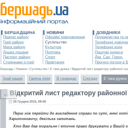
БЕРШАДЩИНА
НОВИНИ
ДОВІДНИКИ
Прапор району
Офіційні повідомлення
Підприємства та ор
Герб району
Суспільство
Телефонні довідни
Мапа району
Культура
Телефонні коди
Дошка пошани
Політика
Поштові індекси
Паспорт району
Спорт
Дім. Сад. Город.
Сторінками історії
Привітання
Прогноз погоди в 
Бершадь
/
Новини
/
Суспільство
/
Є така думка
/
Відкритий лист редактору районної га
Знай наших
Гаряча лінія
В громадах
Спогади
Є така думка
Відкритий лист редактору районної
←
25 Грудня 2015, 09:00
Перш ніж перейти до викладення справи по суті, мені хот
Харитоновичу, декілька запитань.
Хто Вам дав моральне і етичне право друкувати у Вашій га