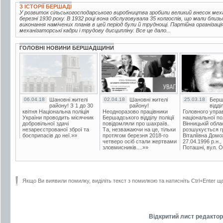
З ІСТОРІЇ БЕРШАДІ
У розвиток сільськогосподарського виробництва зробили великий внесок мех
березні 1930 року. В 1932 році вона обслуговувала 35 колгоспів, що мали близь
виконання намічених планів в цей період були й труднощі. Партійна організац
механізаторські кадри і трудову дисципліну. Все це дало...
ГОЛОВНІ НОВИНИ БЕРШАДЩИНИ
06.04.18
Шановні жителі
02.04.18
Шановні жителі
25.03.18
Берш
району! З 1 до 30
району!
відді
квітня Національна поліція
Неодноразово працівники
Головного упра
України проводить місячник
Бершадського відділу поліції
національної пол
добровільної здачі
повідомляли про шахраїв.
Вінницькій обла
незареєстрованої зброї та
Та, незважаючи на це, тільки
розшукується гр
боєприпасів до неї.»»
протягом березня 2018-го
Віталіївна Домо
четверо осіб стали жертвами
27.04.1996 р.н.,
зловмисників....»»
Поташні, вул. Ос
Якщо Ви виявили помилку, виділіть текст з помилкою та натисніть Ctrl+Enter щ
Відкритий лист редактору