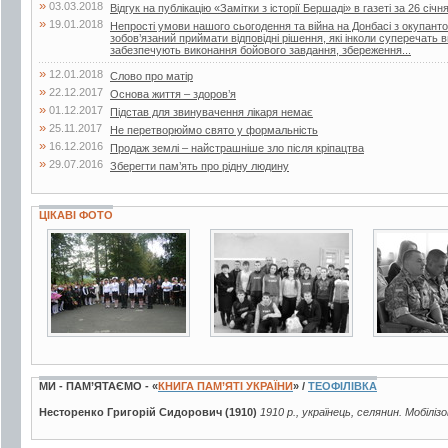
»
03.03.2018
Відгук на публікацію «Замітки з історії Бершаді» в газеті за 26 січн
»
19.01.2018
Непрості умови нашого сьогодення та війна на Донбасі з окупант
зобов’язаний приймати відповідні рішення, які інколи суперечать
забезпечують виконання бойового завдання, збереження...
»
12.01.2018
Слово про матір
»
22.12.2017
Основа життя – здоров’я
»
01.12.2017
Підстав для звинувачення лікаря немає
»
25.11.2017
Не перетворюймо свято у формальність
»
16.12.2016
Продаж землі – найстрашніше зло після кріпацтва
»
29.07.2016
Зберегти пам’ять про рідну людину
ЦІКАВІ ФОТО
27 фото
5 фото
2 фото
МИ - ПАМ’ЯТАЄМО - «
КНИГА ПАМ’ЯТІ УКРАЇНИ
» /
ТЕОФІЛІВКА
Несторенко Григорій Сидорович (1910)
1910 р., українець, селянин. Мобіліз