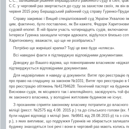
С.С., залишивши рішення Бершадського районного суду в силі, фак
С.С. у черговий раз звертається до суду за захистом своїх, як він
червня 2015 року Бершадський районний суд справу Гуренко-Пруди
Справу закриває і Вищий спеціалізований суд України Ухвалою іме
цим, фактично, було поставлено, як Ви кажете, Федоре Харитоновичу
судовій епопеї. В ній брали участь чотирнадцять судів, включаючи а
Інтереси Гуренка захищали чотири адвокати, відбулося близько сотн
Харитоновичу, вважаєте, що ще не розібрались?
Потрібно ще жирнішої крапки? Тоді це вже буде «клякса».
Всі наведені факти я підтверджую відповідними документами.
Доводжу до Вашого відома, що повноправним власником «віджат
підтверджується відповідними документами.
Для недовірливих я наведу ці документи: Витяг про реєстрацію 
про право на спадщину за законом №1031; Витяг про реєстрацію в
про реєстрацію обтяжень №41784628: Технічний паспорт на будинок,
Висновки судів, як місцевого так і апеляційного, засвідчують той 
як законного власника, у володінні житловим будинком не існує.
З проханням сприяти законному власнику потрапити до власного
міліції (реєст. №2575 від 4.08. 2015 р.) та до сільського голови (вх. 
були надані відповіді з міліції (вих. №9841 від 28.08.2015 р) та з сі
р.), з яких випливає, що подружжя Гуренків не збирається залишат
будинку знаходяться їхні речі і вони в черговий раз мають колись п