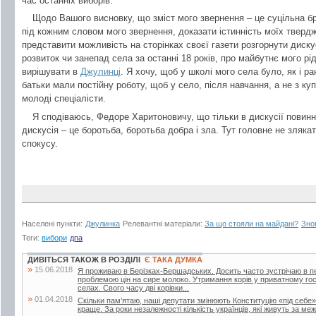
час останніх виборів.
Щодо Вашого висновку, що зміст мого звернення – це суцільна бре
під кожним словом мого звернення, доказати істинність моїх тверд
представити можливість на сторінках своєї газети розгорнути дискус
розвиток чи занепад села за останні 18 років, про майбутнє мого рід
вирішувати в
Джулинці
. Я хочу, щоб у школі мого села було, як і ра
батьки мали постійну роботу, щоб у село, після навчання, а не з 
молоді спеціалісти.
Я сподіваюсь, Федоре Харитоновичу, що тільки в дискусії повинна
дискусія – це боротьба, боротьба добра і зла. Тут головне не злякат
спокусу.
Населені пункти:
Джулинка
Релевантні матеріали:
За що стояли на майдані?
Зно
Теги:
вибори
дпа
ДИВІТЬСЯ ТАКОЖ В РОЗДІЛІ
Є ТАКА ДУМКА
»
15.06.2018
Я проживаю в Берізках-Бершадських. Досить часто зустрічаю в періо
проблемою цін на сире молоко. Утримання корів у приватному го
селах. Свого часу дві корівки...
»
01.04.2018
Скільки пам’ятаю, наші депутати змінюють Конституцію «під себе»
краще. За роки незалежності кількість українців, які живуть за меж