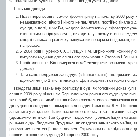
за належний їй будинок. Тут і надалі всі документи додаю.
І ось мої доводи:
Після перенесення важкої форми грипу на початку 2003 року 
неадекватною, нічого і нікого не пам’ятала, постійно тікала з
сусіди, а не ті, яких Ви, Федоре Харитоновичу, сфотографували 
стан тільки погіршувався. І, виходить, у такому стані вісімде
смерті написала розписку вишуканим почерком і підписом, я
на грошах.
У 2004 році і Гуренко С.С., і Ліщук Г.М. мирно жили кожний у с
купувати будинок для спільного проживання Степана і Ганни щ
І найголовніше. Від почеркознавчої експертизи розписки Гуре
додаю).
Та й саме подружжя засвідчує (з Вашої статті), що домовилис
щомісячно (по 1 тис. в місяць). Що, виходить, повторно пого
Представивши зазначену розписку в суд, як головний доказ купівл
серпня 2009 року рішенням Бершадського районного суду було визн
житловий будинок, який він винаймав разом зі своєю співмешканкою
до судового засідання, помирає відповідач Таринська Л.А. Які право
запитайте у згаданого Вами незалежного юриста. Сплативши, за сум
(щомісячно по тисячі) за будинок, подружжя Гуренко-Ліщук виріши
рішення суду. Людмила Прудивус, як спадкоємець всього майна, з
розібратися в ситуації, що склалася. Отримавши на те відповідне 
справи і рішенням суду від 31 серпня 2009 року.