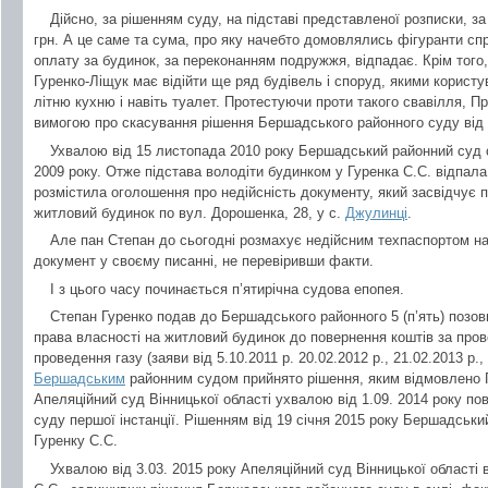
Дійсно, за рішенням суду, на підставі представленої розписки, з
грн. А це саме та сума, про яку начебто домовлялись фігуранти спр
оплату за будинок, за переконанням подружжя, відпадає. Крім того,
Гуренко-Ліщук має відійти ще ряд будівель і споруд, якими кори
літню кухню і навіть туалет. Протестуючи проти такого свавілля, 
вимогою про скасування рішення Бершадського районного суду від 
Ухвалою від 15 листопада 2010 року Бершадський районний суд 
2009 року. Отже підстава володіти будинком у Гуренка С.С. відпала
розмістила оголошення про недійсність документу, який засвідчує п
житловий будинок по вул. Дорошенка, 28, у с.
Джулинці
.
Але пан Степан до сьогодні розмахує недійсним техпаспортом на
документ у своєму писанні, не перевіривши факти.
І з цього часу починається п’ятирічна судова епопея.
Степан Гуренко подав до Бершадського районного 5 (п’ять) позов
права власності на житловий будинок до повернення коштів за провед
проведення газу (заяви від 5.10.2011 р. 20.02.2012 р., 21.02.2013 р.,
Бершадським
районним судом прийнято рішення, яким відмовлено Г
Апеляційний суд Вінницької області ухвалою від 1.09. 2014 року по
суду першої інстанції. Рішенням від 19 січня 2015 року Бершадськ
Гуренку С.С.
Ухвалою від 3.03. 2015 року Апеляційний суд Вінницької області 