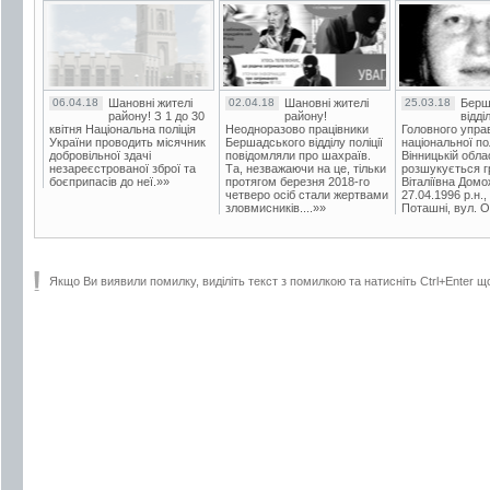
06.04.18
Шановні жителі
02.04.18
Шановні жителі
25.03.18
Берш
району! З 1 до 30
району!
відді
квітня Національна поліція
Неодноразово працівники
Головного упра
України проводить місячник
Бершадського відділу поліції
національної пол
добровільної здачі
повідомляли про шахраїв.
Вінницькій обла
незареєстрованої зброї та
Та, незважаючи на це, тільки
розшукується гр
боєприпасів до неї.»»
протягом березня 2018-го
Віталіївна Домо
четверо осіб стали жертвами
27.04.1996 р.н.,
зловмисників....»»
Поташні, вул. Ос
Якщо Ви виявили помилку, виділіть текст з помилкою та натисніть Ctrl+Enter щ