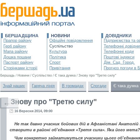
БЕРШАДЩИНА
НОВИНИ
ДОВІДНИКИ
Прапор району
Офіційні повідомлення
Підприємства та ор
Герб району
Суспільство
Телефонні довідни
Мапа району
Культура
Телефонні коди
Дошка пошани
Політика
Поштові індекси
Паспорт району
Спорт
Дім. Сад. Город.
Сторінками історії
Привітання
Прогноз погоди в 
Бершадь
/
Новини
/
Суспільство
/
Є така думка
/
Знову про "Третю силу"
Знай наших
Гаряча лінія
В громадах
Спогади
Є така думка
Знову про "Третю силу"
←
16 Вересня 2014, 09:00
Не так давно учасник бойових дій в Афганістані Анатолій 
створити в районі об’єднання «Третя сила». Яка його мета?
Чим конкретно займатимуться учасники цього об’єднанн