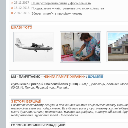
»
25.11.2017
Не перетворюймо свято у формальність
»
16.12.2016
Продаж землі – найстрашніше зло після кріпацтва
»
29.07.2016
Зберегти пам’ять про рідну людину
ЦІКАВІ ФОТО
8 фото
6 фото
5 фото
МИ - ПАМ’ЯТАЄМО - «
КНИГА ПАМ’ЯТІ УКРАЇНИ
» /
ШУМИЛІВ
Лукашенко Григорій Овксентійович (1900)
1900 р., українець, селянин. Мобі
00.05.44. Похов. Ясський пов., Румунія.
З ІСТОРІЇ БЕРШАДІ
Розвиток капіталізму відчутно позначився на зміні соціального складу Берш
тепер сільським господарством. Все більшу роль у суспільному житті відігр
місті були три млини, тютюнова і макаронна фабрики, винокурний завод, друк
модернізований цукровий завод. Напередодні...
ГОЛОВНІ НОВИНИ БЕРШАДЩИНИ