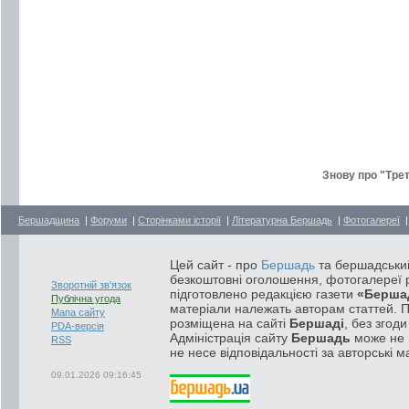
Знову про "Трет
Бершадщина
|
Форуми
|
Сторінками історії
|
Літературна Бершадь
|
Фотогалереї
Цей сайт - про
Бершадь
та бершадський
безкоштовні оголошення, фотогалереї р
Зворотній зв'язок
підготовлено редакцією газети
«Берша
Публічна угода
матеріали належать авторам статтей. 
Мапа сайту
розміщена на сайті
Бершаді
, без згод
PDA-версія
Адміністрація сайту
Бершадь
може не п
RSS
не несе відповідальності за авторські м
09.01.2026 09:16:45