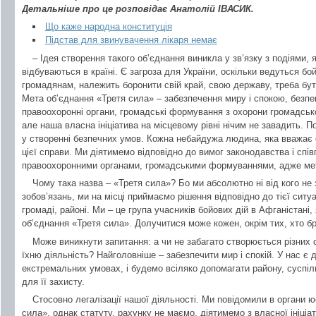
Детальніше про це розповідає Анатолій ІВАСИК.
Що каже народна конституція
Підстав для звинувачення лікаря немає
– Ідея створення такого об’єднання виникла у зв’язку з подіями, я
відбуваються в країні. Є загроза для України, оскільки ведуться бой
громадянам, належить боронити свій край, свою державу, треба бути
Мета об’єднання «Третя сила» – забезпечення миру і спокою, безпе
правоохоронні органи, громадські формування з охорони громадськ
але наша власна ініціатива на місцевому рівні нічим не завадить. П
у створенні безпечних умов. Кожна небайдужа людина, яка вважає 
цієї справи. Ми діятимемо відповідно до вимог законодавства і сп
правоохоронними органами, громадськими формуваннями, адже мет
Чому така назва – «Третя сила»? Бо ми абсолютно ні від кого не
зобов’язань, ми на місці приймаємо рішення відповідно до тієї ситуа
громаді, районі. Ми – це група учасників бойових дій в Афганістані,
об’єднання «Третя сила». Долучитися може кожен, окрім тих, хто б
Може виникнути запитання: а чи не забагато створюється різних с
їхню діяльність? Найголовніше – забезпечити мир і спокій. У нас є д
екстремальних умовах, і будемо всіляко допомагати району, суспіль
для її захисту.
Стосовно легалізації нашої діяльності. Ми повідомили в органи ю
сила», однак статуту, рахунку не маємо, діятимемо з власної ініціа