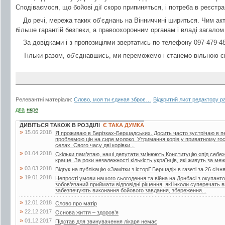
Сподіваємося, що бойові дії скоро припиняться, і потреба в реєстра
До речі, мережа таких об’єднань на Вінниччині шириться. Чим а
більше гарантій безпеки, а правоохоронним органам і владі загало
За довідками і з пропозиціями звертатись по телефону 097-479-48
Тільки разом, об’єднавшись, ми переможемо і станемо вільною 
Релевантні матеріали:
Слово, моя ти єдиная зброє…
Відкритий лист редактору р
дпа
нкре
ДИВІТЬСЯ ТАКОЖ В РОЗДІЛІ
Є ТАКА ДУМКА
»
15.06.2018
Я проживаю в Берізках-Бершадських. Досить часто зустрічаю в періо
проблемою цін на сире молоко. Утримання корів у приватному го
селах. Свого часу дві корівки...
»
01.04.2018
Скільки пам’ятаю, наші депутати змінюють Конституцію «під себе»
краще. За роки незалежності кількість українців, які живуть за меж
»
03.03.2018
Відгук на публікацію «Замітки з історії Бершаді» в газеті за 26 січн
»
19.01.2018
Непрості умови нашого сьогодення та війна на Донбасі з окупант
зобов’язаний приймати відповідні рішення, які інколи суперечать
забезпечують виконання бойового завдання, збереження...
»
12.01.2018
Слово про матір
»
22.12.2017
Основа життя – здоров’я
»
01.12.2017
Підстав для звинувачення лікаря немає