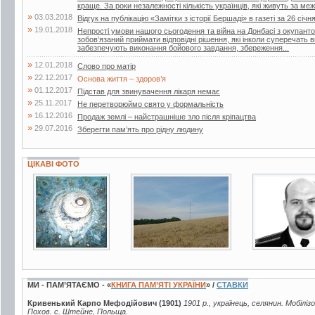
краще. За роки незалежності кількість українців, які живуть за меж
»
03.03.2018
Відгук на публікацію «Замітки з історії Бершаді» в газеті за 26 січн
»
19.01.2018
Непрості умови нашого сьогодення та війна на Донбасі з окупант
зобов’язаний приймати відповідні рішення, які інколи суперечать
забезпечують виконання бойового завдання, збереження...
»
12.01.2018
Слово про матір
»
22.12.2017
Основа життя – здоров’я
»
01.12.2017
Підстав для звинувачення лікаря немає
»
25.11.2017
Не перетворюймо свято у формальність
»
16.12.2016
Продаж землі – найстрашніше зло після кріпацтва
»
29.07.2016
Зберегти пам’ять про рідну людину
ЦІКАВІ ФОТО
12 фото
11 фото
2 фото
МИ - ПАМ’ЯТАЄМО - «
КНИГА ПАМ’ЯТІ УКРАЇНИ
» /
СТАВКИ
Кривенький Карпо Мефодійович (1901)
1901 р., українець, селянин. Мобілі
Похов. с. Штейне, Польща.