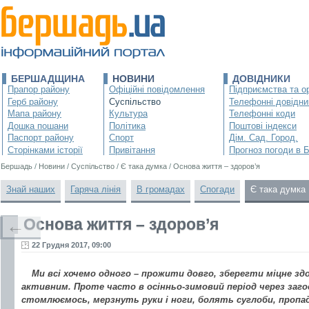
БЕРШАДЩИНА
НОВИНИ
ДОВІДНИКИ
Прапор району
Офіційні повідомлення
Підприємства та ор
Герб району
Суспільство
Телефонні довідни
Мапа району
Культура
Телефонні коди
Дошка пошани
Політика
Поштові індекси
Паспорт району
Спорт
Дім. Сад. Город.
Сторінками історії
Привітання
Прогноз погоди в 
Бершадь
/
Новини
/
Суспільство
/
Є така думка
/
Основа життя – здоров’я
Знай наших
Гаряча лінія
В громадах
Спогади
Є така думка
Основа життя – здоров’я
←
22 Грудня 2017, 09:00
Ми всі хочемо одного – прожити довго, зберегти міцне зд
активним. Проте часто в осінньо-зимовий період через заг
стомлюємось, мерзнуть руки і ноги, болять суглоби, пропа