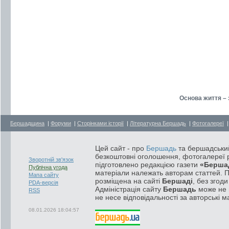
Основа життя – з
Бершадщина
|
Форуми
|
Сторінками історії
|
Літературна Бершадь
|
Фотогалереї
Цей сайт - про
Бершадь
та бершадський
безкоштовні оголошення, фотогалереї р
Зворотній зв'язок
підготовлено редакцією газети
«Берша
Публічна угода
матеріали належать авторам статтей. 
Мапа сайту
розміщена на сайті
Бершаді
, без згод
PDA-версія
Адміністрація сайту
Бершадь
може не п
RSS
не несе відповідальності за авторські м
08.01.2026 18:04:57