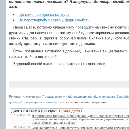
виникнення таких негараздів? Я звернувся до лікаря сімейно
вами.
Що каже народна конституція
Не перетворюймо свято у формальність
Перш за все, потрібно більше часу проводити на свіжому повітрі і
рухатись. Для насичення організму необхідними корисними речови
свіжих ягід, овочів, фруктів, особливо яблук. Склянка яблучного а
потребу організму вітамінами для життєдіяльності.
Отож, поєднання активного відпочинку і вживання вищезгаданих 
і захистять його від хвороб.
Здоровий спосіб життя – запорука вашого довголіття.
Релевантні матеріали:
Продаж землі – найстрашніше зло після кріпацтва
Відповід
громади"
Людей треба поважати
Теги:
ветеран
сімейної медицини
ДИВІТЬСЯ ТАКОЖ В РОЗДІЛІ
Є ТАКА ДУМКА
»
15.06.2018
Я проживаю в Берізках-Бершадських. Досить часто зустрічаю в періо
проблемою цін на сире молоко. Утримання корів у приватному го
селах. Свого часу дві корівки...
»
01.04.2018
Скільки пам’ятаю, наші депутати змінюють Конституцію «під себе»