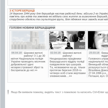
З ІСТОРІЇ БЕРШАДІ
14 березня 1944 року для бершадців настав радісний день: війська 2-го Україн
пам'ять про воїнів та земляків які віддали своє життя за визволення Бершаді
споруджено обеліски та скульптурні групи, біля підніжжя яких завжди живі кві
ГОЛОВНІ НОВИНИ БЕРШАДЩИНИ
06.04.18
Шановні жителі
02.04.18
Шановні жителі
25.03.18
Берш
району! З 1 до 30
району!
відді
квітня Національна поліція
Неодноразово працівники
Головного упра
України проводить місячник
Бершадського відділу поліції
національної пол
добровільної здачі
повідомляли про шахраїв.
Вінницькій обла
незареєстрованої зброї та
Та, незважаючи на це, тільки
розшукується гр
боєприпасів до неї.»»
протягом березня 2018-го
Віталіївна Домо
четверо осіб стали жертвами
27.04.1996 р.н.,
зловмисників....»»
Поташні, вул. Ос
Якщо Ви виявили помилку, виділіть текст з помилкою та натисніть Ctrl+Enter щ