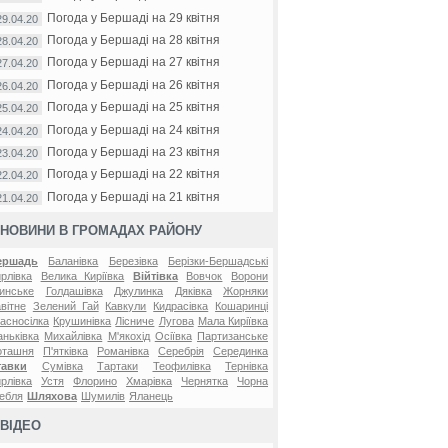
Погода у Бершаді на 29 квітня
29.04.20
Погода у Бершаді на 28 квітня
28.04.20
Погода у Бершаді на 27 квітня
27.04.20
Погода у Бершаді на 26 квітня
26.04.20
Погода у Бершаді на 25 квітня
25.04.20
Погода у Бершаді на 24 квітня
24.04.20
Погода у Бершаді на 23 квітня
23.04.20
Погода у Бершаді на 22 квітня
22.04.20
Погода у Бершаді на 21 квітня
21.04.20
НОВИНИ В ГРОМАДАХ РАЙОНУ
ершадь
Баланівка
Березівка
Берізки-Бершадські
рлівка
Велика Киріївка
Війтівка
Вовчок
Ворони
инське
Голдашівка
Джулинка
Дяківка
Жорняки
вітне
Зелений Гай
Кавкули
Кидрасівка
Кошаринці
асносілка
Крушинівка
Лісниче
Лугова
Мала Киріївка
ньківка
Михайлівка
М'якохід
Осіївка
Партизанське
оташня
П'ятківка
Романівка
Серебрія
Серединка
тавки
Сумівка
Тартаки
Теофилівка
Тернівка
рлівка
Устя
Флорино
Хмарівка
Чернятка
Чорна
ебля
Шляхова
Шумилів
Яланець
ВІДЕО