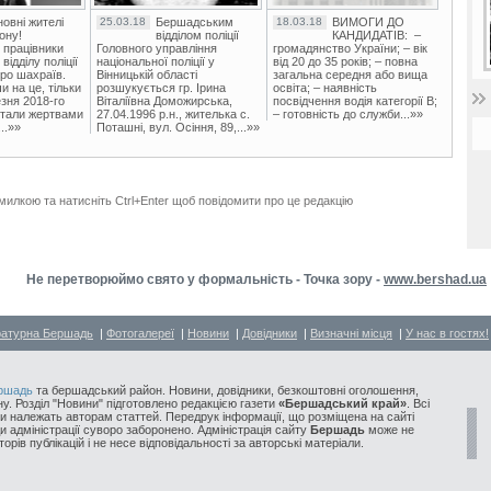
овні жителі
25.03.18
Бершадським
18.03.18
ВИМОГИ ДО
ону!
відділом поліції
КАНДИДАТІВ: –
 працівники
Головного управління
громадянство України; – вік
ідділу поліції
національної поліції у
від 20 до 35 років; – повна
ро шахраїв.
Вінницькій області
загальна середня або вища
и на це, тільки
розшукується гр. Ірина
освіта; – наявність
зня 2018-го
Віталіївна Доможирська,
посвідчення водія категорії В;
стали жертвами
27.04.1996 р.н., жителька с.
– готовність до служби...»»
..»»
Поташні, вул. Осіння, 89,...»»
милкою та натисніть Ctrl+Enter щоб повідомити про це редакцію
Не перетворюймо свято у формальність - Точка зору -
www.bershad.ua
ратурна Бершадь
|
Фотогалереї
|
Новини
|
Довідники
|
Визначні місця
|
У нас в гостях!
ршадь
та бершадський район. Новини, довідники, безкоштовні оголошення,
у. Розділ "Новини" підготовлено редакцією газети
«Бершадський край»
. Всі
и належать авторам статтей. Передрук інформації, що розміщена на сайті
ди адміністрації суворо заборонено. Адміністрація сайту
Бершадь
може не
орів публікацій і не несе відповідальності за авторські матеріали.