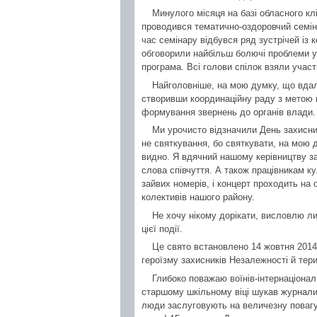
Минулого місяця на базі обласного клі
проводився тематично-оздоровчий семіна
час семінару відбувся ряд зустрічей із 
обговорили найбільш болючі проблеми уч
програма. Всі голови спілок взяли участь
Найголовніше, на мою думку, що вдал
створивши координаційну раду з метою в
формування звернень до органів влади.
Ми урочисто відзначили День захисни
не святкування, бо святкувати, на мою д
видно. Я вдячний нашому керівництву за у
слова співчуття. А також працівникам ку
зайвих номерів, і концерт проходить на
колективів нашого району.
Не хочу нікому дорікати, висловлю ли
цієї події.
Це свято встановлено 14 жовтня 2014
героїзму захисників Незалежності й терит
Глибоко поважаю воїнів-інтернаціонал
старшому шкільному віці шукав журнали з
люди заслуговують на величезну повагу 