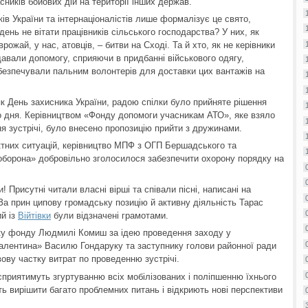
ників бойових дій на території інших держав.
ів України та інтернаціоналістів лише формалізує це свято,
день не вітати працівників сільського господарства? У них, як
ожай, у нас, атовців, – битви на Сході. Та й хто, як не керівники
авали допомогу, сприяючи в придбанні військового одягу,
безпечували пальним волонтерів для доставки цих вантажів на
к День захисника України, радою спілки було прийняте рішення
го дня. Керівництвом «Фонду допомоги учасникам АТО», яке взяло
ня зустрічі, було внесено пропозицію прийти з дружинами.
тних ситуацій, керівництво МПФ з ОГП Бершадського та
борона» добровільно зголосилося забезпечити охорону порядку на
Присутні читали власні вірші та співали пісні, написані на
 За прин ципову громадську позицію й активну діяльність Тарас
й із
Війтівки
були відзначені грамотами.
ку фонду Людмилі Комиш за ідею проведення заходу у
алентина» Василю Гондаруку та заступнику голови районної ради
вову частку витрат по проведенню зустрічі.
сприятимуть згуртуванню всіх мобілізованих і поліпшенню їхнього
ь вирішити багато проблемних питань і відкриють нові перспективи