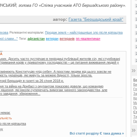
НСЬКИЙ, голова ГО «Спілка учасників АТО Бершадського району».
автор:
Газета "Бершадський край"
яхова
Релевантні матеріали:
Продаж землі – найстрашніше зло після кріпацтва
ої слави..."
Теги:
афганістан
ветеран
ветеранів
пп «валентина»
КА
х. Досить часто зустрічаю в періодиці публікації жителів сіл, які стурбовані
Утримання корів у приватному господарстві – це питання виживання людей у
 змінюють Конституцію «під себе». А простим людям від цього зовсім не
ість українців, які живуть за межею бідності, тільки зросла.
Б
торії Бершаді» в газеті за 26 січня 2018 р.
Би
я та війна на Донбасі з окупантом показово довели, що командир
Гл
і рішення, які інколи суперечать вимогам чинного законодавства, але
о завдання, збереження...
За
Кр
Ма
П
С
я немає
Ти
льність
Гр
 після кріпацтва
ну
Всі статті розділу
Є така думка
»