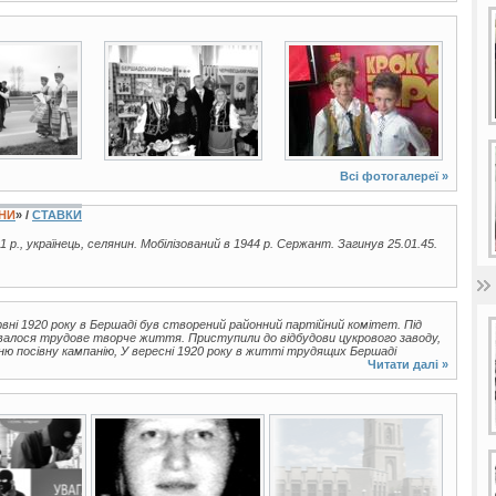
2 фото
10 фото
Всі фотогалереї »
ЇНИ
» /
СТАВКИ
1 р., українець, селянин. Мобілізований в 1944 р. Сержант. Загинув 25.01.45.
ервні 1920 року в Бершаді був створений районний партійний комітет. Під
жувалося трудове творче життя. Приступили до відбудови цукрового заводу,
ню посівну кампанію, У вересні 1920 року в житті трудящих Бершаді
Читати далі »