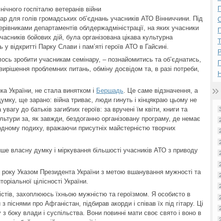
П
нічного госпіталю ветеранів війни
р для голів громадських об’єднань учасників АТО Вінниччини. Під
керівниками департаментів облдержадміністрації, на яких учасники
П
асників бойових дій, була організована цікава культурна
 у відкритті Парку Слави і пам’яті героїв АТО в Гайсині.
Р
ось зробити учасникам семінару, – познайомитись та об’єднатись,
ирішення проблемних питань, обміну досвідом та, в разі потреби,
Н
ка України, не стала винятком і
Бершадь
. Це саме відзначення, а
умку, ще зарано: війна триває, люди гинуть і кінцякраю цьому не
вагу до батьків загиблих героїв: за вручені їм квіти, книги та
льтури за, як завжди, бездоганно організовану програму, де немає
 одному подиху, вражаючи присутніх майстерністю творчих
ше власну думку і міркування більшості учасників АТО з приводу
 року Указом Президента України з метою вшанування мужності та
оріальної цілісності України.
істів, захоплююсь їхньою мужністю та героїзмом. Я особисто в
 піснями про Афганістан, підбирав акорди і співав їх під гітару. Ці
з боку влади і суспільства. Вони повинні мати своє свято і воно в