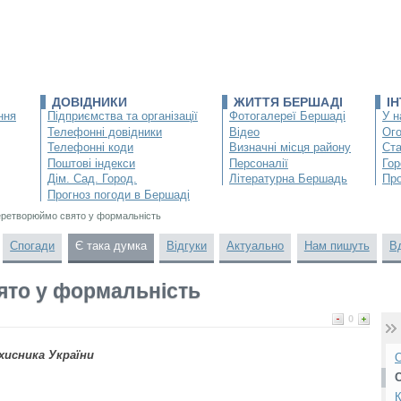
ДОВІДНИКИ
ЖИТТЯ БЕРШАДІ
І
ння
Підприємства та організації
Фотогалереї Бершаді
У н
Телефонні довідники
Відео
Ог
Телефонні коди
Визначні місця району
Ста
Поштові індекси
Персоналії
Гор
Дім. Сад. Город.
Літературна Бершадь
Про
Прогноз погоди в Бершаді
еретворюймо свято у формальність
Спогади
Є така думка
Відгуки
Актуально
Нам пишуть
В
ято у формальність
0
хисника України
О
К