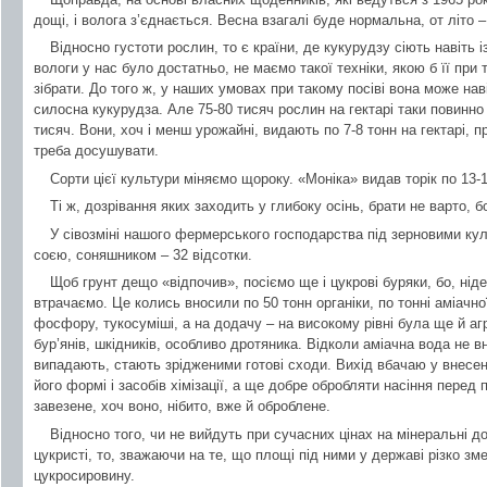
дощі, і волога з’єднається. Весна взагалі буде нормальна, от літо
Відносно густоти рослин, то є країни, де кукурудзу сіють навіть 
вологи у нас було достатньо, не маємо такої техніки, якою б її при
зібрати. До того ж, у наших умовах при такому посіві вона може наві
силосна кукурудза. Але 75-80 тисяч рослин на гектарі таки повинно б
тисяч. Вони, хоч і менш урожайні, видають по 7-8 тонн на гектарі, п
треба досушувати.
Сорти цієї культури міняємо щороку. «Моніка» видав торік по 13-14
Ті ж, дозрівання яких заходить у глибоку осінь, брати не варто, б
У сівозміні нашого фермерського господарства під зерновими куль
соєю, соняшником – 32 відсотки.
Щоб грунт дещо «відпочив», посіємо ще і цукрові буряки, бо, нід
втрачаємо. Це колись вносили по 50 тонн органіки, по тонні аміачної
фосфору, тукосуміші, а на додачу – на високому рівні була ще й агр
бур’янів, шкідників, особливо дротяника. Відколи аміачна вода не в
випадають, стають зрідженими готові сходи. Вихід вбачаю у внесенні
його формі і засобів хімізації, а ще добре обробляти насіння перед
завезене, хоч воно, нібито, вже й оброблене.
Відносно того, чи не вийдуть при сучасних цінах на мінеральні до
цукристі, то, зважаючи на те, що площі під ними у державі різко з
цукросировину.