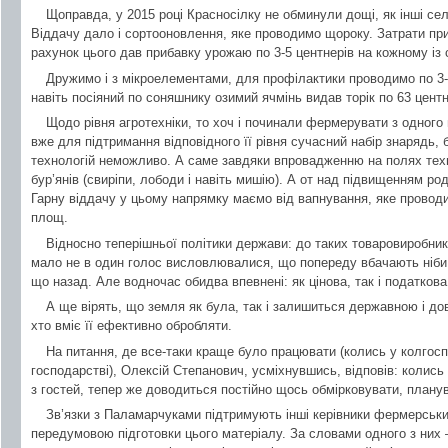
Щоправда, у 2015 році Красносілку не обминули дощі, як інші с
Віддачу дало і сортооновлення, яке проводимо щороку. Затрати пр
рахунок цього дав прибавку урожаю по 3-5 центнерів на кожному із с
Дружимо і з мікроелементами, для профілактики проводимо по 3-4 
навіть посіяний по соняшнику озимий ячмінь видав торік по 63 центн
Щодо рівня агротехніки, то хоч і починали фермерувати з одного м
вже для підтримання відповідного її рівня сучасний набір знарядь,
технологій неможливо. А саме завдяки впровадженню на полях техн
бур’янів (свиріпи, лободи і навіть мишію). А от над підвищенням р
Гарну віддачу у цьому напрямку маємо від вапнування, яке провод
площ.
Відносно теперішньої політики держави: до таких товаровиробників
мало не в один голос висловлювалися, що попереду вбачають ніби с
що назад. Але водночас обидва впевнені: як цінова, так і податкова
А ще вірять, що земля як була, так і залишиться державною і дов
хто вміє її ефективно обробляти.
На питання, де все-таки краще було працювати (колись у колгос
господарстві), Олексій Степанович, усміхнувшись, відповів: колись
з гостей, тепер же доводиться постійно щось обмірковувати, планув
Зв’язки з Паламарчуками підтримують інші керівники фермерськи
передумовою підготовки цього матеріалу. За словами одного з них 