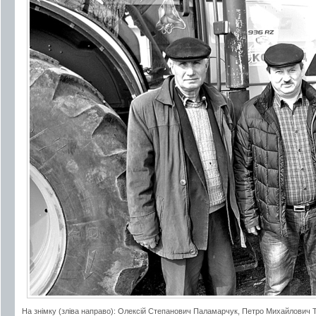
На знімку (зліва направо): Олексій Степанович Паламарчук, Петро Михайлович 