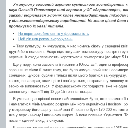
Уминулому головний агроном сумівського господарства, 
наук Олексій Паламарчук нині агроном у ФГ «Агроновація», як
завжди відрізнявся з-поміж колег нестандартними підходам
у сільськогосподарському виробництві. Не менш цікаві його 
пропонуємо їх увазі читачів.
Не перетворюймо свято у формальність
Цей рік був роком випробувань
– Таку культуру, як кукурудза, у нас чомусь сіють у середині квітн
другій його половині. Якщо відстежувати температуру повітря і грунту
березня. Її сходи переносять короткочасні приморозки (до мінус 5 і 
Ще у пору, коли завозили її насіння з Югославії, один із профес
зарання не сіяли її лише тому, що було чомусь прийнято насамперед
соняшник, цукрові буряки і тільки після цього братися за кукурудзу.
квітня, вона якраз, коли цвіте і зав’язується, потрапляє у липневу 
зерно не виповнюється. У фермерському господарстві вже не один р
соняшнику і мали її від 12 до 15 тонн із гектара.
В умовах цьогорічної весни найголовнішим було, вже з самого її п
і намагатися мінімального розриву між його обробітком і посівом, б
у метровому його шарі у нашій зоні її повинно бути 170-200 міліметрів
яка у верх - ньому і нижньому шарах. А вона повинна з’єднатися. Т
посів – єдиний вихід із ситуації.
Щоправда, на основі власних щоденників, які ведуться з 1965 року