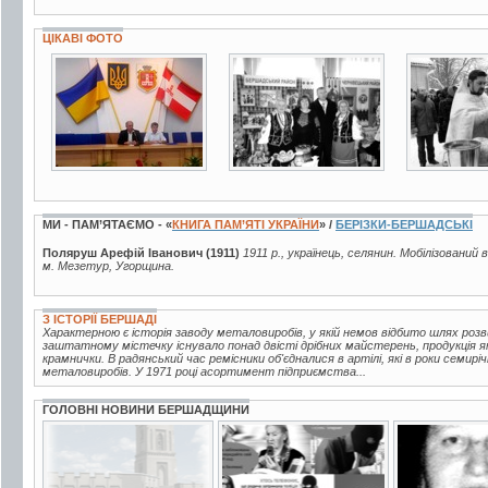
ЦІКАВІ ФОТО
6 фото
2 фото
3 фото
МИ - ПАМ’ЯТАЄМО - «
КНИГА ПАМ’ЯТІ УКРАЇНИ
» /
БЕРІЗКИ-БЕРШАДСЬКІ
Поляруш Арефій Іванович (1911)
1911 р., українець, селянин. Мобілізований 
м. Мезетур, Угорщина.
З ІСТОРІЇ БЕРШАДІ
Характерною є історія заводу металовиробів, у якій немов відбито шлях розв
заштатному містечку існувало понад двісті дрібних майстерень, продукція яки
крамнички. В радянський час ремісники об'єдналися в артілі, які в роки семирі
металовиробів. У 1971 році асортимент підприємства...
ГОЛОВНІ НОВИНИ БЕРШАДЩИНИ