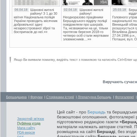
06.04.18
Шановні жителі
02.04.18
Шановні жителі
25.03.18
Берш
району! З 1 до 30
району!
відді
квітня Національна поліція
Неодноразово працівники
Головного упра
України проводить місячник
Бершадського відділу поліції
національної пол
добровільної здачі
повідомляли про шахраїв.
Вінницькій обла
незареєстрованої зброї та
Та, незважаючи на це, тільки
розшукується гр
боєприпасів до неї.»»
протягом березня 2018-го
Віталіївна Домо
четверо осіб стали жертвами
27.04.1996 р.н.,
зловмисників....»»
Поташні, вул. Ос
Якщо Ви виявили помилку, виділіть текст з помилкою та натисніть Ctrl+Enter щ
Виручають сучасні 
Бершадщина
|
Форуми
|
Сторінками історії
|
Літературна Бершадь
|
Фотогалереї
Цей сайт - про
Бершадь
та бершадський
безкоштовні оголошення, фотогалереї р
Зворотній зв'язок
підготовлено редакцією газети
«Берша
Публічна угода
матеріали належать авторам статтей. 
Мапа сайту
розміщена на сайті
Бершаді
, без згод
PDA-версія
Адміністрація сайту
Бершадь
може не п
RSS