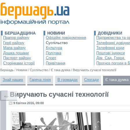
БЕРШАДЩИНА
НОВИНИ
ДОВІДНИКИ
Прапор району
Офіційні повідомлення
Підприємства та ор
Герб району
Суспільство
Телефонні довідни
Мапа району
Культура
Телефонні коди
Дошка пошани
Політика
Поштові індекси
Паспорт району
Спорт
Дім. Сад. Город.
Сторінками історії
Привітання
Прогноз погоди в 
Бершадь
/
Новини
/
Суспільство
/
Є така думка
/
Виручають сучасні технології
Знай наших
Гаряча лінія
В громадах
Спогади
Є така думка
Виручають сучасні технології
←
9 Квітня 2016, 09:00