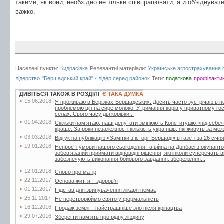
такими, як вони, необхідно не тільки співпрацювати, а й об’єднува
важко.
Населені пункти:
Кидрасівка
Релевантні матеріали:
Українське агрострахування 
лідерство
"Бершадський край" - лідер серед районок
Теги:
податкова
профілакти
ДИВІТЬСЯ ТАКОЖ В РОЗДІЛІ
Є ТАКА ДУМКА
»
15.06.2018
Я проживаю в Берізках-Бершадських. Досить часто зустрічаю в періо
проблемою цін на сире молоко. Утримання корів у приватному го
селах. Свого часу дві корівки...
»
01.04.2018
Скільки пам’ятаю, наші депутати змінюють Конституцію «під себе»
краще. За роки незалежності кількість українців, які живуть за меж
»
03.03.2018
Відгук на публікацію «Замітки з історії Бершаді» в газеті за 26 січн
»
19.01.2018
Непрості умови нашого сьогодення та війна на Донбасі з окупант
зобов’язаний приймати відповідні рішення, які інколи суперечать
забезпечують виконання бойового завдання, збереження...
»
12.01.2018
Слово про матір
»
22.12.2017
Основа життя – здоров’я
»
01.12.2017
Підстав для звинувачення лікаря немає
»
25.11.2017
Не перетворюймо свято у формальність
»
16.12.2016
Продаж землі – найстрашніше зло після кріпацтва
»
29.07.2016
Зберегти пам’ять про рідну людину