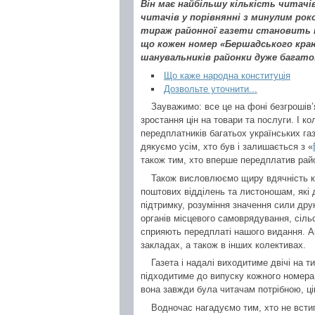
Він має найбільшу кількість читачів
читачів у порівнянні з минулим ро
тираж районної газети становить п
що кожен номер «Бершадського краю
шанувальників районки дуже багато
Що каже народна конституція
Дозвольте уточнити...
Зауважимо: все це на фоні безгрошів’
зростання цін на товари та послуги. І к
передплатників багатьох українських га
дякуємо усім, хто був і залишається з «
також тим, хто вперше передплатив рай
Також висловлюємо щиру вдячність ке
поштових відділень та листоношам, які 
підтримку, розуміння значення сили дру
органів місцевого самоврядування, сіль
сприяють передплаті нашого видання. А
закладах, а також в інших колективах.
Газета і надалі виходитиме двічі на т
підходитиме до випуску кожного номера
вона завжди була читачам потрібною, ці
Водночас нагадуємо тим, хто не всти