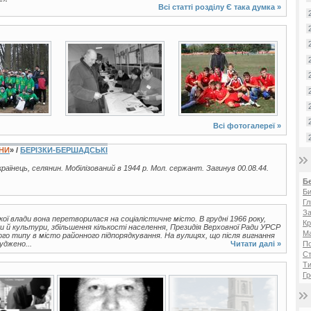
Всі статті розділу
Є така думка
»
4 фото
3 фото
Всі фотогалереї »
ЇНИ
» /
БЕРІЗКИ-БЕРШАДСЬКІ
українець, селянин. Мобілізований в 1944 р. Мол. сержант. Загинув 00.08.44.
Б
Би
Гл
За
ої влади вона перетворилася на соціалістичне місто. В грудні 1966 року,
Кр
 й культури, збільшення кількості населення, Президія Верховної Ради УРСР
Ма
о типу в місто районного підпорядкування. На вулицях, що після вигнання
П
уджено...
Читати далі »
Ст
Ти
Гр