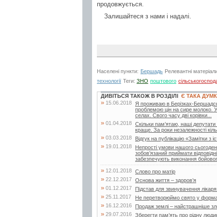
продовжується.
Залишайтеся з нами і надалі.
Населені пункти:
Бершадь
Релевантні матеріал
технології
Теги:
ЗНО
поштового
сільськогоспод
ДИВІТЬСЯ ТАКОЖ В РОЗДІЛІ
Є ТАКА ДУМ
»
15.06.2018
Я проживаю в Берізках-Бершадськи
проблемою цін на сире молоко. 
селах. Свого часу дві корівки...
»
01.04.2018
Скільки пам’ятаю, наші депутати
краще. За роки незалежності кільк
»
03.03.2018
Відгук на публікацію «Замітки з іс
»
19.01.2018
Непрості умови нашого сьогоденн
зобов’язаний приймати відповідн
забезпечують виконання бойовог
»
12.01.2018
Слово про матір
»
22.12.2017
Основа життя – здоров’я
»
01.12.2017
Підстав для звинувачення лікар
»
25.11.2017
Не перетворюймо свято у форма
»
16.12.2016
Продаж землі – найстрашніше зло
»
29.07.2016
Зберегти пам’ять про рідну люди