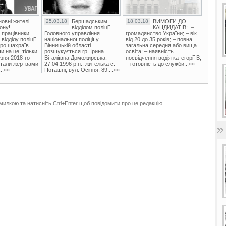
овні жителі
25.03.18
Бершадським
18.03.18
ВИМОГИ ДО
ону!
відділом поліції
КАНДИДАТІВ: –
 працівники
Головного управління
громадянство України; – вік
ідділу поліції
національної поліції у
від 20 до 35 років; – повна
ро шахраїв.
Вінницькій області
загальна середня або вища
и на це, тільки
розшукується гр. Ірина
освіта; – наявність
зня 2018-го
Віталіївна Доможирська,
посвідчення водія категорії В;
стали жертвами
27.04.1996 р.н., жителька с.
– готовність до служби...»»
..»»
Поташні, вул. Осіння, 89,...»»
милкою та натисніть Ctrl+Enter щоб повідомити про це редакцію