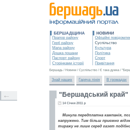
БЕРШАДЩИНА
НОВИНИ
Прапор району
Офіційні повідомле
Герб району
Суспільство
Мапа району
Культура
Дошка пошани
Політика
Паспорт району
Спорт
Сторінками історії
Привітання
Бершадь
/
Новини
/
Суспільство
/
Є така думка
/
"Берш
Знай наших
Гаряча лінія
В громадах
"Бершадський край" 
←
14 Січня 2011 р
Минула передплатна кампанія, по
напружено. Тим більш приємно відз
тиражу не лише серед газет подібног