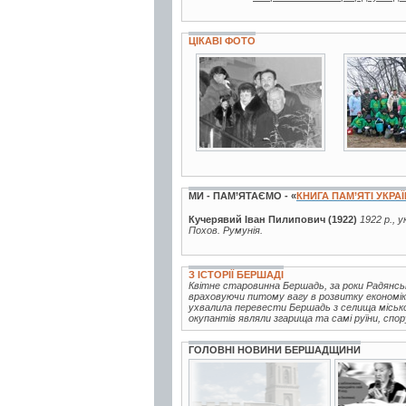
ЦІКАВІ ФОТО
4 фото
5 фото
МИ - ПАМ’ЯТАЄМО - «
КНИГА ПАМ’ЯТІ УКРА
Кучерявий Іван Пилипович (1922)
1922 р., 
Похов. Румунія.
З ІСТОРІЇ БЕРШАДІ
Квітне старовинна Бершадь, за роки Радянськ
враховуючи питому вагу в розвитку економіки
ухвалила перевести Бершадь з селища міськог
окупантів являли згарища та самі руїни, спор
ГОЛОВНІ НОВИНИ БЕРШАДЩИНИ