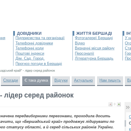
ДОВІДНИКИ
ЖИТТЯ БЕРШАДІ
І
ння
Підприємства та організації
Фотогалереї Бершаді
У н
Телефонні довідники
Відео
Ог
Телефонні коди
Визначні місця району
Ста
Поштові індекси
Персоналії
Гор
Дім. Сад. Город.
Літературна Бершадь
Про
Прогноз погоди в Бершаді
адський край" - лідер серед районок
Спогади
Є така думка
Відгуки
Актуально
Нам пишуть
В
- лідер серед районок
0
значена передвиборними перегонами, проходила досить
О
начити, що «Бершадський край» продовжує лідирувати по
о статусу області, а й серед сільських районів України.
К