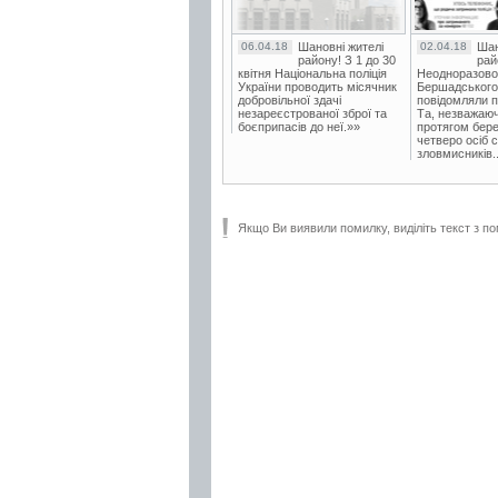
06.04.18
Шановні жителі
02.04.18
Шан
району! З 1 до 30
рай
квітня Національна поліція
Неодноразово
України проводить місячник
Бершадського в
добровільної здачі
повідомляли п
незареєстрованої зброї та
Та, незважаюч
боєприпасів до неї.»»
протягом бере
четверо осіб 
зловмисників..
Якщо Ви виявили помилку, виділіть текст з по