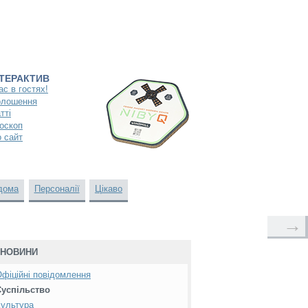
НТЕРАКТИВ
ас в гостях!
олошення
тті
оскоп
 сайт
дома
Персоналії
Цікаво
→
НОВИНИ
фіційні повідомлення
Суспільство
ультура