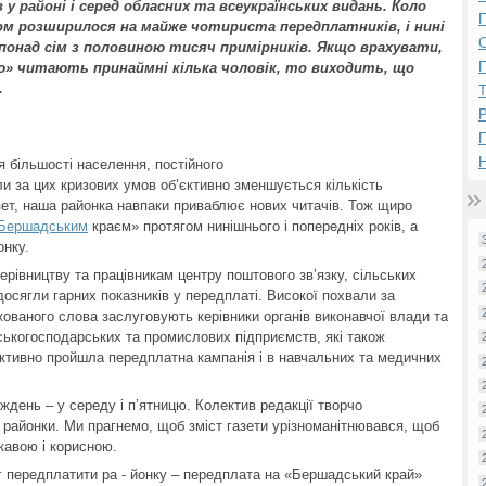
 у районі і серед обласних та всеукраїнських видань. Коло
П
ком розширилося на майже чотириста передплатників, і нині
онад сім з половиною тисяч примірників. Якщо врахувати,
П
» читають принаймні кілька чоловік, то виходить, що
.
Р
Н
я більшості населення, постійного
оли за цих кризових умов об’єктивно зменшується кількість
зет, наша районка навпаки приваблює нових читачів. Тож щиро
Бершадським
краєм» протягом нинішнього і попередніх років, а
онку.
рівництву та працівникам центру поштового зв’язку, сільських
досягли гарних показників у передплаті. Високої похвали за
кованого слова заслуговують керівники органів виконавчої влади та
ськогосподарських та промислових підприємств, які також
ктивно пройшла передплатна кампанія і в навчальних та медичних
иждень – у середу і п’ятницю. Колектив редакції творчо
 районки. Ми прагнемо, щоб зміст газети урізноманітнювався, щоб
кавою і корисною.
г передплатити ра - йонку – передплата на «Бершадський край»