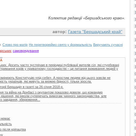
Колектив редакції «Бершадського краю».
автор:
Газета "Бершадський край"
и:
Слово про матір
Не перетворюймо свято у формальність
Виручають сучасні
арських
самоврядування
КА
х. Досить часто зустрічаю в періодиці публікації жителів сіл, які стурбовані
Утримання корів у приватному господарстві – це питання виживання людей у
 змінюють Конституцію «під себе». А простим людям від цього зовсім не
ість українців, які живуть за межею бідності, тільки зросла.
торії Бершаді» в газеті за 26 січня 2018 р.
я та війна на Донбасі з окупантом показово довели, що командир
і рішення, які інколи суперечать вимогам чинного законодавства, але
о завдання, збереження...
я немає
льність
 після кріпацтва
ну