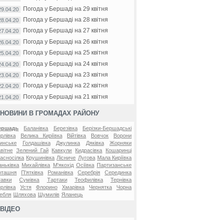
Погода у Бершаді на 29 квітня
29.04.20
Погода у Бершаді на 28 квітня
28.04.20
Погода у Бершаді на 27 квітня
27.04.20
Погода у Бершаді на 26 квітня
26.04.20
Погода у Бершаді на 25 квітня
25.04.20
Погода у Бершаді на 24 квітня
24.04.20
Погода у Бершаді на 23 квітня
23.04.20
Погода у Бершаді на 22 квітня
22.04.20
Погода у Бершаді на 21 квітня
21.04.20
НОВИНИ В ГРОМАДАХ РАЙОНУ
ершадь
Баланівка
Березівка
Берізки-Бершадські
рлівка
Велика Киріївка
Війтівка
Вовчок
Ворони
инське
Голдашівка
Джулинка
Дяківка
Жорняки
вітне
Зелений Гай
Кавкули
Кидрасівка
Кошаринці
асносілка
Крушинівка
Лісниче
Лугова
Мала Киріївка
ньківка
Михайлівка
М'якохід
Осіївка
Партизанське
оташня
П'ятківка
Романівка
Серебрія
Серединка
авки
Сумівка
Тартаки
Теофилівка
Тернівка
рлівка
Устя
Флорино
Хмарівка
Чернятка
Чорна
ебля
Шляхова
Шумилів
Яланець
ВІДЕО