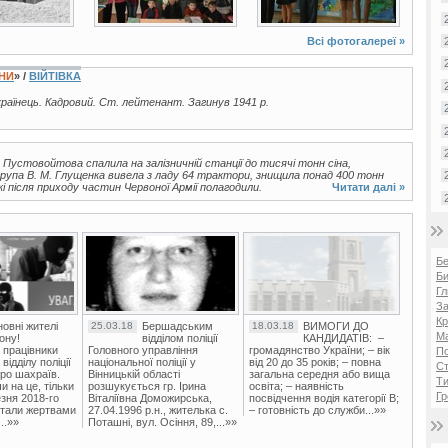
Всі фотогалереї »
ЇНИ
» /
ВІЙТІВКА
українець. Кадровий. Ст. лейтенант. Загинув 1941 р.
. Пустовойтова спалила на залізничній станції до тисячі тонн сіна,
група В. М. Глущенка вивела з ладу 64 трактори, знищила понад 400 тонн
кі після приходу частин Червоної Армії полагодили.
Читати далі »
Б
Би
Гл
За
Кр
овні жителі
25.03.18
Бершадським
18.03.18
ВИМОГИ ДО
Ма
ону!
відділом поліції
КАНДИДАТІВ: –
 працівники
Головного управління
громадянство України; – вік
П
ідділу поліції
національної поліції у
від 20 до 35 років; – повна
Ст
ро шахраїв.
Вінницькій області
загальна середня або вища
Ти
и на це, тільки
розшукується гр. Ірина
освіта; – наявність
Гр
зня 2018-го
Віталіївна Доможирська,
посвідчення водія категорії В;
стали жертвами
27.04.1996 р.н., жителька с.
– готовність до служби...»»
..»»
Поташні, вул. Осіння, 89,...»»