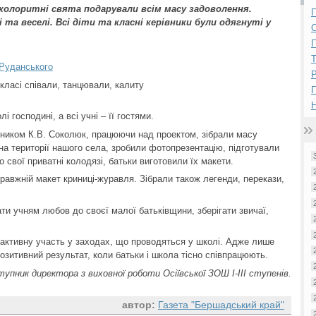
 колоритні свята подарували всім масу задоволення.
П
і та веселі. Всі діти та класні керівники були одягнуті у
П
 Руданського
Р
класі співали, танцювали, калиту
Н
і господині, а всі учні – її гостями.
івником К.В. Соколюк, працюючи над проектом, зібрали масу
 на території нашого села, зробили фотопрезентацію, підготували
о свої приватні колодязі, батьки виготовили їх макети.
равжній макет криниці-журавля. Зібрали також легенди, перекази,
и учням любов до своєї малої батьківщини, зберігати звичаї,
ь активну участь у заходах, що проводяться у школі. Адже лише
озитивний результат, коли батьки і школа тісно співпрацюють.
упник директора з виховної роботи Осіївської ЗОШ І-ІІІ ступенів.
автор:
Газета "Бершадський край"