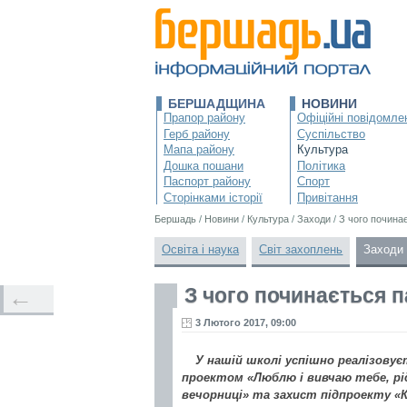
БЕРШАДЩИНА
НОВИНИ
Прапор району
Офіційні повідомле
Герб району
Суспільство
Мапа району
Культура
Дошка пошани
Політика
Паспорт району
Спорт
Сторінками історії
Привітання
Бершадь
/
Новини
/
Культура
/
Заходи
/
З чого почина
Освіта і наука
Світ захоплень
Заходи
З чого починається п
←
3 Лютого 2017, 09:00
У нашій школі успішно реалізову
проектом «Люблю і вивчаю тебе, рід
вечорниці» та захист підпроекту «К