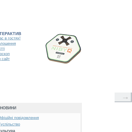
НТЕРАКТИВ
ас в гостях!
олошення
тті
оскоп
 сайт
→
НОВИНИ
фіційні повідомлення
успільство
Культура