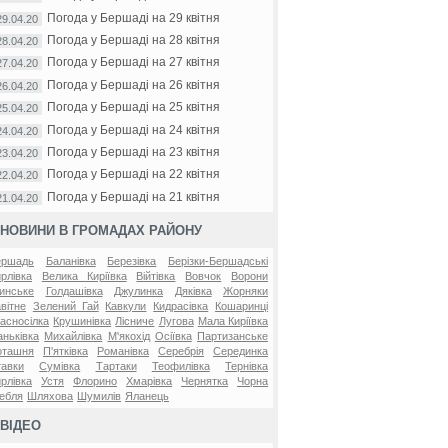
Погода у Бершаді на 29 квітня
29.04.20
Погода у Бершаді на 28 квітня
28.04.20
Погода у Бершаді на 27 квітня
27.04.20
Погода у Бершаді на 26 квітня
26.04.20
Погода у Бершаді на 25 квітня
25.04.20
Погода у Бершаді на 24 квітня
24.04.20
Погода у Бершаді на 23 квітня
23.04.20
Погода у Бершаді на 22 квітня
22.04.20
Погода у Бершаді на 21 квітня
21.04.20
НОВИНИ В ГРОМАДАХ РАЙОНУ
ершадь
Баланівка
Березівка
Берізки-Бершадські
рлівка
Велика Киріївка
Війтівка
Вовчок
Ворони
инське
Голдашівка
Джулинка
Дяківка
Жорняки
вітне
Зелений Гай
Кавкули
Кидрасівка
Кошаринці
асносілка
Крушинівка
Лісниче
Лугова
Мала Киріївка
ньківка
Михайлівка
М'якохід
Осіївка
Партизанське
оташня
П'ятківка
Романівка
Серебрія
Серединка
авки
Сумівка
Тартаки
Теофилівка
Тернівка
рлівка
Устя
Флорино
Хмарівка
Чернятка
Чорна
ебля
Шляхова
Шумилів
Яланець
ВІДЕО