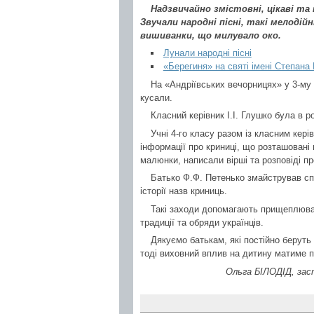
Надзвичайно змістовні, цікаві та
Звучали народні пісні, такі мелодійн
вишиванки, що милувало око.
Лунали народні пісні
«Берегиня» на святі імені Степана
На «Андріївських вечорницях» у 3-му 
кусали.
Класний керівник І.І. Глушко була в рол
Учні 4-го класу разом із класним кер
інформації про криниці, що розташовані
малюнки, написали вірші та розповіді пр
Батько Ф.Ф. Петенько змайстрував сп
історії назв криниць.
Такі заходи допомагають прищеплюват
традиції та обряди українців.
Дякуємо батькам, які постійно берут
тоді виховний вплив на дитину матиме п
Ольга БІЛОДІД, заст