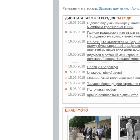
Релевантні матеріали:
Відкрито пам’ятник «Арис
ДИВІТЬСЯ ТАКОЖ В РОЗДІЛІ
ЗАХОДИ
»
16.06.2018
Підбито підсумки конкурсу малюнк
місячника краєзнавчої книги.
»
16.06.2018
Гарною традицією в нас стали свя
Нещодавно зустрілися випускники 
»
16.06.2018
На базі ДНЗ «Малятко» м. Бершад
ньому були запрошені працівники д
причетні до виховання дітей дошк
»
16.06.2018
відбувся в останній день травня.
початкової спеціалізованої мисте
»
16.06.2018
Свято у «Барвінку»
»
15.06.2018
Із джерел рідної землі
»
15.06.2018
Мовний літній табір «щаслива ан
»
15.06.2018
Таланти бершадщини отримали г
»
15.06.2018
Підтримка і любов
»
15.06.2018
Країна починається з дитинства
ЦІКАВІ ФОТО
3 фото
2 фото