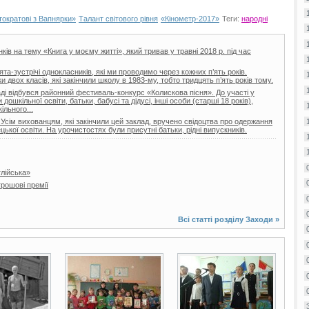
тократові з Вапнярки»
Талант світового рівня
«Кінометр-2017»
Теги:
народні
ів на тему «Книга у моєму житті», який тривав у травні 2018 р. під час
та-зустрічі однокласників, які ми проводимо через кожних п’ять років.
двох класів, які закінчили школу в 1983-му, тобто тридцять п’ять років тому.
і відбувся районний фестиваль-конкурс «Колискова пісня». До участі у
ошкільної освіти, батьки, бабусі та дідусі, інші особи (старші 18 років),
ільного...
 Усім вихованцям, які закінчили цей заклад, вручено свідоцтва про одержання
цької освіти. На урочистостях були присутні батьки, рідні випускників.
глійська»
рошові премії
Всі статті розділу
Заходи
»
3 фото
4 фото