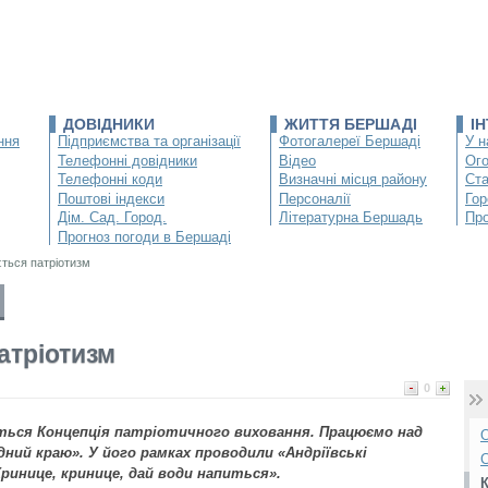
ДОВІДНИКИ
ЖИТТЯ БЕРШАДІ
І
ння
Підприємства та організації
Фотогалереї Бершаді
У н
Телефонні довідники
Відео
Ог
Телефонні коди
Визначні місця району
Ста
Поштові індекси
Персоналії
Гор
Дім. Сад. Город.
Літературна Бершадь
Про
Прогноз погоди в Бершаді
ється патріотизм
атріотизм
0
ється Концепція патріотичного виховання. Працюємо над
О
ний краю». У його рамках проводили «Андріївські
С
ринице, кринице, дай води напиться».