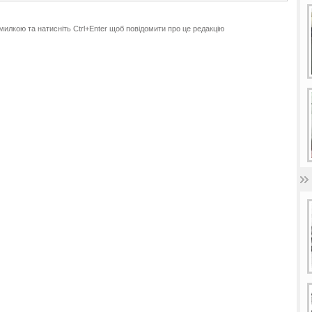
милкою та натисніть Ctrl+Enter щоб повідомити про це редакцію