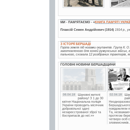
МИ - ПАМ’ЯТАЄМО - «
КНИГА ПАМ’ЯТІ УКРА
Плаксій Семен Андрійович (1914)
1914 р., 
З ІСТОРІЇ БЕРШАДІ
Горіла земля під ногами окупантів. Група К. О
заготовленого для коней румунських військ, 
пального, сховала 12 розібраних тракторів, я
ГОЛОВНІ НОВИНИ БЕРШАДЩИНИ
06.04.18
Шановні жителі
02.04.18
Шан
району! З 1 до 30
рай
квітня Національна поліція
Неодноразово
України проводить місячник
Бершадського в
добровільної здачі
повідомляли п
незареєстрованої зброї та
Та, незважаюч
боєприпасів до неї.»»
протягом бере
четверо осіб 
зловмисників..