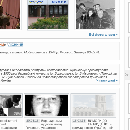
13 фото
4 фото
Всі фотогалереї »
ЇНИ
» /
ЛІСНИЧЕ
раїнець, селянин. Мобілізований в 1944 р. Рядовий. Загинув 00.05.44.
увався невеликими розмірами господарства. Щоб краще організувати
в 1950 році бершадські колгоспи ім. Ворошилова, ім. Будьонного, «П'ятирічка
 — ім. Будьонного. Згодом до новоствореного господарства приєднався
 Леніна.
Читати далі »
овні жителі
25.03.18
Бершадським
18.03.18
ВИМОГИ ДО
ону!
відділом поліції
КАНДИДАТІВ: –
 працівники
Головного управління
громадянство України; – вік