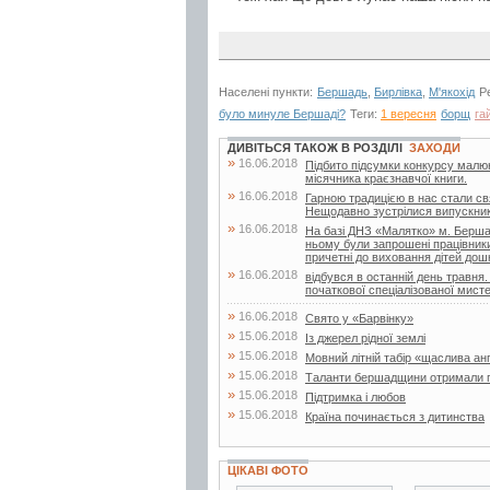
Населені пункти:
Бершадь
,
Бирлівка
,
М'якохід
Р
було минуле Бершаді?
Теги:
1 вересня
борщ
га
ДИВІТЬСЯ ТАКОЖ В РОЗДІЛІ
ЗАХОДИ
»
16.06.2018
Підбито підсумки конкурсу малюнк
місячника краєзнавчої книги.
»
16.06.2018
Гарною традицією в нас стали свя
Нещодавно зустрілися випускники 
»
16.06.2018
На базі ДНЗ «Малятко» м. Бершад
ньому були запрошені працівники д
причетні до виховання дітей дошк
»
16.06.2018
відбувся в останній день травня.
початкової спеціалізованої мисте
»
16.06.2018
Свято у «Барвінку»
»
15.06.2018
Із джерел рідної землі
»
15.06.2018
Мовний літній табір «щаслива ан
»
15.06.2018
Таланти бершадщини отримали г
»
15.06.2018
Підтримка і любов
»
15.06.2018
Країна починається з дитинства
ЦІКАВІ ФОТО