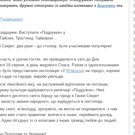
тримують дружні стосунки зі своїми колегами з
Бирлівки
та
 Руданського
ршадщини. Виступали «Подружки» у
Гайсині, Тростянці, Гайвороні…
и Секрет, два рази – до столиці, були учасниками популярної
 участь в урочистостях, які проводилися в селі до Дня
ися 19 серпня, в день медового Спаса. Разом із односельчанами
му було представлено експозицію «У
М’якоході
на городі», короваї
садів та городів, вироби умільців.
яг пенсійного віку, на заслужений відпочинок не поспішає.
динку культури відбуваються репетиції «Подружок». Нині
ейного десятого свята борщу на городі в Ганни Секрет
о захисту звання народного, що відбудеться в листопаді.
 святі, м’якохідці, зрозуміло, не могли не поцікавитися, з чим
вно вже стало правилом: вчитися в інших, переймати досвід.
 Адже об’єднує їх із колегами з інших громад любов до людей,
ад Поділлям та Україною!