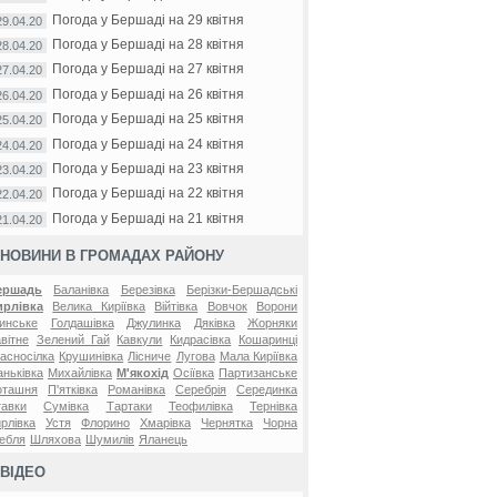
Погода у Бершаді на 29 квітня
29.04.20
Погода у Бершаді на 28 квітня
28.04.20
Погода у Бершаді на 27 квітня
27.04.20
Погода у Бершаді на 26 квітня
26.04.20
Погода у Бершаді на 25 квітня
25.04.20
Погода у Бершаді на 24 квітня
24.04.20
Погода у Бершаді на 23 квітня
23.04.20
Погода у Бершаді на 22 квітня
22.04.20
Погода у Бершаді на 21 квітня
21.04.20
НОВИНИ В ГРОМАДАХ РАЙОНУ
ершадь
Баланівка
Березівка
Берізки-Бершадські
ирлівка
Велика Киріївка
Війтівка
Вовчок
Ворони
инське
Голдашівка
Джулинка
Дяківка
Жорняки
вітне
Зелений Гай
Кавкули
Кидрасівка
Кошаринці
асносілка
Крушинівка
Лісниче
Лугова
Мала Киріївка
ньківка
Михайлівка
М'якохід
Осіївка
Партизанське
оташня
П'ятківка
Романівка
Серебрія
Серединка
авки
Сумівка
Тартаки
Теофилівка
Тернівка
рлівка
Устя
Флорино
Хмарівка
Чернятка
Чорна
ебля
Шляхова
Шумилів
Яланець
ВІДЕО