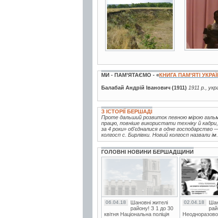
14 фото
7 фото
МИ - ПАМ’ЯТАЄМО - «
КНИГА ПАМ’ЯТІ УКРА
Балабай Андрій Іванович (1911)
1911 р., ук
З ІСТОРІЇ БЕРШАДІ
Проте дальший розвиток певною мірою гальм
працю, повніше використати техніку й кадри, 
за 4 роки» об'єдналися в одне господарство
колгосп с. Бирлівки. Новий колгосп назвали ім.
ГОЛОВНІ НОВИНИ БЕРШАДЩИНИ
06.04.18
Шановні жителі
02.04.18
Шан
району! З 1 до 30
рай
квітня Національна поліція
Неодноразово