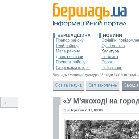
БЕРШАДЩИНА
НОВИНИ
Прапор району
Офіційні повідомле
Герб району
Суспільство
Мапа району
Культура
Дошка пошани
Політика
Паспорт району
Спорт
Сторінками історії
Привітання
Бершадь
/
Новини
/
Культура
/
Заходи
/
«У М’якоході 
Освіта і наука
Світ захоплень
Заходи
«У М’якоході на горо
←
9 Вересня 2017, 09:00