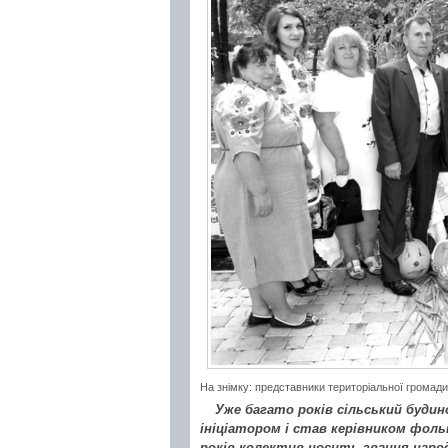
На знімку: представники територіальної грома
Уже багато років сільський будин
ініціатором і став керівником фол
років колектив носить звання наро