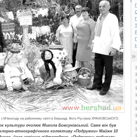
П
П
Р
Н
ди з М’якоходу на районному святі в Бершаді. Фото Руслана ХРАНОВСЬКОГО.
ок культури очолює Микола Бовсунівський. Саме він був
ьклорно-етнографічного колективу «Подружки» Майже 10
дного, його успішно підтверджує. «Подружки» побували