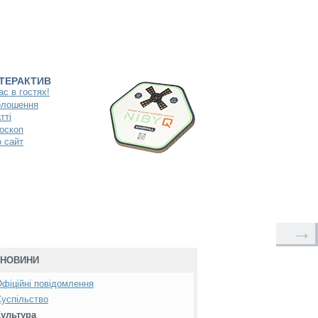
НТЕРАКТИВ
ас в гостях!
олошення
тті
оскоп
 сайт
→
НОВИНИ
фіційні повідомлення
успільство
Культура