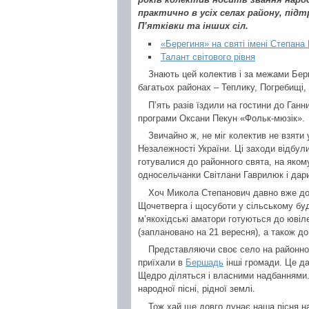
практично в усіх селах району, під
П’ятківки та інших сіл.
«Берегиня» на святі імені Степана
Талант світового рівня
Знають цей колектив і за межами Бе
багатьох районах – Теплику, Погребищі, 
П’ять разів їздили на гостини до Ганн
програми Оксани Пекун «Фольк-мюзік».
Звичайно ж, не міг колектив не взяти
Незалежності України. Ці заходи відбул
готувалися до районного свята, на яко
односельчанки Світлани Гаврилюк і дари 
Хоч Микола Степанович давно вже дос
Щочетверга і щосуботи у сільському бу
м’якохідські аматори готуються до ювіл
(заплановано на 21 вересня), а також д
Представляючи своє село на районному
приїхали в
Бершадь
інші громади. Це да
Щедро діляться і власними надбаннями.
народної пісні, рідної землі.
Тож хай ще довго лунає наша пісня н