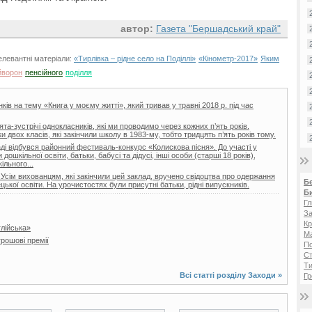
автор:
Газета "Бершадський край"
елевантні матеріали:
«Тирлівка – рідне село на Поділлі»
«Кінометр-2017»
Яким
йворон
пенсійного
поділля
ів на тему «Книга у моєму житті», який тривав у травні 2018 р. під час
та-зустрічі однокласників, які ми проводимо через кожних п’ять років.
двох класів, які закінчили школу в 1983-му, тобто тридцять п’ять років тому.
і відбувся районний фестиваль-конкурс «Колискова пісня». До участі у
ошкільної освіти, батьки, бабусі та дідусі, інші особи (старші 18 років),
ільного...
 Усім вихованцям, які закінчили цей заклад, вручено свідоцтва про одержання
Б
цької освіти. На урочистостях були присутні батьки, рідні випускників.
Б
Гл
За
Кр
глійська»
Ма
рошові премії
П
Ст
Ти
Всі статті розділу
Заходи
»
Гр