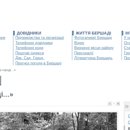
ДОВІДНИКИ
ЖИТТЯ БЕРШАДІ
І
ння
Підприємства та організації
Фотогалереї Бершаді
У н
Телефонні довідники
Відео
Ог
Телефонні коди
Визначні місця району
Ста
Поштові індекси
Персоналії
Гор
Дім. Сад. Город.
Літературна Бершадь
Про
Прогноз погоди в Бершаді
на городі…»
ді…»
0
О
С