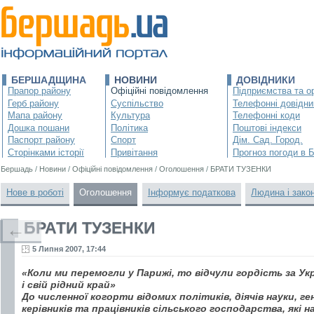
БЕРШАДЩИНА
НОВИНИ
ДОВІДНИКИ
Прапор району
Офіційні повідомлення
Підприємства та ор
Герб району
Суспільство
Телефонні довідни
Мапа району
Культура
Телефонні коди
Дошка пошани
Політика
Поштові індекси
Паспорт району
Спорт
Дім. Сад. Город.
Сторінками історії
Привітання
Прогноз погоди в 
Бершадь
/
Новини
/
Офіційні повідомлення
/
Оголошення
/
БРАТИ ТУЗЕНКИ
Нове в роботі
Оголошення
Інформує податкова
Людина і зако
БРАТИ ТУЗЕНКИ
←
5 Липня 2007, 17:44
«Коли ми перемогли у Парижі, то відчули гордість за Ук
і свій рідний край»
До численної когорти відомих політиків, діячів науки, г
керівників та працівників сільського господарства, які