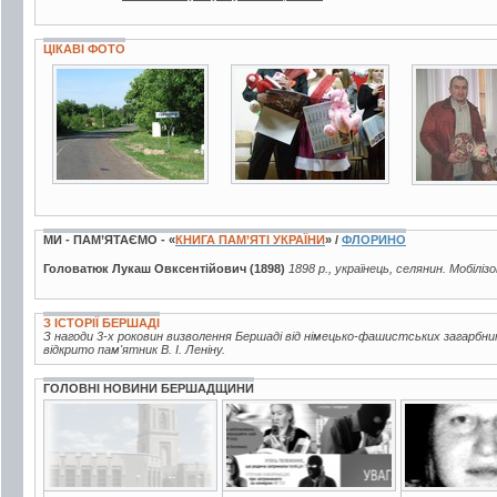
ЦІКАВІ ФОТО
19 фото
5 фото
3 фото
МИ - ПАМ’ЯТАЄМО - «
КНИГА ПАМ’ЯТІ УКРАЇНИ
» /
ФЛОРИНО
Головатюк Лукаш Овксентійович (1898)
1898 р., українець, селянин. Мобіліз
З ІСТОРІЇ БЕРШАДІ
З нагоди 3-х роковин визволення Бершаді від німецько-фашистських загарбни
відкрито пам'ятник В. І. Леніну.
ГОЛОВНІ НОВИНИ БЕРШАДЩИНИ