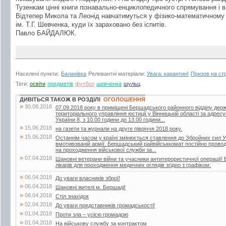
Тузенкам цінні книги пізнавально-енциклопедичного спрямування і в
Відтепер Микола та Леонід навчатимуться у фізико-математичному 
ім. Т.Г. Шевченка, куди їх зараховано без іспитів.
Павло БАЙДАЛЮК.
Населені пункти:
Баланівка
Релевантні матеріали:
Увага: карантин!
Призов на ст
Теги:
освіти
предметів
футбол
шевченка
шульц
ДИВІТЬСЯ ТАКОЖ В РОЗДІЛІ
ОГОЛОШЕННЯ
»
30.08.2018
07.09.2018 року в приміщені Бершадського районного відділу дер
територіального управління юстиції у Вінницькій області за адрес
України 8, з 10.00 години до 13.00 години...
»
15.06.2018
на газети та журнали на друге півріччя 2018 року.
»
15.06.2018
Останнім часом у країні змінюється ставлення до Збройних сил У
вмотивованій армії. Бершадський райвійськкомат постійно проводит
на проходження військової служби за...
»
07.04.2018
Шановні ветерани війни та учасники антитерористичної операції! 
лікарів для проходження медичних оглядів згідно з графіком:
»
06.04.2018
До уваги власників зброї!
»
06.04.2018
Шановні жителі м. Бершаді!
»
06.04.2018
Стіл знахідок
»
02.04.2018
До уваги представників громадськості!
»
01.04.2018
Проти зла – усією громадою
»
01.04.2018
На військову службу за контрактом