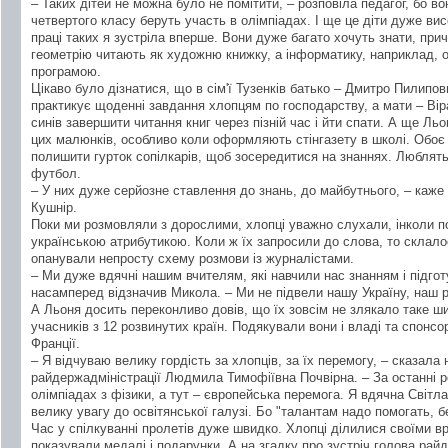
– Таких дітей не можна було не помітити, – розповіла педагог, бо в
четвертого класу беруть участь в олімпіадах. І ще це діти дуже вис
праці таких я зустріла вперше. Вони дуже багато хочуть знати, прич
геометрію читають як художню книжку, а інформатику, наприклад, 
програмою.
Цікаво було дізнатися, що в сім'ї Тузенків батько – Дмитро Пилипо
практикує щоденні завдання хлопцям по господарству, а мати – Вір
синів завершити читання книг через пізній час і йти спати. А ще Ль
цих малюнків, особливо коли оформляють стінгазету в школі. Обоє 
полишити гурток сопілкарів, щоб зосередитися на знаннях. Люблят
футбол.
– У них дуже серйозне ставлення до знань, до майбутнього, – каже ї
Кушнір.
Поки ми розмовляли з дорослими, хлопці уважно слухали, інколи п
українською атрибутикою. Коли ж їх запросили до слова, то склал
опанували непросту схему розмови із журналістами.
– Ми дуже вдячні нашим вчителям, які навчили нас знанням і підготу
насамперед відзначив Микола. – Ми не підвели нашу Україну, наш р
А Льоня досить переконливо довів, що їх зовсім не злякало таке ш
учасників з 12 розвинутих країн. Подякували вони і владі та спонсо
Франції.
– Я відчуваю велику гордість за хлопців, за їх перемогу, – сказала 
райдержадміністрації Людмила Тимофіївна Почвірна. – За останні р
олімпіадах з фізики, а тут – європейська перемога. Я вдячна Світлан
велику увагу до освітянської галузі. Бо "талантам надо помогать, 
Час у спілкуванні пролетів дуже швидко. Хлопці ділилися своїми в
показували медалі і подарунки. А на згадку про зустріч голова рай