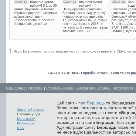
06.04.18
Шановні жителі
02.04.18
Шановні жителі
25.03.18
Берш
району! З 1 до 30
району!
відді
квітня Національна поліція
Неодноразово працівники
Головного упра
України проводить місячник
Бершадського відділу поліції
національної пол
добровільної здачі
повідомляли про шахраїв.
Вінницькій обла
незареєстрованої зброї та
Та, незважаючи на це, тільки
розшукується гр
боєприпасів до неї.»»
протягом березня 2018-го
Віталіївна Домо
четверо осіб стали жертвами
27.04.1996 р.н.,
зловмисників....»»
Поташні, вул. Ос
Якщо Ви виявили помилку, виділіть текст з помилкою та натисніть Ctrl+Enter щ
БРАТИ ТУЗЕНКИ - Офіційні оголошення та зверне
Бершадщина
|
Форуми
|
Сторінками історії
|
Літературна Бершадь
|
Фотогалереї
Цей сайт - про
Бершадь
та бершадський
безкоштовні оголошення, фотогалереї р
Зворотній зв'язок
підготовлено редакцією газети
«Берша
Публічна угода
матеріали належать авторам статтей. 
Мапа сайту
розміщена на сайті
Бершаді
, без згод
PDA-версія
Адміністрація сайту
Бершадь
може не п
RSS
не несе відповідальності за авторські м