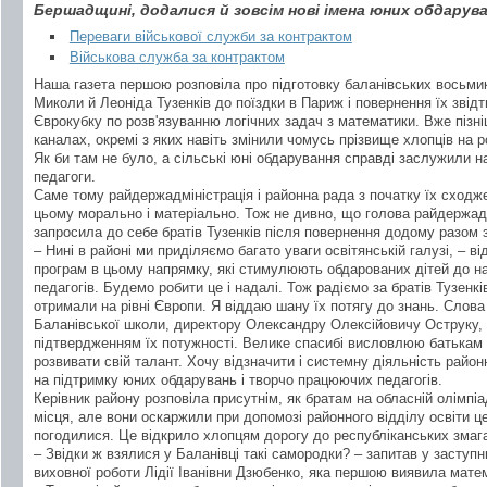
Бершадщині, додалися й зовсім нові імена юних обдаруван
Переваги військової служби за контрактом
Військова служба за контрактом
Наша газета першою розповіла про підготовку баланівських восьми
Миколи й Леоніда Тузенків до поїздки в Париж і повернення їх зві
Єврокубку по розв'язуванню логічних задач з математики. Вже пізні
каналах, окремі з яких навіть змінили чомусь прізвище хлопців на р
Як би там не було, а сільські юні обдарування справді заслужили на 
педагоги.
Саме тому райдержадміністрація і районна рада з початку їх сход
цьому морально і матеріально. Тож не дивно, що голова райдержад
запросила до себе братів Тузенків після повернення додому разом з
– Нині в районі ми приділяємо багато уваги освітянській галузі, – в
програм в цьому напрямку, які стимулюють обдарованих дітей до н
педагогів. Будемо робити це і надалі. Тож радіємо за братів Тузенкі
отримали на рівні Європи. Я віддаю шану їх потягу до знань. Слова
Баланівської школи, директору Олександру Олексійовичу Оструку, б
підтвердженням їх потужності. Велике спасибі висловлюю батькам х
розвивати свій талант. Хочу відзначити і системну діяльність районн
на підтримку юних обдарувань і творчо працюючих педагогів.
Керівник району розповіла присутнім, як братам на обласній олімпіа
місця, але вони оскаржили при допомозі районного відділу освіти це
погодилися. Це відкрило хлопцям дорогу до республіканських змаган
– Звідки ж взялися у Баланівці такі самородки? – запитав у заступ
виховної роботи Лідії Іванівни Дзюбенко, яка першою виявила матем