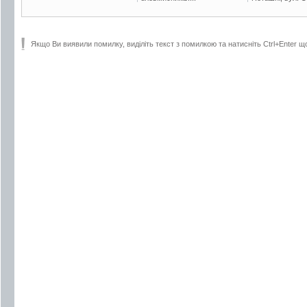
Якщо Ви виявили помилку, виділіть текст з помилкою та натисніть Ctrl+Enter щ