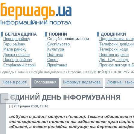
БЕРШАДЩИНА
НОВИНИ
ДОВІДНИКИ
Прапор району
Офіційні повідомлення
Підприємства та ор
Герб району
Суспільство
Телефонні довідни
Мапа району
Культура
Телефонні коди
Дошка пошани
Політика
Поштові індекси
Паспорт району
Спорт
Дім. Сад. Город.
Сторінками історії
Привітання
Прогноз погоди в 
Бершадь
/
Новини
/
Офіційні повідомлення
/
Оголошення
/
ЄДИНИЙ ДЕНЬ ІНФОРМУВ
Нове в роботі
Оголошення
Інформує податкова
Людина і зако
ЄДИНИЙ ДЕНЬ ІНФОРМУВАННЯ
←
25 Грудня 2008, 19:16
відбувся в районі минулої п’ятниці. Темами обговорення 
етнонаціональної політики та забезпечення прав націон
області, а також релігійна ситуація та державно-конфесі