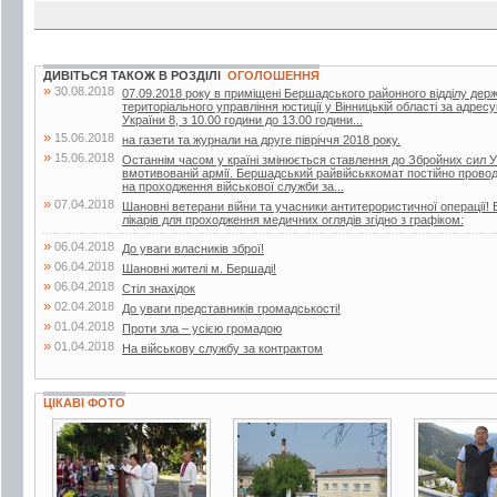
ДИВІТЬСЯ ТАКОЖ В РОЗДІЛІ
ОГОЛОШЕННЯ
»
30.08.2018
07.09.2018 року в приміщені Бершадського районного відділу дер
територіального управління юстиції у Вінницькій області за адрес
України 8, з 10.00 години до 13.00 години...
»
15.06.2018
на газети та журнали на друге півріччя 2018 року.
»
15.06.2018
Останнім часом у країні змінюється ставлення до Збройних сил У
вмотивованій армії. Бершадський райвійськкомат постійно проводит
на проходження військової служби за...
»
07.04.2018
Шановні ветерани війни та учасники антитерористичної операції! 
лікарів для проходження медичних оглядів згідно з графіком:
»
06.04.2018
До уваги власників зброї!
»
06.04.2018
Шановні жителі м. Бершаді!
»
06.04.2018
Стіл знахідок
»
02.04.2018
До уваги представників громадськості!
»
01.04.2018
Проти зла – усією громадою
»
01.04.2018
На військову службу за контрактом
ЦІКАВІ ФОТО
19 фото
3 фото
7 фото