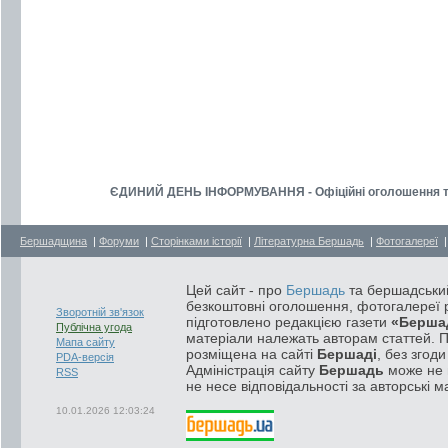
ЄДИНИЙ ДЕНЬ ІНФОРМУВАННЯ - Офіційні оголошення та 
Бершадщина
|
Форуми
|
Сторінками історії
|
Літературна Бершадь
|
Фотогалереї
Цей сайт - про
Бершадь
та бершадський
безкоштовні оголошення, фотогалереї р
Зворотній зв'язок
підготовлено редакцією газети
«Берша
Публічна угода
матеріали належать авторам статтей. 
Мапа сайту
розміщена на сайті
Бершаді
, без згод
PDA-версія
Адміністрація сайту
Бершадь
може не п
RSS
не несе відповідальності за авторські м
10.01.2026 12:03:24