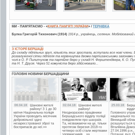
МИ - ПАМ’ЯТАЄМО - «
КНИГА ПАМ’ЯТІ УКРАЇНИ
» /
ТЕРНІВКА
Булка Григорій Тихонович (1914)
1914 р., українець, селянин. Мобілізований
З ІСТОРІЇ БЕРШАДІ
До складу підпільних груп, кількість яких зростала, вступали все нові члени. В
розгалуженої сітки підпілля та керівництва двома партизанськими загонами 
чолі в О. Р. Пилипчуком та партійне бюро у складі Н. Ферштендікера, К. О. Пу
та Н. Т. Друзя. Через 51 комуніста бюро здійснювало...
ГОЛОВНІ НОВИНИ БЕРШАДЩИНИ
06.04.18
Шановні жителі
02.04.18
Шановні жителі
25.03.18
Берш
району! З 1 до 30
району!
відді
квітня Національна поліція
Неодноразово працівники
Головного упра
України проводить місячник
Бершадського відділу поліції
національної пол
добровільної здачі
повідомляли про шахраїв.
Вінницькій обла
незареєстрованої зброї та
Та, незважаючи на це, тільки
розшукується гр
боєприпасів до неї.»»
протягом березня 2018-го
Віталіївна Домо
четверо осіб стали жертвами
27.04.1996 р.н.,
зловмисників....»»
Поташні, вул. Ос