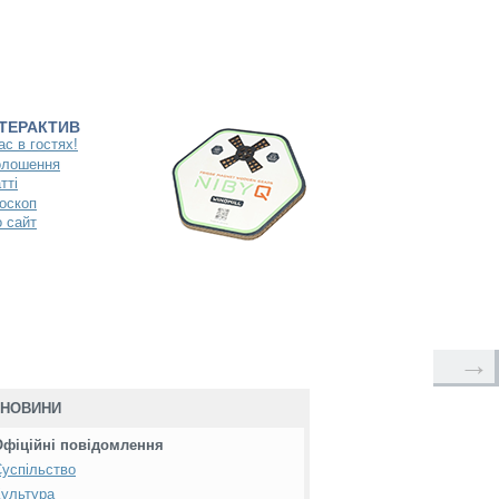
НТЕРАКТИВ
ас в гостях!
олошення
тті
оскоп
 сайт
→
НОВИНИ
Офіційні повідомлення
успільство
ультура