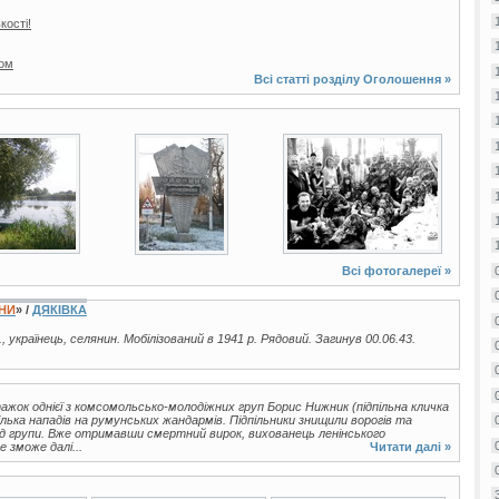
кості!
том
Всі статті розділу
Оголошення
»
13 фото
3 фото
Всі фотогалереї »
ЇНИ
» /
ДЯКІВКА
., українець, селянин. Мобілізований в 1941 р. Рядовий. Загинув 00.06.43.
атажок однієї з комсомольсько-молодіжних груп Борис Нижник (підпільна кличка
лька нападів на румунських жандармів. Підпільники знищили ворогів та
лід групи. Вже отримавши смертний вирок, вихованець ленінського
 зможе далі...
Читати далі »