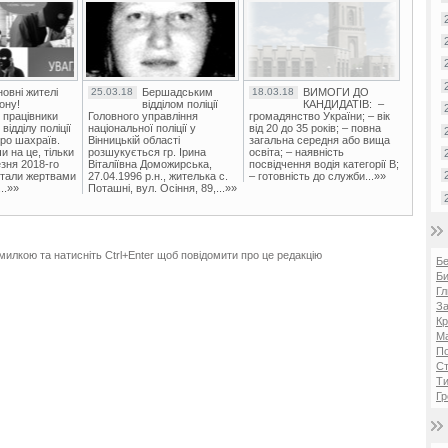
овні жителі
25.03.18
Бершадським
18.03.18
ВИМОГИ ДО
ону!
відділом поліції
КАНДИДАТІВ: –
 працівники
Головного управління
громадянство України; – вік
ідділу поліції
національної поліції у
від 20 до 35 років; – повна
ро шахраїв.
Вінницькій області
загальна середня або вища
и на це, тільки
розшукується гр. Ірина
освіта; – наявність
зня 2018-го
Віталіївна Доможирська,
посвідчення водія категорії В;
стали жертвами
27.04.1996 р.н., жителька с.
– готовність до служби...»»
..»»
Поташні, вул. Осіння, 89,...»»
милкою та натисніть Ctrl+Enter щоб повідомити про це редакцію
Б
Би
Гл
За
Кр
Ма
П
Ст
Ти
Гр