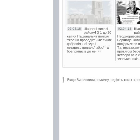
06.04.18
Шановні жителі
02.04.18
Шан
району! З 1 до 30
рай
квітня Національна поліція
Неодноразово
України проводить місячник
Бершадського в
добровільної здачі
повідомляли п
незареєстрованої зброї та
Та, незважаюч
боєприпасів до неї.»»
протягом бере
четверо осіб 
зловмисників..
Якщо Ви виявили помилку, виділіть текст з по