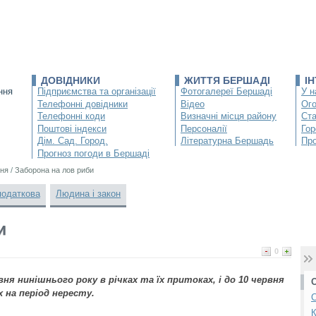
ДОВІДНИКИ
ЖИТТЯ БЕРШАДІ
І
ння
Підприємства та організації
Фотогалереї Бершаді
У н
Телефонні довідники
Відео
Ог
Телефонні коди
Визначні місця району
Ста
Поштові індекси
Персоналії
Гор
Дім. Сад. Город.
Літературна Бершадь
Про
Прогноз погоди в Бершаді
ня
/
Заборона на лов риби
податкова
Людина і закон
и
0
ня нинішнього року в річках та їх притоках, і до 10 червня
 на період нересту.
С
К