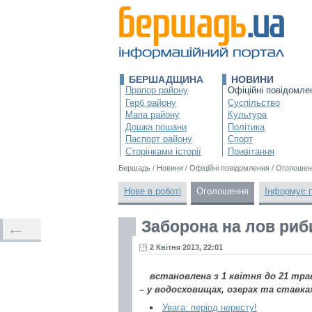
БЕРШАДЩИНА
НОВИНИ
Прапор району
Офіційні повідомле
Герб району
Суспільство
Мапа району
Культура
Дошка пошани
Політика
Паспорт району
Спорт
Сторінками історії
Привітання
Бершадь
/
Новини
/
Офіційні повідомлення
/
Оголошен
Нове в роботі
Оголошення
Інформує 
Заборона на лов риб
←
2 Квітня 2013, 22:01
встановлена з 1 квітня до 21 трав
– у водосховищах, озерах та ставках
Увага: період нересту!