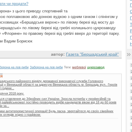
ати чи продати?
П
орона» з цього приводу спортивний та
ією поплавковою або донною вудкою з одним гачком і спінінгом у
П
осховищах «Бершадське верхнє» по лівому березі від мосту до
ершадські» по лівому березі від греблі колишнього цукрозаводу
Р
у «Флорине» по правому березі від греблі вверх до території парку.
они Вадим Борисюк
Н
автор:
Газета "Бершадський край"
борона на лов риби
Заборона на лов риби
Теги:
меблевої
цукрозавод
НЯ
шадського районного відділу державної виконавчої служби Головного
ії у Вінницькій області за адресую Вінницька область м. Бершадь вул.. Героїв
 години...
вріччя 2018 року.
ься ставлення до Збройних сил України. Зросла потреба у професійній та
райвійськкомат постійно проводить відбір кандидатів віком від 18 до 60 років
 за...
ики антитерористичної операції! Будь ласка, звертайтеся до своїх сімейних
 оглядів згідно з графіком: