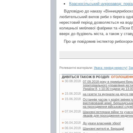
Красносільський цукрозавод: поріз
Відповідно до наказу «Вінницярибоох
любительський вилов риби з берега одн
нерестовий період дозволяється на вод
колишньої меблевої фабрики та «Піски Б
вверх до будівель міста, а також у став
Про це повідомив інспектор рибохор
Релевантні матеріали:
Увага: період нересту!
За
ДИВІТЬСЯ ТАКОЖ В РОЗДІЛІ
ОГОЛОШЕН
»
30.08.2018
07.09.2018 року в приміщені Бер
територіального управління юстиц
України 8, з 10.00 години до 13.00
»
15.06.2018
на газети та журнали на друге пі
»
15.06.2018
Останнім часом у країні змінюєт
вмотивованій армії. Бершадський 
на проходження військової служби
»
07.04.2018
Шановні ветерани війни та учасн
лікарів для проходження медичних
»
06.04.2018
До уваги власників зброї!
»
06.04.2018
Шановні жителі м. Бершаді!