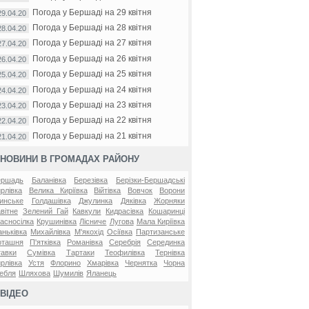
Погода у Бершаді на 29 квітня
29.04.20
Погода у Бершаді на 28 квітня
28.04.20
Погода у Бершаді на 27 квітня
27.04.20
Погода у Бершаді на 26 квітня
26.04.20
Погода у Бершаді на 25 квітня
25.04.20
Погода у Бершаді на 24 квітня
24.04.20
Погода у Бершаді на 23 квітня
23.04.20
Погода у Бершаді на 22 квітня
22.04.20
Погода у Бершаді на 21 квітня
21.04.20
НОВИНИ В ГРОМАДАХ РАЙОНУ
ершадь
Баланівка
Березівка
Берізки-Бершадські
рлівка
Велика Киріївка
Війтівка
Вовчок
Ворони
инське
Голдашівка
Джулинка
Дяківка
Жорняки
вітне
Зелений Гай
Кавкули
Кидрасівка
Кошаринці
асносілка
Крушинівка
Лісниче
Лугова
Мала Киріївка
ньківка
Михайлівка
М'якохід
Осіївка
Партизанське
оташня
П'ятківка
Романівка
Серебрія
Серединка
авки
Сумівка
Тартаки
Теофилівка
Тернівка
рлівка
Устя
Флорино
Хмарівка
Чернятка
Чорна
ебля
Шляхова
Шумилів
Яланець
ВІДЕО