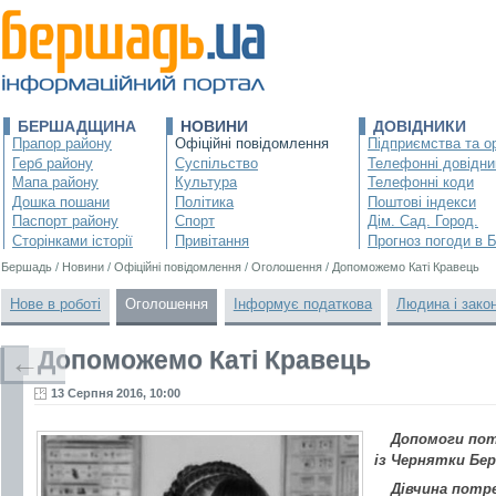
БЕРШАДЩИНА
НОВИНИ
ДОВІДНИКИ
Прапор району
Офіційні повідомлення
Підприємства та ор
Герб району
Суспільство
Телефонні довідни
Мапа району
Культура
Телефонні коди
Дошка пошани
Політика
Поштові індекси
Паспорт району
Спорт
Дім. Сад. Город.
Сторінками історії
Привітання
Прогноз погоди в 
Бершадь
/
Новини
/
Офіційні повідомлення
/
Оголошення
/
Допоможемо Каті Кравець
Нове в роботі
Оголошення
Інформує податкова
Людина і зако
Допоможемо Каті Кравець
←
13 Серпня 2016, 10:00
Допомоги пот
із Чернятки Бе
Дівчина потре