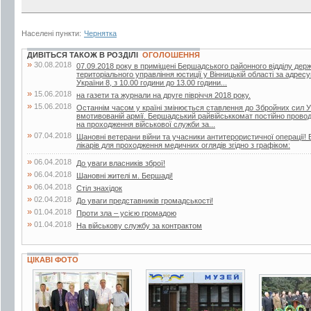
Населені пункти:
Чернятка
ДИВІТЬСЯ ТАКОЖ В РОЗДІЛІ
ОГОЛОШЕННЯ
»
30.08.2018
07.09.2018 року в приміщені Бершадського районного відділу дер
територіального управління юстиції у Вінницькій області за адрес
України 8, з 10.00 години до 13.00 години...
»
15.06.2018
на газети та журнали на друге півріччя 2018 року.
»
15.06.2018
Останнім часом у країні змінюється ставлення до Збройних сил У
вмотивованій армії. Бершадський райвійськкомат постійно проводит
на проходження військової служби за...
»
07.04.2018
Шановні ветерани війни та учасники антитерористичної операції! 
лікарів для проходження медичних оглядів згідно з графіком:
»
06.04.2018
До уваги власників зброї!
»
06.04.2018
Шановні жителі м. Бершаді!
»
06.04.2018
Стіл знахідок
»
02.04.2018
До уваги представників громадськості!
»
01.04.2018
Проти зла – усією громадою
»
01.04.2018
На військову службу за контрактом
ЦІКАВІ ФОТО
3 фото
13 фото
13 фото