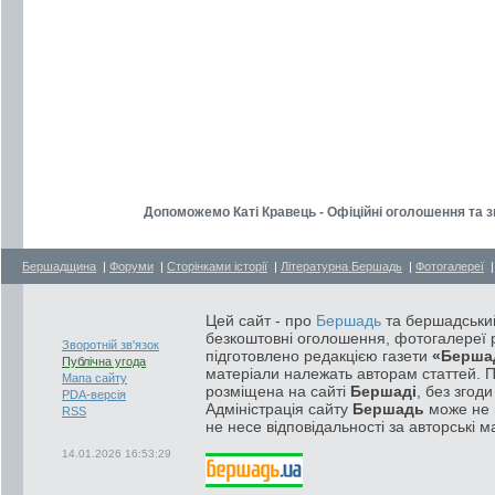
Допоможемо Каті Кравець - Офіційні оголошення та з
Бершадщина
|
Форуми
|
Сторінками історії
|
Літературна Бершадь
|
Фотогалереї
Цей сайт - про
Бершадь
та бершадський
безкоштовні оголошення, фотогалереї р
Зворотній зв'язок
підготовлено редакцією газети
«Берша
Публічна угода
матеріали належать авторам статтей. 
Мапа сайту
розміщена на сайті
Бершаді
, без згод
PDA-версія
Адміністрація сайту
Бершадь
може не п
RSS
не несе відповідальності за авторські м
14.01.2026 16:53:29