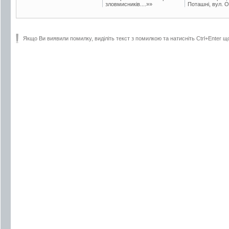
зловмисників....»»
Поташні, вул. Ос
Якщо Ви виявили помилку, виділіть текст з помилкою та натисніть Ctrl+Enter щ