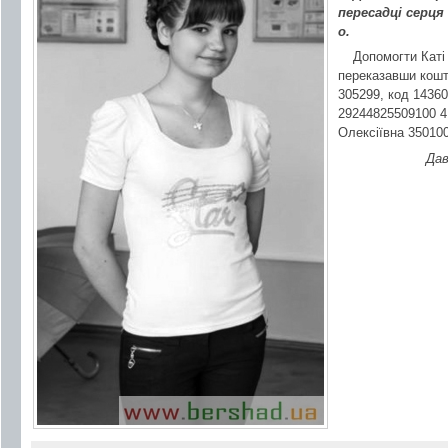
пересадці серця
о.
Допомогти Каті
переказавши кош
305299, код 1436
29244825509100 4
Олексіївна 35010
Дав