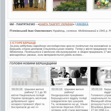
МИ - ПАМ’ЯТАЄМО - «
КНИГА ПАМ’ЯТІ УКРАЇНИ
» /
ДЯКІВКА
П'ятківський Іван Омелянович
Українець, селянин. Мобілізований в 1941 р. Р
З ІСТОРІЇ БЕРШАДІ
За роки відбудови народного господарства зросло політичне та економічне зна
Бершадь стала центром Ольгопільського повіту. Тепер у місті працювало чот
бібліотека. Поліпшилося й медичне обслуговування: в лікарні працювали 17 ме
міжнародних умовах, коли імперіалістичні уряди всіляко...
ГОЛОВНІ НОВИНИ БЕРШАДЩИНИ
06.04.18
Шановні жителі
02.04.18
Шановні жителі
25.03.18
Берш
району! З 1 до 30
району!
відді
квітня Національна поліція
Неодноразово працівники
Головного упра
України проводить місячник
Бершадського відділу поліції
національної пол
добровільної здачі
повідомляли про шахраїв.
Вінницькій обла
незареєстрованої зброї та
Та, незважаючи на це, тільки
розшукується гр
боєприпасів до неї.»»
протягом березня 2018-го
Віталіївна Домо
четверо осіб стали жертвами
27.04.1996 р.н.,