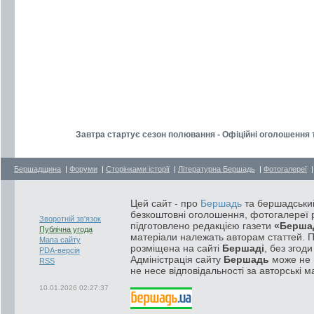
Завтра стартує сезон полювання - Офіційні оголошення 
Бершадщина
|
Форуми
|
Сторінками історії
|
Літературна Бершадь
|
Фотогалереї
Цей сайт - про
Бершадь
та бершадський
безкоштовні оголошення, фотогалереї р
Зворотній зв'язок
підготовлено редакцією газети
«Берша
Публічна угода
матеріали належать авторам статтей. 
Мапа сайту
розміщена на сайті
Бершаді
, без згод
PDA-версія
Адміністрація сайту
Бершадь
може не п
RSS
не несе відповідальності за авторські м
10.01.2026 02:27:37