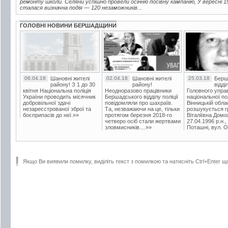
ремонту школи. Селяни успішно провели осінню посівну кампанію, У вересні 
сталася визначна подія — 120 незаможників...
ГОЛОВНІ НОВИНИ БЕРШАДЩИНИ
06.04.18
Шановні жителі
02.04.18
Шановні жителі
25.03.18
Берш
району! З 1 до 30
району!
відді
квітня Національна поліція
Неодноразово працівники
Головного упра
України проводить місячник
Бершадського відділу поліції
національної пол
добровільної здачі
повідомляли про шахраїв.
Вінницькій обла
незареєстрованої зброї та
Та, незважаючи на це, тільки
розшукується гр
боєприпасів до неї.»»
протягом березня 2018-го
Віталіївна Домо
четверо осіб стали жертвами
27.04.1996 р.н.,
зловмисників....»»
Поташні, вул. Ос
Якщо Ви виявили помилку, виділіть текст з помилкою та натисніть Ctrl+Enter щ