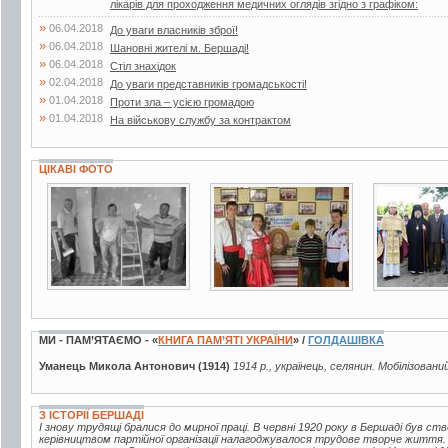
лікарів для проходження медичних оглядів згідно з графіком:
»
06.04.2018
До уваги власників зброї!
»
06.04.2018
Шановні жителі м. Бершаді!
»
06.04.2018
Стіл знахідок
»
02.04.2018
До уваги представників громадськості!
»
01.04.2018
Проти зла – усією громадою
»
01.04.2018
На військову службу за контрактом
ЦІКАВІ ФОТО
3 фото
5 фото
3 фото
МИ - ПАМ’ЯТАЄМО - «
КНИГА ПАМ’ЯТІ УКРАЇНИ
» /
ГОЛДАШІВКА
Уманець Микола Антонович (1914)
1914 р., українець, селянин. Мобілізовани
З ІСТОРІЇ БЕРШАДІ
І знову трудящі бралися до мирної праці. В червні 1920 року в Бершаді був с
керівництвом партійної організації налагоджувалося трудове творче життя. 