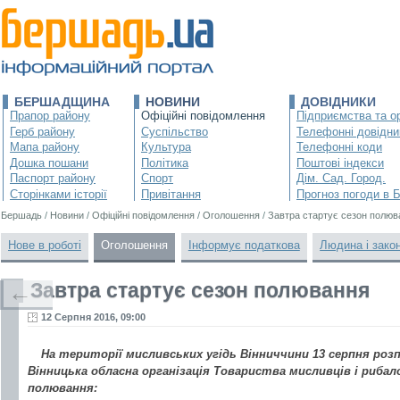
БЕРШАДЩИНА
НОВИНИ
ДОВІДНИКИ
Прапор району
Офіційні повідомлення
Підприємства та ор
Герб району
Суспільство
Телефонні довідни
Мапа району
Культура
Телефонні коди
Дошка пошани
Політика
Поштові індекси
Паспорт району
Спорт
Дім. Сад. Город.
Сторінками історії
Привітання
Прогноз погоди в 
Бершадь
/
Новини
/
Офіційні повідомлення
/
Оголошення
/
Завтра стартує сезон полюв
Нове в роботі
Оголошення
Інформує податкова
Людина і зако
Завтра стартує сезон полювання
←
12 Серпня 2016, 09:00
На території мисливських угідь Вінниччини 13 серпня роз
Вінницька обласна організація Товариства мисливців і риба
полювання: