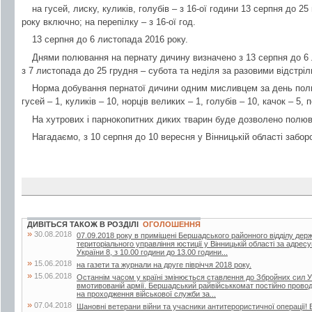
на гусей, лиску, куликів, голубів – з 16-ої години 13 серпня до 25
року включно; на перепілку – з 16-ої год.
13 серпня до 6 листопада 2016 року.
Днями полювання на пернату дичину визначено з 13 серпня до 6 
з 7 листопада до 25 грудня – субота та неділя за разовими відстрі
Норма добування пернатої дичини одним мисливцем за день пол
гусей – 1, куликів – 10, норців великих – 1, голубів – 10, качок – 5, 
На хутрових і парнокопитних диких тварин буде дозволено полюв
Нагадаємо, з 10 серпня до 10 вересня у Вінницькій області забор
ДИВІТЬСЯ ТАКОЖ В РОЗДІЛІ
ОГОЛОШЕННЯ
»
30.08.2018
07.09.2018 року в приміщені Бершадського районного відділу дер
територіального управління юстиції у Вінницькій області за адрес
України 8, з 10.00 години до 13.00 години...
»
15.06.2018
на газети та журнали на друге півріччя 2018 року.
»
15.06.2018
Останнім часом у країні змінюється ставлення до Збройних сил У
вмотивованій армії. Бершадський райвійськкомат постійно проводит
на проходження військової служби за...
»
07.04.2018
Шановні ветерани війни та учасники антитерористичної операції! 