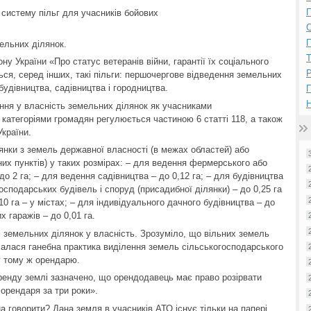
П
систему пільг для учасників бойових
П
ельних ділянок.
ону України «Про статус ветеранів війни, гарантії їх соціального
Р
ся, серед інших, такі пільги: першочергове відведення земельних
будівництва, садівництва і городництва.
Н
ння у власність земельних ділянок як учасниками
и категоріями громадян регулюється частиною 6 статті 118, а також
України.
нки з земель державної власності (в межах областей) або
их пунктів) у таких розмірах: – для ведення фермерського або
о 2 га; – для ведення садівництва – до 0,12 га; – для будівництва
сподарських будівель і споруд (присадибної ділянки) – до 0,25 га
10 га – у містах; – для індивідуального дачного будівництва – до
х гаражів – до 0,01 га.
 земельних ділянок у власність. Зрозуміло, що вільних земель
лалася ганебна практика виділення земель сільськогосподарського
у тому ж орендарю.
оренду землі зазначено, що орендодавець має право розірвати
орендаря за три роки».
а говорити? Дана земля в учасників АТО існує тільки на папері.