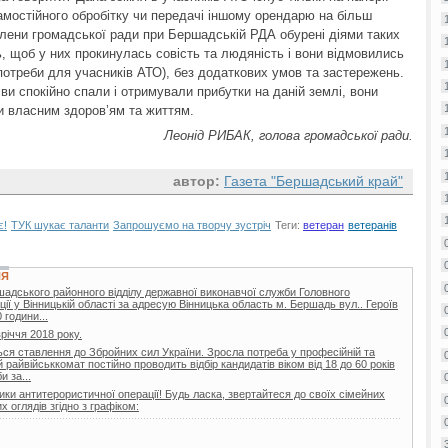
мостійного обробітку чи передачі іншому орендарю на більш
члени громадської ради при Бершадській РДА обурені діями таких
ь, щоб у них прокинулась совість та людяність і вони відмовились
отреби для учасників АТО), без додаткових умов та застережень.
ви спокійно спали і отримували прибутки на даній землі, вони
 власним здоров’ям та життям.
Леонід РИБАК, голова громадської ради.
автор:
Газета "Бершадський край"
є!
ТУК шукає таланти
Запрошуємо на творчу зустріч
Теги:
ветеран
ветеранів
НЯ
шадського районного відділу державної виконавчої служби Головного
ії у Вінницькій області за адресую Вінницька область м. Бершадь вул.. Героїв
 години...
вріччя 2018 року.
ься ставлення до Збройних сил України. Зросла потреба у професійній та
райвійськкомат постійно проводить відбір кандидатів віком від 18 до 60 років
 за...
ики антитерористичної операції! Будь ласка, звертайтеся до своїх сімейних
 оглядів згідно з графіком: