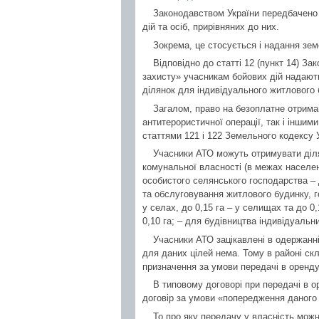
Законодавством України передбачено 
дій та осіб, прирівняних до них.
Зокрема, це стосується і надання зем
Відповідно до статті 12 (пункт 14) Зак
захисту» учасникам бойових дій надають
ділянок для індивідуального житлового 
Загалом, право на безоплатне отрима
антитерористичної операції, так і іншим
статтями 121 і 122 Земельного кодексу 
Учасники АТО можуть отримувати діля
комунальної власності (в межах населен
особистого селянського господарства – д
та обслуговування житлового будинку, го
у селах, до 0,15 га – у селищах та до 0,
0,10 га; – для будівництва індивідуальни
Учасники АТО зацікавлені в одержанні
для даних цілей нема. Тому в районі ск
призначення за умови передачі в оренд
В типовому договорі при передачі в 
договір за умови «попередження даного 
То про яку передачу у власність можн