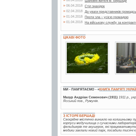
Шановні жителі м. Бершаді!
»
06.04.2018
Стіл знахідок
»
02.04.2018
До уваги представників громадсь
»
01.04.2018
Проти зла – усією громадою
»
01.04.2018
На військову службу за контрак
ЦІКАВІ ФОТО
26 фото
4 фото
МИ - ПАМ’ЯТАЄМО - «
КНИГА ПАМ’ЯТІ УКРА
Мазур Андріан Семенович (1911)
1911 р., ук
Ясський пов., Румунія.
З ІСТОРІЇ БЕРШАДІ
Своєрідне містечко виникло на колишньому пус
корпуси медучилища з сучасними лабораторі
фельдшерів те акушерок, які працюватимуть 
медики заклали новий парк, посадили тисячі к