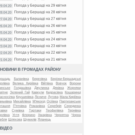
Погода у Бершаді на 29 квітня
29.04.20
Погода у Бершаді на 28 квітня
28.04.20
Погода у Бершаді на 27 квітня
27.04.20
Погода у Бершаді на 26 квітня
26.04.20
Погода у Бершаді на 25 квітня
25.04.20
Погода у Бершаді на 24 квітня
24.04.20
Погода у Бершаді на 23 квітня
23.04.20
Погода у Бершаді на 22 квітня
22.04.20
Погода у Бершаді на 21 квітня
21.04.20
НОВИНИ В ГРОМАДАХ РАЙОНУ
ершадь
Баланівка
Березівка
Берізки-Бершадські
рлівка
Велика Киріївка
Війтівка
Вовчок
Ворони
инське
Голдашівка
Джулинка
Дяківка
Жорняки
вітне
Зелений Гай
Кавкули
Кидрасівка
Кошаринці
асносілка
Крушинівка
Лісниче
Лугова
Мала Киріївка
ньківка
Михайлівка
М'якохід
Осіївка
Партизанське
оташня
П'ятківка
Романівка
Серебрія
Серединка
авки
Сумівка
Тартаки
Теофилівка
Тернівка
рлівка
Устя
Флорино
Хмарівка
Чернятка
Чорна
ебля
Шляхова
Шумилів
Яланець
ВІДЕО