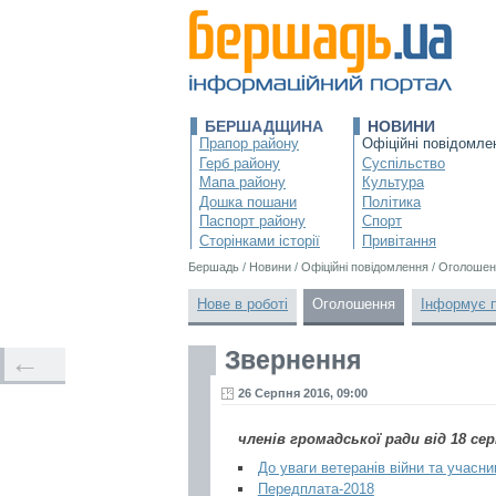
БЕРШАДЩИНА
НОВИНИ
Прапор району
Офіційні повідомле
Герб району
Суспільство
Мапа району
Культура
Дошка пошани
Політика
Паспорт району
Спорт
Сторінками історії
Привітання
Бершадь
/
Новини
/
Офіційні повідомлення
/
Оголошен
Нове в роботі
Оголошення
Інформує 
Звернення
←
26 Серпня 2016, 09:00
членів громадської ради від 18 сер
До уваги ветеранів війни та учасни
Передплата-2018