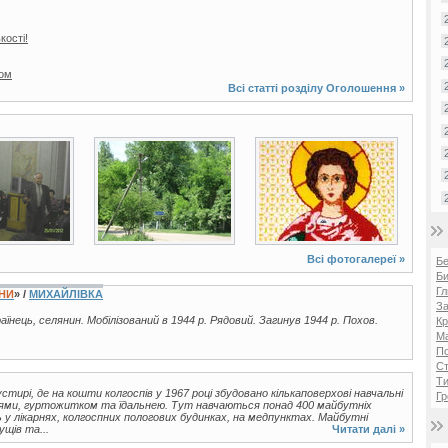
кості!
том
Всі статті розділу
Оголошення
»
7 фото
3 фото
Всі фотогалереї »
Б
Би
Гл
ЇНИ
» /
МИХАЙЛІВКА
За
раїнець, селянин. Мобілізований в 1944 р. Рядовий. Загинув 1944 р. Похов.
Кр
Ма
П
Ст
Ти
тирі, де на кошти колгоспів у 1967 році збудовано кількаповерхові навчальні
Гр
ями, гуртожитком та їдальнею. Тут навчаються понад 400 майбутніх
у лікарнях, колгоспних пологових будинках, на медпунктах. Майбутні
ущів та...
Читати далі »