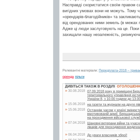
Насправді скористатися своїм правом са
вигідних умовах вони не можуть. Тому 
«орендарів-благодійників» та закликают
від орендованих ними земель (в межах п
Адже ці люди заслуговують на це. Поки 
захищали нашу незалежність, ризикуючи
Релевантні матеріали:
Передплата-2018 – трива
оренда
пільги
ДИВІТЬСЯ ТАКОЖ В РОЗДІЛІ
ОГОЛОШЕН
»
30.08.2018
07.09.2018 року в приміщені Бер
територіального управління юстиц
України 8, з 10.00 години до 13.00
»
15.06.2018
на газети та журнали на друге пі
»
15.06.2018
Останнім часом у країні змінюєт
вмотивованій армії. Бершадський 
на проходження військової служби
»
07.04.2018
Шановні ветерани війни та учасн
лікарів для проходження медичних
»
06.04.2018
До уваги власників зброї!
»
06.04.2018