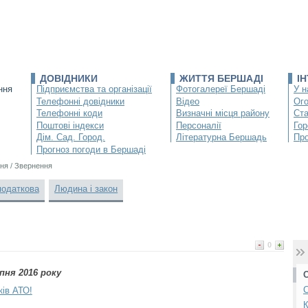
ДОВІДНИКИ
ЖИТТЯ БЕРШАДІ
І
ння
Підприємства та організації
Фотогалереї Бершаді
У н
Телефонні довідники
Відео
Ог
Телефонні коди
Визначні місця району
Ста
Поштові індекси
Персоналії
Гор
Дім. Сад. Город.
Літературна Бершадь
Про
Прогноз погоди в Бершаді
ня
/
Звернення
податкова
Людина і закон
0
пня 2016 року
С
ків АТО!
К