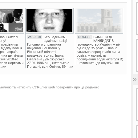
овні жителі
25.03.18
Бершадським
18.03.18
ВИМОГИ ДО
ону!
відділом поліції
КАНДИДАТІВ: –
 працівники
Головного управління
громадянство України; – вік
ідділу поліції
національної поліції у
від 20 до 35 років; – повна
ро шахраїв.
Вінницькій області
загальна середня або вища
и на це, тільки
розшукується гр. Ірина
освіта; – наявність
зня 2018-го
Віталіївна Доможирська,
посвідчення водія категорії В;
стали жертвами
27.04.1996 р.н., жителька с.
– готовність до служби...»»
..»»
Поташні, вул. Осіння, 89,...»»
милкою та натисніть Ctrl+Enter щоб повідомити про це редакцію