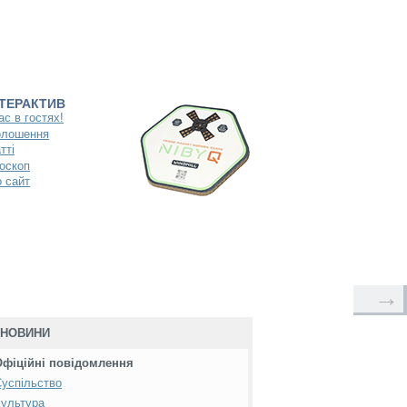
НТЕРАКТИВ
ас в гостях!
олошення
тті
оскоп
 сайт
→
НОВИНИ
Офіційні повідомлення
успільство
ультура