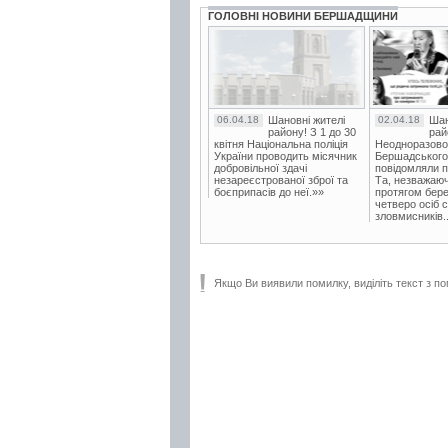
ГОЛОВНІ НОВИНИ БЕРШАДЩИНИ
06.04.18
Шановні жителі
02.04.18
Шан
району! З 1 до 30
рай
квітня Національна поліція
Неодноразово
України проводить місячник
Бершадського в
добровільної здачі
повідомляли п
незареєстрованої зброї та
Та, незважаюч
боєприпасів до неї.»»
протягом бере
четверо осіб 
зловмисників..
Якщо Ви виявили помилку, виділіть текст з по