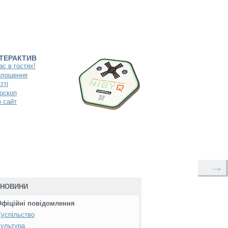
НТЕРАКТИВ
ас в гостях!
олошення
тті
оскоп
 сайт
→
НОВИНИ
Офіційні повідомлення
успільство
ультура