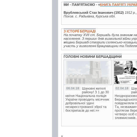
МИ - ПАМ’ЯТАЄМО - «
КНИГА ПАМ’ЯТІ УКРА
Врублевський Стах Іванович (1912)
1912 р.
Похов. с. Радьківка, Курська обл.
З ІСТОРІЇ БЕРШАДІ
На початку XVII ст. Бершадь була значним на
населення. З перших днів визвольної війни ук
міщани Бершаді створили селянсько-козацький
участь у визволенні Брацлавщини та Поділля в
ГОЛОВНІ НОВИНИ БЕРШАДЩИНИ
06.04.18
Шановні жителі
02.04.18
Шан
району! З 1 до 30
рай
квітня Національна поліція
Неодноразово
України проводить місячник
Бершадського в
добровільної здачі
повідомляли п
незареєстрованої зброї та
Та, незважаюч
боєприпасів до неї.»»
протягом бере
четверо осіб 
зловмисників..