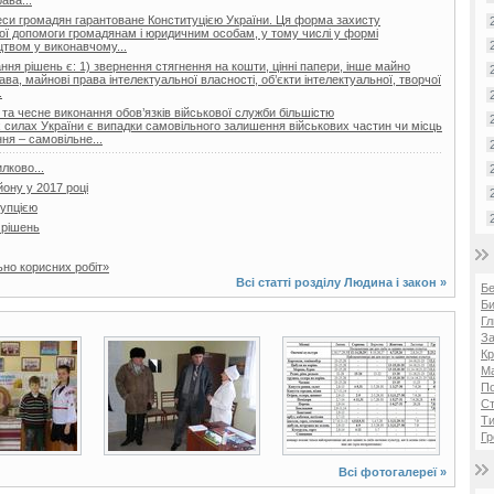
реси громадян гарантоване Конституцією України. Ця форма захисту
ої допомоги громадянам і юридичним особам, у тому числі у формі
цтвом у виконавчому...
ня рішень є: 1) звернення стягнення на кошти, цінні папери, інше майно
ава, майнові права інтелектуальної власності, об’єкти інтелектуальної, творчої
.
та чесне виконання обов’язків військової служби більшістю
 силах України є випадки самовільного залишення військових частин чи місць
ня – самовільне...
лково...
йону у 2017 році
рупцією
 рішень
ьно корисних робіт»
Всі статті розділу
Людина і закон
»
Б
Би
Гл
За
2 фото
2 фото
Кр
Ма
П
Ст
Ти
Гр
Всі фотогалереї »