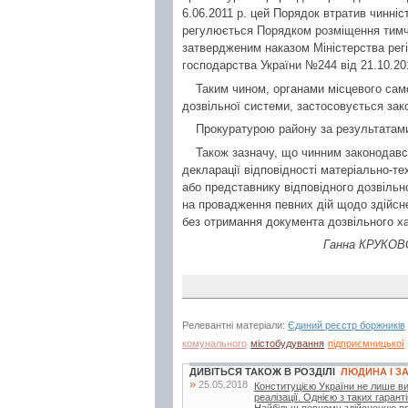
6.06.2011 р. цей Порядок втратив чинні
регулюється Порядком розміщення тимч
затвердженим наказом Міністерства рег
господарства України №244 від 21.10.20
Таким чином, органами місцевого са
дозвільної системи, застосовується зак
Прокуратурою району за результатами
Також зазначу, що чинним законодавс
декларації відповідності матеріально-т
або представнику відповідного дозвільн
на провадження певних дій щодо здійсне
без отримання документа дозвільного ха
Ганна КРУКОВС
Релевантні матеріали:
Єдиний реєстр боржників
комунального
містобудування
підприємницької
ДИВІТЬСЯ ТАКОЖ В РОЗДІЛІ
ЛЮДИНА І З
»
25.05.2018
Конституцією України не лише виз
реалізації. Однією з таких гаран
Найбільш повному здійсненню пр