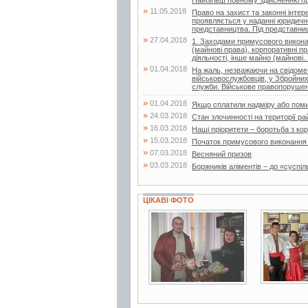
»
11.05.2018
Право на захист та законні інте
проявляється у наданні юридичн
представництва. Під представни
»
27.04.2018
1. Заходами примусового виконан
(майнові права), корпоративні пр
діяльності, інше майно (майнові..
»
01.04.2018
На жаль, незважаючи на свідоме 
військовослужбовців, у Збройних
служби. Військове правопорушен
»
01.04.2018
Якщо сплатили надміру або поми
»
24.03.2018
Стан злочинності на території ра
»
16.03.2018
Наші пріоритети – боротьба з ко
»
15.03.2018
Початок примусового виконання
»
07.03.2018
Весняний призов
»
03.03.2018
Боржників аліментів – до «суспіл
ЦІКАВІ ФОТО
3 фото
5 фото