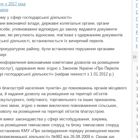
ну у 2017 році
П
пцією
му у сфері господарської діяльності»
П
ани виконавчої влади, державні колегіальні органи, органи
особи, уповноважені відповідно до закону видавати документи
Р
ми, які регулюють відносини, пов’язані з одержанням документів
ської діяльності, встановлюється їх вичерпний перелік.
Н
 прокуратурою району, були встановлені порушення органами
ері.
ереоформлення виконавчими комітетами дозволів на розміщення
 послуг), одержання яких згідно з Законом України «Про Перелік
і господарської діяльності» (набрав чинності з 1.01.2012 р.)
ро благоустрій населених пунктів» до повноважень органів місцевого
, й надання дозволу на розміщення на території об’єктів
окультурного, побутового, торговельного та інших призначень.
есено зміни, згідно з якими виключено повноваження сільських,
волу на розміщення на території об’єктів благоустрою.
 вимог законодавства у сфері містобудування, зокрема,
 на розміщення тимчасових споруд та блоку тимчасових споруд
Постановою КМУ «Про затвердження порядку розміщення малих
дприємницької діяльності» №982 від 26.08.2009 р. Однак ще