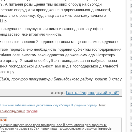
сть. А питання розміщення тимчасових споруд на сьогодні
асових споруд для провадження підприємницької діяльності,
іонального розвитку, будівництва та житлово-комунального
11 р.
моврядування порушуються вимоги законодавства у сфері
онодавство, яке втратило чинність.
 перевірок внесено 2 подання органам місцевого самоврядування.
твом передбачено необхідність подання суб’єктом господарювання
ехнічної бази вимогам законодавства державному адміністратору
ого органу. У такий спосіб суб’єкт господарювання набуває права
ння господарської діяльності або видів господарської діяльності
рактеру.
ЬКА, прокурор прокуратури Бершадського району, юрист 3 класу
автор:
Газета "Бершадський край"
Пенсійне забезпечення державних службовців
Юридичні поради
Теги:
самоврядування
торгівлі
АКОН
начене широке коло прав громадян, але й встановлені дієві гарантії їх
тій є право на захист суб’єктивних прав та охоронюваних законом інтересів.
ава...