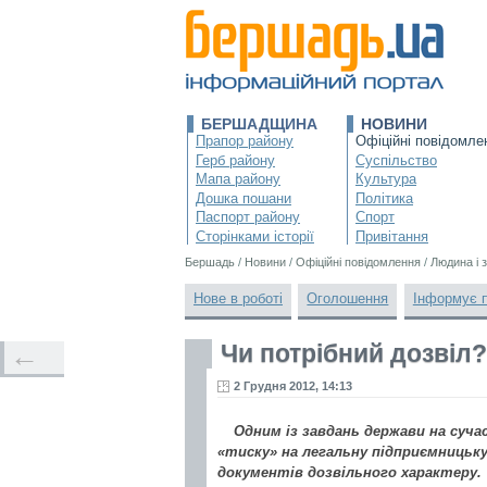
БЕРШАДЩИНА
НОВИНИ
Прапор району
Офіційні повідомле
Герб району
Суспільство
Мапа району
Культура
Дошка пошани
Політика
Паспорт району
Спорт
Сторінками історії
Привітання
Бершадь
/
Новини
/
Офіційні повідомлення
/
Людина і 
Нове в роботі
Оголошення
Інформує 
Чи потрібний дозвіл?
←
2 Грудня 2012, 14:13
Одним із завдань держави на суч
«тиску» на легальну підприємницьку 
документів дозвільного характеру.