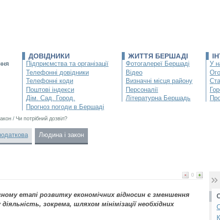
ДОВІДНИКИ
ЖИТТЯ БЕРШАДІ
І
ння
Підприємства та організації
Фотогалереї Бершаді
У н
Телефонні довідники
Відео
Ог
Телефонні коди
Визначні місця району
Ста
Поштові індекси
Персоналії
Гор
Дім. Сад. Город.
Літературна Бершадь
Про
Прогноз погоди в Бершаді
закон
/
Чи потрібний дозвіл?
податкова
Людина і закон
0
асному етапі розвитку економічних відносин є зменшення
діяльність, зокрема, шляхом мінімізації необхідних
С
К