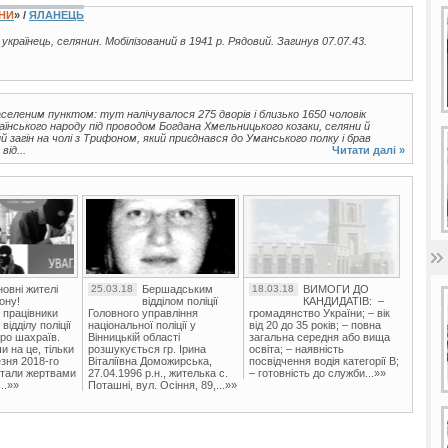
ЇНИ
» /
ЯЛАНЕЦЬ
, українець, селянин. Мобілізований в 1941 р. Рядовий. Загинув 07.07.43.
селеним пунктом: тут налічувалося 275 дворів і близько 1650 чоловік
раїнського народу під проводом Богдана Хмельницького козаки, селяни й
 загін на чолі з Трифоном, який приєднався до Уманського полку і брав
ід...
Читати далі »
овні жителі
25.03.18
Бершадським
18.03.18
ВИМОГИ ДО
ону!
відділом поліції
КАНДИДАТІВ: –
 працівники
Головного управління
громадянство України; – вік
ідділу поліції
національної поліції у
від 20 до 35 років; – повна
ро шахраїв.
Вінницькій області
загальна середня або вища
и на це, тільки
розшукується гр. Ірина
освіта; – наявність
зня 2018-го
Віталіївна Доможирська,
посвідчення водія категорії В;
стали жертвами
27.04.1996 р.н., жителька с.
– готовність до служби...»»
..»»
Поташні, вул. Осіння, 89,...»»