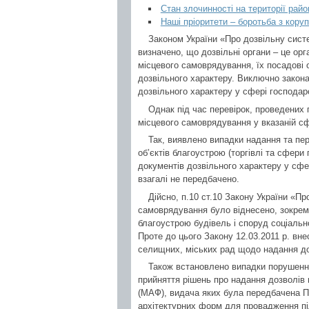
Стан злочинності на території райо
Наші пріоритети – боротьба з кору
Законом України «Про дозвільну систе
визначено, що дозвільні органи – це орг
місцевого самоврядування, їх посадові 
дозвільного характеру. Виключно закона
дозвільного характеру у сфері господар
Однак під час перевірок, проведених
місцевого самоврядування у вказаній сф
Так, виявлено випадки надання та п
об’єктів благоустрою (торгівлі та сфери
документів дозвільного характеру у сфер
взагалі не передбачено.
Дійсно, п.10 ст.10 Закону України «П
самоврядування було віднесено, зокрема
благоустрою будівель і споруд соціальн
Проте до цього Закону 12.03.2011 р. вн
селищних, міських рад щодо надання доз
Також встановлено випадки порушення
прийняття рішень про надання дозволів
(МАФ), видача яких була передбачена 
архітектурних форм для провадження пі