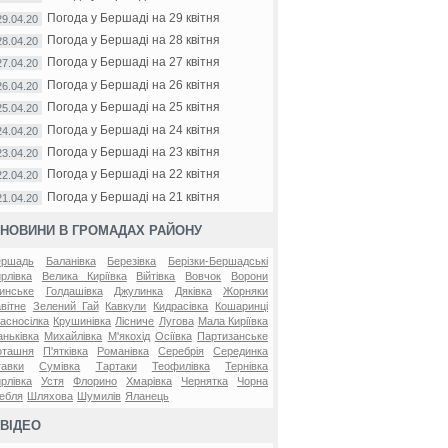
Погода у Бершаді на 29 квітня
29.04.20
Погода у Бершаді на 28 квітня
28.04.20
Погода у Бершаді на 27 квітня
27.04.20
Погода у Бершаді на 26 квітня
26.04.20
Погода у Бершаді на 25 квітня
25.04.20
Погода у Бершаді на 24 квітня
24.04.20
Погода у Бершаді на 23 квітня
23.04.20
Погода у Бершаді на 22 квітня
22.04.20
Погода у Бершаді на 21 квітня
21.04.20
НОВИНИ В ГРОМАДАХ РАЙОНУ
ершадь
Баланівка
Березівка
Берізки-Бершадські
рлівка
Велика Киріївка
Війтівка
Вовчок
Ворони
инське
Голдашівка
Джулинка
Дяківка
Жорняки
вітне
Зелений Гай
Кавкули
Кидрасівка
Кошаринці
асносілка
Крушинівка
Лісниче
Лугова
Мала Киріївка
ньківка
Михайлівка
М'якохід
Осіївка
Партизанське
оташня
П'ятківка
Романівка
Серебрія
Серединка
авки
Сумівка
Тартаки
Теофилівка
Тернівка
рлівка
Устя
Флорино
Хмарівка
Чернятка
Чорна
ебля
Шляхова
Шумилів
Яланець
ВІДЕО