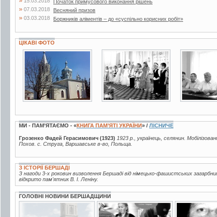
»
15.03.2018
Початок примусового виконання рішень
»
07.03.2018
Весняний призов
»
03.03.2018
Боржників аліментів – до «суспільно корисних робіт»
ЦІКАВІ ФОТО
3 фото
2 фото
3 фото
МИ - ПАМ’ЯТАЄМО - «
КНИГА ПАМ’ЯТІ УКРАЇНИ
» /
ЛІСНИЧЕ
Грозенко Фадей Герасимович (1923)
1923 р., українець, селянин. Мобілізова
Похов. с. Струга, Варшавське в-во, Польща.
З ІСТОРІЇ БЕРШАДІ
З нагоди 3-х роковин визволення Бершаді від німецько-фашистських загарбни
відкрито пам'ятник В. І. Леніну.
ГОЛОВНІ НОВИНИ БЕРШАДЩИНИ