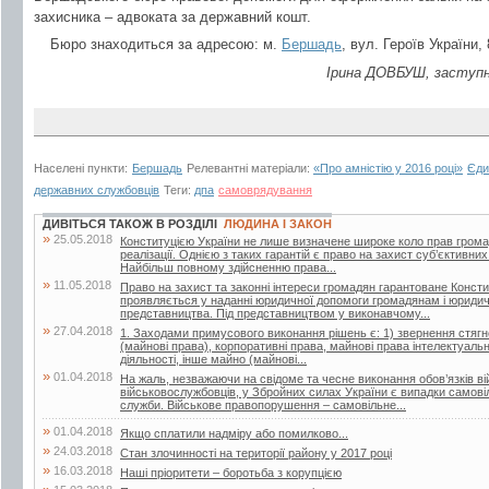
захисника – адвоката за державний кошт.
Бюро знаходиться за адресою: м.
Бершадь
, вул. Героїв України, 
Ірина ДОВБУШ, заступн
Населені пункти:
Бершадь
Релевантні матеріали:
«Про амністію у 2016 році»
Єди
державних службовців
Теги:
дпа
самоврядування
ДИВІТЬСЯ ТАКОЖ В РОЗДІЛІ
ЛЮДИНА І ЗАКОН
»
25.05.2018
Конституцією України не лише визначене широке коло прав громадян
реалізації. Однією з таких гарантій є право на захист суб’єктивни
Найбільш повному здійсненню права...
»
11.05.2018
Право на захист та законні інтереси громадян гарантоване Конст
проявляється у наданні юридичної допомоги громадянам і юридич
представництва. Під представництвом у виконавчому...
»
27.04.2018
1. Заходами примусового виконання рішень є: 1) звернення стягне
(майнові права), корпоративні права, майнові права інтелектуально
діяльності, інше майно (майнові...
»
01.04.2018
На жаль, незважаючи на свідоме та чесне виконання обов’язків ві
військовослужбовців, у Збройних силах України є випадки самові
служби. Військове правопорушення – самовільне...
»
01.04.2018
Якщо сплатили надміру або помилково...
»
24.03.2018
Стан злочинності на території району у 2017 році
»
16.03.2018
Наші пріоритети – боротьба з корупцією