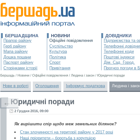
БЕРШАДЩИНА
НОВИНИ
ДОВІДНИКИ
Прапор району
Офіційні повідомлення
Підприємства та ор
Герб району
Суспільство
Телефонні довідни
Мапа району
Культура
Телефонні коди
Дошка пошани
Політика
Поштові індекси
Паспорт району
Спорт
Дім. Сад. Город.
Сторінками історії
Привітання
Прогноз погоди в 
Бершадь
/
Новини
/
Офіційні повідомлення
/
Людина і закон
/
Юридичні поради
Нове в роботі
Оголошення
Інформує податкова
Людина і зако
Юридичні поради
←
2 Грудня 2016, 09:00
Як вирішити спір щодо меж земельних ділянок?
Стан злочинності на території району у 2017 році
Наші пріоритети – боротьба з корупцією