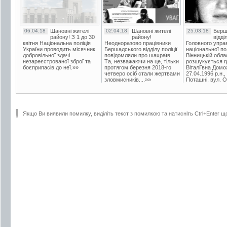
06.04.18
Шановні жителі
02.04.18
Шановні жителі
25.03.18
Берш
району! З 1 до 30
району!
відді
квітня Національна поліція
Неодноразово працівники
Головного упра
України проводить місячник
Бершадського відділу поліції
національної пол
добровільної здачі
повідомляли про шахраїв.
Вінницькій обла
незареєстрованої зброї та
Та, незважаючи на це, тільки
розшукується гр
боєприпасів до неї.»»
протягом березня 2018-го
Віталіївна Домо
четверо осіб стали жертвами
27.04.1996 р.н.,
зловмисників....»»
Поташні, вул. Ос
Якщо Ви виявили помилку, виділіть текст з помилкою та натисніть Ctrl+Enter щ