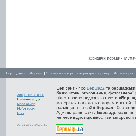
Юридичні поради - Тлумач
Бершадщина
|
Форуми
|
Сторінками історії
|
Літературна Бершадь
|
Фотогалереї
Цей сайт - про
Бершадь
та бершадський
безкоштовні оголошення, фотогалереї р
Зворотній зв'язок
підготовлено редакцією газети
«Берша
Публічна угода
матеріали належать авторам статтей. 
Мапа сайту
розміщена на сайті
Бершаді
, без згод
PDA-версія
Адміністрація сайту
Бершадь
може не п
RSS
не несе відповідальності за авторські м
09.01.2026 14:05:31