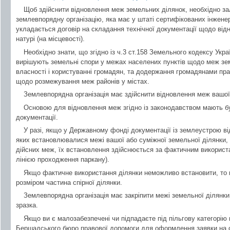
Щоб здійснити відновлення меж земельних ділянок, необхідно з
землевпорядну організацію, яка має у штаті сертифікованих інженер
укладається договір на складання технічної документації щодо від
натурі (на місцевості).
Необхідно знати, що згідно із ч.3 ст.158 Земельного кодексу Укр
вирішують земельні спори у межах населених пунктів щодо меж зе
власності і користуванні громадян, та додержання громадянами пра
щодо розмежування меж районів у містах.
Землевпорядна організація має здійснити відновлення меж вашої
Основою для відновлення меж згідно із законодавством мають б
документації.
У разі, якщо у Державному фонді документації із землеустрою відс
яких встановлювалися межі вашої або суміжної земельної ділянки,
дійсних меж, їх встановлення здійснюється за фактичним використ
лінією проходження паркану).
Якщо фактичне використання ділянки неможливо встановити, то 
розміром частина спірної ділянки.
Землевпорядна організація має закріпити межі земельної ділян
зразка.
Якщо ви є малозабезпечені чи підпадаєте під пільгову категорію
Бершадського бюро правової допомоги для оформлення заявки на 