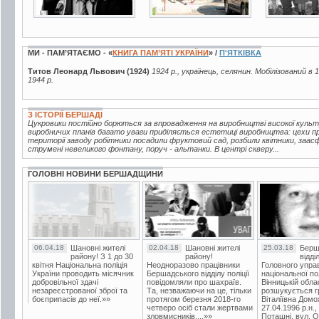
МИ - ПАМ’ЯТАЄМО - «
КНИГА ПАМ’ЯТІ УКРАЇНИ
» /
П'ЯТКІВКА
Титов Леонард Львович (1924)
1924 р., українець, селянин. Мобілізований в
1944 р.
З ІСТОРІЇ БЕРШАДІ
Цукровики постійно борються за впровадження на виробництві високої куль
виробничих планів багато уваги приділяється естетиці виробництва: цехи про
території заводу робітники посадили фруктовий сад, розбили квітники, заа
струмені невеликого фонтану, поруч - альтанки. В центрі скверу...
ГОЛОВНІ НОВИНИ БЕРШАДЩИНИ
06.04.18
Шановні жителі
02.04.18
Шановні жителі
25.03.18
Берш
району! З 1 до 30
району!
відді
квітня Національна поліція
Неодноразово працівники
Головного упра
України проводить місячник
Бершадського відділу поліції
національної пол
добровільної здачі
повідомляли про шахраїв.
Вінницькій обла
незареєстрованої зброї та
Та, незважаючи на це, тільки
розшукується гр
боєприпасів до неї.»»
протягом березня 2018-го
Віталіївна Домо
четверо осіб стали жертвами
27.04.1996 р.н.,
зловмисників....»»
Поташні, вул. Ос