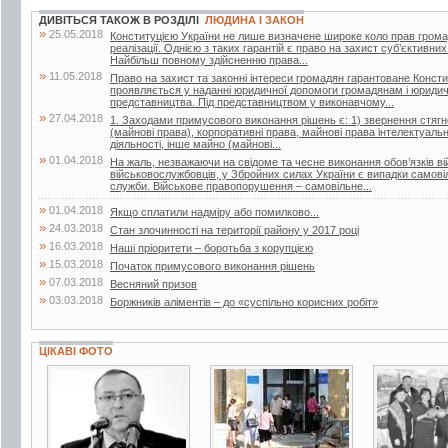
ДИВІТЬСЯ ТАКОЖ В РОЗДІЛІ
ЛЮДИНА І ЗАКОН
»
25.05.2018
Конституцією України не лише визначене широке коло прав громадян
реалізації. Однією з таких гарантій є право на захист суб’єктивни
Найбільш повному здійсненню права...
»
11.05.2018
Право на захист та законні інтереси громадян гарантоване Конст
проявляється у наданні юридичної допомоги громадянам і юридич
представництва. Під представництвом у виконавчому...
»
27.04.2018
1. Заходами примусового виконання рішень є: 1) звернення стягне
(майнові права), корпоративні права, майнові права інтелектуально
діяльності, інше майно (майнові...
»
01.04.2018
На жаль, незважаючи на свідоме та чесне виконання обов’язків ві
військовослужбовців, у Збройних силах України є випадки самові
служби. Військове правопорушення – самовільне...
»
01.04.2018
Якщо сплатили надміру або помилково...
»
24.03.2018
Стан злочинності на території району у 2017 році
»
16.03.2018
Наші пріоритети – боротьба з корупцією
»
15.03.2018
Початок примусового виконання рішень
»
07.03.2018
Весняний призов
»
03.03.2018
Боржників аліментів – до «суспільно корисних робіт»
ЦІКАВІ ФОТО
6 фото
11 фото
2 фото