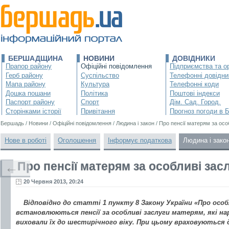
БЕРШАДЩИНА
НОВИНИ
ДОВІДНИКИ
Прапор району
Офіційні повідомлення
Підприємства та ор
Герб району
Суспільство
Телефонні довідни
Мапа району
Культура
Телефонні коди
Дошка пошани
Політика
Поштові індекси
Паспорт району
Спорт
Дім. Сад. Город.
Сторінками історії
Привітання
Прогноз погоди в 
Бершадь
/
Новини
/
Офіційні повідомлення
/
Людина і закон
/
Про пенсії матерям за осо
Нове в роботі
Оголошення
Інформує податкова
Людина і зако
Про пенсії матерям за особливі зас
←
20 Червня 2013, 20:24
Відповідно до статті 1 пункту 8 Закону України «Про особ
встановлюються пенсії за особливі заслуги матерям, які на
виховали їх до шестирічного віку. При цьому враховуються 