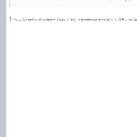
Якщо Ви виявили помилку, виділіть текст з помилкою та натисніть Ctrl+Enter щ