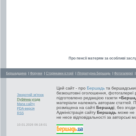
Про пенсії матерям за особливі засл
Бершадщина
|
Форуми
|
Сторінками історії
|
Літературна Бершадь
|
Фотогалереї
Цей сайт - про
Бершадь
та бершадський
безкоштовні оголошення, фотогалереї р
Зворотній зв'язок
підготовлено редакцією газети
«Берша
Публічна угода
матеріали належать авторам статтей. 
Мапа сайту
розміщена на сайті
Бершаді
, без згод
PDA-версія
Адміністрація сайту
Бершадь
може не п
RSS
не несе відповідальності за авторські м
10.01.2026 06:18:01