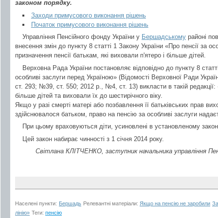
законом порядку.
Заходи примусового виконання рішень
Початок примусового виконання рішень
Управління Пенсійного фонду України у
Бершадському
районі по
внесення змін до пункту 8 статті 1 Закону України «Про пенсії за о
призначення пенсії батькам, які виховали п'ятеро і більше дітей.
Верховна Рада України постановляє відповідно до пункту 8 статті
особливі заслуги перед Україною» (Відомості Верховної Ради України
ст. 293; №39, ст. 550; 2012 р., №4, ст. 13) викласти в такій редакції
більше дітей та виховали їх до шестирічного віку.
Якщо у разі смерті матері або позбавлення її батьківських прав вих
здійснювалося батьком, право на пенсію за особливі заслуги надає
При цьому враховуються діти, усиновлені в установленому зако
Цей закон набирає чинності з 1 січня 2014 року.
Світлана КЛІТЧЕНКО, заступник начальника управління Пен
Населені пункти:
Бершадь
Релевантні матеріали:
Якщо на пенсію не заробили
За
лінію»
Теги:
пенсію