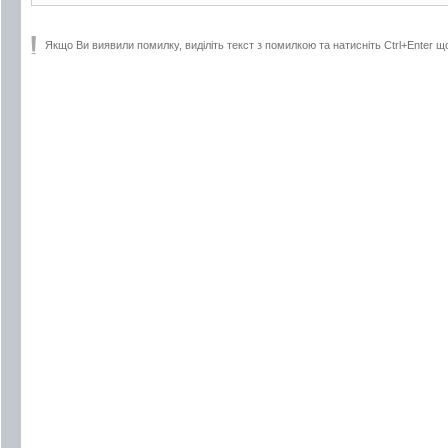
Якщо Ви виявили помилку, виділіть текст з помилкою та натисніть Ctrl+Enter щ