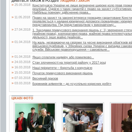
ДИВІТЬСЯ ТАКОЖ В РОЗДІЛІ
ЛЮДИНА І ЗАКОН
»
25.05.2018
Конституцією України не лише визначене широке коло прав громадян
реалізації. Однією з таких гарантій є право на захист суб’єктивни
Найбільш повному здійсненню права...
»
11.05.2018
Право на захист та законні інтереси громадян гарантоване Конст
проявляється у наданні юридичної допомоги громадянам і юридич
представництва. Під представництвом у виконавчому...
»
27.04.2018
1. Заходами примусового виконання рішень є: 1) звернення стягне
(майнові права), корпоративні права, майнові права інтелектуально
діяльності, інше майно (майнові...
»
01.04.2018
На жаль, незважаючи на свідоме та чесне виконання обов’язків ві
військовослужбовців, у Збройних силах України є випадки самові
служби. Військове правопорушення – самовільне...
»
01.04.2018
Якщо сплатили надміру або помилково...
»
24.03.2018
Стан злочинності на території району у 2017 році
»
16.03.2018
Наші пріоритети – боротьба з корупцією
»
15.03.2018
Початок примусового виконання рішень
»
07.03.2018
Весняний призов
»
03.03.2018
Боржників аліментів – до «суспільно корисних робіт»
ЦІКАВІ ФОТО
2 фото
6 фото
7 фото