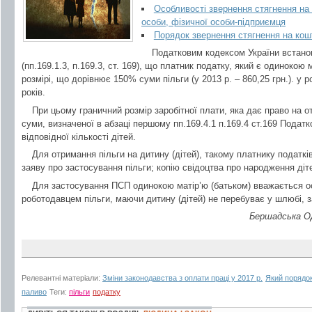
Особливості звернення стягнення на
особи, фізичної особи-підприємця
Порядок звернення стягнення на кош
Податковим кодексом України встан
(пп.169.1.3, п.169.3, ст. 169), що платник податку, який є одинокою
розмірі, що дорівнює 150% суми пільги (у 2013 р. – 860,25 грн.). у 
років.
При цьому граничний розмір заробітної плати, яка дає право на 
суми, визначеної в абзаці першому пп.169.4.1 п.169.4 ст.169 Податков
відповідної кількості дітей.
Для отримання пільги на дитину (дітей), такому платнику податкі
заяву про застосування пільги; копію свідоцтва про народження діт
Для застосування ПСП одинокою матір’ю (батьком) вважається о
роботодавцем пільги, маючи дитину (дітей) не перебуває у шлюбі, з
Бершадська ОД
Релевантні матеріали:
Зміни законодавства з оплати праці у 2017 р.
Який порядок
паливо
Теги:
пільги
податку