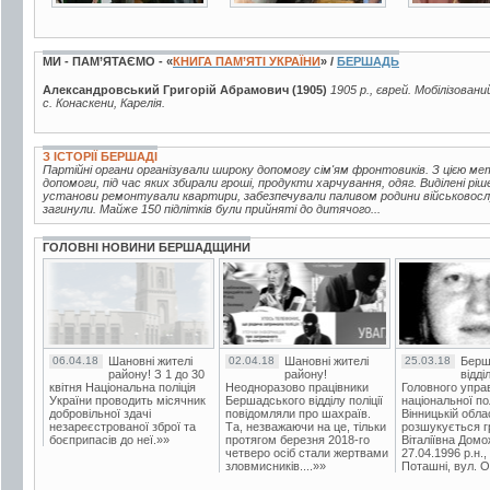
МИ - ПАМ’ЯТАЄМО - «
КНИГА ПАМ’ЯТІ УКРАЇНИ
» /
БЕРШАДЬ
Александровський Григорій Абрамович (1905)
1905 р., єврей. Мобілізовани
с. Конаскени, Карелія.
З ІСТОРІЇ БЕРШАДІ
Партійні органи організували широку допомогу сім'ям фронтовиків. З цією м
допомоги, під час яких збирали гроші, продукти харчування, одяг. Виділені р
установи ремонтували квартири, забезпечували паливом родини військовослу
загинули. Майже 150 підлітків були прийняті до дитячого...
ГОЛОВНІ НОВИНИ БЕРШАДЩИНИ
06.04.18
Шановні жителі
02.04.18
Шановні жителі
25.03.18
Берш
району! З 1 до 30
району!
відді
квітня Національна поліція
Неодноразово працівники
Головного упра
України проводить місячник
Бершадського відділу поліції
національної пол
добровільної здачі
повідомляли про шахраїв.
Вінницькій обла
незареєстрованої зброї та
Та, незважаючи на це, тільки
розшукується гр
боєприпасів до неї.»»
протягом березня 2018-го
Віталіївна Домо
четверо осіб стали жертвами
27.04.1996 р.н.,
зловмисників....»»
Поташні, вул. Ос