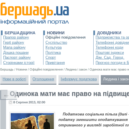
БЕРШАДЩИНА
НОВИНИ
ДОВІДНИКИ
Прапор району
Офіційні повідомлення
Підприємства та ор
Герб району
Суспільство
Телефонні довідни
Мапа району
Культура
Телефонні коди
Дошка пошани
Політика
Поштові індекси
Паспорт району
Спорт
Дім. Сад. Город.
Сторінками історії
Привітання
Прогноз погоди в 
Бершадь
/
Новини
/
Офіційні повідомлення
/
Людина і закон
/
Одинока мати має право н
Нове в роботі
Оголошення
Інформує податкова
Людина і зако
Одинока мати має право на підвище
←
8 Серпня 2013, 02:00
Податкова соціальна пільга (далі
податку зменшити оподаткування з
отриманого у вигляді заробітної п