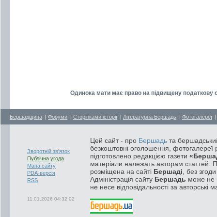
Одинока мати має право на підвищену податкову с
Бершадщина
|
Форуми
|
Сторінками історії
|
Літературна Бершадь
|
Фотогалереї
Цей сайт - про
Бершадь
та бершадський
безкоштовні оголошення, фотогалереї р
Зворотній зв'язок
підготовлено редакцією газети
«Берша
Публічна угода
матеріали належать авторам статтей. 
Мапа сайту
розміщена на сайті
Бершаді
, без згод
PDA-версія
Адміністрація сайту
Бершадь
може не п
RSS
не несе відповідальності за авторські м
11.01.2026 04:32:02