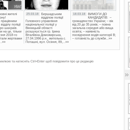
овні жителі
25.03.18
Бершадським
18.03.18
ВИМОГИ ДО
ону!
відділом поліції
КАНДИДАТІВ: –
 працівники
Головного управління
громадянство України; – вік
ідділу поліції
національної поліції у
від 20 до 35 років; – повна
ро шахраїв.
Вінницькій області
загальна середня або вища
и на це, тільки
розшукується гр. Ірина
освіта; – наявність
зня 2018-го
Віталіївна Доможирська,
посвідчення водія категорії В;
стали жертвами
27.04.1996 р.н., жителька с.
– готовність до служби...»»
..»»
Поташні, вул. Осіння, 89,...»»
милкою та натисніть Ctrl+Enter щоб повідомити про це редакцію