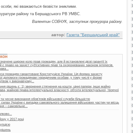
 особи, які вважаються безвісти зниклими.
окуратури району та Бершадського РВ УМВС.
Валентин СОБЧУК, заступник прокурора району.
автор:
Газета "Бершадський край"
АКОН
начене широке коло прав громадян, але й встановлені дієві гарантії їх
тій є право на захист суб’єктивних прав та охоронюваних законом інтересів.
ава...
реси громадян гарантоване Конституцією України. Ця форма захисту
ої допомоги громадянам і юридичним особам, у тому числі у формі
цтвом у виконавчому...
ня рішень є: 1) звернення стягнення на кошти, цінні папери, інше майно
ава, майнові права інтелектуальної власності, об’єкти інтелектуальної, творчої
.
та чесне виконання обов’язків військової служби більшістю
 силах України є випадки самовільного залишення військових частин чи місць
ня – самовільне...
лково...
йону у 2017 році
рупцією
 рішень