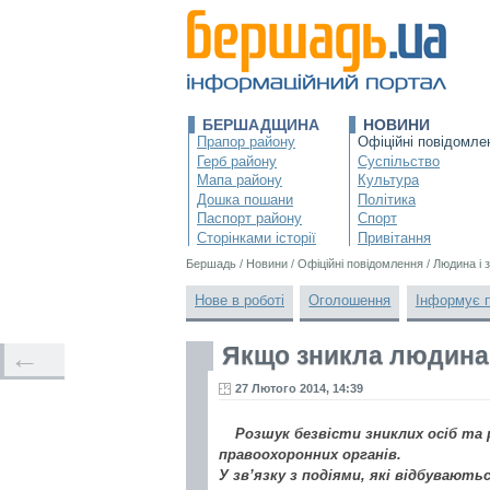
БЕРШАДЩИНА
НОВИНИ
Прапор району
Офіційні повідомле
Герб району
Суспільство
Мапа району
Культура
Дошка пошани
Політика
Паспорт району
Спорт
Сторінками історії
Привітання
Бершадь
/
Новини
/
Офіційні повідомлення
/
Людина і 
Нове в роботі
Оголошення
Інформує 
Якщо зникла людина
←
27 Лютого 2014, 14:39
Розшук безвісти зниклих осіб та
правоохоронних органів.
У зв’язку з подіями, які відбувають