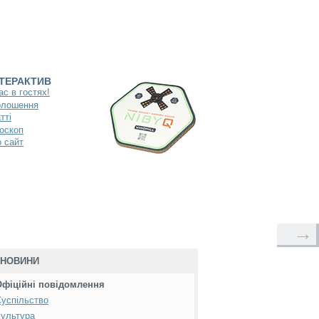
НТЕРАКТИВ
ас в гостях!
олошення
тті
оскоп
 сайт
→
НОВИНИ
Офіційні повідомлення
успільство
ультура