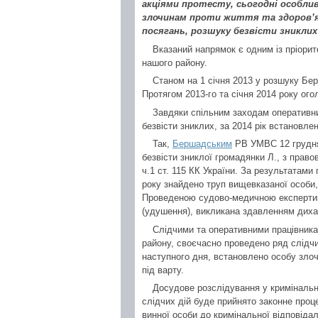
акціями протесту, сьогодні особлив
злочинам проти життя та здоров’я 
посягань, розшуку безвісти зниклих 
Вказаний напрямок є одним із пріорит
нашого району.
Станом на 1 січня 2013 у розшуку Бер
Протягом 2013-го та січня 2014 року ого
Завдяки спільним заходам оперативним
безвісти зниклих, за 2014 рік встановл
Так,
Бершадським
РВ УМВС 12 грудня
безвісти зниклої громадянки Л., з прав
ч.1 ст. 115 КК України. За результатами
року знайдено труп вищевказаної особи,
Проведеною судово-медичною експертизо
(удушення), викликана здавленням диха
Слідчими та оперативними працівникам
району, своєчасно проведено ряд слідчи
наступного дня, встановлено особу злочи
під варту.
Досудове розслідування у кримінальн
слідчих дій буде прийнято законне про
винної особи до кримінальної відповідал