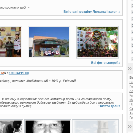
ьно корисних робіт»
Всі статті розділу
Людина і закон
»
3 фото
15 фото
Всі фотогалереї »
ЇНИ
» /
КОШАРИНЦІ
Б
країнець, селянин. Мобілізований в 1941 р. Рядовий.
Би
Гл
За
Кр
. В одному з жорстоких боїв він, командир роти 134-го танкового полку,
Ма
абезпечивши виконання бойового завдання. За цей подвиг йому присвоєно
П
азвано одну з вулиць.
Читати далі »
Ст
Ти
Гр