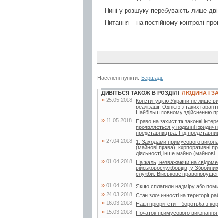
Нині у розшуку перебувають лише дві
Питання – на постійному контролі пр
Населені пункти:
Бершадь
ДИВІТЬСЯ ТАКОЖ В РОЗДІЛІ
ЛЮДИНА І З
»
25.05.2018
Конституцією України не лише виз
реалізації. Однією з таких гаран
Найбільш повному здійсненню пр
»
11.05.2018
Право на захист та законні інте
проявляється у наданні юридичн
представництва. Під представни
»
27.04.2018
1. Заходами примусового виконан
(майнові права), корпоративні пр
діяльності, інше майно (майнові..
»
01.04.2018
На жаль, незважаючи на свідоме 
військовослужбовців, у Збройних
служби. Військове правопорушен
»
01.04.2018
Якщо сплатили надміру або поми
»
24.03.2018
Стан злочинності на території ра
»
16.03.2018
Наші пріоритети – боротьба з ко
»
15.03.2018
Початок примусового виконання