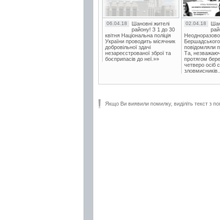
06.04.18
Шановні жителі
02.04.18
Шан
району! З 1 до 30
рай
квітня Національна поліція
Неодноразово
України проводить місячник
Бершадського в
добровільної здачі
повідомляли п
незареєстрованої зброї та
Та, незважаюч
боєприпасів до неї.»»
протягом бере
четверо осіб 
зловмисників..
Якщо Ви виявили помилку, виділіть текст з по