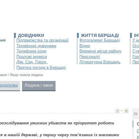
ДОВІДНИКИ
ЖИТТЯ БЕРШАДІ
І
ння
Підприємства та організації
Фотогалереї Бершаді
У н
Телефонні довідники
Відео
Ог
Телефонні коди
Визначні місця району
Ста
Поштові індекси
Персоналії
Гор
Дім. Сад. Город.
Літературна Бершадь
Про
Прогноз погоди в Бершаді
закон
/
Якщо зникла людина
податкова
Людина і закон
0
 розслідування умисних убивств як пріоритет роботи
С
ся в нашій державі, у першу чергу пов’язаних із масовими
К