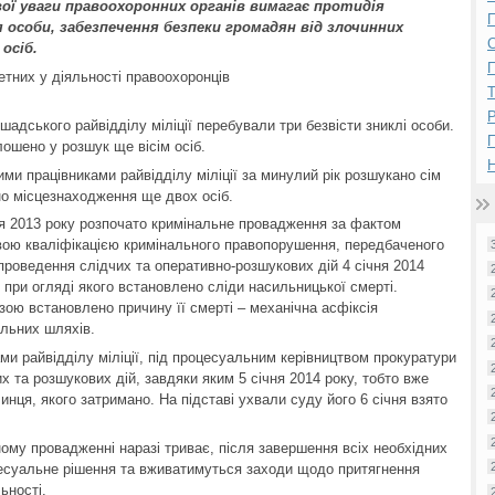
ої уваги правоохоронних органів вимагає протидія
П
особи, забезпечення безпеки громадян від злочинних
осіб.
П
етних у діяльності правоохоронців
Р
шадського райвідділу міліції перебували три безвісти зниклі особи.
лошено у розшук ще вісім осіб.
Н
и працівниками райвідділу міліції за минулий рік розшукано сім
ено місцезнаходження ще двох осіб.
 2013 року розпочато кримінальне провадження за фактом
овою кваліфікацією кримінального правопорушення, передбаченого
 проведення слідчих та оперативно-розшукових дій 4 січня 2014
 при огляді якого встановлено сліди насильницької смерті.
ю встановлено причину її смерті – механічна асфіксія
льних шляхів.
и райвідділу міліції, під процесуальним керівництвом прокуратури
х та розшукових дій, завдяки яким 5 січня 2014 року, тобто вже
нця, якого затримано. На підставі ухвали суду його 6 січня взято
ому провадженні наразі триває, після завершення всіх необхідних
цесуальне рішення та вживатимуться заходи щодо притягнення
ьності.