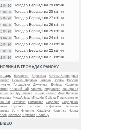
Погода у Бершаді на 29 квітня
29.04.20
Погода у Бершаді на 28 квітня
28.04.20
Погода у Бершаді на 27 квітня
27.04.20
Погода у Бершаді на 26 квітня
26.04.20
Погода у Бершаді на 25 квітня
25.04.20
Погода у Бершаді на 24 квітня
24.04.20
Погода у Бершаді на 23 квітня
23.04.20
Погода у Бершаді на 22 квітня
22.04.20
Погода у Бершаді на 21 квітня
21.04.20
НОВИНИ В ГРОМАДАХ РАЙОНУ
ершадь
Баланівка
Березівка
Берізки-Бершадські
рлівка
Велика Киріївка
Війтівка
Вовчок
Ворони
инське
Голдашівка
Джулинка
Дяківка
Жорняки
вітне
Зелений Гай
Кавкули
Кидрасівка
Кошаринці
асносілка
Крушинівка
Лісниче
Лугова
Мала Киріївка
ньківка
Михайлівка
М'якохід
Осіївка
Партизанське
оташня
П'ятківка
Романівка
Серебрія
Серединка
авки
Сумівка
Тартаки
Теофилівка
Тернівка
рлівка
Устя
Флорино
Хмарівка
Чернятка
Чорна
ебля
Шляхова
Шумилів
Яланець
ВІДЕО