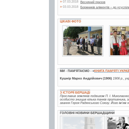
»
07.03.2018
Весняний призов
»
03.03.2018
Боржників аліментів – до «суспіл
ЦІКАВІ ФОТО
3 фото
5 фото
МИ - ПАМ’ЯТАЄМО - «
КНИГА ПАМ’ЯТІ УКРА
Кушнір Марко Андрійович (1906)
1906 р., у
З ІСТОРІЇ БЕРШАДІ
Прославив земляків подвигом П. І. Миколаєнко
особисто знищив кілька танків противника, з
звання Героя Радянського Союзу. Його ім'ям н
ГОЛОВНІ НОВИНИ БЕРШАДЩИНИ