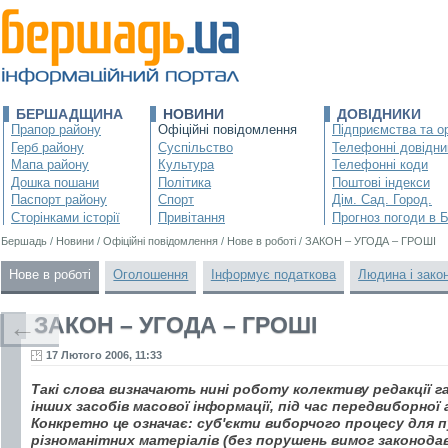
БЕРШАДЩИНА
НОВИНИ
ДОВІДНИКИ
Прапор району
Офіційні повідомлення
Підприємства та ор
Герб району
Суспільство
Телефонні довідни
Мапа району
Культура
Телефонні коди
Дошка пошани
Політика
Поштові індекси
Паспорт району
Спорт
Дім. Сад. Город.
Сторінками історії
Привітання
Прогноз погоди в 
Бершадь
/
Новини
/
Офіційні повідомлення
/
Нове в роботі
/
ЗАКОН – УГОДА – ГРОШІ
Нове в роботі
Оголошення
Інформує податкова
Людина і зако
ЗАКОН – УГОДА – ГРОШІ
←
17 Лютого 2006, 11:33
Такі слова визначають нині роботу колективу редакції г
інших засобів масової інформації, під час передвиборної а
Конкретно це означає: суб'єкти виборчого процесу для пу
різноманітних матеріалів (без порушень вимог законодав