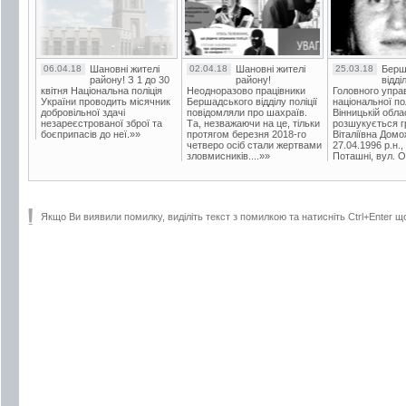
06.04.18
Шановні жителі
02.04.18
Шановні жителі
25.03.18
Берш
району! З 1 до 30
району!
відді
квітня Національна поліція
Неодноразово працівники
Головного упра
України проводить місячник
Бершадського відділу поліції
національної пол
добровільної здачі
повідомляли про шахраїв.
Вінницькій обла
незареєстрованої зброї та
Та, незважаючи на це, тільки
розшукується гр
боєприпасів до неї.»»
протягом березня 2018-го
Віталіївна Домо
четверо осіб стали жертвами
27.04.1996 р.н.,
зловмисників....»»
Поташні, вул. Ос
Якщо Ви виявили помилку, виділіть текст з помилкою та натисніть Ctrl+Enter щ