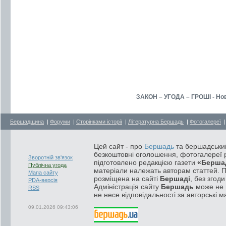
ЗАКОН – УГОДА – ГРОШІ - Нов
Бершадщина
|
Форуми
|
Сторінками історії
|
Літературна Бершадь
|
Фотогалереї
Цей сайт - про
Бершадь
та бершадський
безкоштовні оголошення, фотогалереї р
Зворотній зв'язок
підготовлено редакцією газети
«Берша
Публічна угода
матеріали належать авторам статтей. 
Мапа сайту
розміщена на сайті
Бершаді
, без згод
PDA-версія
Адміністрація сайту
Бершадь
може не п
RSS
не несе відповідальності за авторські м
09.01.2026 09:43:06