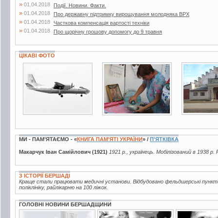
»
01.04.2018
Події. Новини. Факти.
»
01.04.2018
Про державну підтримку вирощування молодняка ВРХ
»
01.04.2018
Часткова компенсація вартості техніки
»
01.04.2018
Про щорічну грошову допомогу до 9 травня
ЦІКАВІ ФОТО
8 фото
6 фото
5 фото
МИ - ПАМ’ЯТАЄМО - «
КНИГА ПАМ’ЯТІ УКРАЇНИ
» /
П'ЯТКІВКА
Макарчук Іван Самійлович (1921)
1921 р., українець. Мобілізований в 1938 р.
З ІСТОРІЇ БЕРШАДІ
Краще стали працювати медичні установи. Відбудовано фельдшерські пункти
поліклініку, райлікарню на 100 ліжок.
ГОЛОВНІ НОВИНИ БЕРШАДЩИНИ