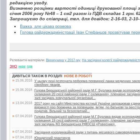
редакцією угоду.
Визначено розцінки вартості одиниці друкованої площі з
січня 2006 року №48 – 1 см2 разом із ПДВ складає 1 грн. 6
Запрошуємо до співпраці, тел. для довідок: 2-16-03, 2-10-
Важка, але цікава розмова
Голова райдержадміністрації Іван Стефанцов прозвітував пер
Релевантні матеріали:
Вінниччина у 2017-му
На засіданні колегії райдержадмініст
ЗНО
нкре
пдв
ДИВІТЬСЯ ТАКОЖ В РОЗДІЛІ
НОВЕ В РОБОТІ
»
15.06.2018
У цьому році розпочата реформа первинної ланки медичних закла
сімейних лікарів.
»
15.06.2018
Голова Бершадської районної ради М.Г. Бурлака видав розпорядж
скликання 20 сесії районної ради 7 скликання», пленарне засіданн
залі засідань комунальної організації...
»
13.04.2018
2017 року на сайті Міністерства юстиції України запрацював єдин
відомості про боржника за прізвищем, ім’ям, по батькові та реєс
податків. Вільний та безоплатний...
»
07.04.2018
Голова Бершадської районної ради М.Г.Бурлака видав розпорядже
скликання 19 сесії районної ради 7 скликання», пленарне засіданн
залі засідань КО Бершадська РДЮСШ «Ровесник».
»
07.04.2018
Засідання координаційної ради з питань місцевого самоврядуван
»
07.04.2018
Юридичний практикум