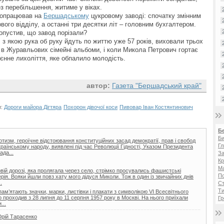
ез перебільшення, житиме у віках.
ропрацював на
Бершадському
цукровому заводі: спочатку змінним
ого відділу, а останні три десятки літ – головним бухгалтером.
опустив, що завод порізали?
з якою рука об руку йдуть по життю уже 57 років, виховали трьох
 Є в Журавльових сімейні альбоми, і коли Микола Петрович гортає
єнне лихоліття, яке обпалило молодість.
автор:
Газета "Бершадський край"
и:
Дороги майора Дігтяра
Похорон дівочої коси
Пивовар Іван Костянтинович
Б
Би
отизм, героїчне відстоювання конституційних засад демократії, прав і свобод
Гл
раїнському народу, виявлені під час Революції Гідності, Указом Президента
ада...
За
Кр
Ма
овій дорозі, яка пролягала через село, стрімко просувались фашистські
П
лерія. Вояки йшли повз хату мого дідуся Миколи. Тож в один із звичайних днів
.
Ст
Ти
ам’ятають значки, марки, листівки і плакати з символікою VI Всесвітнього
о проходив з 28 липня до 11 серпня 1957 року в Москві. На нього приїхали
Гр
...
Юрій Тарасенко