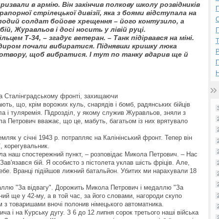
ризвали в армію. Він закінчив полкову школу розвідників
П
рапорної стрілецької дивізії, яка з боями відступала на
лодий солдат бойове хрещення – його контузило, а
ій, Журавльов і досі носить у лівій руці.
П
ьцем Т-34, – згадує ветеран. – Танк підірвався на міні.
андиром почали вибиратися. Піднявши кришку люка
Р
ї отвору, щоб вибратися. І тут по танку вдарив ще й
Н
а Сталінградському фронті, захищаючи
ють, що, крім ворожих куль, снарядів і бомб, радянських бійців
а і туляремія. Підрозділ, у якому служив Журавльов, зняли з
ола Петрович вважає, що це, мабуть, багатьом із них врятувало
ляк у січні 1943 р. потрапляє на Калінінський фронт. Тепер він
ї, корегувальник.
ала наш спостережний пункт, – розповідає Микола Петрович. – Нас
Зав'язався бій. Я особисто з пістолета уклав шість фріців. Але,
ебе. Вранці підійшов лижний батальйон. Убитих ми нарахували 18
ллю "За відвагу". Дорожить Микола Петрович і медаллю "За
ний ще у 42-му, а в той час, за його словами, нагороди скупо
м з товаришами вночі полонив німецького автоматника.
а і на Курську дугу. З 6 до 12 липня сорок третього наші війська