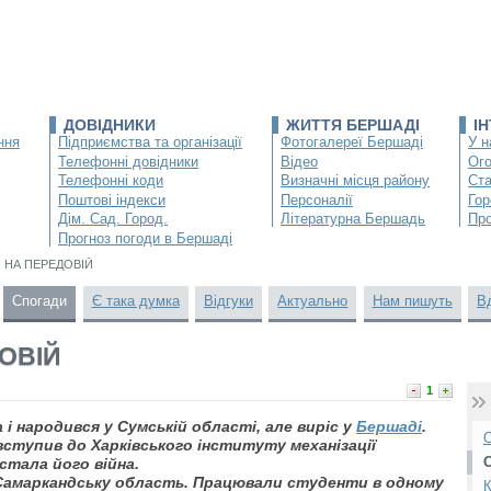
ДОВІДНИКИ
ЖИТТЯ БЕРШАДІ
І
ння
Підприємства та організації
Фотогалереї Бершаді
У н
Телефонні довідники
Відео
Ог
Телефонні коди
Визначні місця району
Ста
Поштові індекси
Персоналії
Гор
Дім. Сад. Город.
Літературна Бершадь
Про
Прогноз погоди в Бершаді
 НА ПЕРЕДОВІЙ
Спогади
Є така думка
Відгуки
Актуально
Нам пишуть
В
ОВІЙ
1
 народився у Сумській області, але виріс у
Бершаді
.
О
 вступив до Харківського інституту механізації
стала його війна.
 Самаркандську область. Працювали студенти в одному
К