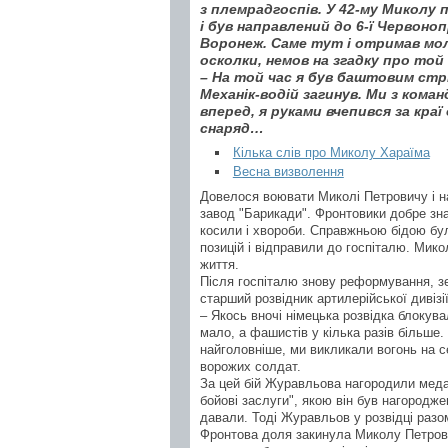
з племрадгоспів. У 42-му Миколу п
і був направлений до 6-ї Червоноп
Воронеж. Саме тут і отримав мо
осколки, немов на згадку про той б
– На той час я був баштовим стріл
Механік-водій загинув. Ми з ком
вперед, я руками вчепився за кра
снаряд…
Кілька слів про Миколу Хараїма
Весна визволення
Довелося воювати Миколі Петровичу і н
завод "Барикади". Фронтовики добре зна
косили і хвороби. Справжньою бідою бул
позицій і відправили до госпіталю. Мик
життя.
Після госпіталю знову реформування, зем
старший розвідник артилерійської дивізі
– Якось вночі німецька розвідка блокув
мало, а фашистів у кілька разів більше. 
найголовніше, ми викликали вогонь на с
ворожих солдат.
За цей бій Журавльова нагородили меда
бойові заслуги", якою він був нагородже
давали. Тоді Журавльов у розвідці разо
Фронтова доля закинула Миколу Петрович