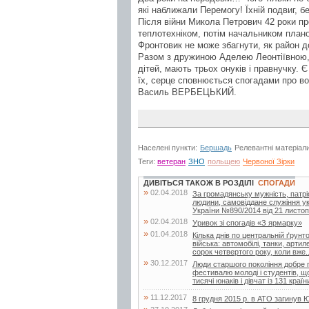
які наближали Перемогу! Їхній подвиг, б
Після війни Микола Петрович 42 роки п
теплотехніком, потім начальником планов
Фронтовик не може збагнути, як район д
Разом з дружиною Аделею Леонтіївною, 
дітей, мають трьох онуків і правнучку.
їх, серце сповнюється спогадами про во
Василь ВЕРБЕЦЬКИЙ.
Населені пункти:
Бершадь
Релевантні матеріал
Теги:
ветеран
ЗНО
польщею
Червоної Зірки
ДИВІТЬСЯ ТАКОЖ В РОЗДІЛІ
СПОГАДИ
»
02.04.2018
За громадянську мужність, патрі
людини, самовіддане служіння ук
України №890/2014 від 21 листоп
»
02.04.2018
Уривок зі спогадів «З ярмарку»
»
01.04.2018
Кілька днів по центральній ґрунт
війська: автомобілі, танки, арти
сорок четвертого року, коли вже..
»
30.12.2017
Люди старшого покоління добре п
фестивалю молоді і студентів, щ
тисячі юнаків і дівчат із 131 країни
»
11.12.2017
8 грудня 2015 р. в АТО загинув 