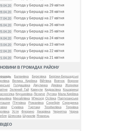
Погода у Бершаді на 29 квітня
29.04.20
Погода у Бершаді на 28 квітня
28.04.20
Погода у Бершаді на 27 квітня
27.04.20
Погода у Бершаді на 26 квітня
26.04.20
Погода у Бершаді на 25 квітня
25.04.20
Погода у Бершаді на 24 квітня
24.04.20
Погода у Бершаді на 23 квітня
23.04.20
Погода у Бершаді на 22 квітня
22.04.20
Погода у Бершаді на 21 квітня
21.04.20
НОВИНИ В ГРОМАДАХ РАЙОНУ
ершадь
Баланівка
Березівка
Берізки-Бершадські
рлівка
Велика Киріївка
Війтівка
Вовчок
Ворони
инське
Голдашівка
Джулинка
Дяківка
Жорняки
вітне
Зелений Гай
Кавкули
Кидрасівка
Кошаринці
асносілка
Крушинівка
Лісниче
Лугова
Мала Киріївка
ньківка
Михайлівка
М'якохід
Осіївка
Партизанське
оташня
П'ятківка
Романівка
Серебрія
Серединка
авки
Сумівка
Тартаки
Теофилівка
Тернівка
рлівка
Устя
Флорино
Хмарівка
Чернятка
Чорна
ебля
Шляхова
Шумилів
Яланець
ВІДЕО