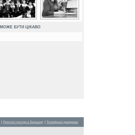
МОЖЕ БУТИ ЦІКАВО
|
Прогноз погоди в Бершаді
|
Телефонні довідники