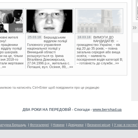
овні жителі
25.03.18
Бершадським
18.03.18
ВИМОГИ ДО
ону!
відділом поліції
КАНДИДАТІВ: –
 працівники
Головного управління
громадянство України; – вік
ідділу поліції
національної поліції у
від 20 до 35 років; – повна
ро шахраїв.
Вінницькій області
загальна середня або вища
и на це, тільки
розшукується гр. Ірина
освіта; – наявність
зня 2018-го
Віталіївна Доможирська,
посвідчення водія категорії В;
стали жертвами
27.04.1996 р.н., жителька с.
– готовність до служби...»»
..»»
Поташні, вул. Осіння, 89,...»»
милкою та натисніть Ctrl+Enter щоб повідомити про це редакцію
ДВА РОКИ НА ПЕРЕДОВІЙ - Спогади -
www.bershad.ua
ратурна Бершадь
|
Фотогалереї
|
Новини
|
Довідники
|
Визначні місця
|
У нас в гостях!