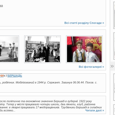
ма
Всі статті розділу
Спогади
»
2 фото
10 фото
Всі фотогалереї »
ЇНИ
» /
БЕРШАДЬ
ць, робітник. Мобілізований в 1944 р. Сержант. Загинув 06.06.44. Похов. с.
сло політичне та економічне значення Бершаді в губернії. 1922 року
у. Тепер у місті працювало чотири школи, два лікнепи, клуб, районна
ання: в лікарні працювали 17 медпрацівників. Трудівники Бершаді в складних
и всіляко...
Читати далі »