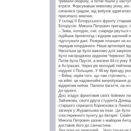
тримали оборону, а потім пішли у насту
втрати. Форсувавши невелику річку, він
сипалися градом, від вибухів здригалас
присипало землею.
У складі ІІ Білоруського фронту старш
Білорусію. Микола Петрович пригадує, я
– Зима, холодно, сніг, снаряди рвуться
підійшов бронепоїзд і відкрив шалений во
підготувати дані. Розкрив планшет на ко
передав координати. Наша артилерія вда
Наскільки це було важливо для закріпле
було нагороджено орденом Червоної Зір
Потім була Прусія, а восени 44-го рок
в Астрахані. Через рік молодий лейтен
кордоні з Польщею. У 46-му бригаду ро
– Війна, окрім того, що там стріляють,
на війні, це надзвичайні випробування д
відкритим небом. Палили багаття, на ні
до одного.
Досі згадує фронтовик своїх бойових по
Зайчикова, свого друга студента Донець
старшого сержанта Корнюхова із Ленінгр
загинув у Журавльова на очах. Це було н
спостережного пункту до батареї. Снай
Микола Петрович разом з майором Антад
доставив його до санчастини.
Два роки на передовій… Чого тільки не 