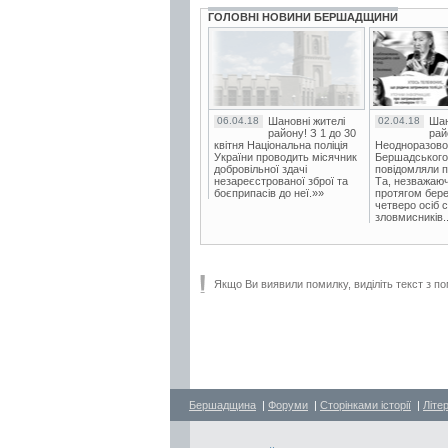
ГОЛОВНІ НОВИНИ БЕРШАДЩИНИ
06.04.18
Шановні жителі
02.04.18
Шан
району! З 1 до 30
рай
квітня Національна поліція
Неодноразово
України проводить місячник
Бершадського в
добровільної здачі
повідомляли п
незареєстрованої зброї та
Та, незважаюч
боєприпасів до неї.»»
протягом бере
четверо осіб 
зловмисників..
Якщо Ви виявили помилку, виділіть текст з по
Бершадщина
|
Форуми
|
Сторінками історії
|
Літе