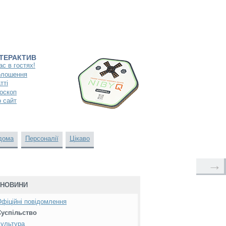
НТЕРАКТИВ
ас в гостях!
олошення
тті
оскоп
 сайт
дома
Персоналії
Цікаво
→
НОВИНИ
фіційні повідомлення
Суспільство
ультура