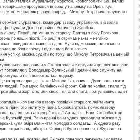
п. Запам'яталися Журавльову жорстокі, кровопролитні бої, великі
 з товаришами просувався вперед у напрямку на Орел. Кулі
я земля. Неподалік рвонув снаряд, і Миколу Петровича оглушило і
ий сержант Журавльов, командир взводу управління, визволяв
к форсували Дніпро в районі Рогачова і Жлобіна.
 на льоду. Перейшли ми на ту сторону. Раптом з боку Рогачова
гонь по нашій піхоті. По рації я отримав наказ – негайно
лінах і швиденько взявся за діло. Руки підморозив, але вчасно
рила по бронепоїзду і відтіснила його вогнем.
ння успіху, можна судити по тому, що Миколу Петровича за цей бій
ки.
у Журавльова направили у Сталінградське артучилище, розташоване
ант потрапляє у Володимир-Волинський і деякий час служить на
зформували і він повертається додому.
 – це каторжна праця, – каже Микола Петрович. – Дуже важко жити
ля людей. Пригадую Калінінський фронт. Сніг по коліна, спали під
ч розгрібали жар, стелили хвою і лягали спати, притулившись один
братимів – командира взводу розвідки старшого лейтенанта
кого гірничого інституту Івана Скоробагатова, помкомвзводу
ада, начальника артилерії дивізії Антадзе… Ваня Скоробагатов
а Курській дузі. Рано-вранці вони удвох проводили зв'язок від
перська куля обірвала життя молодого солдата… А одного разу
зе потрапив під обстріл. Офіцера було поранено, і Журавльов
бувало за цей довгий час! Скільки довелося пережити солдатам,