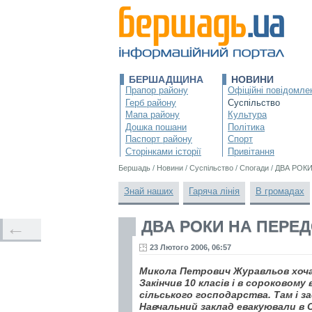
БЕРШАДЩИНА
НОВИНИ
Прапор району
Офіційні повідомле
Герб району
Суспільство
Мапа району
Культура
Дошка пошани
Політика
Паспорт району
Спорт
Сторінками історії
Привітання
Бершадь
/
Новини
/
Суспільство
/
Спогади
/
ДВА РОКИ
Знай наших
Гаряча лінія
В громадах
ДВА РОКИ НА ПЕРЕД
←
23 Лютого 2006, 06:57
Микола Петрович Журавльов хоча і
Закінчив 10 класів і в сороковому
сільського господарства. Там і за
Навчальний заклад евакуювали в