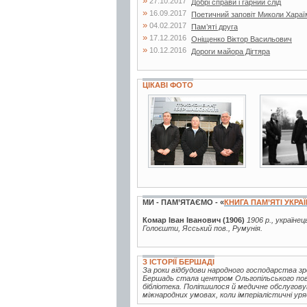
»
27.10.2017
Добрі справи і гарний слід
»
16.09.2017
Поетичний заповіт Миколи Хараї
»
04.02.2017
Пам’яті друга
»
17.12.2016
Оніщенко Віктор Васильович
»
10.12.2016
Дороги майора Дігтяра
ЦІКАВІ ФОТО
3 фото
2 фото
МИ - ПАМ’ЯТАЄМО - «
КНИГА ПАМ’ЯТІ УКРА
Комар Іван Іванович (1906)
1906 р., україне
Голоєшти, Ясський пов., Румунія.
З ІСТОРІЇ БЕРШАДІ
За роки відбудови народного господарства зро
Бершадь стала центром Ольгопільського повіт
бібліотека. Поліпшилося й медичне обслуговув
міжнародних умовах, коли імперіалістичні уряд