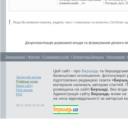
зловмисників....»»
Поташні, вул. Ос
Якщо Ви виявили помилку, виділіть текст з помилкою та натисніть Ctrl+Enter щ
Децентралізація державної влади та формування дієвого мі
Бершадщина
|
Форуми
|
Сторінками історії
|
Літературна Бершадь
|
Фотогалереї
Цей сайт - про
Бершадь
та бершадський
безкоштовні оголошення, фотогалереї р
Зворотній зв'язок
підготовлено редакцією газети
«Берша
Публічна угода
матеріали належать авторам статтей. 
Мапа сайту
розміщена на сайті
Бершаді
, без згод
PDA-версія
Адміністрація сайту
Бершадь
може не п
RSS
не несе відповідальності за авторські м
08.01.2026 21:51:48