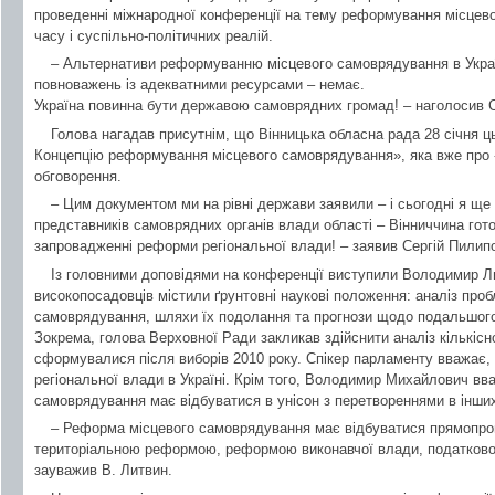
проведенні міжнародної конференції на тему реформування місцев
часу і суспільно-політичних реалій.
– Альтернативи реформуванню місцевого самоврядування в Украї
повноважень із адекватними ресурсами – немає.
Україна повинна бути державою самоврядних громад! – наголосив С
Голова нагадав присутнім, що Вінницька обласна рада 28 січня ц
Концепцію реформування місцевого самоврядування», яка вже про -
обговорення.
– Цим документом ми на рівні держави заявили – і сьогодні я ще 
представників самоврядних органів влади області – Вінниччина гото
запровадженні реформи регіональної влади! – заявив Сергій Пилип
Із головними доповідями на конференції виступили Володимир Л
високопосадовців містили ґрунтовні наукові положення: аналіз про
самоврядування, шляхи їх подолання та прогнози щодо подальшого р
Зокрема, голова Верховної Ради закликав здійснити аналіз кількісно
сформувалися після виборів 2010 року. Спікер парламенту вважає,
регіональної влади в Україні. Крім того, Володимир Михайлович в
самоврядування має відбуватися в унісон з перетвореннями в інших
– Реформа місцевого самоврядування має відбуватися прямопроп
територіальною реформою, реформою виконавчої влади, податков
зауважив В. Литвин.