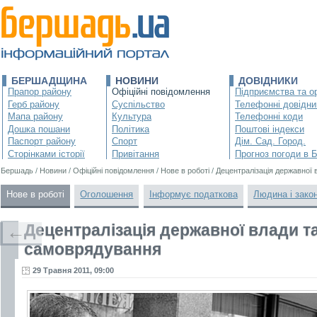
БЕРШАДЩИНА
НОВИНИ
ДОВІДНИКИ
Прапор району
Офіційні повідомлення
Підприємства та ор
Герб району
Суспільство
Телефонні довідни
Мапа району
Культура
Телефонні коди
Дошка пошани
Політика
Поштові індекси
Паспорт району
Спорт
Дім. Сад. Город.
Сторінками історії
Привітання
Прогноз погоди в 
Бершадь
/
Новини
/
Офіційні повідомлення
/
Нове в роботі
/
Децентралізація державної
Нове в роботі
Оголошення
Інформує податкова
Людина і зако
Децентралізація державної влади т
←
самоврядування
29 Травня 2011, 09:00