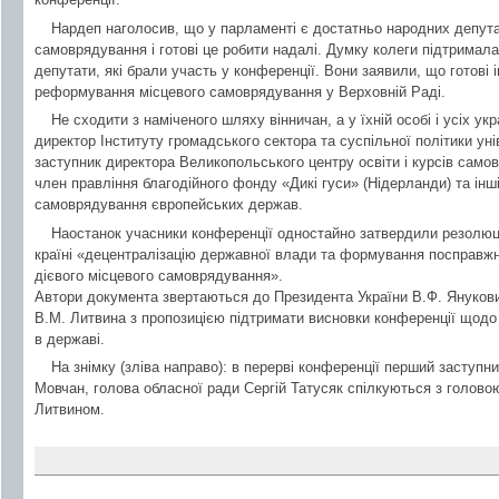
Нардеп наголосив, що у парламенті є достатньо народних депутат
самоврядування і готові це робити надалі. Думку колеги підтримала
депутати, які брали участь у конференції. Вони заявили, що готові і
реформування місцевого самоврядування у Верховній Раді.
Не сходити з наміченого шляху вінничан, а у їхній особі і усіх укр
директор Інституту громадського сектора та суспільної політики у
заступник директора Великопольського центру освіти і курсів само
член правління благодійного фонду «Дикі гуси» (Нідерланди) та інш
самоврядування європейських держав.
Наостанок учасники конференції одностайно затвердили резолюц
країні «децентралізацію державної влади та формування посправжн
дієвого місцевого самоврядування».
Автори документа звертаються до Президента України В.Ф. Янукови
В.М. Литвина з пропозицією підтримати висновки конференції щод
в державі.
На знімку (зліва направо): в перерві конференції перший заступн
Мовчан, голова обласної ради Сергій Татусяк спілкуються з голов
Литвином.