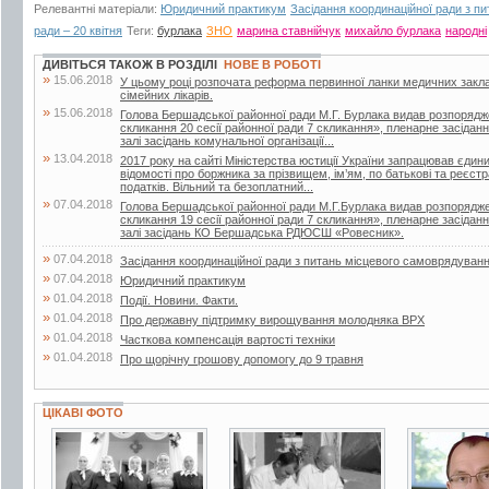
Релевантні матеріали:
Юридичний практикум
Засідання координаційної ради з п
ради – 20 квітня
Теги:
бурлака
ЗНО
марина ставнійчук
михайло бурлака
народні
ДИВІТЬСЯ ТАКОЖ В РОЗДІЛІ
НОВЕ В РОБОТІ
»
15.06.2018
У цьому році розпочата реформа первинної ланки медичних закла
сімейних лікарів.
»
15.06.2018
Голова Бершадської районної ради М.Г. Бурлака видав розпорядж
скликання 20 сесії районної ради 7 скликання», пленарне засіданн
залі засідань комунальної організації...
»
13.04.2018
2017 року на сайті Міністерства юстиції України запрацював єдин
відомості про боржника за прізвищем, ім’ям, по батькові та реєс
податків. Вільний та безоплатний...
»
07.04.2018
Голова Бершадської районної ради М.Г.Бурлака видав розпорядже
скликання 19 сесії районної ради 7 скликання», пленарне засіданн
залі засідань КО Бершадська РДЮСШ «Ровесник».
»
07.04.2018
Засідання координаційної ради з питань місцевого самоврядуван
»
07.04.2018
Юридичний практикум
»
01.04.2018
Події. Новини. Факти.
»
01.04.2018
Про державну підтримку вирощування молодняка ВРХ
»
01.04.2018
Часткова компенсація вартості техніки
»
01.04.2018
Про щорічну грошову допомогу до 9 травня
ЦІКАВІ ФОТО
2 фото
4 фото
2 фото