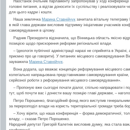
Наостанок очільник парламенту запропонував у ході конференції 
головні питання, а відтак доносити їх суспільству і реалізовувати 
для цього кадри і кошти.
Наша землячка
Марина Ставнійчук
зачитала вітальну телеграму 
в якій глава держави висловив підтримку ініціативам учасників кон
самоврядування в цілому.
Радник Президента відзначила, що Вінницька область якісно відр
позицією щодо прискорення реформи регіональної влади.
– Ідеологія публічної адміністрації наразі не сприйнята в Україні,
приємно про це говорити). У питаннях місцевого самоврядування Ві
зауважила
Марина Ставнійчук
.
Вона додала, що вважає концепцію реформування місцевого само
колегіально напрацьована представниками самоврядування країни,
серйозної роботи з реформування місцевого самоврядування».
– Пропоную вже сьогодні почати діалог, спільно напрацювати і по
тут, щоб почути вас і донести вашу позицію главі держави, – нагол
Петро Порошенко, благодійний фонд якого виступив генеральним
за перерозподіл влади на користь територіальної громади треба бо
– Хочу вірити, що наша конференція – форма демократичної, толе
владу, – сказав Петро Порошенко.
Народний депутат Григорій Калетнік висловив думку, яка стала в
конференції.