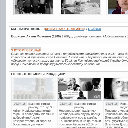
МИ - ПАМ’ЯТАЄМО - «
КНИГА ПАМ’ЯТІ УКРАЇНИ
» /
ОСІЇВКА
Борисюк Антон Фокович (1909)
1909 р., українець, селянин. Мобілізований в 
З ІСТОРІЇ БЕРШАДІ
Славною традицією став зв'язок з трудівниками соціалістичних ланів - вже 
колгоспом «Перемога» села Поташні. Серед інших бершадських підприємств,
«Сільгосптехніки», якому на честь 50-річчя Комуністичної партії України бу
праці. Самовіддана праця здруженого колективу об'єднання...
ГОЛОВНІ НОВИНИ БЕРШАДЩИНИ
06.04.18
Шановні жителі
02.04.18
Шановні жителі
25.03.18
Берш
району! З 1 до 30
району!
відді
квітня Національна поліція
Неодноразово працівники
Головного упра
України проводить місячник
Бершадського відділу поліції
національної пол
добровільної здачі
повідомляли про шахраїв.
Вінницькій обла
незареєстрованої зброї та
Та, незважаючи на це, тільки
розшукується гр
боєприпасів до неї.»»
протягом березня 2018-го
Віталіївна Домо
четверо осіб стали жертвами
27.04.1996 р.н.,