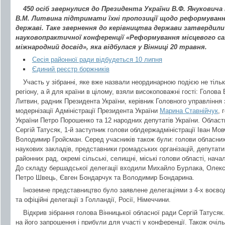
450 осіб звернулися до Президента України В.Ф. Януковича
В.М. Литвина підтримати їхні пропозиції щодо реформуванн
державі. Таке звернення до керівництва держави затвердили
науковопрактичної конференції «Реформування місцевого с
міжнародний досвід», яка відбулася у Вінниці 20 травня.
Сесія районної ради відбудеться 10 липня
Єдиний реєстр боржників
Участь у зібранні, яке вже назвали неординарною подією не тіль
регіону, а й для країни в цілому, взяли високоповажні гості: Голо
Литвин, радник Президента України, керівник Головного управління 
модернізації Адміністрації Президента України
Марина Ставнійчук
, 
України Петро Порошенко та 12 народних депутатів України. Област
Сергій Татусяк, 1-й заступник голови облдержадміністрації Іван Мов
Володимир Гройсман. Серед учасників також були: голови обласних
наукових закладів, представники громадських організацій, депутати
районних рад, окремі сільські, селищні, міські голови області, нач
До складу бершадської делегації входили Михайло Бурлака, Олекс
Петро Швець, Євген Бондарчук та Володимир Бондарина.
Іноземне представництво було заявлене делегаціями з 4-х воєвод
та офіційні делегації з Голландії, Росії, Німеччини.
Відкрив зібрання голова Вінницької обласної ради Сергій Татусяк.
на його запрошення і прибули для участі у конференції. Також очіл