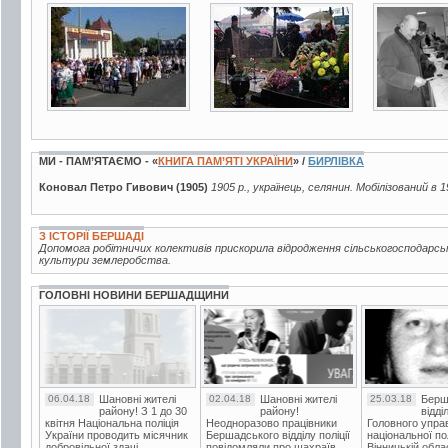
5 фото
10 фото
4 фото
МИ - ПАМ’ЯТАЄМО - «
КНИГА ПАМ’ЯТІ УКРАЇНИ
» /
БИРЛІВКА
Коновал Петро Гивович (1905)
1905 р., українець, селянин. Мобілізований в 1
З ІСТОРІЇ БЕРШАДІ
Допомога робітничих колективів прискорила відродження сільськогосподарсь
культури землеробства.
ГОЛОВНІ НОВИНИ БЕРШАДЩИНИ
06.04.18
Шановні жителі
02.04.18
Шановні жителі
25.03.18
Берш
району! З 1 до 30
району!
відді
квітня Національна поліція
Неодноразово працівники
Головного упра
України проводить місячник
Бершадського відділу поліції
національної пол
добровільної здачі
повідомляли про шахраїв.
Вінницькій обла