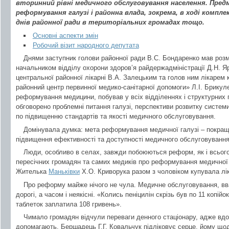
вторинний рівні медичного обслуговування населення. Пре
реформування галузі і районна влада, зокрема, в ході комплек
днів районної ради в територіальних громадах тощо.
Основні аспекти змін
Робочий візит народного депутата
Днями заступник голови районної ради В.С. Бондаренко мав роз
начальником відділу охорони здоров’я райдержадміністрації Д.Н. 
центральної районної лікарні В.А. Залецьким та голов ним лікаре
районний центр первинної медико-санітарної допомоги» Л.І. Брикуле
реформування медицини, побував у всіх відділеннях і структурних 
обговорено проблемні питання галузі, перспективи розвитку системи
по підвищенню стандартів та якості медичного обслуговування.
Домінувала думка: мета реформування медичної галузі – покраще
підвищення ефективності та доступності медичного обслуговуванн
Люди, особливо в селах, завжди побоюються реформ, як і всього 
пересічних громадян та самих медиків про реформування медичної 
Жителька
Маньківки
Х.О. Криворука разом з чоловіком купувала ліки
Про реформу майже нічого не чула. Медичне обслуговування, вваж
дорогі, а часом і неякісні. «Колись пеніцилін скрізь був по 11 копійо
таблеток заплатила 108 гривень».
Чимало громадян відчули переваги денного стаціонару, адже вдома
допомагають. Бершадець Г.Г. Ковальчук підліковує серце, йому що