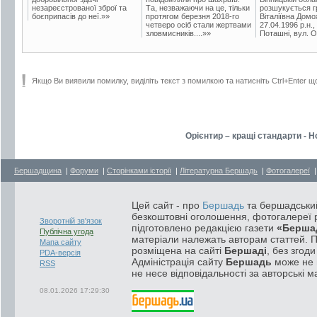
незареєстрованої зброї та
Та, незважаючи на це, тільки
розшукується гр
боєприпасів до неї.»»
протягом березня 2018-го
Віталіївна Домо
четверо осіб стали жертвами
27.04.1996 р.н.,
зловмисників....»»
Поташні, вул. Ос
Якщо Ви виявили помилку, виділіть текст з помилкою та натисніть Ctrl+Enter щ
Орієнтир – кращі стандарти - Н
Бершадщина
|
Форуми
|
Сторінками історії
|
Літературна Бершадь
|
Фотогалереї
Цей сайт - про
Бершадь
та бершадський
безкоштовні оголошення, фотогалереї р
Зворотній зв'язок
підготовлено редакцією газети
«Берша
Публічна угода
матеріали належать авторам статтей. 
Мапа сайту
розміщена на сайті
Бершаді
, без згод
PDA-версія
Адміністрація сайту
Бершадь
може не п
RSS
не несе відповідальності за авторські м
08.01.2026 17:29:30