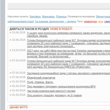
Населені пункти:
Бирлівка
,
Маньківка
,
Яланець
Релевантні матеріали:
Вінниччина
райдержадміністрації
За кожним зверненням – людина
Теги:
криворука
нкре
сіме
ДИВІТЬСЯ ТАКОЖ В РОЗДІЛІ
НОВЕ В РОБОТІ
»
15.06.2018
У цьому році розпочата реформа первинної ланки медичних закла
сімейних лікарів.
»
15.06.2018
Голова Бершадської районної ради М.Г. Бурлака видав розпорядж
скликання 20 сесії районної ради 7 скликання», пленарне засіданн
залі засідань комунальної організації...
»
13.04.2018
2017 року на сайті Міністерства юстиції України запрацював єдин
відомості про боржника за прізвищем, ім’ям, по батькові та реєс
податків. Вільний та безоплатний...
»
07.04.2018
Голова Бершадської районної ради М.Г.Бурлака видав розпорядже
скликання 19 сесії районної ради 7 скликання», пленарне засіданн
залі засідань КО Бершадська РДЮСШ «Ровесник».
»
07.04.2018
Засідання координаційної ради з питань місцевого самоврядуван
»
07.04.2018
Юридичний практикум
»
01.04.2018
Події. Новини. Факти.
»
01.04.2018
Про державну підтримку вирощування молодняка ВРХ
»
01.04.2018
Часткова компенсація вартості техніки
»
01.04.2018
Про щорічну грошову допомогу до 9 травня
ЦІКАВІ ФОТО