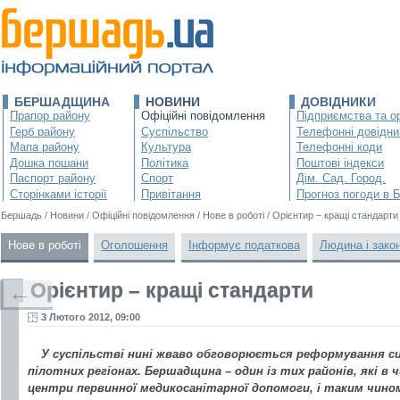
БЕРШАДЩИНА
НОВИНИ
ДОВІДНИКИ
Прапор району
Офіційні повідомлення
Підприємства та ор
Герб району
Суспільство
Телефонні довідни
Мапа району
Культура
Телефонні коди
Дошка пошани
Політика
Поштові індекси
Паспорт району
Спорт
Дім. Сад. Город.
Сторінками історії
Привітання
Прогноз погоди в 
Бершадь
/
Новини
/
Офіційні повідомлення
/
Нове в роботі
/
Орієнтир – кращі стандарти
Нове в роботі
Оголошення
Інформує податкова
Людина і зако
Орієнтир – кращі стандарти
←
3 Лютого 2012, 09:00
У суспільстві нині жваво обговорюється реформування с
пілотних регіонах. Бершадщина – один із тих районів, які в
центри первинної медикосанітарної допомоги, і таким чино