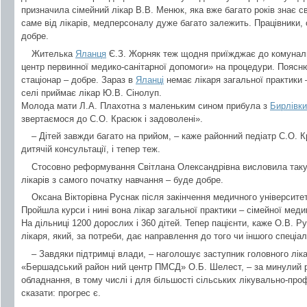
призначила сімейний лікар В.В. Менюк, яка вже багато років знає св
саме від лікарів, медперсоналу дуже багато залежить. Працівники,
добре.
Жителька
Яланця
Є.З. Жорняк теж щодня приїжджає до комунал
центр первинної медико-санітарної допомоги» на процедури. Пояснює
стаціонар – добре. Зараз в
Яланці
немає лікаря загальної практики 
селі приймає лікар Ю.В. Сінолуп.
Молода мати Л.А. Плахотна з маленьким сином прибула з
Бирлівки
звертаємося до С.О. Красюк і задоволені».
– Дітей завжди багато на прийом, – каже районний педіатр С.О. 
дитячій консультації, і тепер теж.
Стосовно реформування Світлана Олександрівна висловила таку 
лікарів з самого початку навчання – буде добре.
Оксана Вікторівна Руснак після закінчення медичного університе
Пройшла курси і нині вона лікар загальної практики – сімейної ме
На дільниці 1200 дорослих і 360 дітей. Тепер пацієнти, каже О.В. Р
лікаря, який, за потреби, дає направлення до того чи іншого спеціал
– Завдяки підтримці влади, – наголошує заступник головного лік
«Бершадський район ний центр ПМСД» О.Б. Шелест, – за минулий 
обладнання, в тому числі і для більшості сільських лікувально-пр
сказати: прогрес є.