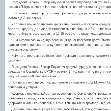
Президент України Віктор Янукович поклав відповідальність за ви
назвав «Якість нової соціальної політики», на всі органи як централь
В Україні з травня ц.р. розпочне працювати програма іпотечного
житла під 2-3% річних.
«З травня почне працювати державна іпотека – програма кредиту
Вартість кредиту для людей становитиме не більше 2-3%. Інше ком
кредитів будуть розраховані на 10-15 років», – сказав глава держав
В. Янукович зазначив, що реалізація даної програми дасть змогу 
підняти рівень виробництва будівельних матеріалів, збільшити поп
внутрішньому ринку.
Крім того, програма забезпечення громадян доступним житлом с
держави.
Президент України Віктор Янукович доручив уряду забезпечити в
вкладами в Ощадбанку СРСР у розмірі 1 тис. грн., які не виплатили 
часу називали «Юліною тисячею».
При цьому він підкреслив, що такими виплатами уряд Миколи Аза
попереднім урядом.
«Держава повинна займатися поверненням боргів своїм громадян
повернення заощаджень вкладникам Ощадбанку, але залишилася вел
одержати обіцяні компенсації в 1 тис. грн. До таких громадян відно
Держава повинна виконувати свої зобов’язання, тому, починаючи з 