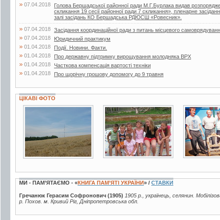
»
07.04.2018
Голова Бершадської районної ради М.Г.Бурлака видав розпорядже
скликання 19 сесії районної ради 7 скликання», пленарне засіданн
залі засідань КО Бершадська РДЮСШ «Ровесник».
»
07.04.2018
Засідання координаційної ради з питань місцевого самоврядуван
»
07.04.2018
Юридичний практикум
»
01.04.2018
Події. Новини. Факти.
»
01.04.2018
Про державну підтримку вирощування молодняка ВРХ
»
01.04.2018
Часткова компенсація вартості техніки
»
01.04.2018
Про щорічну грошову допомогу до 9 травня
ЦІКАВІ ФОТО
11 фото
8 фото
5 фото
МИ - ПАМ’ЯТАЄМО - «
КНИГА ПАМ’ЯТІ УКРАЇНИ
» /
СТАВКИ
Гречанюк Герасим Софронович (1905)
1905 р., українець, селянин. Мобілізо
р. Похов. м. Кривий Ріг, Дніпропетровська обл.