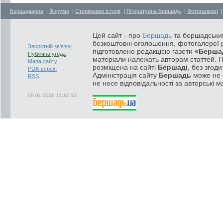
Бершадщина
|
Форуми
|
Сторінками історії
|
Літературна Бершадь
|
Фотогалереї
Цей сайт - про
Бершадь
та бершадський
безкоштовні оголошення, фотогалереї р
Зворотній зв'язок
підготовлено редакцією газети
«Берша
Публічна угода
матеріали належать авторам статтей. 
Мапа сайту
розміщена на сайті
Бершаді
, без згод
PDA-версія
Адміністрація сайту
Бершадь
може не п
RSS
не несе відповідальності за авторські м
09.01.2026 11:37:12