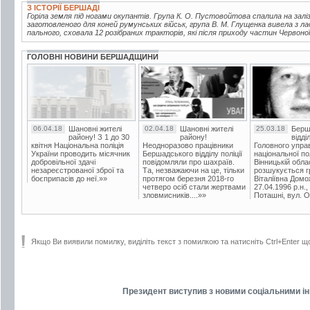
З ІСТОРІЇ БЕРШАДІ
Горіла земля під ногами окупантів. Група К. О. Пустовойтова спалила на заліз
заготовленого для коней румунських військ, група В. М. Глущенка вивела з л
пального, сховала 12 розібраних тракторів, які після приходу частин Червоної
ГОЛОВНІ НОВИНИ БЕРШАДЩИНИ
06.04.18
Шановні жителі
02.04.18
Шановні жителі
25.03.18
Берш
району! З 1 до 30
району!
відді
квітня Національна поліція
Неодноразово працівники
Головного упра
України проводить місячник
Бершадського відділу поліції
національної пол
добровільної здачі
повідомляли про шахраїв.
Вінницькій обла
незареєстрованої зброї та
Та, незважаючи на це, тільки
розшукується гр
боєприпасів до неї.»»
протягом березня 2018-го
Віталіївна Домо
четверо осіб стали жертвами
27.04.1996 р.н.,
зловмисників....»»
Поташні, вул. Ос
Якщо Ви виявили помилку, виділіть текст з помилкою та натисніть Ctrl+Enter щ
Президент виступив з новими соціальними іні