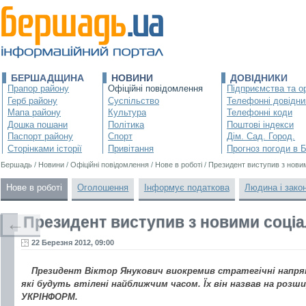
БЕРШАДЩИНА
НОВИНИ
ДОВІДНИКИ
Прапор району
Офіційні повідомлення
Підприємства та ор
Герб району
Суспільство
Телефонні довідни
Мапа району
Культура
Телефонні коди
Дошка пошани
Політика
Поштові індекси
Паспорт району
Спорт
Дім. Сад. Город.
Сторінками історії
Привітання
Прогноз погоди в 
Бершадь
/
Новини
/
Офіційні повідомлення
/
Нове в роботі
/
Президент виступив з новим
Нове в роботі
Оголошення
Інформує податкова
Людина і зако
Президент виступив з новими соціа
←
22 Березня 2012, 09:00
Президент Віктор Янукович виокремив стратегічні напрям
які будуть втілені найближчим часом. Їх він назвав на розши
УКРІНФОРМ.