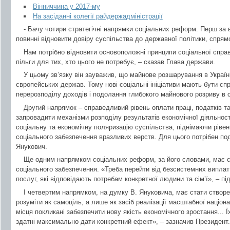
Вінниччина у 2017-му
На засіданні колегії райдержадміністрації
- Бачу чотири стратегічні напрямки соціальних реформ. Перш за 
повинні відновити довіру суспільства до державної політики, спря
Нам потрібно відновити основоположні принципи соціальної спр
пільги для тих, хто цього не потребує, – сказав Глава держави.
У цьому зв’язку він зауважив, що майнове розшарування в Україн
європейських держав. Тому нові соціальні ініціативи мають бути сп
перерозподілу доходів і подолання глибокого майнового розриву в с
Другий напрямок – справедливий рівень оплати праці, податків т
запровадити механізми розподілу результатів економічної діяльнос
соціальну та економічну поляризацію суспільства, піднімаючи ріве
соціального забезпечення вразливих верств. Для цього потрібен под
Янукович.
Ще одним напрямком соціальних реформ, за його словами, має с
соціального забезпечення. «Треба перейти від безсистемних виплат
послуг, які відповідають потребам конкретної людини та сім’ї», – п
І четвертим напрямком, на думку В. Януковича, має стати створе
розуміти як самоціль, а лише як засіб реалізації масштабної націонал
місця покликані забезпечити нову якість економічного зростання... 
здатні максимально дати конкретний ефект», – зазначив Президент.