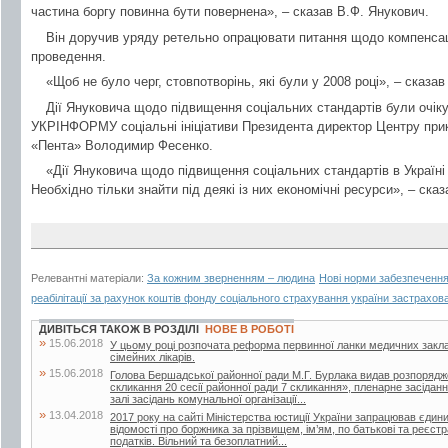
частина боргу повинна бути повернена», – сказав В.Ф. Янукович.
Він доручив уряду ретельно опрацювати питання щодо компенсаці
проведення.
«Щоб не було черг, стовпотворінь, які були у 2008 році», – сказав
Дії Януковича щодо підвищення соціальних стандартів були очік
УКРІНФОРМУ соціальні ініціативи Президента директор Центру при
«Пента» Володимир Фесенко.
«Дії Януковича щодо підвищення соціальних стандартів в Україні
Необхідно тільки знайти під деякі із них економічні ресурси», – сказа
Релевантні матеріали:
За кожним зверненням – людина
Нові норми забезпечення
реабілітації за рахунок коштів фонду соціального страхування україни застрахов
ДИВІТЬСЯ ТАКОЖ В РОЗДІЛІ
НОВЕ В РОБОТІ
»
15.06.2018
У цьому році розпочата реформа первинної ланки медичних закла
сімейних лікарів.
»
15.06.2018
Голова Бершадської районної ради М.Г. Бурлака видав розпорядж
скликання 20 сесії районної ради 7 скликання», пленарне засіданн
залі засідань комунальної організації...
»
13.04.2018
2017 року на сайті Міністерства юстиції України запрацював єдин
відомості про боржника за прізвищем, ім’ям, по батькові та реєс
податків. Вільний та безоплатний...