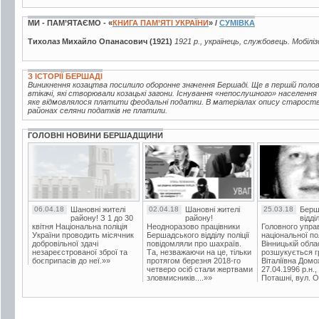
МИ - ПАМ’ЯТАЄМО - «
КНИГА ПАМ’ЯТІ УКРАЇНИ
» /
СУМІВКА
Тихолаз Михайло Опанасович (1921)
1921 р., українець, службовець. Мобілі
З ІСТОРІЇ БЕРШАДІ
Виникнення козацтва посилило оборонне значення Бершаді. Ще в першій половин
втікачі, які створювали козацькі загони. Існування «непослушного» населення
яке відмовлялося платити феодальні податки. В матеріалах опису староства 
районах селяни податків не платили.
ГОЛОВНІ НОВИНИ БЕРШАДЩИНИ
06.04.18
Шановні жителі
02.04.18
Шановні жителі
25.03.18
Берш
району! З 1 до 30
району!
відді
квітня Національна поліція
Неодноразово працівники
Головного упра
України проводить місячник
Бершадського відділу поліції
національної пол
добровільної здачі
повідомляли про шахраїв.
Вінницькій обла
незареєстрованої зброї та
Та, незважаючи на це, тільки
розшукується гр
боєприпасів до неї.»»
протягом березня 2018-го
Віталіївна Домо
четверо осіб стали жертвами
27.04.1996 р.н.,
зловмисників....»»
Поташні, вул. Ос