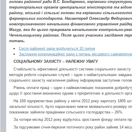
голови районної ради В.С. Бондаренко, керівники структурних
територіальних органів центральних міністерств та відом
району, міський і сільські голови та керівники сільськогосп
фермерських господарств. Насамперед Олександр Федорови
новопризначеного начальника фінансового управління райде
Мазур, яка до цього працювала начальником контрольно-реві
Чечельницькому районах. Після цього учасники засідання пе
питань.
Сесія районної ради відбудеться 10 липня
Засідання координаційної ради з питань місцевого самовряду
СОЦІАЛЬНОМУ ЗАХИСТУ – НАЛЕЖНУ УВАГУ
Стабільність ефективної діяльності системи соціального захист
методів роботи соціальних служб – одне з найактуальніших завдан
соціального захисту населення району інформував заступник голо
Рівень оплати праці – один з найважливіших показників добробу
щодо її зростання визначено одним з пріоритетних в діяльності орга
На 169 підприємствах району у квітні 2012 року зарплату 1805 шт
загальної кількості, було нараховано нижче мінімального розміру о
показниках зайняли працівники сільського господарства – 26%.
За чотири місяці 2012 року відбулось зростання фонду оплати пр
За підсумками січня-березня поточного року район зайняв 14 місц