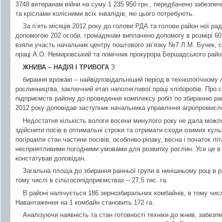
3748 ветеранам війни на суму 1 235 950 грн., передбачено забезпе
та кріслами колісними всіх інвалідів, які цього потребують.
За п’ять місяців 2012 року до голови РДА та голови район ної р
допомогою 202 особи, громадянам виплачено допомогу в розмірі 60,7
взяли участь начальник центру поштового зв’язку №7 Л.М. Бучек, 
праці А.О. Немировський та помічник прокурора Бершадського район
ЖНИВА – НАДІЯ І ТРИВОГА
З
бирання врожаю – найвідповідальніший період в технологічному 
рослинництва, заключний етап наполегливої праці хліборобів. Про 
підприємств району до проведення комплексу робіт по збиранню ра
2012 року доповідав заступник начальника управління агропромисл
Недостатня кількість вологи восени минулого року не дала можл
здійснити посів в оптимальні строки та отримати сходи озимих куль
погіршили стан частини посівів, особливо ріпаку, весна і початок лі
несприятливими погодними умовами для розвитку рослин. Усе це в 
констатував доповідач.
Загальна площа до збирання ранньої групи в нинішньому році в ра
тому числі в сільгосппідприємствах – 27,5 тис. га.
В районі налічується 186 зернозбиральних комбайнів, в тому числ
Навантаження на 1 комбайн становить 172 га.
Аналізуючи наявність та стан готовності техніки до жнив, забез