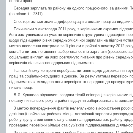
оплати праці.
Середня зарплата по району на одного працюючого, за даними Пе
(по області – 2311).
Спостерігається значна диференціація з оплати праці за видами е
Починаючи з листопада 2011 року, з керівниками окремих підпри
його заступниками за участю керівників структурних підрозділів н
щодо підвищення рівня середньомісячної зарплати на підприємствах
метою посилення контролю за її рівнем в районі з початку 2012 рок
комісії з питань погашення заборгованості із зарплати (грошового за
соціальних виплат, на яких розглянуто питання про рівень середнь
керівників сільськогосподарських підприємств.
На постійному контролі перебуває питання щодо дотримання тру
праці та соціально-трудових відносин. За результатами перевірок п
підприємствах складено акти перевірок та передано до прокуратури 
питань праці.
В.Я. Кушпела відзначив: завдяки тісній співпраці з керівниками пі
початку нинішнього року в районі відсутня заборгованість із виплат
З метою попередження фактів нелегального використання робочо
детінізації найманих робочих місць, легалізації зарплати розпоря
робочу групу з вивчення стану справ на підприємствах району щодо 
проведено перевірки більше ста суб’єктів підприємницької діяльност
За результатами діяльності робочої групи легалізовано 14 робочи