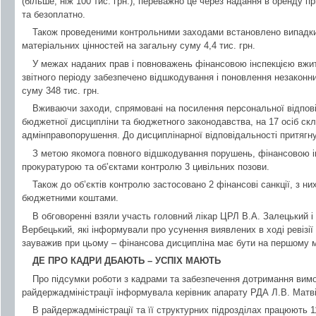
(більше, ніж 100 тис. грн.), переважно це через надання в оренду 
та безоплатно.
Також проведеними контрольними заходами встановлено випадк
матеріальних цінностей на загальну суму 4,4 тис. грн.
У межах наданих прав і повноважень фінансовою інспекцією вжит
звітного періоду забезпечено відшкодування і поновлення незаконни
суму 348 тис. грн.
Вживаючи заходи, спрямовані на посилення персональної відпов
бюджетної дисципліни та бюджетного законодавства, на 17 осіб ск
адмінправопорушення. До дисциплінарної відповідальності притягну
З метою якомога повного відшкодування порушень, фінансовою ін
прокуратурою та об’єктами контролю 3 цивільних позови.
Також до об’єктів контролю застосовано 2 фінансові санкції, з них
бюджетними коштами.
В обговоренні взяли участь головний лікар ЦРЛ В.А. Залецький і 
Вербецький, які інформували про усунення виявлених в ході ревізії
зауважив при цьому – фінансова дисципліна має бути на першому м
ДЕ ПРО КАДРИ ДБАЮТЬ – УСПІХ МАЮТЬ
Про підсумки роботи з кадрами та забезпечення дотримання вимо
райдержадміністрації інформувала керівник апарату РДА Л.В. Матві
В райдержадміністрації та її структурних підрозділах працюють 