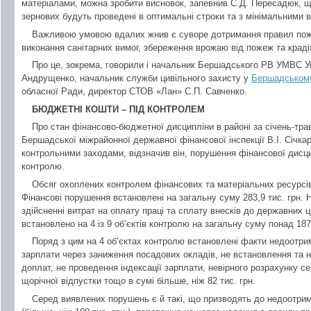
матеріалами, можна зробити висновок, запевнив С.Д. Пересадюк, щ
зернових будуть проведені в оптимальні строки та з мінімальними 
Важливою умовою вдалих жнив є суворе дотримання правил пожеж
виконання санітарних вимог, збереження врожаю від пожеж та краді
Про це, зокрема, говорили і начальник Бершадського РВ УМВС Укр
Андрущенко, начальник служби цивільного захисту у
Бершадськом
обласної Ради, директор СТОВ «Лан» С.П. Савченко.
БЮДЖЕТНІ КОШТИ – ПІД КОНТРОЛЕМ
Про стан фінансово-бюджетної дисципліни в районі за січень-тр
Бершадської міжрайонної державної фінансової інспекції В.І. Січк
контрольними заходами, відзначив він, порушення фінансової дисци
контролю.
Обсяг охоплених контролем фінансових та матеріальних ресурсів
Фінансові порушення встановлені на загальну суму 283,9 тис. грн
здійсненні витрат на оплату праці та сплату внесків до державних 
встановлено на 4 із 9 об’єктів контролю на загальну суму понад 187 
Поряд з цим на 4 об’єктах контролю встановлені факти недоотр
зарплати через заниження посадових окладів, не встановлення та 
доплат, не проведення індексації зарплати, невірного розрахунку с
щорічної відпустки тощо в сумі більше, ніж 82 тис. грн.
Серед виявлених порушень є й такі, що призводять до недоотрим