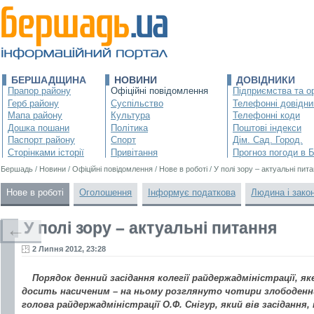
БЕРШАДЩИНА
НОВИНИ
ДОВІДНИКИ
Прапор району
Офіційні повідомлення
Підприємства та ор
Герб району
Суспільство
Телефонні довідни
Мапа району
Культура
Телефонні коди
Дошка пошани
Політика
Поштові індекси
Паспорт району
Спорт
Дім. Сад. Город.
Сторінками історії
Привітання
Прогноз погоди в 
Бершадь
/
Новини
/
Офіційні повідомлення
/
Нове в роботі
/
У полі зору – актуальні пит
Нове в роботі
Оголошення
Інформує податкова
Людина і зако
У полі зору – актуальні питання
←
2 Липня 2012, 23:28
Порядок денний засідання колегії райдержадміністрації, як
досить насиченим – на ньому розглянуто чотири злободенн
голова райдержадміністрації О.Ф. Снігур, який вів засідання