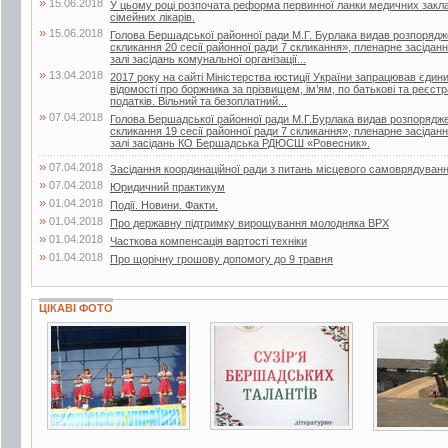
»
15.06.2018
У цьому році розпочата реформа первинної ланки медичних закла
сімейних лікарів.
»
15.06.2018
Голова Бершадської районної ради М.Г. Бурлака видав розпорядж
скликання 20 сесії районної ради 7 скликання», пленарне засіданн
залі засідань комунальної організації...
»
13.04.2018
2017 року на сайті Міністерства юстиції України запрацював єдин
відомості про боржника за прізвищем, ім’ям, по батькові та реєс
податків. Вільний та безоплатний...
»
07.04.2018
Голова Бершадської районної ради М.Г.Бурлака видав розпорядже
скликання 19 сесії районної ради 7 скликання», пленарне засіданн
залі засідань КО Бершадська РДЮСШ «Ровесник».
»
07.04.2018
Засідання координаційної ради з питань місцевого самоврядуван
»
07.04.2018
Юридичний практикум
»
01.04.2018
Події. Новини. Факти.
»
01.04.2018
Про державну підтримку вирощування молодняка ВРХ
»
01.04.2018
Часткова компенсація вартості техніки
»
01.04.2018
Про щорічну грошову допомогу до 9 травня
ЦІКАВІ ФОТО
6 фото
2 фото
11 фото