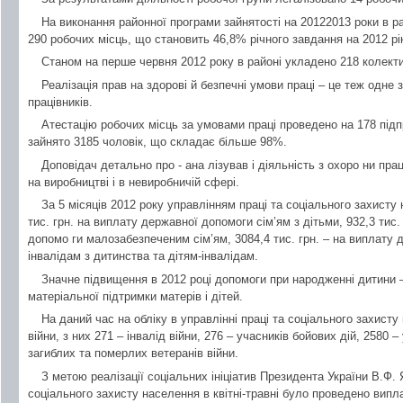
На виконання районної програми зайнятості на 20122013 роки в р
290 робочих місць, що становить 46,8% річного завдання на 2012 рік
Станом на перше червня 2012 року в районі укладено 218 колекти
Реалізація прав на здорові й безпечні умови праці – це теж одне 
працівників.
Атестацію робочих місць за умовами праці проведено на 178 підп
зайнято 3185 чоловік, що складає більше 98%.
Доповідач детально про - ана лізував і діяльність з охоро ни пра
на виробництві і в невиробничій сфері.
За 5 місяців 2012 року управлінням праці та соціального захист
тис. грн. на виплату державної допомоги сім’ям з дітьми, 932,3 тис.
допомо ги малозабезпеченим сім’ям, 3084,4 тис. грн. – на виплату 
інвалідам з дитинства та дітям-інвалідам.
Значне підвищення в 2012 році допомоги при народженні дитини –
матеріальної підтримки матерів і дітей.
На даний час на обліку в управлінні праці та соціального захист
війни, з них 271 – інвалід війни, 276 – учасників бойових дій, 2580 –
загиблих та померлих ветеранів війни.
З метою реалізації соціальних ініціатив Президента України В.Ф.
соціального захисту населення в квітні-травні було проведено вип