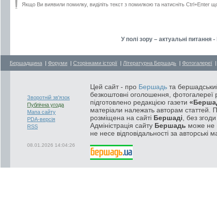
Якщо Ви виявили помилку, виділіть текст з помилкою та натисніть Ctrl+Enter щ
У полі зору – актуальні питання 
Бершадщина
|
Форуми
|
Сторінками історії
|
Літературна Бершадь
|
Фотогалереї
Цей сайт - про
Бершадь
та бершадський
безкоштовні оголошення, фотогалереї р
Зворотній зв'язок
підготовлено редакцією газети
«Берша
Публічна угода
матеріали належать авторам статтей. 
Мапа сайту
розміщена на сайті
Бершаді
, без згод
PDA-версія
Адміністрація сайту
Бершадь
може не п
RSS
не несе відповідальності за авторські м
08.01.2026 14:04:26