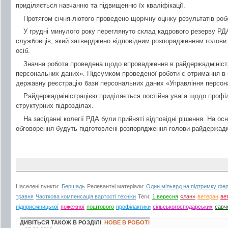
приділяється навчанню та підвищенню їх кваліфікації.
Протягом січня-лютого проведено щорічну оцінку результатів роб
У грудні минулого року переглянуто склад кадрового резерву РД
службовців, який затверджено відповідним розпорядженням голови
осіб.
Значна робота проведена щодо впровадження в райдержадміністр
персональних даних». Підсумком проведеної роботи є отримання в 
державну реєстрацію бази персональних даних «Управління персо
Райдержадміністрацією приділяється постійна увага щодо профілак
структурних підрозділах.
На засіданні колегії РДА були прийняті відповідні рішення. На осн
обговорення будуть підготовлені розпорядження голови райдержадмі
Населені пункти:
Бершадь
Релевантні матеріали:
Один мільярд на підтримку фе
травня
Часткова компенсація вартості техніки
Теги:
1 вересня
«лан»
ветеран
ве
підприємницької
пожежної
поштового
профілактики
сільськогосподарських
савч
ДИВІТЬСЯ ТАКОЖ В РОЗДІЛІ
НОВЕ В РОБОТІ