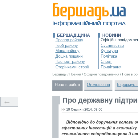
БЕРШАДЩИНА
НОВИНИ
Прапор району
Офіційні повідомле
Герб району
Суспільство
Мапа району
Культура
Дошка пошани
Політика
Паспорт району
Спорт
Сторінками історії
Привітання
Бершадь
/
Новини
/
Офіційні повідомлення
/
Нове в ро
Нове в роботі
Оголошення
Інформує 
Про державну підтри
←
19 Серпня 2014, 09:00
Відповідно до доручення голови о
ефективних інвестицій в економік
економічного співробітництва й інт