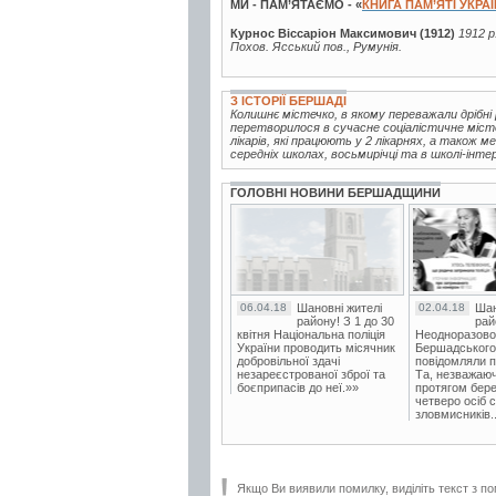
МИ - ПАМ’ЯТАЄМО - «
КНИГА ПАМ’ЯТІ УКРА
Курнос Віссаріон Максимович (1912)
1912 р
Похов. Ясський пов., Румунія.
З ІСТОРІЇ БЕРШАДІ
Колишнє містечко, в якому переважали дрібні 
перетворилося в сучасне соціалістичне міст
лікарів, які працюють у 2 лікарнях, а також м
середніх школах, восьмирічці та в школі-інтер
ГОЛОВНІ НОВИНИ БЕРШАДЩИНИ
06.04.18
Шановні жителі
02.04.18
Шан
району! З 1 до 30
рай
квітня Національна поліція
Неодноразово
України проводить місячник
Бершадського в
добровільної здачі
повідомляли п
незареєстрованої зброї та
Та, незважаюч
боєприпасів до неї.»»
протягом бере
четверо осіб 
зловмисників..
Якщо Ви виявили помилку, виділіть текст з по