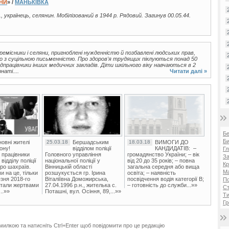
ЇНИ
» /
МАНЬКІВКА
., українець, селянин. Мобілізований в 1944 р. Рядовий. Загинув 00.05.44.
ремісники і селяни, пригноблені нужденністю й позбавлені людських прав,
о з суцільною письменністю. Про здоров'я трудящих піклуються понад 50
едпрацівники інших медичних закладів. Діти шкільного віку навчаються в 2
наті....
Читати далі »
Б
Би
овні жителі
25.03.18
Бершадським
18.03.18
ВИМОГИ ДО
ону!
відділом поліції
КАНДИДАТІВ: –
Гл
 працівники
Головного управління
громадянство України; – вік
За
ідділу поліції
національної поліції у
від 20 до 35 років; – повна
Кр
ро шахраїв.
Вінницькій області
загальна середня або вища
Ма
и на це, тільки
розшукується гр. Ірина
освіта; – наявність
зня 2018-го
Віталіївна Доможирська,
посвідчення водія категорії В;
П
стали жертвами
27.04.1996 р.н., жителька с.
– готовність до служби...»»
Ст
..»»
Поташні, вул. Осіння, 89,...»»
Ти
Гр
милкою та натисніть Ctrl+Enter щоб повідомити про це редакцію