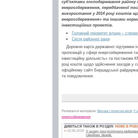
суб'єктами господарювання району 
енергозбереження, передбаченої пос
використання у 2014 році коштів щ
енергозбереження» та іншими норма
інвестиційних проектів.
Головний пріоритет влади – створ
Сесія районної ради
Дорожня карта державної підтримки ін
пропозицій у сфері енергозбереження та
інвестиційну діяльність» та постанови 
році коштів щодо здійснення заходів у 
офіційному сайті Бершадської райдержа
та повідомлення.
Релевантні матеріали:
Висока і почесна місія
У 
енергозбереження
ДИВІТЬСЯ ТАКОЖ В РОЗДІЛІ
НОВЕ В РОБ
»
15.06.2018
У цьому році розпочата реформа
сімейних лікарів.