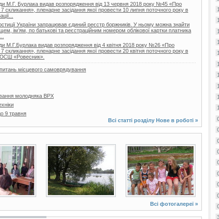
ди М.Г. Бурлака видав розпорядження від 13 червня 2018 року №45 «Про
 7 скликання», пленарне засідання якої провести 10 липня поточного року в
ції...
 юстиції України запрацював єдиний реєстр боржників. У ньому можна знайти
ищем, ім’ям, по батькові та реєстраційним номером облікової картки платника
..
ди М.Г.Бурлака видав розпорядження від 4 квітня 2018 року №26 «Про
 7 скликання», пленарне засідання якої провести 20 квітня поточного року в
ДЮСШ «Ровесник».
з питань місцевого самоврядування
вання молодняка ВРХ
ехніки
о 9 травня
Всі статті розділу
Нове в роботі
»
25 фото
8 фото
Всі фотогалереї »