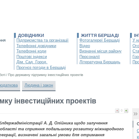
ДОВІДНИКИ
ЖИТТЯ БЕРШАДІ
І
ння
Підприємства та організації
Фотогалереї Бершаді
У н
Телефонні довідники
Відео
Ог
Телефонні коди
Визначні місця району
Ста
Поштові індекси
Персоналії
Гор
Дім. Сад. Город.
Літературна Бершадь
Про
Прогноз погоди в Бершаді
боті
/
Про державну підтримку інвестиційних проектів
податкова
Людина і закон
мку інвестиційних проектів
0
блдержадміністрації А. Д. Олійника щодо залучення
у області та сприяння подальшому розвитку міжнародного
С
еграції, визначені загальні умови для отримання
К