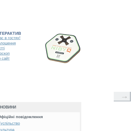
НТЕРАКТИВ
ас в гостях!
олошення
тті
оскоп
 сайт
→
НОВИНИ
Офіційні повідомлення
успільство
ультура