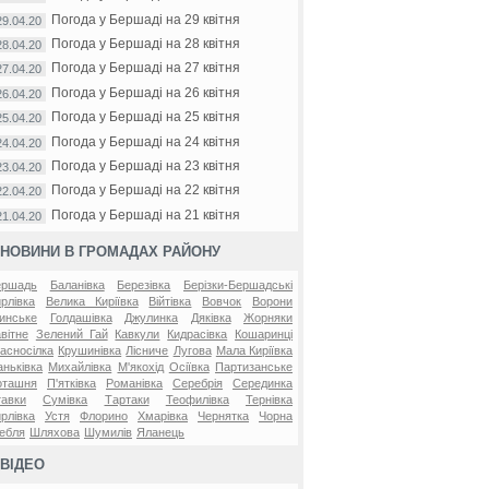
Погода у Бершаді на 29 квітня
29.04.20
Погода у Бершаді на 28 квітня
28.04.20
Погода у Бершаді на 27 квітня
27.04.20
Погода у Бершаді на 26 квітня
26.04.20
Погода у Бершаді на 25 квітня
25.04.20
Погода у Бершаді на 24 квітня
24.04.20
Погода у Бершаді на 23 квітня
23.04.20
Погода у Бершаді на 22 квітня
22.04.20
Погода у Бершаді на 21 квітня
21.04.20
НОВИНИ В ГРОМАДАХ РАЙОНУ
ершадь
Баланівка
Березівка
Берізки-Бершадські
рлівка
Велика Киріївка
Війтівка
Вовчок
Ворони
инське
Голдашівка
Джулинка
Дяківка
Жорняки
вітне
Зелений Гай
Кавкули
Кидрасівка
Кошаринці
асносілка
Крушинівка
Лісниче
Лугова
Мала Киріївка
ньківка
Михайлівка
М'якохід
Осіївка
Партизанське
оташня
П'ятківка
Романівка
Серебрія
Серединка
авки
Сумівка
Тартаки
Теофилівка
Тернівка
рлівка
Устя
Флорино
Хмарівка
Чернятка
Чорна
ебля
Шляхова
Шумилів
Яланець
ВІДЕО