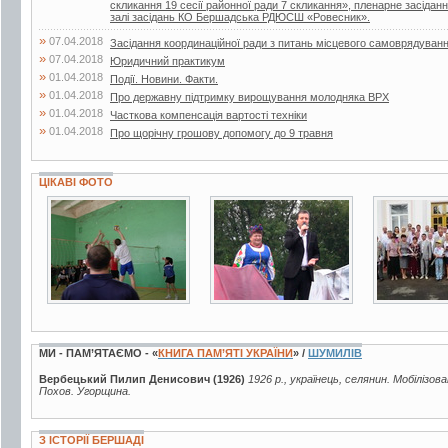
скликання 19 сесії районної ради 7 скликання», пленарне засіданн
залі засідань КО Бершадська РДЮСШ «Ровесник».
»
07.04.2018
Засідання координаційної ради з питань місцевого самоврядуван
»
07.04.2018
Юридичний практикум
»
01.04.2018
Події. Новини. Факти.
»
01.04.2018
Про державну підтримку вирощування молодняка ВРХ
»
01.04.2018
Часткова компенсація вартості техніки
»
01.04.2018
Про щорічну грошову допомогу до 9 травня
ЦІКАВІ ФОТО
5 фото
15 фото
6 фото
МИ - ПАМ’ЯТАЄМО - «
КНИГА ПАМ’ЯТІ УКРАЇНИ
» /
ШУМИЛІВ
Вербецький Пилип Денисович (1926)
1926 р., українець, селянин. Мобілізов
Похов. Угорщина.
З ІСТОРІЇ БЕРШАДІ