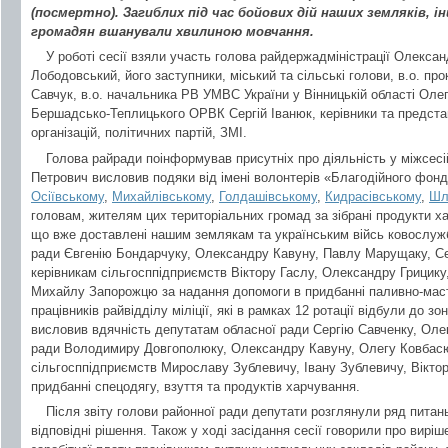
(посмертно). Загиблих під час бойових дій наших земляків, і
громадян вшанували хвилиною мовчання.
У роботі сесії взяли участь голова райдержадміністрації Олекса
Лободовський, його заступники, міський та сільські голови, в.о. п
Савчук, в.о. начальника РВ УМВС України у Вінницькій області Оле
Бершадсько-Теплицького ОРВК Сергій Іванюк, керівники та предста
організацій, політичних партій, ЗМІ.
Голова райради поінформував присутніх про діяльність у міжсесій
Петрович висловив подяки від імені волонтерів «Благодійного фон
Осіївському
,
Михайлівському
,
Голдашівському
,
Кидрасівському
,
Шл
головам, жителям цих територіальних громад за зібрані продукти х
що вже доставлені нашим землякам та українським війсь ковослуж
ради Євгенію Бондарчуку, Олександру Кавуну, Павлу Марущаку, Се
керівникам сільгосппідприємств Віктору Гаслу, Олександру Грици
Михайлу Запорожцю за надання допомоги в придбанні паливно-масти
працівників райвідділу міліції, які в рамках 12 ротації відбули до 
висловив вдячність депутатам обласної ради Сергію Савченку, Ол
ради Володимиру Довгополюку, Олександру Кавуну, Олегу Ковбасю
сільгосппідприємств Мирославу Зублевичу, Івану Зублевичу, Вікто
придбанні спецодягу, взуття та продуктів харчування.
Після звіту голови районної ради депутати розглянули ряд питань
відповідні рішення. Також у ході засідання сесії говорили про вирі