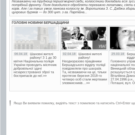
Незважаючи на труднощі першої мирної сівби, колгоспники докладали всіх зу
потрібний фронту. Поля доводилося обробляти переважно лопатами, сіяти 
корів. Але і за таких умов ланкова колгоспу ім. Воропшлова З. С. Дабіжа збир
цукрових буряків — до 300 цнт. з га. Партійна...
ГОЛОВНІ НОВИНИ БЕРШАДЩИНИ
06.04.18
Шановні жителі
02.04.18
Шановні жителі
25.03.18
Берш
району! З 1 до 30
району!
відді
квітня Національна поліція
Неодноразово працівники
Головного упра
України проводить місячник
Бершадського відділу поліції
національної пол
добровільної здачі
повідомляли про шахраїв.
Вінницькій обла
незареєстрованої зброї та
Та, незважаючи на це, тільки
розшукується гр
боєприпасів до неї.»»
протягом березня 2018-го
Віталіївна Домо
четверо осіб стали жертвами
27.04.1996 р.н.,
зловмисників....»»
Поташні, вул. Ос
Якщо Ви виявили помилку, виділіть текст з помилкою та натисніть Ctrl+Enter щ