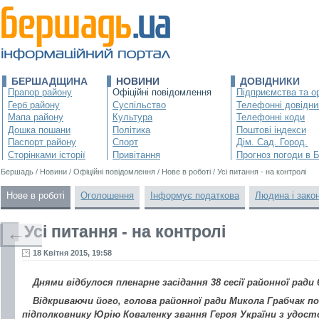
БЕРШАДЩИНА
НОВИНИ
ДОВІДНИКИ
Прапор району
Офіційні повідомлення
Підприємства та ор
Герб району
Суспільство
Телефонні довідни
Мапа району
Культура
Телефонні коди
Дошка пошани
Політика
Поштові індекси
Паспорт району
Спорт
Дім. Сад. Город.
Сторінками історії
Привітання
Прогноз погоди в 
Бершадь
/
Новини
/
Офіційні повідомлення
/
Нове в роботі
/
Усі питання - на контролі
Нове в роботі
Оголошення
Інформує податкова
Людина і зако
Усі питання - на контролі
←
18 Квітня 2015, 19:58
Днями відбулося пленарне засідання 38 сесії районної ради 
Відкриваючи його, голова районної ради Микола Грабчак п
підполковнику Юрію Коваленку звання Героя України з удост