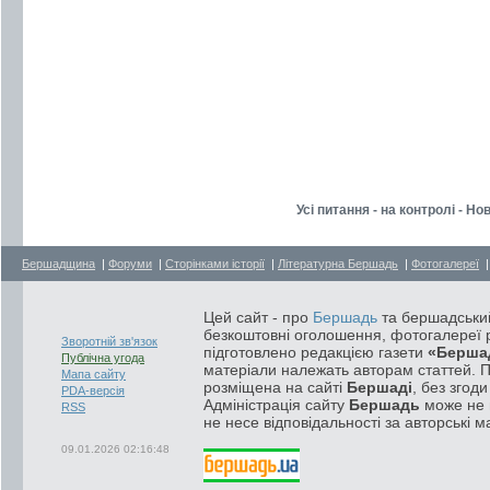
Усі питання - на контролі - Н
Бершадщина
|
Форуми
|
Сторінками історії
|
Літературна Бершадь
|
Фотогалереї
Цей сайт - про
Бершадь
та бершадський
безкоштовні оголошення, фотогалереї р
Зворотній зв'язок
підготовлено редакцією газети
«Берша
Публічна угода
матеріали належать авторам статтей. 
Мапа сайту
розміщена на сайті
Бершаді
, без згод
PDA-версія
Адміністрація сайту
Бершадь
може не п
RSS
не несе відповідальності за авторські м
09.01.2026 02:16:48