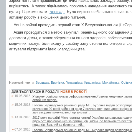
заробітної плати працівникам дитячих навчальних закладів району, я
вирішитись. А також піднімалась проблема наведення належного сані
вулиці Пархоменка м.
Бершаді
. Було вирішено збільшити кількість 
активну роботу з вирішення цього питання.
Нині в районі проходить перший етап Х Всеукраїнської акції «Се
Акція проводиться з метою закупівлі реанімаційного обладнання
допомоги дітям, а також збереження їхнього здоров’я, забезпечення
медичних послуг. Біля входу у сесійну залу стояли волонтери зі ск
агітували підтримати ідею благодійництва.
Населені пункти:
Бершадь
,
Бирлівка
,
Голдашівка
,
Кидрасівка
,
Михайлівка
,
Осіївка
ДИВІТЬСЯ ТАКОЖ В РОЗДІЛІ
НОВЕ В РОБОТІ
»
15.06.2018
У цьому році розпочата реформа первинної ланки медичних закла
сімейних лікарів.
»
15.06.2018
Голова Бершадської районної ради М.Г. Бурлака видав розпорядж
скликання 20 сесії районної ради 7 скликання», пленарне засіданн
залі засідань комунальної організації...
»
13.04.2018
2017 року на сайті Міністерства юстиції України запрацював єдин
відомості про боржника за прізвищем, ім’ям, по батькові та реєс
податків. Вільний та безоплатний...
»
07.04.2018
Голова Бершадської районної ради М.Г.Бурлака видав розпорядже