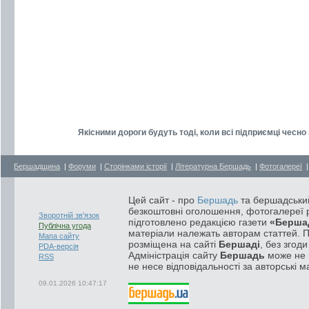
Якісними дороги будуть тоді, коли всі підприємці чесно
Бершадщина
|
Форуми
|
Сторінками історії
|
Літературна Бершадь
|
Фотогалереї
Цей сайт - про
Бершадь
та бершадський
безкоштовні оголошення, фотогалереї р
Зворотній зв'язок
підготовлено редакцією газети
«Берша
Публічна угода
матеріали належать авторам статтей. 
Мапа сайту
розміщена на сайті
Бершаді
, без згод
PDA-версія
Адміністрація сайту
Бершадь
може не п
RSS
не несе відповідальності за авторські м
09.01.2026 10:47:17