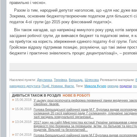
правильно і чесно».
Разом із тим, народний депутат наголосив, що «для нас дуже ва
Зокрема, основним бюджетоутворюючим податком для більшості сіл
податок 4-ої групи (до 2015 року фіксований податок)».
Він також нагадав, що наприкінці минулого року уряд хотів запро
засіданні робочої групи, де вивчався бюджет та податкові зміни, я 
на прибуток на користь збереження єдиного податку 4-ої групи. Го
Гройсман відразу підтримав позицію, розуміючи, що такі зміни просто
бюджети і практично знівелюють процес децентралізації», – розпові
Населені пункти:
Джулинка
,
Тернівка
,
Бершадь
,
Шляхова
Релевантні матеріали:
народного депутата
Події. Новини. Факти.
Теги:
Микола Кучер
оренда
податки
по
ДИВІТЬСЯ ТАКОЖ В РОЗДІЛІ
НОВЕ В РОБОТІ
»
15.06.2018
У цьому році розпочата реформа первинної ланки медичних закла
сімейних лікарів.
»
15.06.2018
Голова Бершадської районної ради М.Г. Бурлака видав розпорядж
скликання 20 сесії районної ради 7 скликання», пленарне засіданн
залі засідань комунальної організації...
»
13.04.2018
2017 року на сайті Міністерства юстиції України запрацював єдин
відомості про боржника за прізвищем, ім’ям, по батькові та реєс
податків. Вільний та безоплатний...
»
07.04.2018
Голова Бершадської районної ради М.Г.Бурлака видав розпорядже