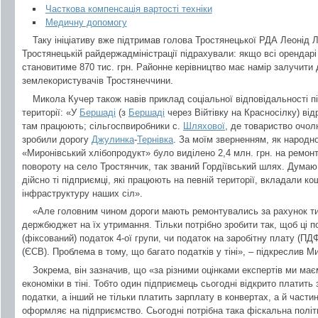
Часткова компенсація вартості техніки
Медичну допомогу
Таку ініціативу вже підтримав голова Тростянецької РДА Леонід 
Тростянецькій райдержадміністрації підрахували: якщо всі орендарі
становитиме 870 тис. грн. Районне керівництво має намір залучити 
землекористувачів Тростянеччини.
Микола Кучер також навів приклад соціальної відповідальності п
території: «У
Бершаді
(з
Бершаді
через Війтівку на Красносілку) від
там працюють; сільгоспвиробники с.
Шляхової
, де товариство очо
зробили дорогу
Джулинка
-
Тернівка
. За моїм зверненням, як народн
«Миронівський хлібопродукт» було виділено 2,4 млн. грн. на ремонт
повороту на село Тростянчик, так званий Гордіївський шлях. Думаю
дійсно ті підприємці, які працюють на певній території, вкладали ко
інфраструктуру наших сіл».
«Але головним чином дороги мають ремонтувались за рахунок тих
держбюджет на їх утримання. Тільки потрібно зробити так, щоб ці п
(фіксований) податок 4-ої групи, чи податок на заробітну плату (ПД
(ЄСВ). Проблема в тому, що багато податків у тіні», – підкреслив М
Зокрема, він зазначив, що «за різними оцінками експертів ми ма
економіки в тіні. Тобто один підприємець сьогодні відкрито платить
податки, а інший не тільки платить зарплату в конвертах, а й частин
оформляє на підприємство. Сьогодні потрібна така фіскальна політ