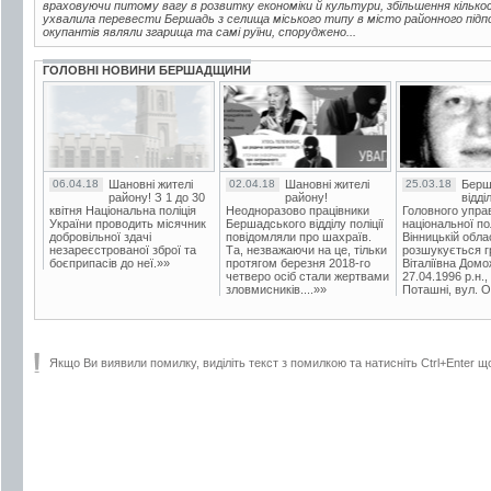
враховуючи питому вагу в розвитку економіки й культури, збільшення кілько
ухвалила перевести Бершадь з селища міського типу в місто районного підпо
окупантів являли згарища та самі руїни, споруджено...
ГОЛОВНІ НОВИНИ БЕРШАДЩИНИ
06.04.18
Шановні жителі
02.04.18
Шановні жителі
25.03.18
Берш
району! З 1 до 30
району!
відді
квітня Національна поліція
Неодноразово працівники
Головного упра
України проводить місячник
Бершадського відділу поліції
національної пол
добровільної здачі
повідомляли про шахраїв.
Вінницькій обла
незареєстрованої зброї та
Та, незважаючи на це, тільки
розшукується гр
боєприпасів до неї.»»
протягом березня 2018-го
Віталіївна Домо
четверо осіб стали жертвами
27.04.1996 р.н.,
зловмисників....»»
Поташні, вул. Ос
Якщо Ви виявили помилку, виділіть текст з помилкою та натисніть Ctrl+Enter щ