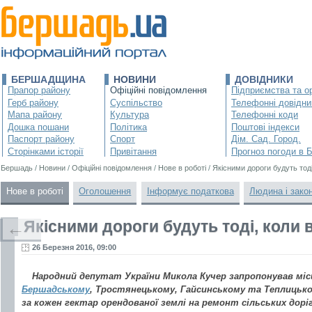
БЕРШАДЩИНА
НОВИНИ
ДОВІДНИКИ
Прапор району
Офіційні повідомлення
Підприємства та ор
Герб району
Суспільство
Телефонні довідни
Мапа району
Культура
Телефонні коди
Дошка пошани
Політика
Поштові індекси
Паспорт району
Спорт
Дім. Сад. Город.
Сторінками історії
Привітання
Прогноз погоди в 
Бершадь
/
Новини
/
Офіційні повідомлення
/
Нове в роботі
/
Якісними дороги будуть тоді
Нове в роботі
Оголошення
Інформує податкова
Людина і зако
Якісними дороги будуть тоді, коли 
←
26 Березня 2016, 09:00
Народний депутат України Микола Кучер запропонував мі
Бершадському
, Тростянецькому, Гайсинському та Теплицько
за кожен гектар орендованої землі на ремонт сільських доріг