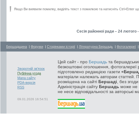
Якщо Ви виявили помилку, виділіть текст з помилкою та натисніть Ctrl+Enter щ
Сесія районної ради – 24 лютого 
Бершадщина
|
Форуми
|
Сторінками історії
|
Літературна Бершадь
|
Фотогалереї
Цей сайт - про
Бершадь
та бершадський
безкоштовні оголошення, фотогалереї р
Зворотній зв'язок
підготовлено редакцією газети
«Берша
Публічна угода
матеріали належать авторам статтей. 
Мапа сайту
розміщена на сайті
Бершаді
, без згод
PDA-версія
Адміністрація сайту
Бершадь
може не п
RSS
не несе відповідальності за авторські м
09.01.2026 16:54:51