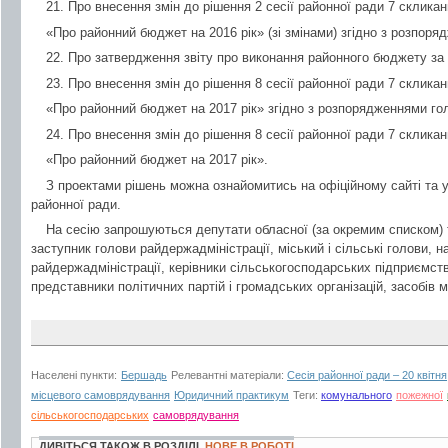
21. Про внесення змін до рішення 2 сесії районної ради 7 скликан
«Про районний бюджет на 2016 рік» (зі змінами) згідно з розпоря
22. Про затвердження звіту про виконання районного бюджету за 
23. Про внесення змін до рішення 8 сесії районної ради 7 скликан
«Про районний бюджет на 2017 рік» згідно з розпорядженнями гол
24. Про внесення змін до рішення 8 сесії районної ради 7 скликан
«Про районний бюджет на 2017 рік».
З проектами рішень можна ознайомитись на офіційному сайті та 
районної ради.
На сесію запрошуються депутати обласної (за окремим списком) 
заступник голови райдержадміністрації, міський і сільські голови, н
райдержадміністрації, керівники сільськогосподарських підприємств
представники політичних партій і громадських організацій, засобів м
Населені пункти:
Бершадь
Релевантні матеріали:
Сесія районної ради – 20 квітня
місцевого самоврядування
Юридичний практикум
Теги:
комунального
пожежної
сільськогосподарських
самоврядування
ДИВІТЬСЯ ТАКОЖ В РОЗДІЛІ
НОВЕ В РОБОТІ