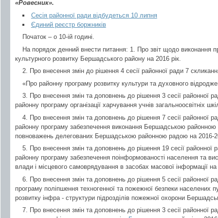
«Ровесник».
Сесія районної ради відбудеться 10 липня
Єдиний реєстр боржників
Початок – о 10-ій годині.
На порядок денний внести питання: 1. Про звіт щодо виконання п
культурного розвитку Бершадського району на 2016 рік.
2. Про внесення змін до рішення 4 сесії районної ради 7 скликання
«Про районну програму розвитку культури та духовного відроджен
3. Про внесення змін та доповнень до рішення 3 сесії районної ра
районну програму організації харчування учнів загальноосвітніх шкі
4. Про внесення змін та доповнень до рішення 7 сесії районної ра
районну програму забезпечення виконання Бершадською районною 
повноважень делегованих Бершадською районною радою на 2016-2
5. Про внесення змін та доповнень до рішення 19 сесії районної р
районну програму забезпечення поінформованості населення та висв
влади і місцевого самоврядування в засобах масової інформації на 2
6. Про внесення змін та доповнень до рішення 5 сесії районної ра
програму поліпшення техногенної та пожежної безпеки населених пун
розвитку інфра - структури підрозділів пожежної охорони Бершадсь
7. Про внесення змін та доповнень до рішення 3 сесії районної ра