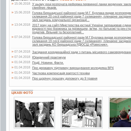
»
15.06.2018
У цьому році розпочата реформа первинної ланки медичних закла
сімейних лікарів.
»
15.06.2018
Голова Бершадської районної ради М.Г. Бурлака видав розпорядж
скликання 20 сесії районної ради 7 скликання», пленарне засіданн
залі засідань комунальної організації...
»
13.04.2018
2017 року на сайті Міністерства юстиції України запрацював єдин
відомості про боржника за прізвищем, ім’ям, по батькові та реєс
податків. Вільний та безоплатний...
»
07.04.2018
Голова Бершадської районної ради М.Г.Бурлака видав розпорядже
скликання 19 сесії районної ради 7 скликання», пленарне засіданн
залі засідань КО Бершадська РДЮСШ «Ровесник».
»
07.04.2018
Засідання координаційної ради з питань місцевого самоврядуван
»
07.04.2018
Юридичний практикум
»
01.04.2018
Події. Новини. Факти.
»
01.04.2018
Про державну підтримку вирощування молодняка ВРХ
»
01.04.2018
Часткова компенсація вартості техніки
»
01.04.2018
Про щорічну грошову допомогу до 9 травня
ЦІКАВІ ФОТО
2 фото
3 фото
5 фото