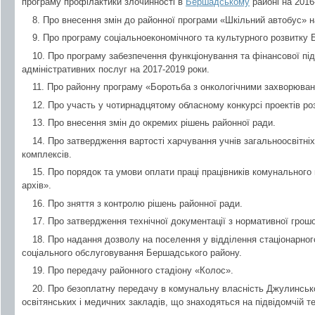
програму профілактики злочинності в
Бершадському
районі на 2016
8. Про внесення змін до районної програми «Шкільний автобус» н
9. Про програму соціальноекономічного та культурного розвитку 
10. Про програму забезпечення функціонування та фінансової пі
адміністративних послуг на 2017-2019 роки.
11. Про районну програму «Боротьба з онкологічними захворюван
12. Про участь у чотирнадцятому обласному конкурсі проектів ро
13. Про внесення змін до окремих рішень районної ради.
14. Про затвердження вартості харчування учнів загальноосвітні
комплексів.
15. Про порядок та умови оплати праці працівників комунальног
архів».
16. Про зняття з контролю рішень районної ради.
17. Про затвердження технічної документації з нормативної грошо
18. Про надання дозволу на поселення у відділення стаціонарног
соціального обслуговування Бершадського району.
19. Про передачу районного стадіону «Колос».
20. Про безоплатну передачу в комунальну власність Джулинсько
освітянських і медичних закладів, що знаходяться на підвідомчій те