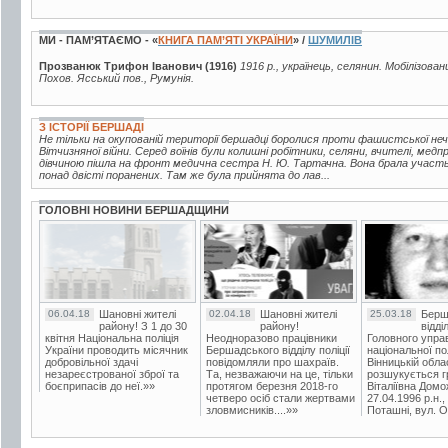
МИ - ПАМ’ЯТАЄМО - «
КНИГА ПАМ’ЯТІ УКРАЇНИ
» /
ШУМИЛІВ
Прозванюк Трифон Іванович (1916)
1916 р., українець, селянин. Мобілізован
Похов. Ясський пов., Румунія.
З ІСТОРІЇ БЕРШАДІ
Не тільки на окупованій території бершадці боролися проти фашистської неч
Вітчизняної війни. Серед воїнів були колишні робітники, селяни, вчителі, медп
дівчиною пішла на фронт медична сестра Н. Ю. Тартачна. Вона брала участь 
понад двісті поранених. Там же була прийнята до лав...
ГОЛОВНІ НОВИНИ БЕРШАДЩИНИ
06.04.18
Шановні жителі
02.04.18
Шановні жителі
25.03.18
Берш
району! З 1 до 30
району!
відді
квітня Національна поліція
Неодноразово працівники
Головного упра
України проводить місячник
Бершадського відділу поліції
національної пол
добровільної здачі
повідомляли про шахраїв.
Вінницькій обла
незареєстрованої зброї та
Та, незважаючи на це, тільки
розшукується гр
боєприпасів до неї.»»
протягом березня 2018-го
Віталіївна Домо
четверо осіб стали жертвами
27.04.1996 р.н.,
зловмисників....»»
Поташні, вул. Ос