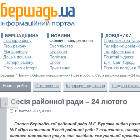
БЕРШАДЩИНА
НОВИНИ
ДОВІДНИКИ
Прапор району
Офіційні повідомлення
Підприємства та ор
Герб району
Суспільство
Телефонні довідни
Мапа району
Культура
Телефонні коди
Дошка пошани
Політика
Поштові індекси
Паспорт району
Спорт
Дім. Сад. Город.
Сторінками історії
Привітання
Прогноз погоди в 
Бершадь
/
Новини
/
Офіційні повідомлення
/
Нове в роботі
/
Сесія районної ради – 24 л
Нове в роботі
Оголошення
Інформує податкова
Людина і зако
Сесія районної ради – 24 лютого
←
11 Лютого 2017, 09:00
Голова Бершадської районної ради М.Г. Бурлака видав розп
№7 «Про скликання 9 сесії районної ради 7 скликання», пленар
лютого поточного року в залі засідань комунальної органі