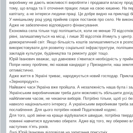
виробнику не дають можливості виробляти і продавати власну прод
тому, що влада та її оточення працює лише на свою кишеню. На пер
капіталу, а не інтереси людини праці. Це добре видно на прикладі 
У нинішньому році уряд прийняв сорок постанов про село. Не викон
Адже не забезпечено відповідного фінансування.
Економіка села тільки тоді поліпшиться, коли не менше 70 відсоткі
рівні, залишатимуться на місці, і лише 30 відсотків йтимуть у цент
демократичний світ. Якщо більшість коштів залишатиметься в розпо
використовувати для розвитку соціальної інфраструктури, поліпшен
закладів культури, будівництва та ремонту доріг тощо.
Юрій Іванович вважає, що давновже з’явилася необхідність у прийн
Попри низку проблем, які назвав кандидат у Президенти, наш земл
оптимістично.
Адже життя в Україні триває, народжується новий господар. Прикл
«Зернопродукт».
Найважчі часи Україна вже пройшла. А незалежність наша була і з
Українським виробничникам треба дати можливість збільшити дохі
найближчим часом, не чекаючи виборів. Потрібно тільки, щоб усі бе
навколо національного інтересу. А українським виробникам треба з
послаблення. Для цього потрібен новий Податковий кодекс.
Для того, щоб зміни на краще відбувалися швидше, потрібна тверда
повинні навчитися вдумливо обирати. Адже від того, яку оберемо в
наступних п’ять років.
Далі Юрій Іванович відповідав на запитання присутніх.