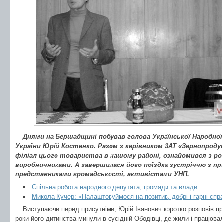
Днями на Бершадщині побував голова Української Народної
України Юрій Костенко. Разом з керівником ЗАТ «Зернопроду
філіал цього товариства в нашому районі, ознайомився з ро
виробничниками. А завершилася його поїздка зустріччю з пр
представниками громадськості, активістами УНП.
Спільна робота народного депутата, громади та влади
Микола Кучер: «Налаштовуймося на позитив, добрі і гарні спр
Виступаючи перед присутніми, Юрій Іванович коротко розповів пр
роки його дитинства минули в сусідній Ободівці, де жили і працюва