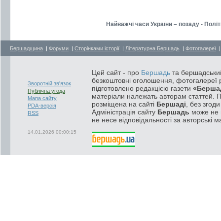
Найважчі часи України – позаду - Полі
Бершадщина
|
Форуми
|
Сторінками історії
|
Літературна Бершадь
|
Фотогалереї
Цей сайт - про
Бершадь
та бершадський
безкоштовні оголошення, фотогалереї р
Зворотній зв'язок
підготовлено редакцією газети
«Берша
Публічна угода
матеріали належать авторам статтей. 
Мапа сайту
розміщена на сайті
Бершаді
, без згод
PDA-версія
Адміністрація сайту
Бершадь
може не п
RSS
не несе відповідальності за авторські м
14.01.2026 00:00:15