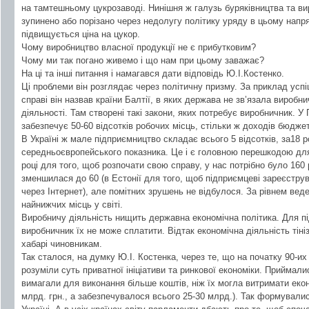
на тамтешньому цукрозаводі. Нинішня ж галузь буряківництва та ви
зупинено або порізано через недолугу політику уряду в цьому напря
підвищується ціна на цукор.
Чому виробництво власної продукції не є прибутковим?
Чому ми так погано живемо і що нам при цьому заважає?
На ці та інші питання і намагався дати відповідь Ю.І.Костенко.
Ці проблеми він розглядає через політичну призму. За приклад успі
справі він назвав країни Балтії, в яких держава не зв’язала виробни
діяльності. Там створені такі закони, яких потребує виробничник. 
забезпечує 50-60 відсотків робочих місць, стільки ж доходів бюджет
В Україні ж мале підприємництво складає всього 5 відсотків, за18 ро
середньоєвропейського показника. Це і є головною перешкодою для
році для того, щоб розпочати свою справу, у нас потрібно було 160 р
зменшилася до 60 (в Естонії для того, щоб підприємцеві зареєструв
через Інтернет), але помітних зрушень не відбулося. За рівнем вед
найнижчих місць у світі.
Виробничу діяльність нищить державна економічна політика. Для пі
виробничник їх не може сплатити. Відтак економічна діяльність тін
хабарі чиновникам.
Так сталося, на думку Ю.І. Костенка, через те, що на початку 90-их
розуміли суть приватної ініціативи та ринкової економіки. Приймали
вимагали для виконання більше коштів, ніж їх могла витримати екон
млрд. грн., а забезпечувалося всього 25-30 млрд.). Так формували