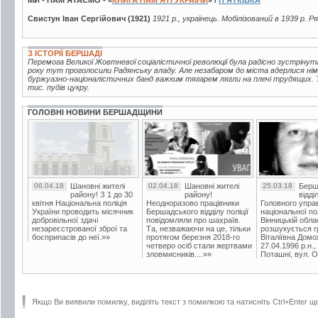
Свистун Іван Сергійович (1921)
1921 р., українець. Мобілізований в 1939 р. Р
З ІСТОРІЇ БЕРШАДІ
Перемога Великої Жовтневої соціалістичної революції була радісно зустрінут
року тут проголосили Радянську владу. Але незабаром до міста вдерлися нім
буржуазно-націоналістичних банд важким тягарем лягли на плечі трудящих. Т
тис. пудів цукру.
ГОЛОВНІ НОВИНИ БЕРШАДЩИНИ
06.04.18
Шановні жителі
02.04.18
Шановні жителі
25.03.18
Берш
району! З 1 до 30
району!
відді
квітня Національна поліція
Неодноразово працівники
Головного упра
України проводить місячник
Бершадського відділу поліції
національної пол
добровільної здачі
повідомляли про шахраїв.
Вінницькій обла
незареєстрованої зброї та
Та, незважаючи на це, тільки
розшукується гр
боєприпасів до неї.»»
протягом березня 2018-го
Віталіївна Домо
четверо осіб стали жертвами
27.04.1996 р.н.,
зловмисників....»»
Поташні, вул. Ос
Якщо Ви виявили помилку, виділіть текст з помилкою та натисніть Ctrl+Enter щ