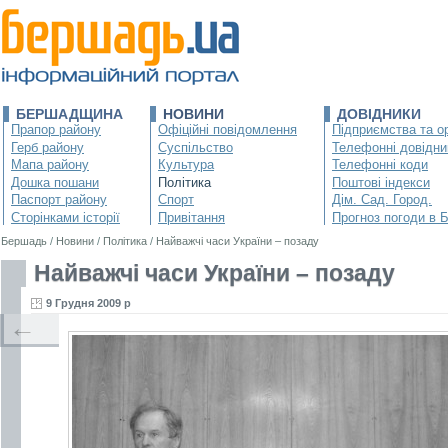
БЕРШАДЩИНА
НОВИНИ
ДОВІДНИКИ
Прапор району
Офіційні повідомлення
Підприємства та ор
Герб району
Суспільство
Телефонні довідни
Мапа району
Культура
Телефонні коди
Дошка пошани
Політика
Поштові індекси
Паспорт району
Спорт
Дім. Сад. Город.
Сторінками історії
Привітання
Прогноз погоди в 
Бершадь
/
Новини
/
Політика
/
Найважчі часи України – позаду
Найважчі часи України – позаду
9 Грудня 2009 р
←