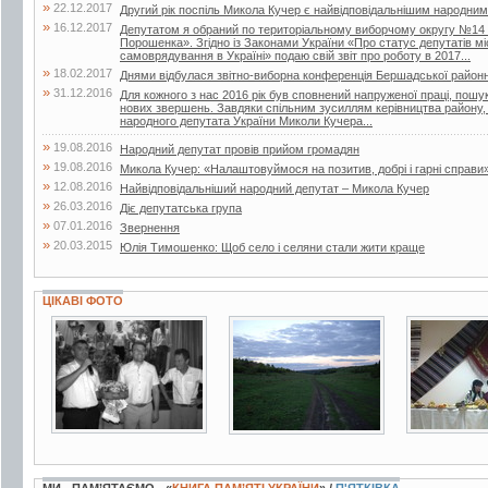
»
22.12.2017
Другий рік поспіль Микола Кучер є найвідповідальнішим народни
»
16.12.2017
Депутатом я обраний по територіальному виборчому округу №14 ві
Порошенка». Згідно із Законами України «Про статус депутатів м
самоврядування в Україні» подаю свій звіт про роботу в 2017...
»
18.02.2017
Днями відбулася звітно-виборна конференція Бершадської районної 
»
31.12.2016
Для кожного з нас 2016 рік був сповнений напруженої праці, пош
нових звершень. Завдяки спільним зусиллям керівництва району, 
народного депутата України Миколи Кучера...
»
19.08.2016
Народний депутат провів прийом громадян
»
19.08.2016
Микола Кучер: «Налаштовуймося на позитив, добрі і гарні справи
»
12.08.2016
Найвідповідальніший народний депутат – Микола Кучер
»
26.03.2016
Діє депутатська група
»
07.01.2016
Звернення
»
20.03.2015
Юлія Тимошенко: Щоб село і селяни стали жити краще
ЦІКАВІ ФОТО
4 фото
11 фото
5 фото
МИ - ПАМ’ЯТАЄМО - «
КНИГА ПАМ’ЯТІ УКРАЇНИ
» /
П'ЯТКІВКА