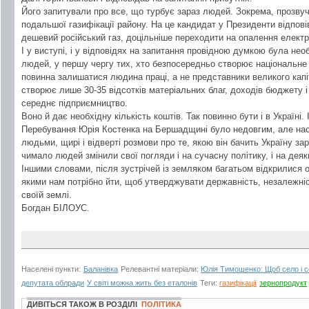
Його запитували про все, що турбує зараз людей. Зокрема, прозву
подальшої газифікації району. На це кандидат у Президенти відпові
дешевий російський газ, доцільніше переходити на опалення електри
І у виступі, і у відповідях на запитання провідною думкою була необ
людей, у першу чергу тих, хто безпосередньо створює національне б
повинна залишатися людина праці, а не представники великого капіт
створює лише 30-35 відсотків матеріальних благ, доходів бюджету і 
середнє підприємництво.
Воно й дає необхідну кількість коштів. Так повинно бути і в Україні.
Перебування Юрія Костенка на Бершадщині було недовгим, але наси
людьми, щирі і відверті розмови про те, якою він бачить Україну за
чимало людей змінили свої погляди і на сучасну політику, і на деяк
Іншими словами, після зустрічей із земляком багатьом відкрилися оч
якими нам потрібно йти, щоб утверджувати державність, незалежні
своїй землі.
Богдан БІЛОУС.
Населені пункти:
Баланівка
Релевантні матеріали:
Юлія Тимошенко: Щоб село і с
депутата облради
У світі можна жить без еталонів
Теги:
газифікації
зернопродукт
ДИВІТЬСЯ ТАКОЖ В РОЗДІЛІ
ПОЛІТИКА