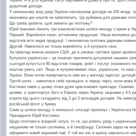
Україні. А в усіх країнах світу парламенти дбають про те, щоб сп
додаткові доходи.
У нинішньому році уряд України напланував доходів на 245 млрд. грн
економіка цих коштів не забезпечить. Це руйнівна для держави полі
Що треба зробити, щоб змінити цю політику?
Юрій Іванович бачить три взаємозв’язані шляхи виходу з кризи в Укр
Перший. Виробляти свою, вітчизняну продукцію. Наша економіка доз
відсотків всіх видів продукції. І економічна політика держави повин
Другий. Навчитися не тільки виробляти, а й купувати своє.
За приклад можна назвати США, де в умовах світової кризи зробили
Купувати українське – це означає припинити дотування нашими гро
сьогодні купується 80 відсотків товарів, робіт і послуг іноземного
коштом увесь світ. Якщо ж купуватимемо своє, українське, то наші
Україні. Вони потім повертаються нам же у вигляді зарплат, дотацій 
Третій шлях – навчитися себе захищати, в першу чергу, коли мова й
Костенко навів у цьому плані дуже красномовні приклади. Скажімо, У
цінами, а транспортує його в Європу через Україну зацінами у 4-5 р
втрати від цього складають від 3 до 5 мільярдів доларів. На невигі
російський флот у Криму.
Саме ці шляхи виходу із нинішньої ситуації пропонує і Українська На
Президенти Юрій Костенко.
Щодо політики в аграрній галузі, то те, що робить уряд з українськ
нищенням не тільки селянина, а й генофонду. Селянин зараз не мо
оформити новий зерновий пай. У той же час в країну завозиться чи