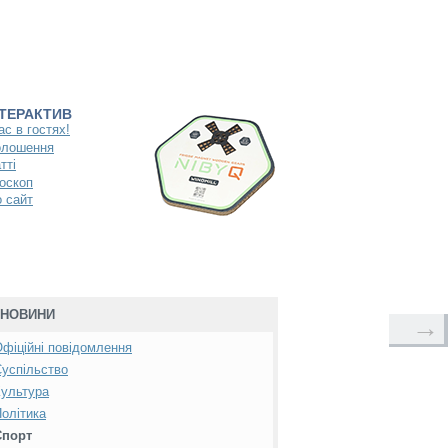
НТЕРАКТИВ
ас в гостях!
олошення
тті
оскоп
 сайт
НОВИНИ
→
фіційні повідомлення
успільство
ультура
олітика
Спорт