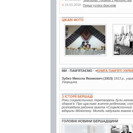
»
16.03.2018
Перші успіхи боксерів
ЦІКАВІ ФОТО
5 фото
2 фото
МИ - ПАМ’ЯТАЄМО - «
КНИГА ПАМ’ЯТІ УКРА
Зубко Микола Якимович (1913)
1913 р., укр
Угорщина.
З ІСТОРІЇ БЕРШАДІ
Роки соціалістичних перетворень були наповн
здоров'я. Про щасливе життя робітників, сел
розповідала районна газета «Соціалістичний 
відкрили бібліотеку. Молодь набувала знання в 
ГОЛОВНІ НОВИНИ БЕРШАДЩИНИ