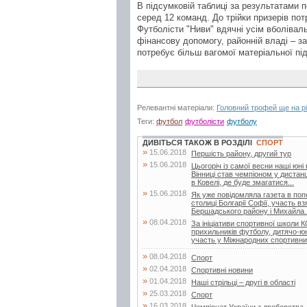
В підсумковій таблиці за результатами 
серед 12 команд. До трійки призерів потр
Футболісти "Ниви" вдячні усім вболівал
фінансову допомогу, районній владі – з
потребує більш вагомої матеріальної пі
Релевантні матеріали:
Головний трофей ще на рі
Теги:
футбол
футболісти
футболу
ДИВІТЬСЯ ТАКОЖ В РОЗДІЛІ
СПОРТ
»
15.06.2018
Першість району, другий тур
»
15.06.2018
Цьогоріч із самої весни наші юні
Вінниці став чемпіоном у дистанц
в Ковелі, де буде змагатися...
»
15.06.2018
Як уже повідомляла газета в поп
столиці Болгарії Софії, участь в
Бершадського району і Михайла..
»
08.04.2018
За ініціативи спортивної школи
прихильників футболу, дитячо-
участь у Міжнародних спортивни
»
08.04.2018
Спорт
»
02.04.2018
Спортивні новини
»
01.04.2018
Наші стрільці – другі в області
»
25.03.2018
Спорт
»
16.03.2018
Чемпіонат України з двоборства