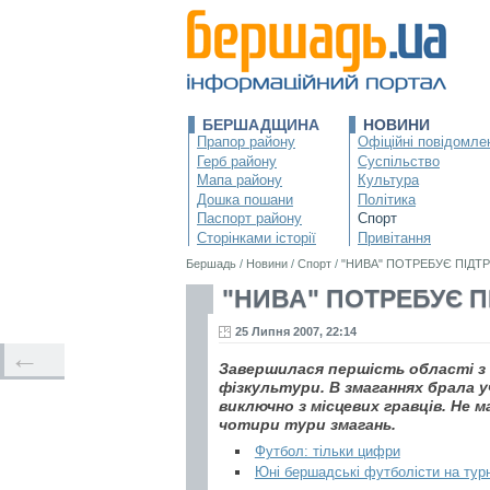
БЕРШАДЩИНА
НОВИНИ
Прапор району
Офіційні повідомле
Герб району
Суспільство
Мапа району
Культура
Дошка пошани
Політика
Паспорт району
Спорт
Сторінками історії
Привітання
Бершадь
/
Новини
/
Спорт
/
"НИВА" ПОТРЕБУЄ ПІДТ
"НИВА" ПОТРЕБУЄ 
25 Липня 2007, 22:14
←
Завершилася першість області з 
фізкультури. В змаганнях брала 
виключно з місцевих гравців. Не
чотири тури змагань.
Футбол: тільки цифри
Юні бершадські футболісти на турні