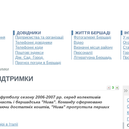
ДОВІДНИКИ
ЖИТТЯ БЕРШАДІ
І
ння
Підприємства та організації
Фотогалереї Бершаді
У н
Телефонні довідники
Відео
Ог
Телефонні коди
Визначні місця району
Ста
Поштові індекси
Персоналії
Гор
Дім. Сад. Город.
Літературна Бершадь
Про
Прогноз погоди в Бершаді
РИМКИ
ПІДТРИМКИ
3
футболу сезону 2006-2007 рр. серед колективів
О
участь і бершадська "Нива". Команду сформовано
С
 маючи достатніх коштів, "Нива" пропустила перших
К
П
рі в Італії