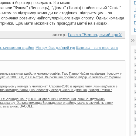
першості бершадці посідають 8-е місце
П
апили "Факел" (Липовець), "Діаміт" (Тиврів) і гайсинський "Сокіл".
ьникам за підтримку команди на стадіонах, підприємцям – за
Р
а сприяння розвитку найпопулярнішого виду спорту. Однак команда
дтримки, щоб мати можливість проводити матчі на виїздах.
Н
автор:
Газета "Бершадський край"
к залишиться в районі
Міні-футбол: дев’ятий тур
Шляхова – село спортивне
 веслувальники здобули чимало успіхів. Так, Павло Чабан на відкритті сезону у
іях на 200, 500, 2000 метрів. Він успішно пройшов відбір на чемпіонат України
ередньому номері, у чемпіонаті Європи-2018 із армреслінгу, який відбувся в
зяла команда Вінницької області у складі Оксани Дяченко, Вікторії Рожко з
.
 КО «Бершадська РДЮСШ «Ровесник» і натхненної, значної підтримки
юнацька футбольна команда Бершадського району мала можливість взяти
х змаганнях BACOLI...