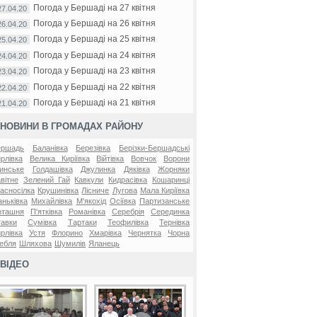
Погода у Бершаді на 27 квітня
27.04.20
Погода у Бершаді на 26 квітня
26.04.20
Погода у Бершаді на 25 квітня
25.04.20
Погода у Бершаді на 24 квітня
24.04.20
Погода у Бершаді на 23 квітня
23.04.20
Погода у Бершаді на 22 квітня
22.04.20
Погода у Бершаді на 21 квітня
21.04.20
НОВИНИ В ГРОМАДАХ РАЙОНУ
ершадь
Баланівка
Березівка
Берізки-Бершадські
рлівка
Велика Киріївка
Війтівка
Вовчок
Ворони
инське
Голдашівка
Джулинка
Дяківка
Жорняки
вітне
Зелений Гай
Кавкули
Кидрасівка
Кошаринці
асносілка
Крушинівка
Лісниче
Лугова
Мала Киріївка
ньківка
Михайлівка
М'якохід
Осіївка
Партизанське
оташня
П'ятківка
Романівка
Серебрія
Серединка
авки
Сумівка
Тартаки
Теофилівка
Тернівка
рлівка
Устя
Флорино
Хмарівка
Чернятка
Чорна
ебля
Шляхова
Шумилів
Яланець
ВІДЕО