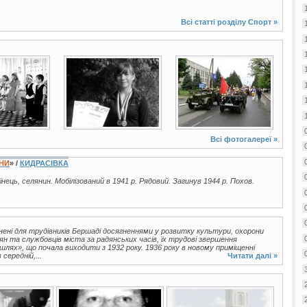
Всі статті розділу
Спорт
»
2 фото
84 фото
Всі фотогалереї »
ЇНИ
» /
КИДРАСІВКА
аїнець, селянин. Мобілізований в 1941 р. Рядовий. Загинув 1944 р. Похов.
ені для трудівників Бершаді досягненнями у розвитку культури, охорони
ян та службовців міста за радянських часів, їх трудові звершення
шлях», що почала виходити з 1932 року. 1936 року в новому приміщенні
середній,...
Читати далі »