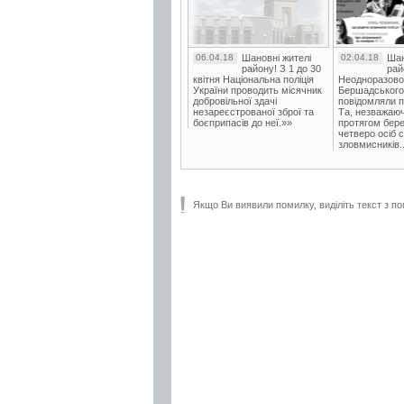
06.04.18
Шановні жителі
02.04.18
Шан
району! З 1 до 30
рай
квітня Національна поліція
Неодноразово
України проводить місячник
Бершадського в
добровільної здачі
повідомляли п
незареєстрованої зброї та
Та, незважаюч
боєприпасів до неї.»»
протягом бере
четверо осіб 
зловмисників..
Якщо Ви виявили помилку, виділіть текст з по