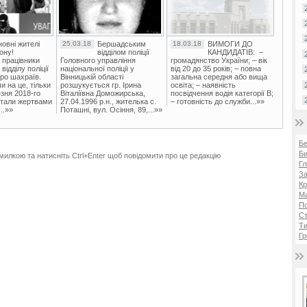
овні жителі
25.03.18
Бершадським
18.03.18
ВИМОГИ ДО
ону!
відділом поліції
КАНДИДАТІВ: –
 працівники
Головного управління
громадянство України; – вік
ідділу поліції
національної поліції у
від 20 до 35 років; – повна
ро шахраїв.
Вінницькій області
загальна середня або вища
и на це, тільки
розшукується гр. Ірина
освіта; – наявність
зня 2018-го
Віталіївна Доможирська,
посвідчення водія категорії В;
стали жертвами
27.04.1996 р.н., жителька с.
– готовність до служби...»»
..»»
Поташні, вул. Осіння, 89,...»»
Б
Би
милкою та натисніть Ctrl+Enter щоб повідомити про це редакцію
Гл
За
Кр
Ма
П
Ст
Ти
Гр