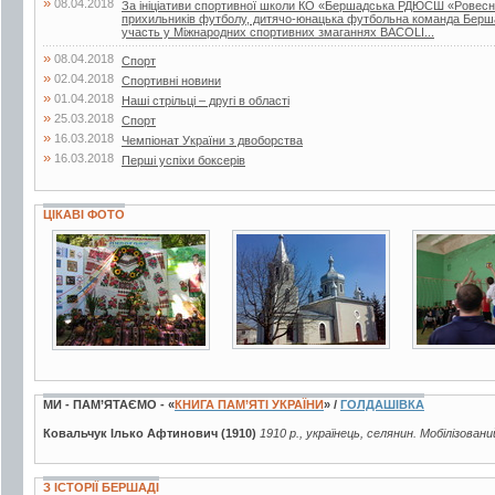
»
08.04.2018
За ініціативи спортивної школи КО «Бершадська РДЮСШ «Ровесник
прихильників футболу, дитячо-юнацька футбольна команда Берш
участь у Міжнародних спортивних змаганнях BACOLI...
»
08.04.2018
Спорт
»
02.04.2018
Спортивні новини
»
01.04.2018
Наші стрільці – другі в області
»
25.03.2018
Спорт
»
16.03.2018
Чемпіонат України з двоборства
»
16.03.2018
Перші успіхи боксерів
ЦІКАВІ ФОТО
15 фото
3 фото
5 фото
МИ - ПАМ’ЯТАЄМО - «
КНИГА ПАМ’ЯТІ УКРАЇНИ
» /
ГОЛДАШІВКА
Ковальчук Ілько Афтинович (1910)
1910 р., українець, селянин. Мобілізовани
З ІСТОРІЇ БЕРШАДІ