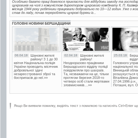
Особливо багато праці довелося прикласти для відбудови заводу та господ
цукровиків на чолі з комуністом директором цукрового комбінату К. П. Казі
місяців 1944 року робітники працювали добровільно по 10—12 годин. Уже з жо
став до ладу, почав переробляти цукрові буряки із...
ГОЛОВНІ НОВИНИ БЕРШАДЩИНИ
06.04.18
Шановні жителі
02.04.18
Шановні жителі
25.03.18
Берш
району! З 1 до 30
району!
відді
квітня Національна поліція
Неодноразово працівники
Головного упра
України проводить місячник
Бершадського відділу поліції
національної пол
добровільної здачі
повідомляли про шахраїв.
Вінницькій обла
незареєстрованої зброї та
Та, незважаючи на це, тільки
розшукується гр
боєприпасів до неї.»»
протягом березня 2018-го
Віталіївна Домо
четверо осіб стали жертвами
27.04.1996 р.н.,
зловмисників....»»
Поташні, вул. Ос
Якщо Ви виявили помилку, виділіть текст з помилкою та натисніть Ctrl+Enter щ