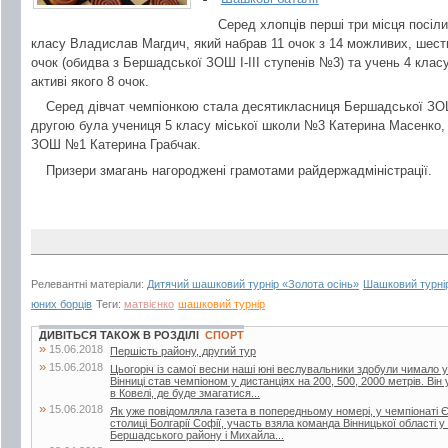
Серед хлопців перші три місця посіли
класу Владислав Магдич, який набрав 11 очок з 14 можливих, шест
очок (обидва з Бершадської ЗОШ І-ІІІ ступенів №3) та учень 4 клас
активі якого 8 очок.
Серед дівчат чемпіонкою стала десятикласниця Бершадської ЗОШ 
другою була учениця 5 класу міської школи №3 Катерина Масенко, 
ЗОШ №1 Катерина Грабчак.
Призери змагань нагороджені грамотами райдержадміністрації.
Релевантні матеріали:
Дитячий шашковий турнір «Золота осінь»
Шашковий турнір
юних борців
Теги:
матвієнко
шашковий турнір
ДИВІТЬСЯ ТАКОЖ В РОЗДІЛІ
СПОРТ
»
15.06.2018
Першість району, другий тур
»
15.06.2018
Цьогоріч із самої весни наші юні веслувальники здобули чимало ус
Вінниці став чемпіоном у дистанціях на 200, 500, 2000 метрів. Він
в Ковелі, де буде змагатися...
»
15.06.2018
Як уже повідомляла газета в попередньому номері, у чемпіонаті Є
столиці Болгарії Софії, участь взяла команда Вінницької області у
Бершадського району і Михайла...