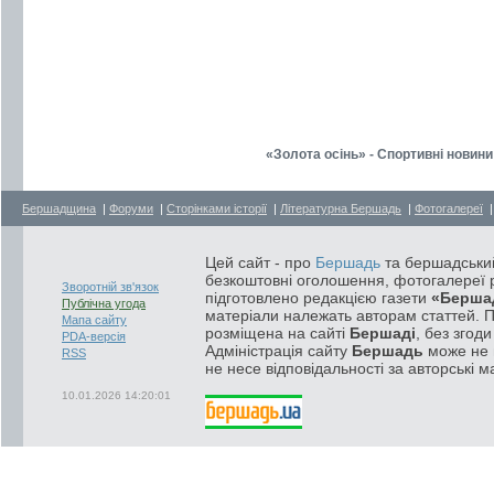
«Золота осінь» - Спортивні новини
Бершадщина
|
Форуми
|
Сторінками історії
|
Літературна Бершадь
|
Фотогалереї
Цей сайт - про
Бершадь
та бершадський
безкоштовні оголошення, фотогалереї р
Зворотній зв'язок
підготовлено редакцією газети
«Берша
Публічна угода
матеріали належать авторам статтей. 
Мапа сайту
розміщена на сайті
Бершаді
, без згод
PDA-версія
Адміністрація сайту
Бершадь
може не п
RSS
не несе відповідальності за авторські м
10.01.2026 14:20:01