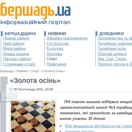
БЕРШАДЩИНА
НОВИНИ
ДОВІДНИКИ
Прапор району
Офіційні повідомлення
Підприємства та ор
Герб району
Суспільство
Телефонні довідни
Мапа району
Культура
Телефонні коди
Дошка пошани
Політика
Поштові індекси
Паспорт району
Спорт
Дім. Сад. Город.
Сторінками історії
Привітання
Прогноз погоди в 
Бершадь
/
Новини
/
Спорт
/
«Золота осінь»
«Золота осінь»
30 Листопада 2011, 23:09
←
Під такою назвою відбувся нещо
загальноосвітній школі №1 традиц
змаганнях, які проходили за швейц
взяли участь 35 дітей.
Юні бершадські футболісти на турнірі
Шашкові баталії