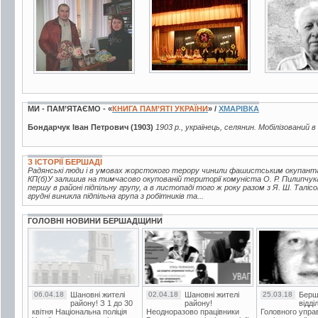
3 фото
5 фото
2 фото
МИ - ПАМ’ЯТАЄМО - «
КНИГА ПАМ’ЯТІ УКРАЇНИ
» /
ХМАРІВКА
Бондарчук Іван Петрович (1903)
1903 р., українець, селянин. Мобілізований в
З ІСТОРІЇ БЕРШАДІ
Радянські люди і в умовах жорстокого терору чинили фашистським окупантам
КП(б)У залишив на тимчасово окупованій території комуніста О. Р. Пилипчука,
першу в районі підпільну групу, а в листопаді того ж року разом з Я. Ш. Таліс
грудні виникла підпільна група з робітників та...
ГОЛОВНІ НОВИНИ БЕРШАДЩИНИ
06.04.18
Шановні жителі
02.04.18
Шановні жителі
25.03.18
Берш
району! З 1 до 30
району!
відді
квітня Національна поліція
Неодноразово працівники
Головного упра