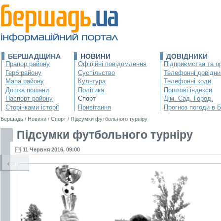
БЕРШАДЩИНА
НОВИНИ
ДОВІДНИКИ
Прапор району
Офіційні повідомлення
Підприємства та ор
Герб району
Суспільство
Телефонні довідни
Мапа району
Культура
Телефонні коди
Дошка пошани
Політика
Поштові індекси
Паспорт району
Спорт
Дім. Сад. Город.
Сторінками історії
Привітання
Прогноз погоди в 
Бершадь
/
Новини
/
Спорт
/
Підсумки футбольного турніру
Підсумки футбольного турніру
11 Червня 2016, 09:00
←