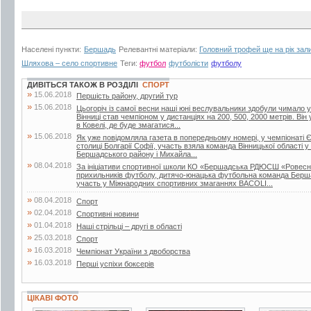
Населені пункти:
Бершадь
Релевантні матеріали:
Головний трофей ще на рік зал
Шляхова – село спортивне
Теги:
футбол
футболісти
футболу
ДИВІТЬСЯ ТАКОЖ В РОЗДІЛІ
СПОРТ
»
15.06.2018
Першість району, другий тур
»
15.06.2018
Цьогоріч із самої весни наші юні веслувальники здобули чимало ус
Вінниці став чемпіоном у дистанціях на 200, 500, 2000 метрів. Він
в Ковелі, де буде змагатися...
»
15.06.2018
Як уже повідомляла газета в попередньому номері, у чемпіонаті Є
столиці Болгарії Софії, участь взяла команда Вінницької області у
Бершадського району і Михайла...
»
08.04.2018
За ініціативи спортивної школи КО «Бершадська РДЮСШ «Ровесник
прихильників футболу, дитячо-юнацька футбольна команда Берш
участь у Міжнародних спортивних змаганнях BACOLI...
»
08.04.2018
Спорт
»
02.04.2018
Спортивні новини
»
01.04.2018
Наші стрільці – другі в області
»
25.03.2018
Спорт
»
16.03.2018
Чемпіонат України з двоборства
»
16.03.2018
Перші успіхи боксерів
ЦІКАВІ ФОТО