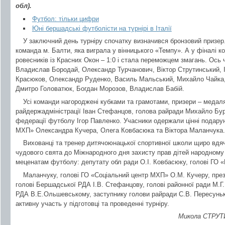
обл).
Футбол: тільки цифри
Юні бершадські футболісти на турнірі в Італії
У заключний день турніру спочатку визначився бронзовий призер
команда м. Балти, яка виграла у вінницького «Темпу». А у фінал
ровесників із Красних Окон – 1:0 і стала переможцем змагань. Ось 
Владислав Бородай, Олександр Турчанович, Віктор Струтинський, І
Красюков, Олександр Руденко, Василь Мальський, Михайло Чайка,
Дмитро Головатюк, Богдан Морозов, Владислав Бабій.
Усі команди нагороджені кубками та грамотами, призери – медаля
райдержадміністрації Іван Стефанцов, голова райради Михайло Бурл
федерації футболу Ігор Павленко. Учасники одержали цінні подарун
МХП» Олександра Кучера, Олега Ковбасюка та Віктора Маланчука.
Вихованці та тренер дитячоюнацької спортивної школи щиро вдяч
чудового свята до Міжнародного дня захисту прав дітей народному 
меценатам футболу: депутату обл ради О.І. Ковбасюку, голові ГО «
Маланчуку, голові ГО «Соціальний центр МХП» О.М. Кучеру, пр
голові Бершадської РДА І.В. Стефанцову, голові районної ради М.Г
РДА В.Е.Ольшевському, заступнику голови райради С.В. Пересуньк
активну участь у підготовці та проведенні турніру.
Микола СТРУТ