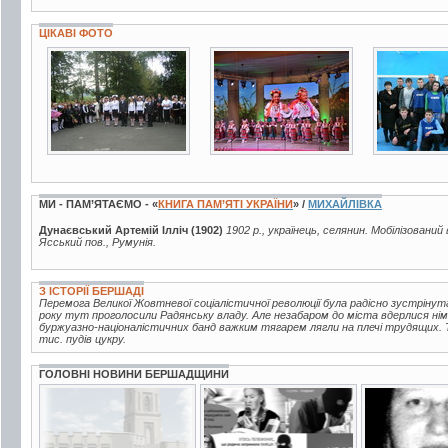
ЦІКАВІ ФОТО
27 фото
4 фото
2 фото
МИ - ПАМ’ЯТАЄМО - «
КНИГА ПАМ’ЯТІ УКРАЇНИ
» /
МИХАЙЛІВКА
Дунаєвський Артемій Ілліч (1902)
1902 р., українець, селянин. Мобілізований
Ясський пов., Румунія.
З ІСТОРІЇ БЕРШАДІ
Перемога Великої Жовтневої соціалістичної революції була радісно зустрінут
року тут проголосили Радянську владу. Але незабаром до міста вдерлися нім
буржуазно-націоналістичних банд важким тягарем лягли на плечі трудящих. Т
тис. пудів цукру.
ГОЛОВНІ НОВИНИ БЕРШАДЩИНИ