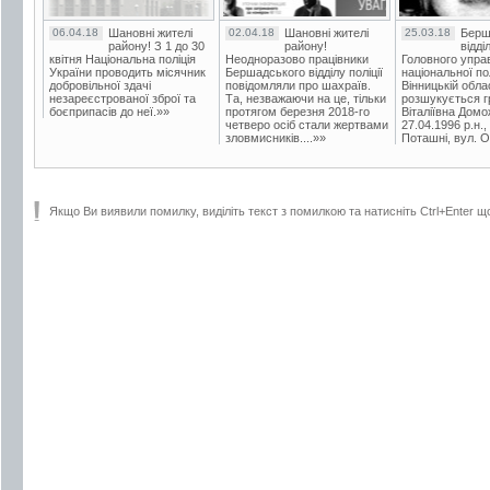
06.04.18
Шановні жителі
02.04.18
Шановні жителі
25.03.18
Берш
району! З 1 до 30
району!
відді
квітня Національна поліція
Неодноразово працівники
Головного упра
України проводить місячник
Бершадського відділу поліції
національної пол
добровільної здачі
повідомляли про шахраїв.
Вінницькій обла
незареєстрованої зброї та
Та, незважаючи на це, тільки
розшукується гр
боєприпасів до неї.»»
протягом березня 2018-го
Віталіївна Домо
четверо осіб стали жертвами
27.04.1996 р.н.,
зловмисників....»»
Поташні, вул. Ос
Якщо Ви виявили помилку, виділіть текст з помилкою та натисніть Ctrl+Enter щ