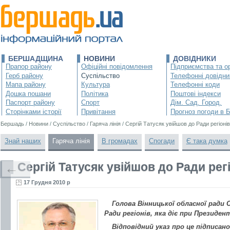
БЕРШАДЩИНА
НОВИНИ
ДОВІДНИКИ
Прапор району
Офіційні повідомлення
Підприємства та ор
Герб району
Суспільство
Телефонні довідни
Мапа району
Культура
Телефонні коди
Дошка пошани
Політика
Поштові індекси
Паспорт району
Спорт
Дім. Сад. Город.
Сторінками історії
Привітання
Прогноз погоди в 
Бершадь
/
Новини
/
Суспільство
/
Гаряча лінія
/
Сергій Татусяк увійшов до Ради регіонів
Знай наших
Гаряча лінія
В громадах
Спогади
Є така думка
Сергій Татусяк увійшов до Ради рег
←
17 Грудня 2010 р
Голова Вінницької обласної ради 
Ради регіонів, яка діє при Президен
Відповідний указ про це підписан