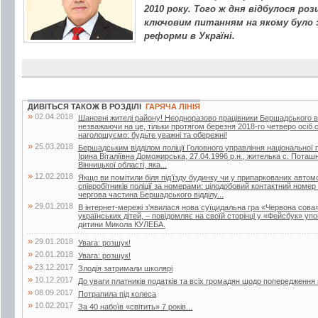
2010 року. Того ж дня відбулося роз
ключовим питанням на якому було 
реформи в Україні.
ДИВІТЬСЯ ТАКОЖ В РОЗДІЛІ
ГАРЯЧА ЛІНІЯ
»
02.04.2018
Шановні жителі району! Неодноразово працівники Бершадського від
незважаючи на це, тільки протягом березня 2018-го четверо осіб
наголошуємо: будьте уважні та обережні!
»
25.03.2018
Бершадським відділом поліції Головного управління національної по
Ірина Віталіївна Доможирська, 27.04.1996 р.н., жителька с. Поташ
Вінницької області, яка...
»
12.02.2018
Якщо ви помітили біля під’їзду будинку чи у припаркованих автом
співробітників поліції за номерами: цілодобовий контактний номе
чергова частина Бершадського відділу...
»
29.01.2018
В інтернет-мережі з’явилася нова суїцидальна гра «Червона сова
українських дітей, – повідомляє на своїй сторінці у «Фейсбук» у
дитини Микола КУЛЕБА.
»
29.01.2018
Увага: розшук!
»
20.01.2018
Увага: розшук!
»
23.12.2017
Злодія затримали школярі
»
10.12.2017
До уваги платників податків та всіх громадян щодо попередженн
»
08.09.2017
Потрапила під колеса
»
10.02.2017
За 40 набоїв «світить» 7 років...