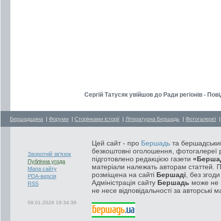
Сергій Татусяк увійшов до Ради регіонів - По
Бершадщина
|
Форуми
|
Сторінками історії
|
Літературна Бершадь
|
Фотогалереї
Цей сайт - про
Бершадь
та бершадський
безкоштовні оголошення, фотогалереї р
Зворотній зв'язок
підготовлено редакцією газети
«Берша
Публічна угода
матеріали належать авторам статтей. 
Мапа сайту
розміщена на сайті
Бершаді
, без згод
PDA-версія
Адміністрація сайту
Бершадь
може не п
RSS
не несе відповідальності за авторські м
09.01.2026 19:34:39