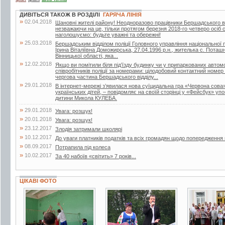
ДИВІТЬСЯ ТАКОЖ В РОЗДІЛІ
ГАРЯЧА ЛІНІЯ
»
02.04.2018
Шановні жителі району! Неодноразово працівники Бершадського від
незважаючи на це, тільки протягом березня 2018-го четверо осіб
наголошуємо: будьте уважні та обережні!
»
25.03.2018
Бершадським відділом поліції Головного управління національної по
Ірина Віталіївна Доможирська, 27.04.1996 р.н., жителька с. Поташ
Вінницької області, яка...
»
12.02.2018
Якщо ви помітили біля під’їзду будинку чи у припаркованих автом
співробітників поліції за номерами: цілодобовий контактний номе
чергова частина Бершадського відділу...
»
29.01.2018
В інтернет-мережі з’явилася нова суїцидальна гра «Червона сова
українських дітей, – повідомляє на своїй сторінці у «Фейсбук» у
дитини Микола КУЛЕБА.
»
29.01.2018
Увага: розшук!
»
20.01.2018
Увага: розшук!
»
23.12.2017
Злодія затримали школярі
»
10.12.2017
До уваги платників податків та всіх громадян щодо попередженн
»
08.09.2017
Потрапила під колеса
»
10.02.2017
За 40 набоїв «світить» 7 років...
ЦІКАВІ ФОТО
5 фото
15 фото
6 фото