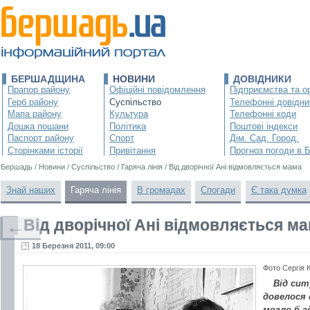
БЕРШАДЩИНА
НОВИНИ
ДОВІДНИКИ
Прапор району
Офіційні повідомлення
Підприємства та ор
Герб району
Суспільство
Телефонні довідни
Мапа району
Культура
Телефонні коди
Дошка пошани
Політика
Поштові індекси
Паспорт району
Спорт
Дім. Сад. Город.
Сторінками історії
Привітання
Прогноз погоди в 
Бершадь
/
Новини
/
Суспільство
/
Гаряча лінія
/
Від дворічної Ані відмовляється мама
Знай наших
Гаряча лінія
В громадах
Спогади
Є така думка
Від дворічної Ані відмовляється м
←
18 Березня 2011, 09:00
Фото Сергія 
Від сит
довелося
могло б з