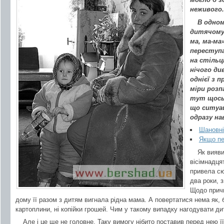
неживого.
В одном
дитячому 
ма, ма-ма»
переступа
на стільц
нічого ди
однієї з п
міри розп
тут щось 
що ситуац
одразу на
Шановні
Якщо пе
Як вияви
вісімнадця
привела сю
два роки, 
Щодо причи
дому її разом з дитям вигнала рідна мама. А повертатися нема як, бо 
картоплини, ні копійки грошей. Чим у такому випадку нагодувати ди
Але і це ще не головне. Таку вимогу нібито поставив перед нею ї