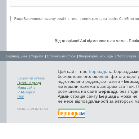
Якщо Ви виявили помилку, виділіть текст з помилкою та натисніть Ctrl+Enter щ
Від дворічної Ані відмовляється мама - Пові
Бершадщина
|
Форуми
|
Сторінками історії
|
Літературна Бершадь
|
Фотогалереї
Цей сайт - про
Бершадь
та бершадський
безкоштовні оголошення, фотогалереї р
Зворотній зв'язок
підготовлено редакцією газети
«Берша
Публічна угода
матеріали належать авторам статтей. 
Мапа сайту
розміщена на сайті
Бершаді
, без згод
PDA-версія
Адміністрація сайту
Бершадь
може не п
RSS
не несе відповідальності за авторські м
09.01.2026 02:18:02