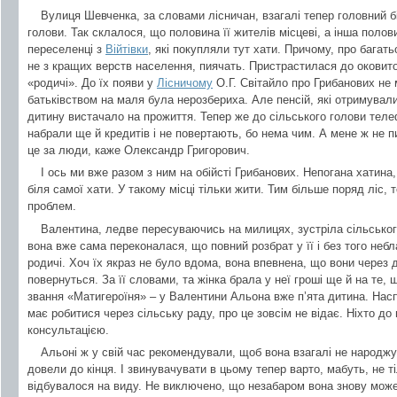
Вулиця Шевченка, за словами лісничан, взагалі тепер головний бі
голови. Так склалося, що половина її жителів місцеві, а інша полови
переселенці з
Війтівки
, які покупляли тут хати. Причому, про багат
не з кращих верств населення, пиячать. Пристрастилася до оковито
«родичі». До їх появи у
Лісничому
О.Г. Світайло про Грибанових не м
батьківством на маля була нерозбериха. Але пенсій, які отримували 
дитину вистачало на прожиття. Тепер же до сільського голови теле
набрали ще й кредитів і не повертають, бо нема чим. А мене ж не п
це за люди, каже Олександр Григорович.
І ось ми вже разом з ним на обійсті Грибанових. Непогана хатина,
біля самої хати. У такому місці тільки жити. Тим більше поряд ліс,
проблем.
Валентина, ледве пересуваючись на милицях, зустріла сільського
вона вже сама переконалася, що повний розбрат у її і без того небл
родичі. Хоч їх якраз не було вдома, вона впевнена, що вони через 
повернуться. За її словами, та жінка брала у неї гроші ще й на те,
звання «Матигероїня» – у Валентини Альона вже п’ята дитина. Насп
має робитися через сільську раду, про це зовсім не відає. Ніхто до 
консультацією.
Альоні ж у свій час рекомендували, щоб вона взагалі не народжув
довели до кінця. І звинувачувати в цьому тепер варто, мабуть, не тіл
відбувалося на виду. Не виключено, що незабаром вона знову може 