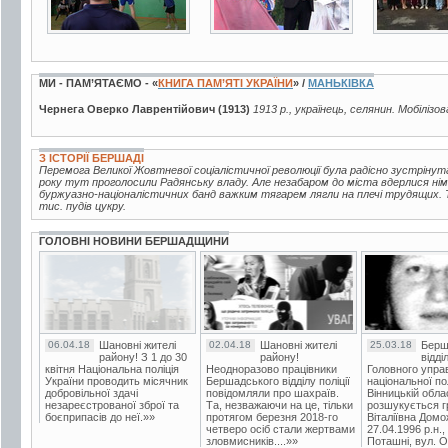
МИ - ПАМ’ЯТАЄМО - «
КНИГА ПАМ’ЯТІ УКРАЇНИ
» /
МАНЬКІВКА
Чернега Оверко Лаврентійович (1913)
1913 р., українець, селянин. Мобілізо
З ІСТОРІЇ БЕРШАДІ
Перемога Великої Жовтневої соціалістичної революції була радісно зустрінут
року тут проголосили Радянську владу. Але незабаром до міста вдерлися нім
буржуазно-націоналістичних банд важким тягарем лягли на плечі трудящих. Т
тис. пудів цукру.
ГОЛОВНІ НОВИНИ БЕРШАДЩИНИ
06.04.18
Шановні жителі
02.04.18
Шановні жителі
25.03.18
Берш
району! З 1 до 30
району!
відді
квітня Національна поліція
Неодноразово працівники
Головного упра
України проводить місячник
Бершадського відділу поліції
національної пол
добровільної здачі
повідомляли про шахраїв.
Вінницькій обла
незареєстрованої зброї та
Та, незважаючи на це, тільки
розшукується гр
боєприпасів до неї.»»
протягом березня 2018-го
Віталіївна Домо
четверо осіб стали жертвами
27.04.1996 р.н.,
зловмисників....»»
Поташні, вул. Ос