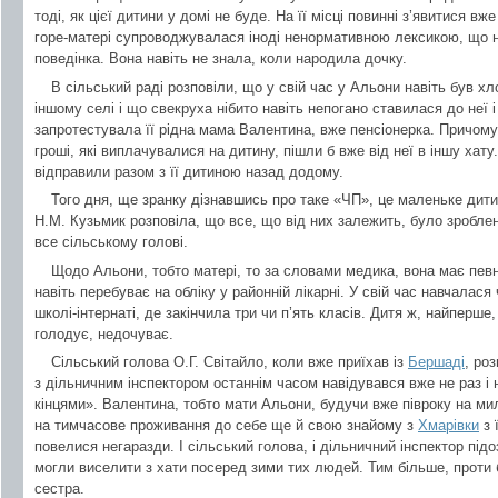
тоді, як цієї дитини у домі не буде. На її місці повинні з’явитися вже
горе-матері супроводжувалася іноді ненормативною лексикою, що н
поведінка. Вона навіть не знала, коли народила дочку.
В сільський раді розповіли, що у свій час у Альони навіть був х
іншому селі і що свекруха нібито навіть непогано ставилася до неї 
запротестувала її рідна мама Валентина, вже пенсіонерка. Причом
гроші, які виплачувалися на дитину, пішли б вже від неї в іншу хату
відправили разом з її дитиною назад додому.
Того дня, ще зранку дізнавшись про таке «ЧП», це маленьке дити
Н.М. Кузьмик розповіла, що все, що від них залежить, було зробле
все сільському голові.
Щодо Альони, тобто матері, то за словами медика, вона має певні
навіть перебуває на обліку у районній лікарні. У свій час навчалас
школі-інтернаті, де закінчила три чи п’ять класів. Дитя ж, найперше
голодує, недочуває.
Сільський голова О.Г. Світайло, коли вже приїхав із
Бершаді
, ро
з дільничним інспектором останнім часом навідувався вже не раз і н
кінцями». Валентина, тобто мати Альони, будучи вже півроку на м
на тимчасове проживання до себе ще й свою знайому з
Хмарівки
з 
повелися негаразди. І сільський голова, і дільничний інспектор під
могли виселити з хати посеред зими тих людей. Тим більше, проти 
сестра.