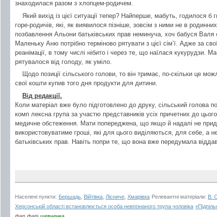
знаходилася разом з хлопцем-родичем.
Який вихід із цієї ситуації тепер? Найперше, мабуть, годилося б г
горе-родичів, які, як виявилося пізніше, зовсім з ними не в родинних
позбавлення Альони батьківських прав неминуча, хоч бабуся Валя 
Маленьку Аню потрібно терміново рятувати з цієї сім’ї. Адже за сво
реанімації, в тому числі нібито і через те, що наїлася кукурудзи. М
рятувалося від голоду, як уміло.
Щодо позиції сільського голови, то він тримає, по-скільки це мож
свої кошти купив того дня продукти для дитини.
Від редакції.
Коли матеріал вже було підготовлено до друку, сільський голова по
комп лексна група за участю представників усіх причетних до цьог
медичне обстеження. Мати попереджена, що якщо й надалі не приді
використовуватиме гроші, які для цього виділяються, для себе, а н
батьківських прав. Навіть попри те, що вона вже передумала відда
Населені пункти:
Бершадь
,
Війтівка
,
Лісниче
,
Хмарівка
Релевантні матеріали:
В. 
Херсонській області встановлюється особа невпізнаного трупа чоловіка
«Підпіль
фап
фапі
шевченка