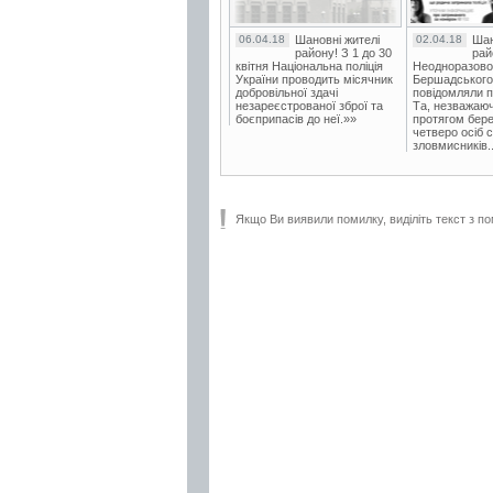
06.04.18
Шановні жителі
02.04.18
Шан
району! З 1 до 30
рай
квітня Національна поліція
Неодноразово
України проводить місячник
Бершадського в
добровільної здачі
повідомляли п
незареєстрованої зброї та
Та, незважаюч
боєприпасів до неї.»»
протягом бере
четверо осіб 
зловмисників..
Якщо Ви виявили помилку, виділіть текст з по