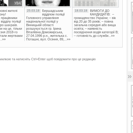
овні жителі
25.03.18
Бершадським
18.03.18
ВИМОГИ ДО
ону!
відділом поліції
КАНДИДАТІВ: –
 працівники
Головного управління
громадянство України; – вік
ідділу поліції
національної поліції у
від 20 до 35 років; – повна
ро шахраїв.
Вінницькій області
загальна середня або вища
и на це, тільки
розшукується гр. Ірина
освіта; – наявність
зня 2018-го
Віталіївна Доможирська,
посвідчення водія категорії В;
стали жертвами
27.04.1996 р.н., жителька с.
– готовність до служби...»»
..»»
Поташні, вул. Осіння, 89,...»»
милкою та натисніть Ctrl+Enter щоб повідомити про це редакцію