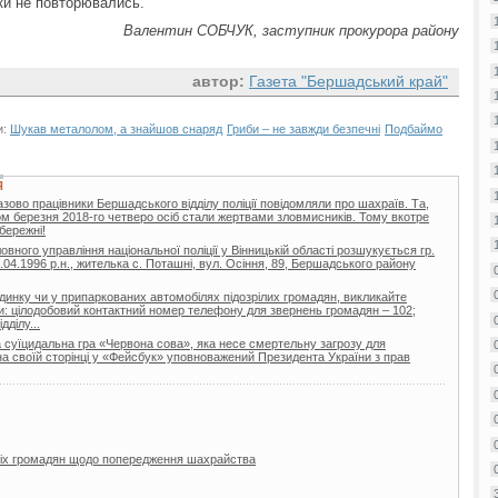
ки не повторювались.
Валентин СОБЧУК, заступник прокурора району
автор:
Газета "Бершадський край"
и:
Шукав металолом, а знайшов снаряд
Гриби – не завжди безпечні
Подбаймо
Я
зово працівники Бершадського відділу поліції повідомляли про шахраїв. Та,
ом березня 2018-го четверо осіб стали жертвами зловмисників. Тому вкотре
бережні!
овного управління національної поліції у Вінницькій області розшукується гр.
.04.1996 р.н., жителька с. Поташні, вул. Осіння, 89, Бершадського району
будинку чи у припаркованих автомобілях підозрілих громадян, викликайте
ами: цілодобовий контактний номер телефону для звернень громадян – 102;
ділу...
а суїцидальна гра «Червона сова», яка несе смертельну загрозу для
 на своїй сторінці у «Фейсбук» уповноважений Президента України з прав
 всіх громадян щодо попередження шахрайства