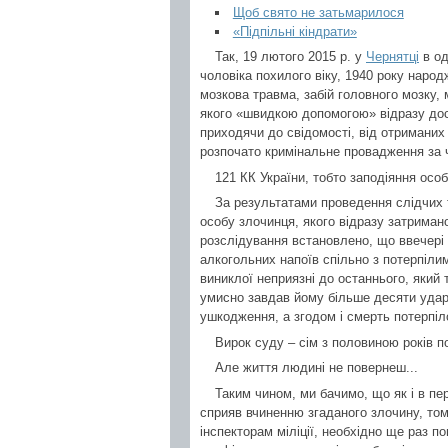
Щоб свято не затьмарилося
«Підпільні кіндрати»
Так, 19 лютого 2015 р. у
Чернятці
в од
чоловіка похилого віку, 1940 року наро
мозкова травма, забій головного мозку,
якого «швидкою допомогою» відразу дост
приходячи до свідомості, від отримани
розпочато кримінальне провадження за ч
121 КК України, тобто заподіяння осо
За результатами проведення слідчих 
особу злочинця, якого відразу затримано
розслідування встановлено, що ввечері
алкогольних напоїв спільно з потерпілим
виниклої неприязні до останнього, який т
умисно завдав йому більше десяти ударів
ушкодження, а згодом і смерть потерпіл
Вирок суду – сім з половиною років п
Але життя людині не повернеш...
Таким чином, ми бачимо, що як і в пе
сприяв вчиненню згаданого злочину, то
інспекторам міліції, необхідно ще раз п