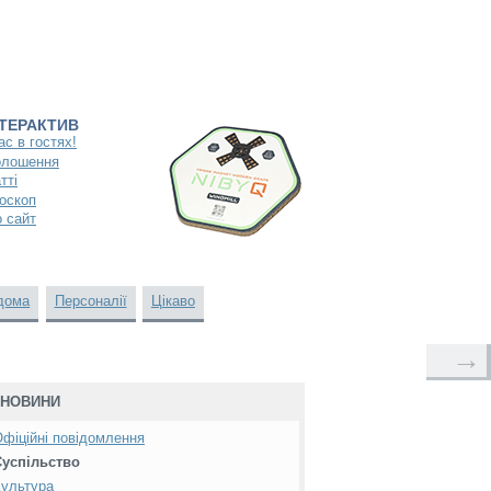
НТЕРАКТИВ
ас в гостях!
олошення
тті
оскоп
 сайт
дома
Персоналії
Цікаво
→
НОВИНИ
фіційні повідомлення
Суспільство
ультура