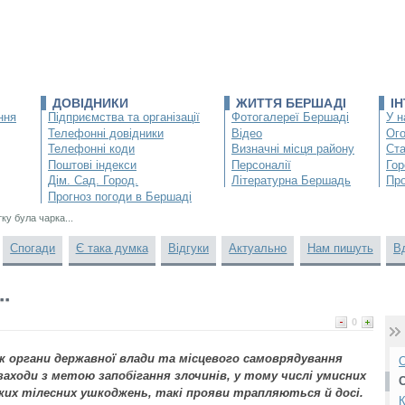
ДОВІДНИКИ
ЖИТТЯ БЕРШАДІ
І
ння
Підприємства та організації
Фотогалереї Бершаді
У н
Телефонні довідники
Відео
Ог
Телефонні коди
Визначні місця району
Ста
Поштові індекси
Персоналії
Гор
Дім. Сад. Город.
Літературна Бершадь
Про
Прогноз погоди в Бершаді
ку була чарка...
Спогади
Є така думка
Відгуки
Актуально
Нам пишуть
В
.
0
ож органи державної влади та місцевого самоврядування
О
аходи з метою запобігання злочинів, у тому числі умисних
их тілесних ушкоджень, такі прояви трапляються й досі.
К