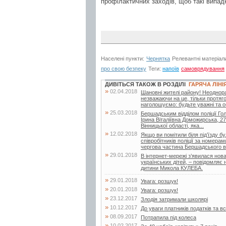
профілактичних заходів, щоб такі випад
Населені пункти:
Чернятка
Релевантні матеріал
про свою безпеку
Теги:
напоїв
самоврядування
ДИВІТЬСЯ ТАКОЖ В РОЗДІЛІ
ГАРЯЧА ЛІНІ
»
02.04.2018
Шановні жителі району! Неоднора
незважаючи на це, тільки протяг
наголошуємо: будьте уважні та о
»
25.03.2018
Бершадським відділом поліції Гол
Ірина Віталіївна Доможирська, 27
Вінницької області, яка...
»
12.02.2018
Якщо ви помітили біля під’їзду 
співробітників поліції за номер
чергова частина Бершадського від
»
29.01.2018
В інтернет-мережі з’явилася нов
українських дітей, – повідомляє
дитини Микола КУЛЕБА.
»
29.01.2018
Увага: розшук!
»
20.01.2018
Увага: розшук!
»
23.12.2017
Злодія затримали школярі
»
10.12.2017
До уваги платників податків та
»
08.09.2017
Потрапила під колеса
»
10.02.2017