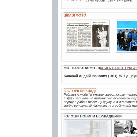
За 40 набоїв «світить» 7 років...
ЦІКАВІ ФОТО
20 фото
2 фото
МИ - ПАМ’ЯТАЄМО - «
КНИГА ПАМ’ЯТІ УКРА
Балабай Андрій Іванович (1911)
1911 р., ук
З ІСТОРІЇ БЕРШАДІ
Радянські люди і в умовах жорстокого терор
КП(б)У залишив на тимчасово окупованій терит
першу в районі підпільну групу, а в листопаді
грудні виникла підпільна група з робітників та.
ГОЛОВНІ НОВИНИ БЕРШАДЩИНИ