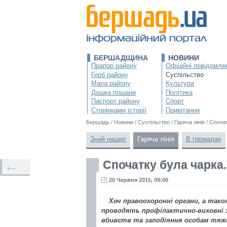
БЕРШАДЩИНА
НОВИНИ
Прапор району
Офіційні повідомле
Герб району
Суспільство
Мапа району
Культура
Дошка пошани
Політика
Паспорт району
Спорт
Сторінками історії
Привітання
Бершадь
/
Новини
/
Суспільство
/
Гаряча лінія
/
Спочат
Знай наших
Гаряча лінія
В громадах
Спочатку була чарка..
←
20 Червня 2015, 09:00
Хоч правоохоронні органи, а так
проводять профілактично-виховні з
вбивств та заподіяння особам тяжк