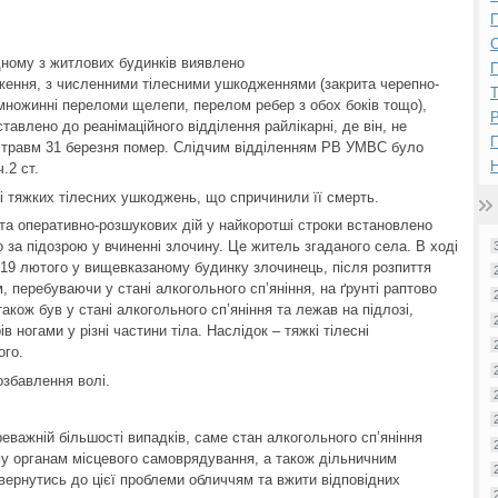
П
ному з житлових будинків виявлено
П
дження, з численними тілесними ушкодженнями (закрита черепно-
 множинні переломи щелепи, перелом ребер з обох боків тощо),
Р
авлено до реанімаційного відділення райлікарні, де він, не
х травм 31 березня помер. Слідчим відділенням РВ УМВС було
Н
.2 ст.
бі тяжких тілесних ушкоджень, що спричинили її смерть.
та оперативно-розшукових дій у найкоротші строки встановлено
 за підозрою у вчиненні злочину. Це житель згаданого села. В ході
 19 лютого у вищевказаному будинку злочинець, після розпиття
, перебуваючи у стані алкогольного сп’яніння, на ґрунті раптово
акож був у стані алкогольного сп’яніння та лежав на підлозі,
 ногами у різні частини тіла. Наслідок – тяжкі тілесні
ого.
озбавлення волі.
реважній більшості випадків, саме стан алкогольного сп’яніння
му органам місцевого самоврядування, а також дільничним
овернутись до цієї проблеми обличчям та вжити відповідних