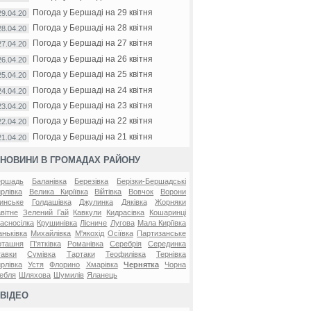
Погода у Бершаді на 29 квітня
29.04.20
Погода у Бершаді на 28 квітня
28.04.20
Погода у Бершаді на 27 квітня
27.04.20
Погода у Бершаді на 26 квітня
26.04.20
Погода у Бершаді на 25 квітня
25.04.20
Погода у Бершаді на 24 квітня
24.04.20
Погода у Бершаді на 23 квітня
23.04.20
Погода у Бершаді на 22 квітня
22.04.20
Погода у Бершаді на 21 квітня
21.04.20
НОВИНИ В ГРОМАДАХ РАЙОНУ
ершадь
Баланівка
Березівка
Берізки-Бершадські
рлівка
Велика Киріївка
Війтівка
Вовчок
Ворони
инське
Голдашівка
Джулинка
Дяківка
Жорняки
вітне
Зелений Гай
Кавкули
Кидрасівка
Кошаринці
асносілка
Крушинівка
Лісниче
Лугова
Мала Киріївка
ньківка
Михайлівка
М'якохід
Осіївка
Партизанське
оташня
П'ятківка
Романівка
Серебрія
Серединка
авки
Сумівка
Тартаки
Теофилівка
Тернівка
рлівка
Устя
Флорино
Хмарівка
Чернятка
Чорна
ебля
Шляхова
Шумилів
Яланець
ВІДЕО