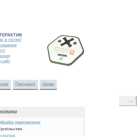
НТЕРАКТИВ
ас в гостях!
олошення
тті
оскоп
 сайт
дома
Персоналії
Цікаво
→
НОВИНИ
фіційні повідомлення
Суспільство
ультура