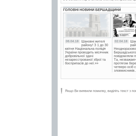
ГОЛОВНІ НОВИНИ БЕРШАДЩИНИ
06.04.18
Шановні жителі
02.04.18
Шан
району! З 1 до 30
рай
квітня Національна поліція
Неодноразово
України проводить місячник
Бершадського в
добровільної здачі
повідомляли п
незареєстрованої зброї та
Та, незважаюч
боєприпасів до неї.»»
протягом бере
четверо осіб 
зловмисників..
Якщо Ви виявили помилку, виділіть текст з по