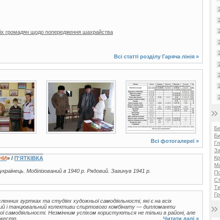
 всіх громадян щодо попередження шахрайства
Всі статті розділу
Гаряча лінія
»
2 фото
2 фото
Б
Би
Всі фотогалереї »
Гл
За
Кр
ЇНИ
» /
П'ЯТКІВКА
Ма
 українець. Мобілізований в 1940 р. Рядовий. Загинув 1941 р.
П
Ст
Ти
Гр
ленних гуртках та студіях художньої самодіяльності, які є на всіх
овий і танцювальний колективи спиртового комбінату — дипломанти
ої самодіяльності. Незмінним успіхом користуються не тільки в районі, але
кестр,...
Читати далі »