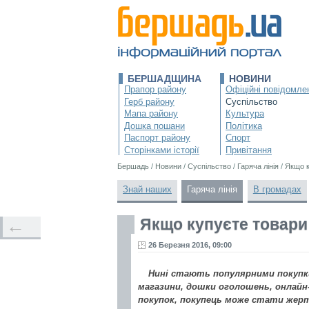
БЕРШАДЩИНА
НОВИНИ
Прапор району
Офіційні повідомле
Герб району
Суспільство
Мапа району
Культура
Дошка пошани
Політика
Паспорт району
Спорт
Сторінками історії
Привітання
Бершадь
/
Новини
/
Суспільство
/
Гаряча лінія
/
Якщо к
Знай наших
Гаряча лінія
В громадах
Якщо купуєте товари ч
←
26 Березня 2016, 09:00
Нині стають популярними покупк
магазини, дошки оголошень, онлайн-
покупок, покупець може стати жер