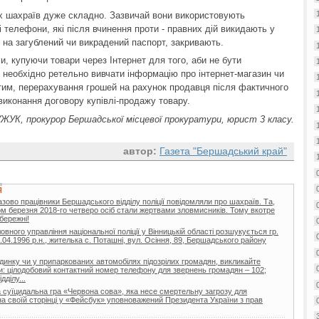
их шахраїв дуже складно. Зазвичай вони використовують
і телефони, які після вчинення проти - правних дій викидають у
і на загублений чи викрадений паспорт, закривають.
, купуючи товари через Інтернет для того, аби не бути
необхідно ретельно вивчати інформацію про інтернет-магазин чи
з тим, перерахування грошей на рахунок продавця після фактичного
иконання договору купівлі-продажу товару.
УК, прокурор Бершадської місцевої прокуратури, юрист 3 класу.
автор:
Газета "Бершадський край"
Я
зово працівники Бершадського відділу поліції повідомляли про шахраїв. Та,
ом березня 2018-го четверо осіб стали жертвами зловмисників. Тому вкотре
бережні!
овного управління національної поліції у Вінницькій області розшукується гр.
.04.1996 р.н., жителька с. Поташні, вул. Осіння, 89, Бершадського району
будинку чи у припаркованих автомобілях підозрілих громадян, викликайте
ами: цілодобовий контактний номер телефону для звернень громадян – 102;
ділу...
а суїцидальна гра «Червона сова», яка несе смертельну загрозу для
 на своїй сторінці у «Фейсбук» уповноважений Президента України з прав