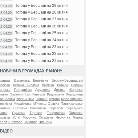
Погода у Бершаді на 29 квітня
29.04.20
Погода у Бершаді на 28 квітня
28.04.20
Погода у Бершаді на 27 квітня
27.04.20
Погода у Бершаді на 26 квітня
26.04.20
Погода у Бершаді на 25 квітня
25.04.20
Погода у Бершаді на 24 квітня
24.04.20
Погода у Бершаді на 23 квітня
23.04.20
Погода у Бершаді на 22 квітня
22.04.20
Погода у Бершаді на 21 квітня
21.04.20
НОВИНИ В ГРОМАДАХ РАЙОНУ
ершадь
Баланівка
Березівка
Берізки-Бершадські
рлівка
Велика Киріївка
Війтівка
Вовчок
Ворони
инське
Голдашівка
Джулинка
Дяківка
Жорняки
вітне
Зелений Гай
Кавкули
Кидрасівка
Кошаринці
асносілка
Крушинівка
Лісниче
Лугова
Мала Киріївка
ньківка
Михайлівка
М'якохід
Осіївка
Партизанське
оташня
П'ятківка
Романівка
Серебрія
Серединка
авки
Сумівка
Тартаки
Теофилівка
Тернівка
рлівка
Устя
Флорино
Хмарівка
Чернятка
Чорна
ебля
Шляхова
Шумилів
Яланець
ВІДЕО