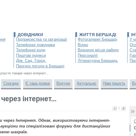
ДОВІДНИКИ
ЖИТТЯ БЕРШАДІ
І
ння
Підприємства та організації
Фотогалереї Бершаді
У н
Телефонні довідники
Відео
Ог
Телефонні коди
Визначні місця району
Ста
Поштові індекси
Персоналії
Гор
Дім. Сад. Город.
Літературна Бершадь
Про
Прогноз погоди в Бершаді
упуєте товари через інтернет...
Спогади
Є така думка
Відгуки
Актуально
Нам пишуть
В
ерез інтернет...
0
и через Інтернет. Однак, використовуючи інтернет-
О
аукціони та спеціалізовані форуми для дистанційних
твою шахраїв.
К