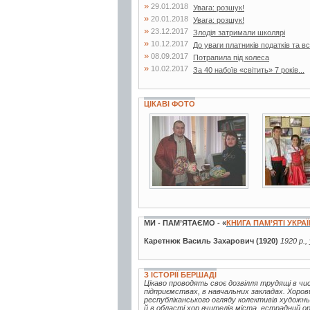
»
29.01.2018
Увага: розшук!
»
20.01.2018
Увага: розшук!
»
23.12.2017
Злодія затримали школярі
»
10.12.2017
До уваги платників податків та
»
08.09.2017
Потрапила під колеса
»
10.02.2017
За 40 набоїв «світить» 7 років...
ЦІКАВІ ФОТО
3 фото
5 фото
МИ - ПАМ’ЯТАЄМО - «
КНИГА ПАМ’ЯТІ УКРА
Каретнюк Василь Захарович (1920)
1920 р.,
З ІСТОРІЇ БЕРШАДІ
Цікаво проводять своє дозвілля трудящі в чис
підприємствах, в навчальних закладах. Хор
республіканського огляду колективів художнь
й в області хор вчителів міста, естрадний ор