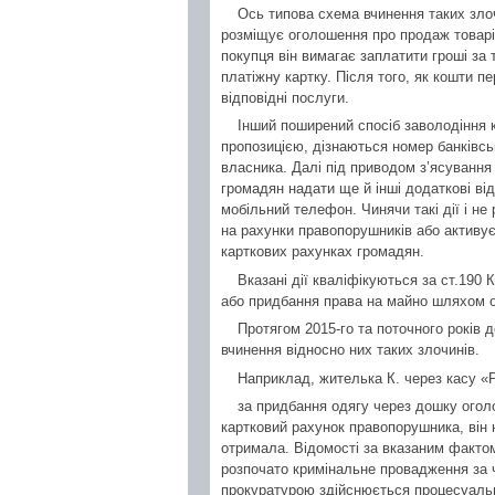
Ось типова схема вчинення таких зло
розміщує оголошення про продаж товарів
покупця він вимагає заплатити гроші за 
платіжну картку. Після того, як кошти п
відповідні послуги.
Інший поширений спосіб заволодіння 
пропозицією, дізнаються номер банківсь
власника. Далі під приводом з’ясування
громадян надати ще й інші додаткові відо
мобільний телефон. Чинячи такі дії і не
на рахунки правопорушників або активує 
карткових рахунках громадян.
Вказані дії кваліфікуються за ст.190
або придбання права на майно шляхом о
Протягом 2015-го та поточного років
вчинення відносно них таких злочинів.
Наприклад, жителька К. через касу 
за придбання одягу через дошку огол
картковий рахунок правопорушника, він н
отримала. Відомості за вказаним факто
розпочато кримінальне провадження за 
прокуратурою здійснюється процесуальн