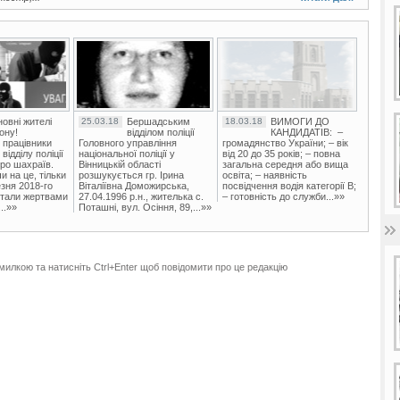
овні жителі
25.03.18
Бершадським
18.03.18
ВИМОГИ ДО
ону!
відділом поліції
КАНДИДАТІВ: –
 працівники
Головного управління
громадянство України; – вік
ідділу поліції
національної поліції у
від 20 до 35 років; – повна
ро шахраїв.
Вінницькій області
загальна середня або вища
и на це, тільки
розшукується гр. Ірина
освіта; – наявність
зня 2018-го
Віталіївна Доможирська,
посвідчення водія категорії В;
стали жертвами
27.04.1996 р.н., жителька с.
– готовність до служби...»»
..»»
Поташні, вул. Осіння, 89,...»»
милкою та натисніть Ctrl+Enter щоб повідомити про це редакцію