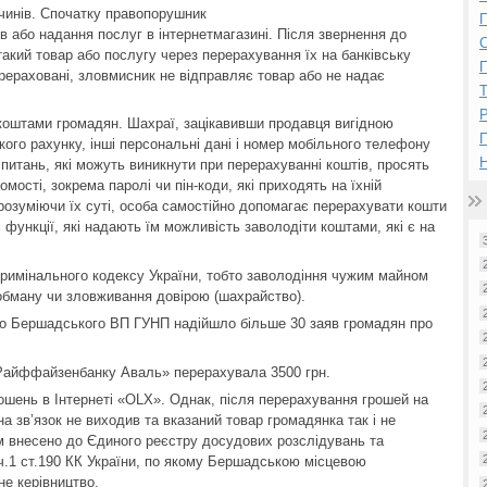
чинів. Спочатку правопорушник
П
 або надання послуг в інтернетмагазині. Після звернення до
такий товар або послугу через перерахування їх на банківську
П
ерераховані, зловмисник не відправляє товар або не надає
Р
коштами громадян. Шахраї, зацікавивши продавця вигідною
кого рахунку, інші персональні дані і номер мобільного телефону
Н
 питань, які можуть виникнути при перерахуванні коштів, просять
мості, зокрема паролі чи пін-коди, які приходять на їхній
 розуміючи їх суті, особа самостійно допомагає перерахувати кошти
функції, які надають їм можливість заволодіти коштами, які є на
 Кримінального кодексу України, тобто заволодіння чужим майном
бману чи зловживання довірою (шахрайство).
 до Бершадського ВП ГУНП надійшло більше 30 заяв громадян про
«Райффайзенбанку Аваль» перерахувала 3500 грн.
ошень в Інтернеті «OLX». Однак, після перерахування грошей на
а зв’язок не виходив та вказаний товар громадянка так і не
м внесено до Єдиного реєстру досудових розслідувань та
ч.1 ст.190 КК України, по якому Бершадською місцевою
е керівництво.