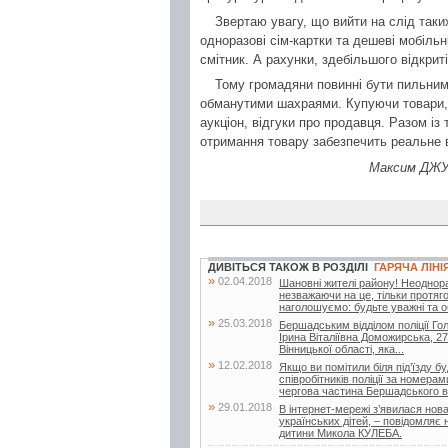
Звертаю увагу, що вийти на слід так
одноразові сім-картки та дешеві мобільн
смітник. А рахунки, здебільшого відкрит
Тому громадяни повинні бути пильними
обманутими шахраями. Купуючи товари, 
аукціон, відгуки про продавця. Разом і
отримання товару забезпечить реальне в
Максим ДЖУЖ
ДИВІТЬСЯ ТАКОЖ В РОЗДІЛІ
ГАРЯЧА ЛІНІ
»
02.04.2018
Шановні жителі району! Неоднора
незважаючи на це, тільки протяг
наголошуємо: будьте уважні та о
»
25.03.2018
Бершадським відділом поліції Гол
Ірина Віталіївна Доможирська, 27
Вінницької області, яка...
»
12.02.2018
Якщо ви помітили біля під’їзду 
співробітників поліції за номер
чергова частина Бершадського від
»
29.01.2018
В інтернет-мережі з’явилася нов
українських дітей, – повідомляє
дитини Микола КУЛЕБА.