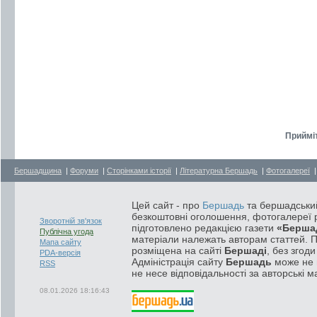
Прийміт
Бершадщина
|
Форуми
|
Сторінками історії
|
Літературна Бершадь
|
Фотогалереї
Цей сайт - про
Бершадь
та бершадський
безкоштовні оголошення, фотогалереї р
Зворотній зв'язок
підготовлено редакцією газети
«Берша
Публічна угода
матеріали належать авторам статтей. 
Мапа сайту
розміщена на сайті
Бершаді
, без згод
PDA-версія
Адміністрація сайту
Бершадь
може не п
RSS
не несе відповідальності за авторські м
08.01.2026 18:16:43