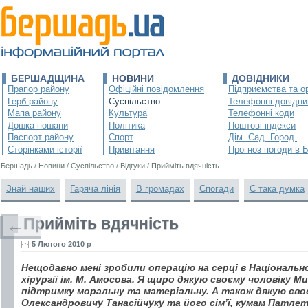
БЕРШАДЩИНА
НОВИНИ
ДОВІДНИКИ
Прапор району
Офіційні повідомлення
Підприємства та ор
Герб району
Суспільство
Телефонні довідни
Мапа району
Культура
Телефонні коди
Дошка пошани
Політика
Поштові індекси
Паспорт району
Спорт
Дім. Сад. Город.
Сторінками історії
Привітання
Прогноз погоди в 
Бершадь
/
Новини
/
Суспільство
/
Відгуки
/
Прийміть вдячність
Знай наших
Гаряча лінія
В громадах
Спогади
Є така думка
Прийміть вдячність
←
5 Лютого 2010 р
Нещодавно мені зробили операцію на серці в Національн
хірургії ім. М. Амосова. Я щиро дякую своєму чоловіку М
підтримку моральну та матеріальну. А також дякую сво
Олександровичу Танасійчуку та його сім’ї, кумам Патле