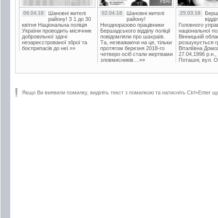
06.04.18
Шановні жителі
02.04.18
Шановні жителі
25.03.18
Берш
району! З 1 до 30
району!
відді
квітня Національна поліція
Неодноразово працівники
Головного упра
України проводить місячник
Бершадського відділу поліції
національної пол
добровільної здачі
повідомляли про шахраїв.
Вінницькій обла
незареєстрованої зброї та
Та, незважаючи на це, тільки
розшукується гр
боєприпасів до неї.»»
протягом березня 2018-го
Віталіївна Домо
четверо осіб стали жертвами
27.04.1996 р.н.,
зловмисників....»»
Поташні, вул. Ос
Якщо Ви виявили помилку, виділіть текст з помилкою та натисніть Ctrl+Enter щ