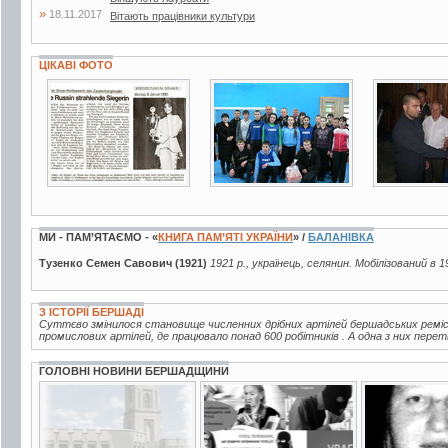
»
18.11.2017
Вітають працівники культури
ЦІКАВІ ФОТО
20 фото
2 фото
3 фото
МИ - ПАМ’ЯТАЄМО - «
КНИГА ПАМ’ЯТІ УКРАЇНИ
» /
БАЛАНІВКА
Тузенко Семен Савович (1921)
1921 р., українець, селянин. Мобілізований в 1
З ІСТОРІЇ БЕРШАДІ
Суттєво змінилося становище численних дрібних артілей бершадських ремісни
промислових артілей, де працювало понад 600 робітників . А одна з них пере
ГОЛОВНІ НОВИНИ БЕРШАДЩИНИ