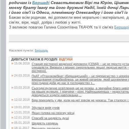
родичам із
Бершаді
Севастьяновим Вірі та Юрію, Цішенко
моєму брату Івану та його дружині Надії, їхній дочці Лар
і його сім’ї із Одеси, племіннику Олександру і його сім’ї і
Бажаю всім родичам, які допомогли мені морально і матеріально, д
сім’ях, віри, надії, добра і любові у житті.
З великою повагою Галина Созонтіївна ТКАЧУК та її сім’яіз
Бершаді
Населені пункти:
Бершадь
ДИВІТЬСЯ ТАКОЖ В РОЗДІЛІ
ВІДГУКИ
»
15.06.2018
Станція екстреної медичної допомоги (СЕМД) – це не просто уста
спеціалісти. Вирвати з міцних смертельних лещат людські життя –
екстреної.
»
24.03.2018
ПрАТ «Птахокомбінат «Бершадський» – це підприємство з цілорі
вирощування птицібройлера, це живий організм, який щохвилини п
різні години доби до нас в господарство з...
»
03.03.2018
Сьогодні вуличне освітлення–це не розкіш, а звичайне благо цивіліз
на наших вулицях. І причини – різні. Найпоширеніша – недостатнь
доводиться ходити навпомацки,...
»
12.02.2018
Біда приходить у дім, коли на неї зовсім не чекаєш. Так сталося і 
»
19.01.2018
Збулася мрія учнів
»
13.01.2018
Якщо голова на своєму місці
»
12.01.2018
Спасибі за щедрість душі
»
05.01.2018
Щедрість сердець
»
18.11.2017
Віншують лауреати