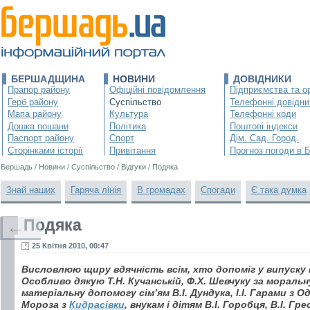
БЕРШАДЩИНА
НОВИНИ
ДОВІДНИКИ
Прапор району
Офіційні повідомлення
Підприємства та ор
Герб району
Суспільство
Телефонні довідни
Мапа району
Культура
Телефонні коди
Дошка пошани
Політика
Поштові індекси
Паспорт району
Спорт
Дім. Сад. Город.
Сторінками історії
Привітання
Прогноз погоди в 
Бершадь
/
Новини
/
Суспільство
/
Відгуки
/
Подяка
Знай наших
Гаряча лінія
В громадах
Спогади
Є така думка
Подяка
←
25 Квітня 2010, 00:47
Висловлюю щиру вдячність всім, хто допоміг у випуску м
Особливо дякую Т.Н. Кучанській, Ф.Х. Шевчуку за моральн
матеріальну допомогу сім’ям В.І. Дундука, І.І. Гарами з О
Мороза з
Кидрасівки
, внукам і дітям В.І. Горобця, В.І. Г