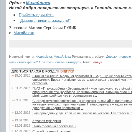
Рудик з
Михайлівки
.
Нехай добро повернеться сторицею, а Господь пошле мно
Прийміть вдячність
"Дзвоніть, пишіть, заходьте!"
З повагою Микола Сергійович РУДИК.
с.
Михайлівка
.
Населені пункти:
Кидрасівка
,
Михайлівка
Релевантні матеріали:
Дорожити своєю 
жити стало краще?
Орієнтир - світові стандарти
Теги:
шевчук
ДИВІТЬСЯ ТАКОЖ В РОЗДІЛІ
ВІДГУКИ
»
15.06.2018
Станція екстреної медичної допомоги (СЕМД) – це не просто уста
спеціалісти. Вирвати з міцних смертельних лещат людські життя –
екстреної.
»
24.03.2018
ПрАТ «Птахокомбінат «Бершадський» – це підприємство з цілорі
вирощування птицібройлера, це живий організм, який щохвилини п
різні години доби до нас в господарство з...
»
03.03.2018
Сьогодні вуличне освітлення–це не розкіш, а звичайне благо цивіліз
на наших вулицях. І причини – різні. Найпоширеніша – недостатнь
доводиться ходити навпомацки,...
»
12.02.2018
Біда приходить у дім, коли на неї зовсім не чекаєш. Так сталося і 
»
19.01.2018
Збулася мрія учнів
»
13.01.2018
Якщо голова на своєму місці
»
12.01.2018
Спасибі за щедрість душі