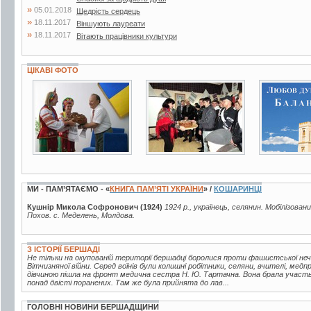
»
05.01.2018
Щедрість сердець
»
18.11.2017
Віншують лауреати
»
18.11.2017
Вітають працівники культури
ЦІКАВІ ФОТО
4 фото
2 фото
4 фото
МИ - ПАМ’ЯТАЄМО - «
КНИГА ПАМ’ЯТІ УКРАЇНИ
» /
КОШАРИНЦІ
Кушнір Микола Софронович (1924)
1924 р., українець, селянин. Мобілізовани
Похов. с. Меделень, Молдова.
З ІСТОРІЇ БЕРШАДІ
Не тільки на окупованій території бершадці боролися проти фашистської неч
Вітчизняної війни. Серед воїнів були колишні робітники, селяни, вчителі, медп
дівчиною пішла на фронт медична сестра Н. Ю. Тартачна. Вона брала участь 
понад двісті поранених. Там же була прийнята до лав...
ГОЛОВНІ НОВИНИ БЕРШАДЩИНИ