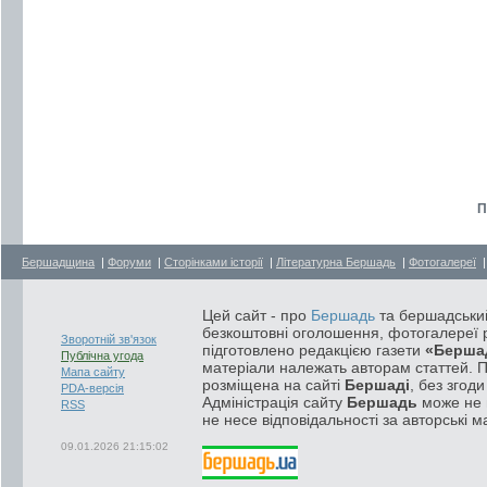
П
Бершадщина
|
Форуми
|
Сторінками історії
|
Літературна Бершадь
|
Фотогалереї
Цей сайт - про
Бершадь
та бершадський
безкоштовні оголошення, фотогалереї р
Зворотній зв'язок
підготовлено редакцією газети
«Берша
Публічна угода
матеріали належать авторам статтей. 
Мапа сайту
розміщена на сайті
Бершаді
, без згод
PDA-версія
Адміністрація сайту
Бершадь
може не п
RSS
не несе відповідальності за авторські м
09.01.2026 21:15:02