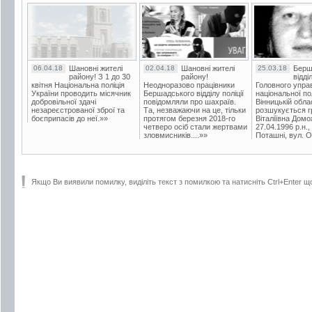
06.04.18
Шановні жителі
02.04.18
Шановні жителі
25.03.18
Берш
району! З 1 до 30
району!
відді
квітня Національна поліція
Неодноразово працівники
Головного упра
України проводить місячник
Бершадського відділу поліції
національної пол
добровільної здачі
повідомляли про шахраїв.
Вінницькій обла
незареєстрованої зброї та
Та, незважаючи на це, тільки
розшукується гр
боєприпасів до неї.»»
протягом березня 2018-го
Віталіївна Домо
четверо осіб стали жертвами
27.04.1996 р.н.,
зловмисників....»»
Поташні, вул. Ос
Якщо Ви виявили помилку, виділіть текст з помилкою та натисніть Ctrl+Enter щ