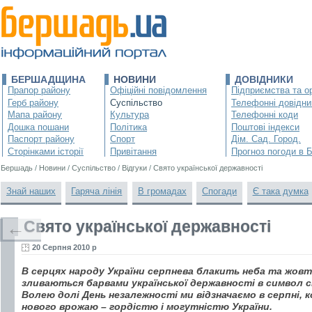
БЕРШАДЩИНА
НОВИНИ
ДОВІДНИКИ
Прапор району
Офіційні повідомлення
Підприємства та ор
Герб району
Суспільство
Телефонні довідни
Мапа району
Культура
Телефонні коди
Дошка пошани
Політика
Поштові індекси
Паспорт району
Спорт
Дім. Сад. Город.
Сторінками історії
Привітання
Прогноз погоди в 
Бершадь
/
Новини
/
Суспільство
/
Відгуки
/
Свято української державності
Знай наших
Гаряча лінія
В громадах
Спогади
Є така думка
Свято української державності
←
20 Серпня 2010 р
В серцях народу України серпнева блакить неба та жов
зливаються барвами української державності в символ с
Волею долі День незалежності ми відзначаємо в серпні, 
нового врожаю – гордістю і могутністю України.