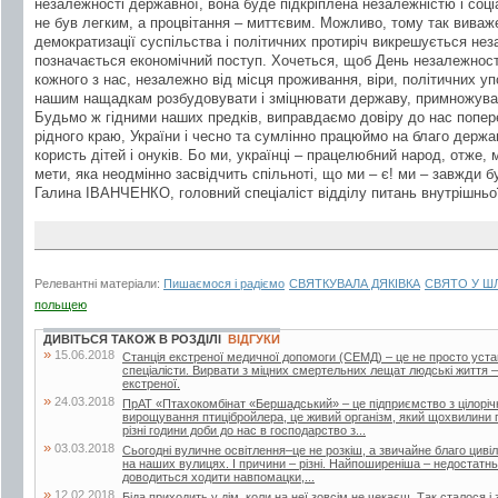
незалежності державної, вона буде підкріплена незалежністю і соц
не був легким, а процвітання – миттєвим. Можливо, тому так виваж
демократизації суспільства і політичних протиріч викрешується нез
позначається економічний поступ. Хочеться, щоб День незалежност
кожного з нас, незалежно від місця проживання, віри, політичних уп
нашим нащадкам розбудовувати і зміцнювати державу, примножуват
Будьмо ж гідними наших предків, виправдаємо довіру до нас попер
рідного краю, України і чесно та сумлінно працюймо на благо держав
користь дітей і онуків. Бо ми, українці – працелюбний народ, отже,
мети, яка неодмінно засвідчить спільноті, що ми – є! ми – завжди бу
Галина ІВАНЧЕНКО, головний спеціаліст відділу питань внутрішньо
Релевантні матеріали:
Пишаємося і радіємо
СВЯТКУВАЛА ДЯКІВКА
СВЯТО У Ш
польщею
ДИВІТЬСЯ ТАКОЖ В РОЗДІЛІ
ВІДГУКИ
»
15.06.2018
Станція екстреної медичної допомоги (СЕМД) – це не просто уста
спеціалісти. Вирвати з міцних смертельних лещат людські життя –
екстреної.
»
24.03.2018
ПрАТ «Птахокомбінат «Бершадський» – це підприємство з цілорі
вирощування птицібройлера, це живий організм, який щохвилини п
різні години доби до нас в господарство з...
»
03.03.2018
Сьогодні вуличне освітлення–це не розкіш, а звичайне благо цивіліз
на наших вулицях. І причини – різні. Найпоширеніша – недостатнь
доводиться ходити навпомацки,...
»
12.02.2018
Біда приходить у дім, коли на неї зовсім не чекаєш. Так сталося і 