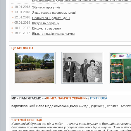
»
19.01.2018
Збулася мрія учнів
»
13.01.2018
Якщо голова на своєму місці
»
12.01.2018
Спасибі за щедрість душі
»
05.01.2018
Щедрість сердець
»
18.11.2017
Віншують лауреати
»
18.11.2017
Вітають працівники культури
ЦІКАВІ ФОТО
14 фото
6 фото
9 фото
МИ - ПАМ’ЯТАЄМО - «
КНИГА ПАМ’ЯТІ УКРАЇНИ
» /
П'ЯТКІВКА
Каричківський Влас Євдокимович (1920)
1920 р., українець, селянин. Мобіл
З ІСТОРІЇ БЕРШАДІ
У вересні відбулася ще одна подія — почала своє існування Бершадська комсо
бойовими помічниками комуністів у соціалістичному будівництві. Вони зі збр
велику культосвітню роботу, організовували хати-читальні. Багато чого бу