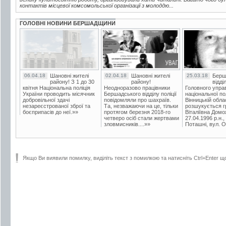
контактів місцевої комсомольської організації з молоддю...
ГОЛОВНІ НОВИНИ БЕРШАДЩИНИ
06.04.18
Шановні жителі
02.04.18
Шановні жителі
25.03.18
Берш
району! З 1 до 30
району!
відді
квітня Національна поліція
Неодноразово працівники
Головного упра
України проводить місячник
Бершадського відділу поліції
національної пол
добровільної здачі
повідомляли про шахраїв.
Вінницькій обла
незареєстрованої зброї та
Та, незважаючи на це, тільки
розшукується гр
боєприпасів до неї.»»
протягом березня 2018-го
Віталіївна Домо
четверо осіб стали жертвами
27.04.1996 р.н.,
зловмисників....»»
Поташні, вул. Ос
Якщо Ви виявили помилку, виділіть текст з помилкою та натисніть Ctrl+Enter щ