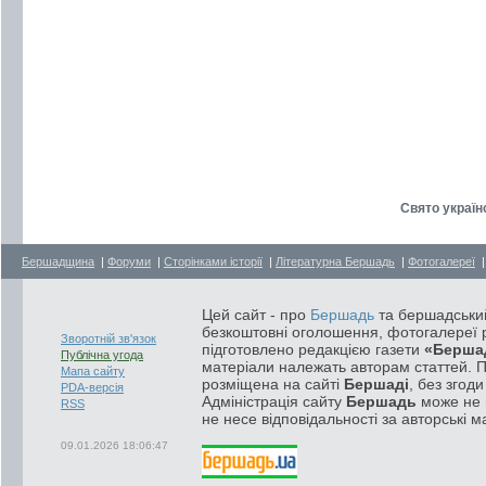
Свято україн
Бершадщина
|
Форуми
|
Сторінками історії
|
Літературна Бершадь
|
Фотогалереї
Цей сайт - про
Бершадь
та бершадський
безкоштовні оголошення, фотогалереї р
Зворотній зв'язок
підготовлено редакцією газети
«Берша
Публічна угода
матеріали належать авторам статтей. 
Мапа сайту
розміщена на сайті
Бершаді
, без згод
PDA-версія
Адміністрація сайту
Бершадь
може не п
RSS
не несе відповідальності за авторські м
09.01.2026 18:06:47