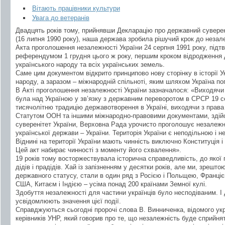
Вітають працівники культури
Увага до ветеранів
Двадцять років тому, прийнявши Декларацію про державний суверен
(16 липня 1990 року), наша держава зробила рішучий крок до незал
Акта проголошення незалежності України 24 серпня 1991 року, під
референдумом 1 грудня цього ж року, першим кроком відродження де
українського народу та всіх українських земель.
Саме цим документом відкрито принципово нову сторінку в історії У
народу, а заразом – міжнародній спільноті, яким шляхом Україна п
В Акті проголошення незалежності України зазначалося: «Виходячи 
була над Україною у зв’язку з державним переворотом в СРСР 19 
тисячолітню традицію державотворення в Україні, виходячи з прав
Статутом ООН та іншими міжнародно-правовими документами, зді
суверенітет України, Верховна Рада урочисто проголошує незалежні
української держави – України. Територія України є неподільною і 
Віднині на території України мають чинність виключно Конституція і 
Цей акт набирає чинності з моменту його схвалення».
19 років тому восторжествувала історична справедливість, до якої 
дідів і прадідів. Хай із запізненням у десятки років, але ми, зрешт
державного статусу, стали в один ряд з Росією і Польщею, Франціє
США, Китаєм і Індією – усіма понад 200 країнами Земної кулі.
Здобуття незалежності для частини українців було несподіваним. І д
усвідомлюють значення цієї події.
Справджуються сьогодні пророчі слова В. Винниченка, відомого укра
керівників УНР, який говорив про те, що незалежність буде сприйн