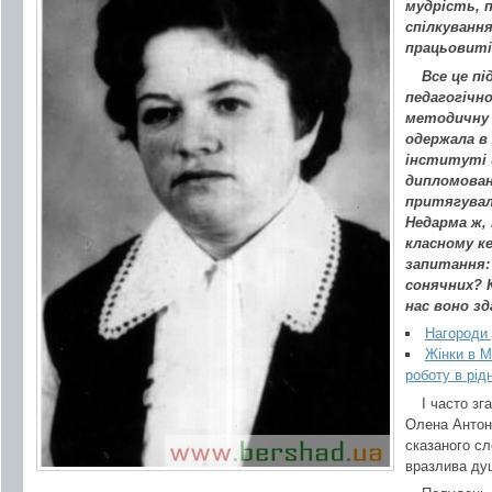
мудрість, 
спілкуванн
працьовиті
Все це п
педагогічно
методичну 
одержала в
інституті 
дипломован
притягувала
Недарма ж, 
класному к
запитання:
сонячних? К
нас воно з
Нагороди 
Жінки в М
роботу в рід
І часто зг
Олена Антон
сказаного сл
вразлива ду