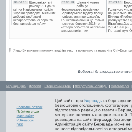
06.04.18
Шановні жителі
02.04.18
Шановні жителі
25.03.18
Берш
району! З 1 до 30
району!
відді
квітня Національна поліція
Неодноразово працівники
Головного упра
України проводить місячник
Бершадського відділу поліції
національної пол
добровільної здачі
повідомляли про шахраїв.
Вінницькій обла
незареєстрованої зброї та
Та, незважаючи на це, тільки
розшукується гр
боєприпасів до неї.»»
протягом березня 2018-го
Віталіївна Домо
четверо осіб стали жертвами
27.04.1996 р.н.,
зловмисників....»»
Поташні, вул. Ос
Якщо Ви виявили помилку, виділіть текст з помилкою та натисніть Ctrl+Enter щ
Доброта і благородство вчите
Бершадщина
|
Форуми
|
Сторінками історії
|
Літературна Бершадь
|
Фотогалереї
Цей сайт - про
Бершадь
та бершадський
безкоштовні оголошення, фотогалереї р
Зворотній зв'язок
підготовлено редакцією газети
«Берша
Публічна угода
матеріали належать авторам статтей. 
Мапа сайту
розміщена на сайті
Бершаді
, без згод
PDA-версія
Адміністрація сайту
Бершадь
може не п
RSS
не несе відповідальності за авторські м