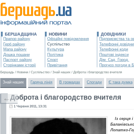
БЕРШАДЩИНА
НОВИНИ
ДОВІДНИКИ
Прапор району
Офіційні повідомлення
Підприємства та ор
Герб району
Суспільство
Телефонні довідни
Мапа району
Культура
Телефонні коди
Дошка пошани
Політика
Поштові індекси
Паспорт району
Спорт
Дім. Сад. Город.
Сторінками історії
Привітання
Прогноз погоди в 
Бершадь
/
Новини
/
Суспільство
/
Знай наших
/
Доброта і благородство вчителя
Знай наших
Гаряча лінія
В громадах
Спогади
Є така думка
Доброта і благородство вчителя
←
1 Червня 2011, 13:31
Із серця 
Баланівськ
Лопатко-Го