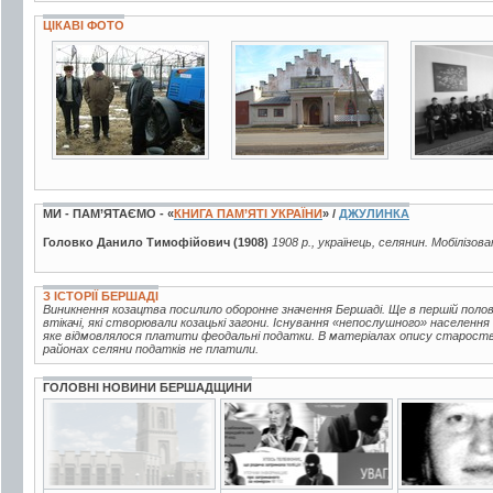
ЦІКАВІ ФОТО
3 фото
6 фото
5 фото
МИ - ПАМ’ЯТАЄМО - «
КНИГА ПАМ’ЯТІ УКРАЇНИ
» /
ДЖУЛИНКА
Головко Данило Тимофійович (1908)
1908 р., українець, селянин. Мобілізова
З ІСТОРІЇ БЕРШАДІ
Виникнення козацтва посилило оборонне значення Бершаді. Ще в першій половин
втікачі, які створювали козацькі загони. Існування «непослушного» населення
яке відмовлялося платити феодальні податки. В матеріалах опису староства 
районах селяни податків не платили.
ГОЛОВНІ НОВИНИ БЕРШАДЩИНИ