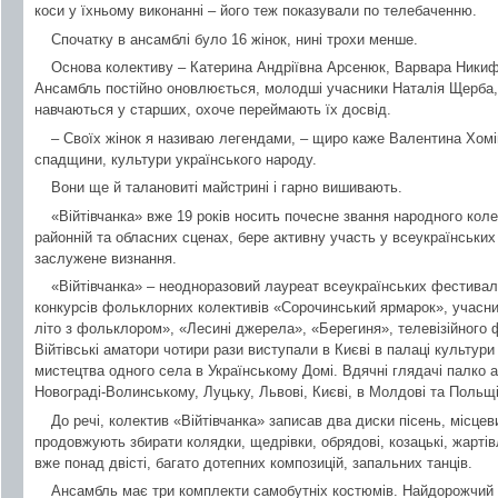
коси у їхньому виконанні – його теж показували по телебаченню.
Спочатку в ансамблі було 16 жінок, нині трохи менше.
Основа колективу – Катерина Андріївна Арсенюк, Варвара Никифо
Ансамбль постійно оновлюється, молодші учасники Наталія Щерба, 
навчаються у старших, охоче переймають їх досвід.
– Своїх жінок я називаю легендами, – щиро каже Валентина Хомі
спадщини, культури українського народу.
Вони ще й талановиті майстрині і гарно вишивають.
«Війтівчанка» вже 19 років носить почесне звання народного кол
районній та обласних сценах, бере активну участь у всеукраїнськи
заслужене визнання.
«Війтівчанка» – неодноразовий лауреат всеукраїнських фестивалі
конкурсів фольклорних колективів «Сорочинський ярмарок», учасн
літо з фольклором», «Лесині джерела», «Берегиня», телевізійного 
Війтівські аматори чотири рази виступали в Києві в палаці культур
мистецтва одного села в Українському Домі. Вдячні глядачі палко а
Новограді-Волинському, Луцьку, Львові, Києві, в Молдові та Польщі
До речі, колектив «Війтівчанка» записав два диски пісень, місце
продовжують збирати колядки, щедрівки, обрядові, козацькі, жартівли
вже понад двісті, багато дотепних композицій, запальних танців.
Ансамбль має три комплекти самобутніх костюмів. Найдорожчий д