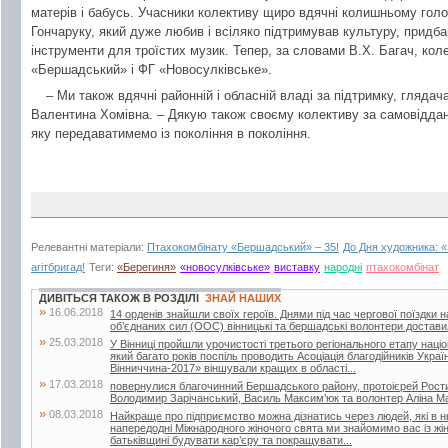
матерів і бабусь. Учасники колективу щиро вдячні колишньому гол
Гончаруку, який дуже любив і всіляко підтримував культуру, придба
інструменти для троїстих музик. Тепер, за словами В.Х. Багач, ко
«Бершадський» і ФГ «Новосулківське».
– Ми також вдячні районній і обласній владі за підтримку, глядач
Валентина Хомівна. – Дякую також своєму колективу за самовіддану
яку передаватимемо із покоління в покоління.
Релевантні матеріали:
Птахокомбінату «Бершадський» – 35!
До Дня художника: 
агітбригад!
Теги:
«Берегиня»
«новосулківське»
виставку
народні
птахокомбінат
ДИВІТЬСЯ ТАКОЖ В РОЗДІЛІ
ЗНАЙ НАШИХ
»
16.06.2018
14 орденів знайшли своїх героїв. Днями під час чергової поїздки 
об’єднаних сил (ООС) вінницькі та бершадські волонтери достави
»
25.03.2018
У Вінниці пройшли урочистості третього регіонального етапу наці
який багато років поспіль проводить Асоціація благодійників Укра
Вінниччина-2017» віншували кращих в області...
»
17.03.2018
повернулися благочинний Бершадського району, протоієрей Рости
Володимир Зарічанський, Василь Максим’юк та волонтер Аліна М
»
08.03.2018
Найкраще про підприємство можна дізнатись через людей, які в 
напередодні Міжнародного жіночого свята ми знайомимо вас із жі
батьківщині будувати кар’єру та покращувати...