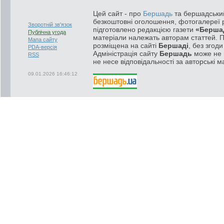
Цей сайт - про
Бершадь
та бершадський
безкоштовні оголошення, фотогалереї р
Зворотній зв'язок
підготовлено редакцією газети
«Берша
Публічна угода
матеріали належать авторам статтей. 
Мапа сайту
розміщена на сайті
Бершаді
, без згод
PDA-версія
Адміністрація сайту
Бершадь
може не п
RSS
не несе відповідальності за авторські м
09.01.2026 16:46:12