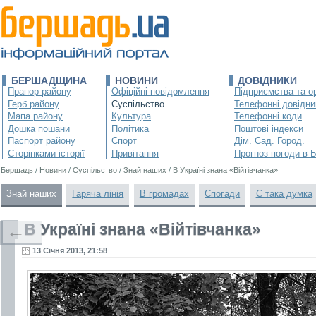
БЕРШАДЩИНА
НОВИНИ
ДОВІДНИКИ
Прапор району
Офіційні повідомлення
Підприємства та ор
Герб району
Суспільство
Телефонні довідни
Мапа району
Культура
Телефонні коди
Дошка пошани
Політика
Поштові індекси
Паспорт району
Спорт
Дім. Сад. Город.
Сторінками історії
Привітання
Прогноз погоди в 
Бершадь
/
Новини
/
Суспільство
/
Знай наших
/
В Україні знана «Війтівчанка»
Знай наших
Гаряча лінія
В громадах
Спогади
Є така думка
В Україні знана «Війтівчанка»
←
13 Січня 2013, 21:58