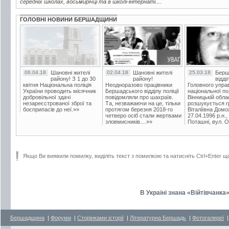
середніх школах, восьмирічці та в школі-інтернаті....
ГОЛОВНІ НОВИНИ БЕРШАДЩИНИ
06.04.18
Шановні жителі
02.04.18
Шановні жителі
25.03.18
Берш
району! З 1 до 30
району!
відді
квітня Національна поліція
Неодноразово працівники
Головного упра
України проводить місячник
Бершадського відділу поліції
національної пол
добровільної здачі
повідомляли про шахраїв.
Вінницькій обла
незареєстрованої зброї та
Та, незважаючи на це, тільки
розшукується гр
боєприпасів до неї.»»
протягом березня 2018-го
Віталіївна Домо
четверо осіб стали жертвами
27.04.1996 р.н.,
зловмисників....»»
Поташні, вул. Ос
Якщо Ви виявили помилку, виділіть текст з помилкою та натисніть Ctrl+Enter щ
В Україні знана «Війтівчанка
Бершадщина
|
Форуми
|
Сторінками історії
|
Літературна Бершадь
|
Фотогалереї