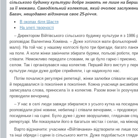
сільського будинку культури добре знають не лише на Бершад
за її межами. Самодіяльний колектив, який очолює заслужени
Багач, нещодавно відзначив своє 25-річчя.
В окопах біля Щастя
На злеті творчості
– Директором Війтівського сільського будинку культури я з 1986 р
розповідає Валентина Хомівна. – Дуже хотілося мати фольклорний ко
мало). На той час у нашому колгоспі було три бригади, багато лано
на поле. А коли жінки закінчили збирати буряки, польові роботи, пр
співати. Неможливо передати словами, як це було гарно і приємно,
селом. Так і організувався наш колектив. Перший його виступ у пер
культури люди дуже добре сприйняли, і це надихнуло нас.
Потім почалися регулярні репетиції, жінки залюбки співали місцеві 
й передавалися із покоління в покоління. Кожна учасниця ансамблю 
записувала слова, приносила їх в колектив. Разом вони їх розучува
проводили вечорниці.
– У нас в селі люди завжди збиралися з усього кутка на посиден
розповідали різні новини, небилиці і співали вечорами, – продовжує
посиденьки і на сцені. Було дуже і дуже зворушливо, глядачам спо
репертуарі. Ми показували його в багатьох містах і селах, на міжн
Варто відзначити: учасники «Війтівчанки» відтворили не лише пос
та інші обряди і сцени із сільського життя. Дуже подобається гляд