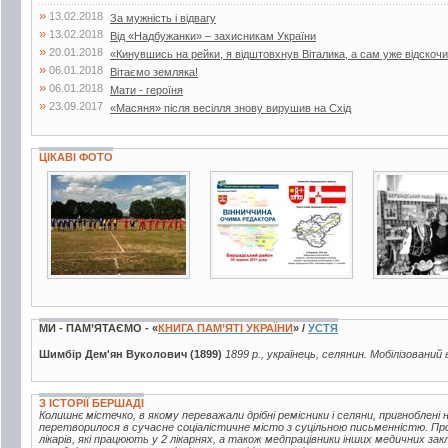
»
13.02.2018
За мужність і відвагу
»
13.02.2018
Від «Надбужанки» – захисникам України
»
20.01.2018
«Кинувшись на рейки, я відштовхнув Віталика, а сам уже відскочи
»
06.01.2018
Вітаємо земляка!
»
06.01.2018
Мати - героїня
»
23.09.2017
«Масяня» після весілля знову вирушив на Схід
ЦІКАВІ ФОТО
4 фото
7 фото
2 фото
МИ - ПАМ’ЯТАЄМО - «
КНИГА ПАМ’ЯТІ УКРАЇНИ
» /
УСТЯ
Шимбір Дем'ян Вуколович (1899)
1899 р., українець, селянин. Мобілізований 
З ІСТОРІЇ БЕРШАДІ
Колишнє містечко, в якому переважали дрібні ремісники і селяни, пригноблені
перетворилося в сучасне соціалістичне місто з суцільною письменністю. Пр
лікарів, які працюють у 2 лікарнях, а також медпрацівники інших медичних зак